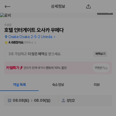
상세정보
호텔 인터게이트 오사카 우메다
2
/
100
2000만 이용고객이 선택한 제주 렌트카 가격비교 플랫폼
4성급
호텔 인터게이트 오사카 우메다
Osaka Osaka 2-5-2 Umeda
4.6
괜찮아요
(
999+
)
3초 가입하고
더 많은 혜택
을 받으세요.
혜택보기
카텔특가
렌트카 함께 예약시
렌트카 10% 할인
쿠폰받기
객실 목록
숙소정보
리뷰
제주렌트카 가격비교는 카모아에서 한 번에
제주도 렌트카는 업체마다 차량 가격, 보험 조건, 면책금, 보상 한도, 인수
08.08(토)
08.09(일)
성인2
장소, 취소 규정이 다릅니다. 카모아는 여러 제주 렌트카 업체의 조건을 한
화면에서 비교해 사용자가 자신의 일정과 예산에 맞는 차량을 선택할 수 있
도록 돕습니다.