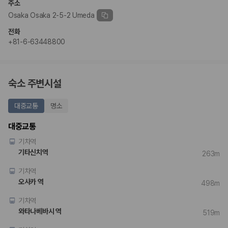
주소
175,206
건
예약 가능 차량
Osaka Osaka 2-5-2 Umeda
67,123
대
전화
전국 렌트카 지점
+81-6-63448800
1,829
개
제주렌트카 가격비교 자주 묻는 질문
숙소 주변시설
Q. 제주렌트카 가격비교는 카모아에서 어떻게 하나요?
A. 대여일, 반납일, 인수 지역을 선택하면 제주도 렌트카 업체별 가격, 차종,
대중교통
명소
보험 조건, 예약 가능 차량을 한 번에 비교할 수 있습니다.
Q. 제주 렌트카 최저가는 무엇을 기준으로 비교해야 하나요?
대중교통
Q. 제주공항 근처 렌트카도 비교할 수 있나요?
Q. 제주 렌트카 가격비교 시 보험도 함께 비교할 수 있나요?
기차역
Q. 가족 여행에는 어떤 제주 렌트카를 비교해야 하나요?
기타신치역
263m
제주렌트카 가격비교 주요 링크
기차역
오사카 역
498m
제주도 렌트카 실시간 최저가 가격비교
제주 렌트카 예약
기차역
국내 렌트카 가격비교
와타나베바시 역
519m
해외 렌트카 가격비교