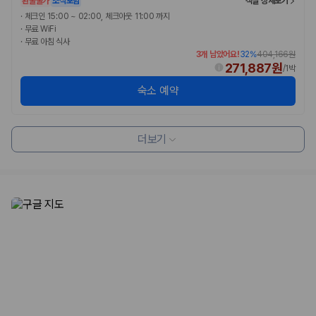
환불불가
조식포함
객실 상세보기
험 조건을 함께 확인해야 합니다.
·
체크인 15:00 ~ 02:00, 체크아웃 11:00 까지
·
무료 WiFi
제주렌트카 보험까지 비교해야 진짜 가격비교입
·
무료 아침 식사
3개 남았어요!
32
%
404,166원
니다
271,887원
/
1박
숙소 예약
동일한 차량이라도 보험 조건에 따라 실제 부담 금액이 달라질 수 있습니
다. 카모아는 제주 렌트카 가격뿐 아니라 일반자차, 완전자차, 슈퍼자차 조
건을 함께 확인할 수 있도록 돕습니다.
더보기
일반자차:
사고 발생 시 일정 금액의 면책금이 발생할 수 있습니다.
완전자차:
보상 한도 내에서 면책금 부담이 줄어드는 보험 조건입니
다.
슈퍼자차:
더 높은 보장 조건을 원하는 사용자에게 적합합니다.
2000만 고객이 선택한 렌트카 가격비교 플랫폼
카모아는 제주렌트카부터 국내·해외 렌트카까지 비교할 수 있는 렌트카 가
격비교 플랫폼입니다.
누적 이용 고객수
20,871,562
명
사용자 리뷰