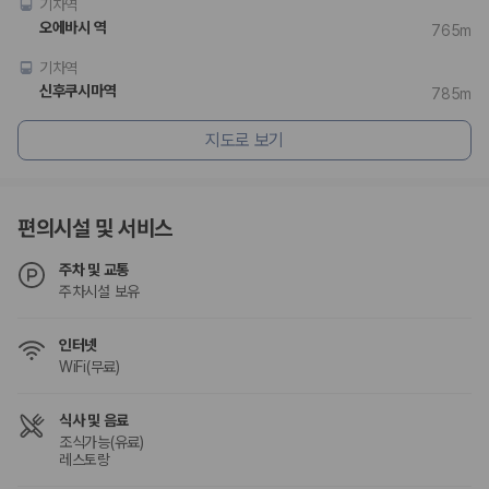
카모아 사이트맵
기차역
오에바시 역
765m
기차역
신후쿠시마역
785m
지도로 보기
편의시설 및 서비스
주차 및 교통
주차시설 보유
인터넷
WiFi(무료)
식사 및 음료
조식가능(유료)
레스토랑