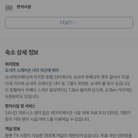
편의시설
수화물 보관소
세탁시설
더보기
리셉션 서비스
짐 보관 서비스
간편 체크인/체크아웃
드라이클리닝/세탁서비스
숙소 상세 정보
위치정보
웰빙 및 피트니스
오사카 스테이션 시티 부근에 위치
피트니스/헬스시설
오사카(우메다)에 위치한 호텔 인터게이트 오사카 우메다의 경우 걸어서 10분
이내 거리에 오사카 스테이션 시티 및 그랜드 프런트 오사카 몰 등이 있습니다.
흡연 시설
이 호텔에서 우메다 스카이 빌딩까지는 1.2km 떨어져 있으며, 4.3km 거리에는
지정 흡연 구역
도톤보리도 있습니다.
편의시설 및 서비스
24시간 피트니스 센터 같은 레크리에이션 시설 외에 무료 무선 인터넷, 자판기
등의 기타 편의 시설/서비스를 이용하실 수 있습니다.
객실 정보
평면 TV 시청이 가능한 386개 객실이 마련되어 있습니다. 무료 무선 인터넷을