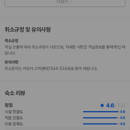
더보기
만 3 세 이하 아동은 부모 또는 보호자와 같은 객실에서 침구를 추가하지
않고 이용할 경우 무료로 숙박할 수 있습니다.
일본 후생노동성은 모든 외국인 방문자가 여관, 호텔, 모텔 등의 모든 숙박
시설에 투숙할 때 여권 번호와 국적을 제출하도록 요구하고 있습니다. 또
취소규정 및 유의사항
한, 숙박 시설의 소유주는 제출된 모든 투숙객의 여권을 복사하고 해당 복
사본을 보관해야 합니다.
취소규정
비대면 체크인, 비대면 체크아웃 서비스를 이용하실 수 있습니다.
객실 상품에 따라 취소규정이 다르므로, 자세한 사항은 객실정보를 통해 확인 바
일부 숙박 시설에서는 문신이 있는 고객님의 시설 내 공중 목욕 시설 이용
랍니다.
을 허용하지 않습니다.
유의사항
지불 요금
취소문의는 카모아 고객센터(1544-5344)로 문의 바랍니다.
체크인 또는 체크아웃 시 숙박 시설에서 다음 요금을 청구할 수 있습니다(요금에
는 해당 세금이 포함될 수 있음).
도시세가 숙박 시설에서 부과될 수 있습니다. 도시세는 객실 요금에 따라 1
박 기준 1인당 JPY 100~10,000입니다. 추가 면제가 적용될 수 있습니
숙소 리뷰
다. 자세한 내용은 예약 후 받으신 예약 확인 메일에 나와 있는 연락처 정보
로 숙박 시설에 문의해 주시기 바랍니다.
4.6
/ 5.0
평점
이 숙박 시설에서 제공한 모든 요금 정보가 포함되어 있습니다.
시설 청결도
4.8
직원 친절도
4.6
부가 정보
이용 만족도
4.6
추가 안내사항