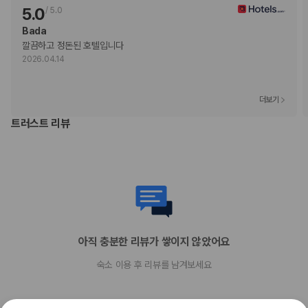
5.0
/
5.0
간이/추가 침대 이용 불가
엘리베이터 없음
Bada
깔끔하고 정돈된 호텔입니다
기타 선택사항
2026.04.14
뷔페아침 식사 요금: 성인 JPY 2750, 어린이 JPY 1375(대략적인 금액)
근처 주차 요금: 1일 기준 JPY 2000(100 m 거리, 10:00 ~ 23:00 운영)
위 목록에 명시되지 않은 다른 항목이 있을 수 있습니다. 요금 및 보증금은 세전
더보기
금액일 수 있으며 변경될 수 있습니다.
트러스트 리뷰
현장 결제 유형 및 수단
Visa
Diners Club
직불카드 결제 불가
Discover
현금
American Express
JCB International
아직 충분한 리뷰가 쌓이지 않았어요
Mastercard
UnionPay
숙소 이용 후 리뷰를 남겨보세요
반려동물
반려동물 동반 불가