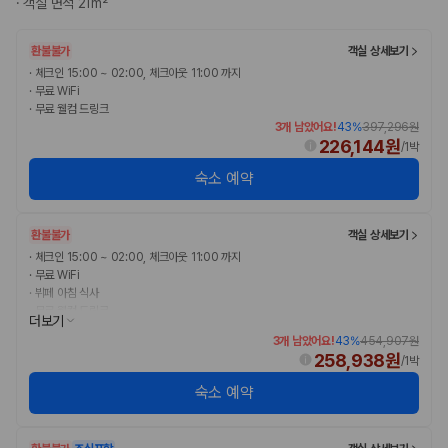
·
객실 면적 21m²
완전자차와 슈퍼자차는 업체별 보장 범위가 다를 수 있습니다. 카모아에서
는 제주 렌트카 가격과 함께 보험 조건을 비교해 여행 스타일에 맞는 보장
수준을 선택할 수 있습니다.
환불불가
객실 상세보기
·
체크인 15:00 ~ 02:00, 체크아웃 11:00 까지
3. 제주공항 접근성과 셔틀 조건을 함께 확인하세요
·
무료 WiFi
·
무료 웰컴 드링크
제주 렌트카는 차량 인수 위치와 셔틀 편의성에 따라 실제 이용 만족도가
3개 남았어요!
43
%
397,296원
달라집니다. 공항에서 렌트카 사무실까지의 이동 조건을 가격과 함께 비교
226,144원
/
1박
하는 것이 좋습니다.
숙소 예약
제주도 렌트카 차종별 가격비교
환불불가
객실 상세보기
경차·소형차
·
체크인 15:00 ~ 02:00, 체크아웃 11:00 까지
혼자 또는 2인 여행에 적합하며 제주 렌트카 최저가를 찾는 사용자
·
무료 WiFi
가 가장 먼저 비교하는 차종입니다.
·
뷔페 아침 식사
준중형·중형차
·
무료 웰컴 드링크
더보기
커플·친구 여행에서 많이 선택되며 가격과 승차감의 균형이 좋은 차
3개 남았어요!
43
%
454,907원
종입니다.
258,938원
/
1박
SUV
가족 여행, 짐이 많은 여행, 장거리 이동에 적합하며 보험 조건과 차
숙소 예약
량 연식을 함께 비교하는 것이 좋습니다.
승합차·대형차
단체 여행이나 4인 이상 가족 여행에 적합하며 인원수, 짐 공간, 보