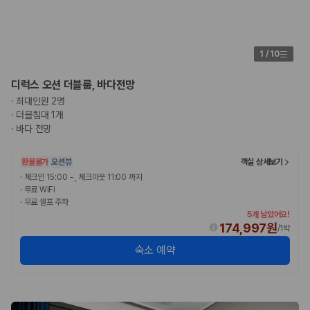
1
/
10
디럭스 오션 더블룸, 바다전망
·
최대인원 2명
·
더블침대 1개
·
바다 전망
환불불가
오션뷰
객실 상세보기
·
체크인 15:00 ~, 체크아웃 11:00 까지
·
무료 WiFi
·
무료 셀프 주차
5개 남았어요!
174,997원
/
1박
숙소 예약