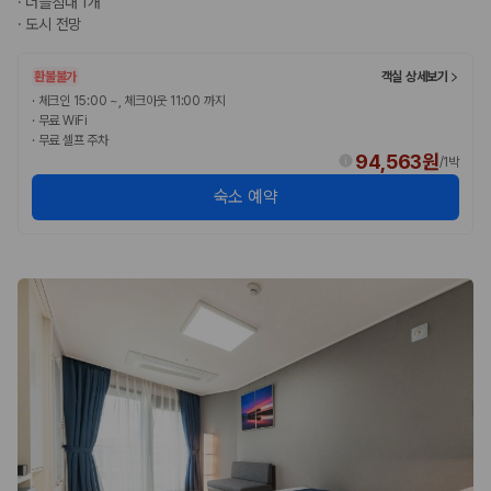
·
더블침대 1개
완전자차와 슈퍼자차는 업체별 보장 범위가 다를 수 있습니다. 카모아에서
·
도시 전망
는 제주 렌트카 가격과 함께 보험 조건을 비교해 여행 스타일에 맞는 보장
수준을 선택할 수 있습니다.
환불불가
객실 상세보기
3. 제주공항 접근성과 셔틀 조건을 함께 확인하세요
·
체크인 15:00 ~, 체크아웃 11:00 까지
·
무료 WiFi
제주 렌트카는 차량 인수 위치와 셔틀 편의성에 따라 실제 이용 만족도가
·
무료 셀프 주차
달라집니다. 공항에서 렌트카 사무실까지의 이동 조건을 가격과 함께 비교
94,563원
/
1박
하는 것이 좋습니다.
숙소 예약
제주도 렌트카 차종별 가격비교
경차·소형차
혼자 또는 2인 여행에 적합하며 제주 렌트카 최저가를 찾는 사용자
가 가장 먼저 비교하는 차종입니다.
준중형·중형차
커플·친구 여행에서 많이 선택되며 가격과 승차감의 균형이 좋은 차
종입니다.
SUV
가족 여행, 짐이 많은 여행, 장거리 이동에 적합하며 보험 조건과 차
량 연식을 함께 비교하는 것이 좋습니다.
승합차·대형차
단체 여행이나 4인 이상 가족 여행에 적합하며 인원수, 짐 공간, 보