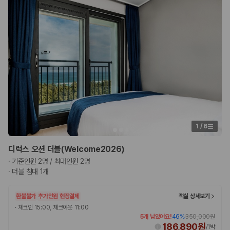
1
/
6
디럭스 오션 더블(Welcome2026)
·
기준인원 2명 / 최대인원 2명
·
더블 침대 1개
환불불가
추가인원 현장결제
객실 상세보기
·
체크인 15:00, 체크아웃 11:00
5개 남았어요!
46
%
350,000원
186,890원
/
1박