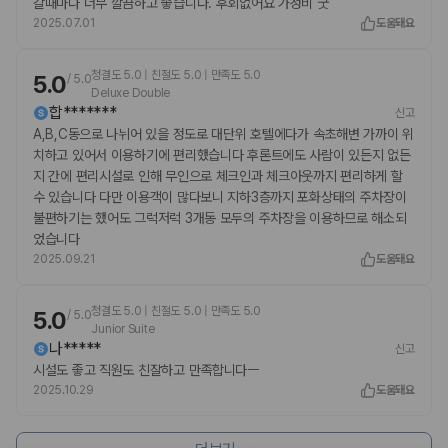
갈때마다 너무 깔끔하고 좋습니다. 후회없어요 가성비 굿
2025.07.01
도움돼요
청결도 5.0 | 친절도 5.0 | 만족도 5.0
5.0
/
5.0
Deluxe Double
합*******
신고
A,B,C동으로 나뉘어 있을 정도로 대단위 호텔에다가 속초해변 가까이 위
치하고 있어서 이용하기에 편리했습니다 후론트에도 사람이 있든지 없든
지 간에 편리시설로 인해 무인으로 체크인과 체크아웃까지 편리하게 할
수 있습니다 다만 이용객이 많다보니 지하3층까지 포화상태의 주차장이
불편하기는 했어도 그럭저럭 3개동 모두의 주차장을 이용하므로 해소되
었습니다
2025.09.21
도움돼요
청결도 5.0 | 친절도 5.0 | 만족도 5.0
5.0
/
5.0
Junior Suite
나*****
신고
시설도 좋고 직원도 친잘하고 만족합니다ㅡ
2025.10.29
도움돼요