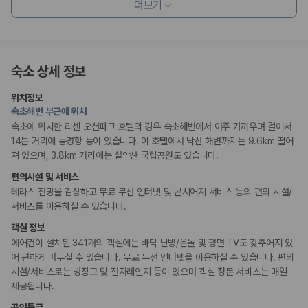
ATM/은행업무
더보기
엘리베이터
리셉션 서비스
콘시어지 서비스
숙소 상세 정보
간편 체크인/체크아웃
위치정보
흡연 시설
속초해변 부근에 위치
금연 숙박 시설
속초에 위치한 리센 오션파크 호텔의 경우 속초해변에서 아주 가까우며 걸어서
14분 거리에 동명항 등이 있습니다. 이 호텔에서 낙산 해변까지는 9.6km 떨어
져 있으며, 3.8km 거리에는 설악산 국립공원도 있습니다.
편의시설 및 서비스
테라스 전망을 감상하고 무료 무선 인터넷 및 콘시어지 서비스 등의 편의 시설/
서비스를 이용하실 수 있습니다.
객실 정보
에어컨이 설치된 341개의 객실에는 바닥 난방/온돌 및 평면 TV도 갖추어져 있
어 편하게 머무실 수 있습니다. 무료 무선 인터넷을 이용하실 수 있습니다. 편의
시설/서비스로는 냉장고 및 전자레인지 등이 있으며 객실 정돈 서비스는 매일
제공됩니다.
공인등급