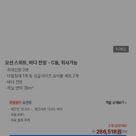
1
/
6
오션 스위트, 바다 전망 - C동, 취사가능
·
최대인원 3명
·
더블침대 1개 및 싱글사이즈 요이불 세트 2개
·
바다 전망
·
객실 면적 39m²
환불불가
오션뷰
객실 상세보기
·
체크인 15:00 ~, 체크아웃 11:00 까지
·
무료 WiFi
·
무료 셀프 주차
2개 남았어요!
286,518원
/
1박