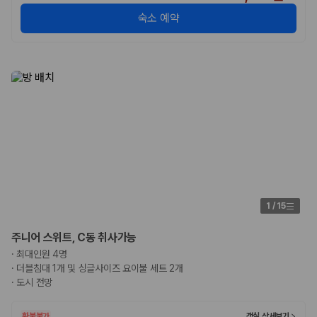
숙소 예약
1
/
15
주니어 스위트, C동 취사가능
·
최대인원 4명
·
더블침대 1개 및 싱글사이즈 요이불 세트 2개
·
도시 전망
환불불가
객실 상세보기