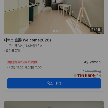
1
/
6
디럭스 온돌(Welcome2026)
·
기준인원 3명 / 최대인원 3명
·
요이불 3개
환불불가
추가인원 현장결제
객실 상세보기
·
체크인 15:00, 체크아웃 11:00
61
%
300,000원
115,550원
/
1박
숙소 예약