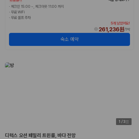
·
체크인 15:00 ~, 체크아웃 11:00 까지
·
무료 WiFi
·
무료 셀프 주차
5개 남았어요!
261,236원
/
1박
숙소 예약
1
/
3
디럭스 오션 패밀리 트윈룸, 바다 전망