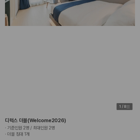
험 조건을 함께 확인해야 합니다.
제주렌트카 보험까지 비교해야 진짜 가격비교입
니다
동일한 차량이라도 보험 조건에 따라 실제 부담 금액이 달라질 수 있습니
다. 카모아는 제주 렌트카 가격뿐 아니라 일반자차, 완전자차, 슈퍼자차 조
건을 함께 확인할 수 있도록 돕습니다.
일반자차:
사고 발생 시 일정 금액의 면책금이 발생할 수 있습니다.
완전자차:
보상 한도 내에서 면책금 부담이 줄어드는 보험 조건입니
다.
슈퍼자차:
더 높은 보장 조건을 원하는 사용자에게 적합합니다.
2000만 고객이 선택한 렌트카 가격비교 플랫폼
1
/
8
카모아는 제주렌트카부터 국내·해외 렌트카까지 비교할 수 있는 렌트카 가
격비교 플랫폼입니다.
디럭스 더블(Welcome2026)
누적 이용 고객수
·
기준인원 2명 / 최대인원 2명
20,871,562
명
·
더블 침대 1개
사용자 리뷰