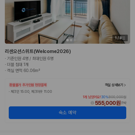
1
/
8
리센오션스위트(Welcome2026)
·
기준인원 4명 / 최대인원 6명
·
더블 침대 1개
·
객실 면적 60.06m²
환불불가
추가인원 현장결제
객실 상세보기
·
체크인 15:00, 체크아웃 11:00
1개 남았어요!
30
%
800,000원
555,000원
/
1박
숙소 예약