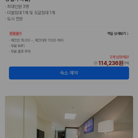
카모아 사이트맵
·
최대인원 3명
·
더블침대 1개 및 싱글침대 1개
·
도시 전망
환불불가
객실 상세보기
·
체크인 15:00 ~, 체크아웃 11:00 까지
·
무료 WiFi
·
무료 셀프 주차
2개 남았어요!
114,236원
/
1박
숙소 예약