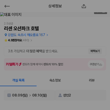
상세정보
리센 오션파크 호텔
1
/
78
2000만 이용고객이 선택한 제주 렌트카 가격비교 플랫폼
2.5성급
리센 오션파크 호텔
강원도 속초시 해오름로 167
4.3
괜찮아요
(
480
)
3초 가입하고
더 많은 혜택
을 받으세요.
혜택보기
카텔특가
렌트카 함께 예약시
렌트카 10% 할인
쿠폰받기
객실 목록
숙소정보
리뷰
제주렌트카 가격비교는 카모아에서 한 번에
제주도 렌트카는 업체마다 차량 가격, 보험 조건, 면책금, 보상 한도, 인수
08.09(일)
08.10(월)
성인2
장소, 취소 규정이 다릅니다. 카모아는 여러 제주 렌트카 업체의 조건을 한
화면에서 비교해 사용자가 자신의 일정과 예산에 맞는 차량을 선택할 수 있
도록 돕습니다.