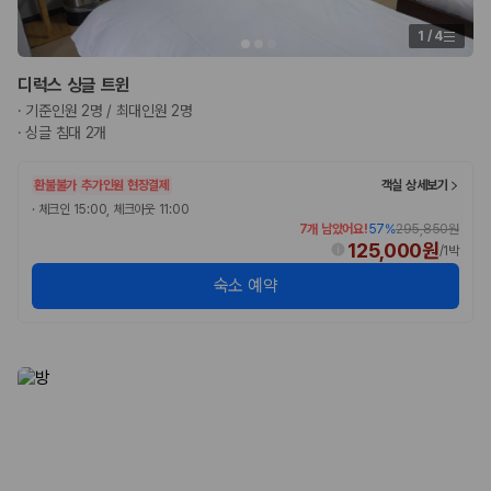
1
/
4
디럭스 싱글 트윈
·
기준인원 2명 / 최대인원 2명
·
싱글 침대 2개
환불불가
추가인원 현장결제
객실 상세보기
·
체크인 15:00, 체크아웃 11:00
7개 남았어요!
57
%
295,850원
125,000원
/
1박
숙소 예약