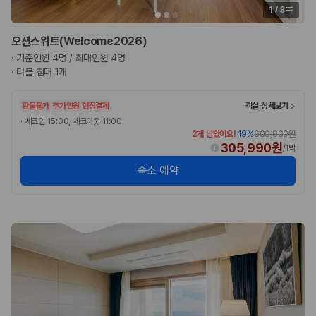
1
/
8
오션스위트(Welcome2026)
·
기준인원 4명 / 최대인원 4명
·
더블 침대 1개
환불불가
추가인원 현장결제
객실 상세보기
·
체크인 15:00, 체크아웃 11:00
2개 남았어요!
49
%
600,000원
305,990원
/
1박
숙소 예약