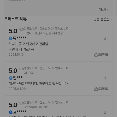
UnionPay
반려동물
더보기
장애인 안내 동물 동반 가능
트러스트 리뷰
평점 높은순
장애인 안내 동물은 요금 및 제한 사항이 면제됩니다.
개만 허용
청결도 5.0 | 친절도 5.0 | 만족도 5.0
5.0
/
5.0
반려동물 동반 가능
스탠다드 패밀리 트윈룸, 시내전망
특*****
신고
위치가 좋고 깨끗하고 편리함
주변에 시설도좋음
2024.10.16
도움돼요
청결도 5.0 | 친절도 5.0 | 만족도 5.0
5.0
/
5.0
ONDOL
질***
신고
해변가바로 앞입니다. 깨끗하고 깔끔합니다.
2025.04.09
도움돼요
청결도 5.0 | 친절도 5.0 | 만족도 5.0
5.0
/
5.0
Standard Double
고*****
신고