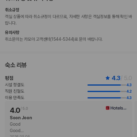
지 않고 이용할 경우 무료로 숙박할 수 있습니다.
취소규정
비대면 체크인, 비대면 체크아웃 서비스를 이용하실 수 있습니다.
객실 상품에 따라 취소규정이 다르므로, 자세한 사항은 객실정보를 통해 확인 바
랍니다.
부가 정보
유의사항
추가 안내사항
취소문의는 카모아 고객센터(1544-5344)로 문의 바랍니다.
간이/추가 침대 이용 불가
기타 선택사항
반려동물 동반 시 요금: 1마리당 KRW 44000(숙박 기간에 따라 다름)
숙소 리뷰
장애인 안내 동물의 경우 요금 면제
위 목록에 명시되지 않은 다른 항목이 있을 수 있습니다. 요금 및 보증금은 세전
4.3
/ 5.0
평점
금액일 수 있으며 변경될 수 있습니다.
시설 청결도
4.3
현장 결제 유형 및 수단
직원 친절도
4.2
Visa
이용 만족도
4.3
Diners Club
직불카드 결제 불가
4.0
/
5.0
현금 결제 불가
Soon Joon
American Express
Good

JCB International
Good
…
Mastercard
2026.05.06