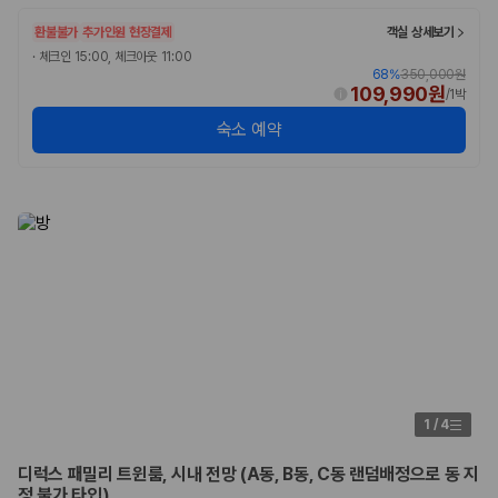
175,206
건
예약 가능 차량
환불불가
추가인원 현장결제
객실 상세보기
67,123
대
·
체크인 15:00, 체크아웃 11:00
전국 렌트카 지점
68
%
350,000원
109,990원
1,829
개
/
1박
숙소 예약
제주렌트카 가격비교 자주 묻는 질문
Q. 제주렌트카 가격비교는 카모아에서 어떻게 하나요?
A. 대여일, 반납일, 인수 지역을 선택하면 제주도 렌트카 업체별 가격, 차종,
보험 조건, 예약 가능 차량을 한 번에 비교할 수 있습니다.
Q. 제주 렌트카 최저가는 무엇을 기준으로 비교해야 하나요?
Q. 제주공항 근처 렌트카도 비교할 수 있나요?
Q. 제주 렌트카 가격비교 시 보험도 함께 비교할 수 있나요?
Q. 가족 여행에는 어떤 제주 렌트카를 비교해야 하나요?
제주렌트카 가격비교 주요 링크
제주도 렌트카 실시간 최저가 가격비교
1
/
4
제주 렌트카 예약
국내 렌트카 가격비교
디럭스 패밀리 트윈룸, 시내 전망 (A동, B동, C동 랜덤배정으로 동 지
해외 렌트카 가격비교
정 불가 타입)