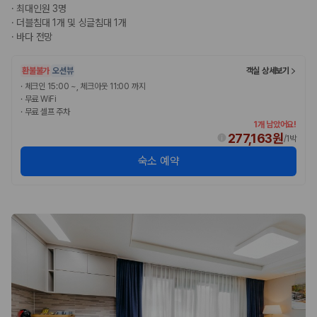
·
최대인원 3명
·
더블침대 1개 및 싱글침대 1개
·
바다 전망
환불불가
오션뷰
객실 상세보기
·
체크인 15:00 ~, 체크아웃 11:00 까지
·
무료 WiFi
·
무료 셀프 주차
1개 남았어요!
277,163원
/
1박
숙소 예약