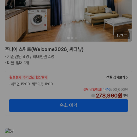
1
/
7
주니어 스위트(Welcome2026, 씨티뷰)
·
기준인원 4명 / 최대인원 4명
·
더블 침대 1개
환불불가
추가인원 현장결제
객실 상세보기
·
체크인 15:00, 체크아웃 11:00
5개 남았어요!
44
%
500,000원
278,990원
/
1박
숙소 예약