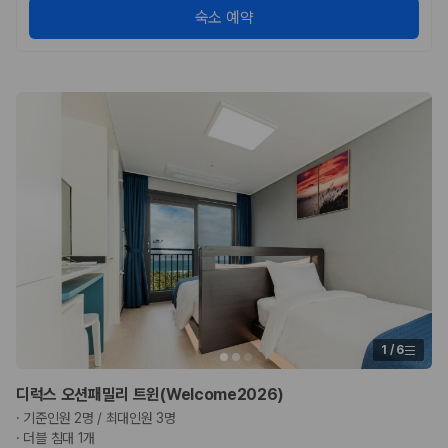
숙소 예약
1
/
6
디럭스 오션패밀리 트윈(Welcome2026)
·
기준인원 2명 / 최대인원 3명
·
더블 침대 1개