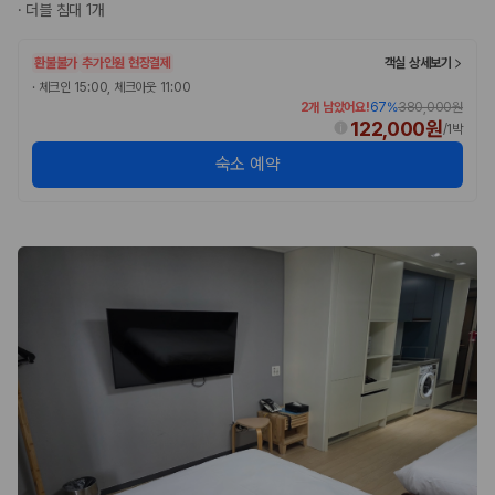
·
더블 침대 1개
환불불가
추가인원 현장결제
객실 상세보기
·
체크인 15:00, 체크아웃 11:00
2개 남았어요!
67
%
380,000원
122,000원
/
1박
숙소 예약