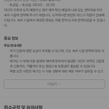
토요일 ~ 토요일: 09:00 ~ 22:00
19:00 이후에 도착 예정이신 경우 예약 확인 메일에 나와 있는 연락처로 미리
숙박 시설에 연락해 주시기 바랍니다. 도착하시면 프런트 데스크 직원이 안내해
드립니다. 숙박 시설에서 제공한 정보는 자동 번역 도구로 번역되었을 수 있습니
다.
중요 정보
주요 안내사항
추가 인원에 대한 요금이 부과될 수 있으며, 이는 숙박 시설 정책에 따라 다
릅니다.
체크인 시 부대 비용 발생에 대비해 정부에서 발급한 사진이 부착된 신분증
과 신용카드, 직불카드 또는 현금으로 보증금이 필요할 수 있습니다.
특별 요청 사항은 체크인 시 이용 상황에 따라 제공 여부가 달라질 수 있으
며 추가 요금이 부과될 수 있습니다. 또한, 반드시 보장되지는 않습니다.
이 숙박 시설에서 사용 가능한 결제 수단은 신용카드, 모바일 결제입니다.
더보기
현금은 받지 않습니다.
PAYCO, 카카오페이, 네이버페이 등의 모바일 결제 옵션을 이용하실 수 있
습니다.
이 숙박 시설은 안전을 위해 소화기 등을 갖추고 있습니다.
취소규정 및 유의사항
만 11 세 이하 아동 1명은 부모 또는 보호자와 같은 객실에서 침구를 추가하