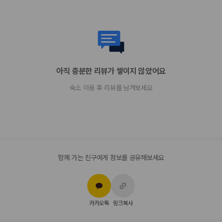
추가 요금 지불 시 늦은 체크아웃 가능(객실 이용 상황에 따라 다름)
간이 침대 이용 요금: 1박 기준, USD 50.0
위 목록에 명시되지 않은 다른 항목이 있을 수 있습니다. 요금 및 보증금은 세전
금액일 수 있으며 변경될 수 있습니다.
현장 결제 유형 및 수단
Carte Blanche
아직 충분한 리뷰가 쌓이지 않았어요
Visa
Diners Club
숙소 이용 후 리뷰를 남겨보세요
직불카드
현금 결제 불가
Discover
American Express
JCB International
Mastercard
UnionPay
함께 가는 친구에게 정보를 공유해보세요
반려동물
반려동물 동반 가능(무료)
장애인 안내 동물 동반 가능
카카오톡
링크복사
장애인 안내 동물은 요금 및 제한 사항이 면제됩니다.
반려동물 동반 가능