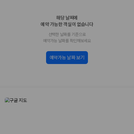
화면에서 비교해 사용자가 자신의 일정과 예산에 맞는 차량을 선택할 수 있
도록 돕습니다.
해당 날짜에
업체별 가격비교:
제주 렌트카 업체별 실시간 예약 가능 차량과 요금
을 비교합니다.
예약 가능한 객실이 없습니다
차종별 최저가 비교:
경차, 소형, 준중형, 중형, SUV, 승합차 등 여행
선택한 날짜를 기준으로
인원에 맞는 차종별 가격을 비교합니다.
보험 조건 비교:
일반자차, 완전자차, 슈퍼자차의 면책금과 보상 한
예약가능 날짜를 확인해보세요
도를 비교합니다.
제주공항 인수 조건 비교:
셔틀 이동, 인수 위치, 반납 편의성을 함께
예약가능 날짜 보기
확인합니다.
실시간 예약:
비교 후 원하는 차량을 바로 예약할 수 있습니다.
제주렌트카 실시간 가격비교 바로가기
제주 렌트카를 찾을 때 꼭 비교해야 하는 기준
1. 단순 최저가가 아니라 실제 결제 조건을 비교하세요
제주렌트카 최저가는 차량 기본요금만으로 판단하기 어렵습니다. 보험 포
함 여부, 면책금, 보상 한도, 옵션 비용, 취소 수수료를 함께 확인해야 실제
로 저렴한 차량을 고를 수 있습니다.