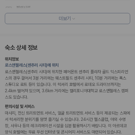
20,871,562
명
편의시설
사용자 리뷰
엘리베이터
175,206
건
더보기
예약 가능 차량
67,123
대
리셉션 서비스
전국 렌트카 지점
간편 체크인/체크아웃
1,829
개
주차 대행
드라이클리닝/세탁서비스
숙소 상세 정보
제주렌트카 가격비교 자주 묻는 질문
콘시어지 서비스
포터/벨보이
위치정보
Q. 제주렌트카 가격비교는 카모아에서 어떻게 하나요?
로스앤젤레스(센추리 시티)에 위치
웰빙 및 피트니스
A. 대여일, 반납일, 인수 지역을 선택하면 제주도 렌트카 업체별 가격, 차종,
로스앤젤레스(센추리 시티)에 위치한 페어몬트 센추리 플라자 골드 익스피리언
피트니스/헬스시설
보험 조건, 예약 가능 차량을 한 번에 비교할 수 있습니다.
스의 경우 걸어서 3분 거리에는 웨스트필드 센추리 시티, 10분 거리에는 폭스
사우나/스파
Q. 제주 렌트카 최저가는 무엇을 기준으로 비교해야 하나요?
스튜디오 로트 등이 있습니다. 이 럭셔리 호텔에서 로데오 드라이브까지는
Q. 제주공항 근처 렌트카도 비교할 수 있나요?
2.4km 떨어져 있으며, 3.6km 거리에는 캘리포니아대학교 로스앤젤레스 캠퍼
Q. 제주 렌트카 가격비교 시 보험도 함께 비교할 수 있나요?
비즈니스
스도 있습니다.
Q. 가족 여행에는 어떤 제주 렌트카를 비교해야 하나요?
회의공간
편의시설 및 서비스
제주렌트카 가격비교 주요 링크
마사지, 전신 트리트먼트 서비스, 얼굴 트리트먼트 서비스 등이 제공되는 스파에
장애인 편의시설
서 럭셔리한 분위기를 맘껏 즐기실 수 있습니다. 24시간 헬스클럽, 야외 수영
휠체어로 이용가능한 주차장
제주도 렌트카 실시간 최저가 가격비교
장, 사우나 등의 레크리에이션 시설을 십분 활용하시기 바랍니다. 이 아르데코
휠체어 이용 가능 화장실
제주 렌트카 예약
점자 표시
양식 호텔에는 무료 무선 인터넷 및 콘시어지 서비스도 마련되어 있습니다.