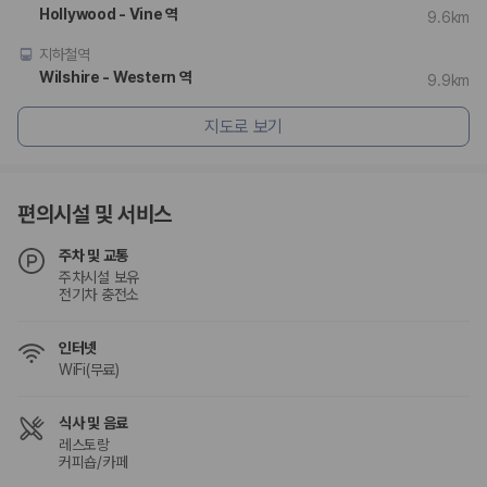
승합차·대형차
Hollywood - Vine 역
9.6km
단체 여행이나 4인 이상 가족 여행에 적합하며 인원수, 짐 공간, 보
험 조건을 함께 확인해야 합니다.
지하철역
Wilshire - Western 역
9.9km
제주렌트카 보험까지 비교해야 진짜 가격비교입
지도로 보기
니다
동일한 차량이라도 보험 조건에 따라 실제 부담 금액이 달라질 수 있습니
다. 카모아는 제주 렌트카 가격뿐 아니라 일반자차, 완전자차, 슈퍼자차 조
편의시설 및 서비스
건을 함께 확인할 수 있도록 돕습니다.
주차 및 교통
일반자차:
사고 발생 시 일정 금액의 면책금이 발생할 수 있습니다.
주차시설 보유
완전자차:
보상 한도 내에서 면책금 부담이 줄어드는 보험 조건입니
전기차 충전소
다.
슈퍼자차:
더 높은 보장 조건을 원하는 사용자에게 적합합니다.
인터넷
2000만 고객이 선택한 렌트카 가격비교 플랫폼
WiFi(무료)
카모아는 제주렌트카부터 국내·해외 렌트카까지 비교할 수 있는 렌트카 가
식사 및 음료
격비교 플랫폼입니다.
레스토랑
커피숍/카페
누적 이용 고객수