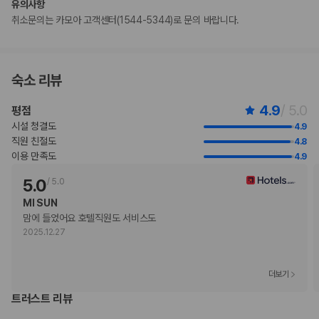
유의사항
않고 이용할 경우 무료로 숙박할 수 있습니다(최대 2명).
취소문의는 카모아 고객센터(1544-5344)로 문의 바랍니다.
이용 상황에 따라 객실 연결이 가능하며, 예약 확인 메일에 나와 있는 번호
로 숙박 시설에 직접 연락하여 요청하실 수 있습니다.
고객의 안전을 위해 모든 거래 시 현금 없이 결제 가능 등의 조치를 시행 중
입니다.
숙소 리뷰
비대면 체크아웃 서비스를 이용하실 수 있습니다.
이 숙박 시설에서는 고객의 모든 성적 지향과 성 정체성을 존중합니다(성소
4.9
/ 5.0
평점
수자(LGBTQ+) 환영).
시설 청결도
4.9
지불 요금
직원 친절도
4.8
체크인 또는 체크아웃 시 숙박 시설에서 다음 요금을 청구할 수 있습니다(요금에
이용 만족도
4.9
는 해당 세금이 포함될 수 있음).
5.0
/
5.0
리조트 이용료: 1박 기준, 숙소당 USD 52.29
이 숙박 시설에서 제공한 모든 요금 정보가 포함되어 있습니다.
MI SUN
맘에 들었어요 호텔직원도 서비스도 
2025.12.27
부가 정보
추가 안내사항
더보기
기타 선택사항
트러스트 리뷰
주차 대행 요금: 1일 기준, USD 65(자유롭게 출입 가능)
추가 요금 지불 시 이른 체크인 가능(객실 이용 상황에 따라 다름)