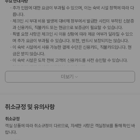
주요 안내사항
추가 인원에 대한 요금이 부과될 수 있으며, 이는 숙박 시설 정책에 따라 다
릅니다.
체크인 시 부대 비용 발생에 대비해 정부에서 발급한 사진이 부착된 신분증
과 신용카드, 직불카드 또는 현금으로 보증금이 필요할 수 있습니다.
특별 요청 사항은 체크인 시 이용 상황에 따라 제공 여부가 달라질 수 있으
며 추가 요금이 부과될 수 있습니다. 또한, 반드시 보장되지는 않습니다.
이 숙박 시설에서 사용 가능한 결제 수단은 신용카드, 직불카드입니다. 현
금은 받지 않습니다.
이 숙박 시설은 도착 전에 고객의 신용카드를 사전 승인할 수 있습니다.
현금 없이 결제 옵션을 이용하실 수 있습니다.
이 숙박 시설은 안전을 위해 일산화탄소 감지기, 소화기, 연기 감지기, 보안
더보기
시스템, 구급상자 등을 갖추고 있습니다.
이 숙박 시설에는 어린이에게 적합하지 않을 수 있는 발코니, 파티오, 테라
스와 같은 야외 공간이 있습니다. 이 부분이 염려되시면 도착 전에 숙박 시
설에 연락하여 적합한 객실을 이용할 수 있는지 확인하시기 바랍니다.
취소규정 및 유의사항
이 숙박 시설은 ALLSAFE(아코르 호텔)의 청소 및 소독 지침을 준수합니다.
수영장 이용 시간은 09:00 ~ 21:00입니다.
취소규정
마사지 서비스 및 스파 트리트먼트의 경우 사전 예약이 필요합니다. 예약
객실 상품에 따라 취소규정이 다르므로, 자세한 사항은 객실정보를 통해 확인 바
확인 메일에 나와 있는 연락처 정보로 도착 전에 호텔에 연락하여 예약하실
랍니다.
수 있습니다.
만 17 세 이하 아동은 부모 또는 보호자와 같은 객실에서 침구를 추가하지