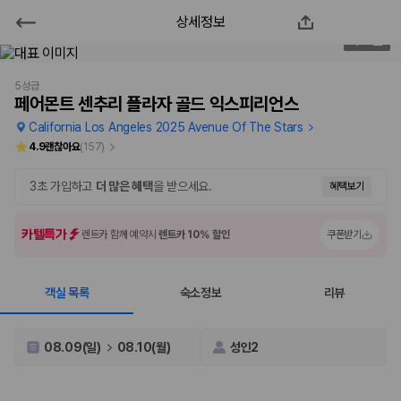
상세정보
페어몬트 센추리 플라자 골드 익스피
1
/
65
리언스
5성급
페어몬트 센추리 플라자 골드 익스피리언스
2000만 이용고객이 선택한 제주 렌트카 가격비교 플랫폼
California Los Angeles 2025 Avenue Of The Stars
4.9
괜찮아요
(
157
)
3초 가입하고
더 많은 혜택
을 받으세요.
혜택보기
카텔특가
렌트카 함께 예약시
렌트카 10% 할인
쿠폰받기
객실 목록
숙소정보
리뷰
제주렌트카 가격비교는 카모아에서 한 번에
08.09(일)
08.10(월)
성인2
제주도 렌트카는 업체마다 차량 가격, 보험 조건, 면책금, 보상 한도, 인수
장소, 취소 규정이 다릅니다. 카모아는 여러 제주 렌트카 업체의 조건을 한