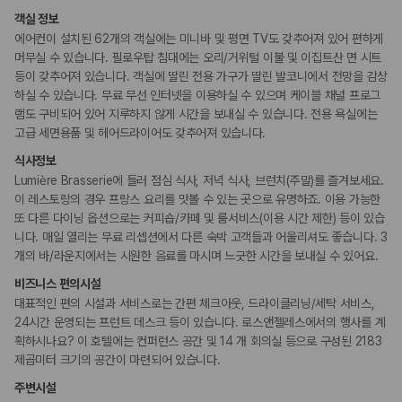
휠체어로 이용 가능
국내 렌트카 가격비교
객실 정보
해외 렌트카 가격비교
카모아 사이트맵
에어컨이 설치된 62개의 객실에는 미니바 및 평면 TV도 갖추어져 있어 편하게
흡연 시설
머무실 수 있습니다. 필로우탑 침대에는 오리/거위털 이불 및 이집트산 면 시트
금연 숙박 시설
등이 갖추어져 있습니다. 객실에 딸린 전용 가구가 딸린 발코니에서 전망을 감상
하실 수 있습니다. 무료 무선 인터넷을 이용하실 수 있으며 케이블 채널 프로그
기타
램도 구비되어 있어 지루하지 않게 시간을 보내실 수 있습니다. 전용 욕실에는
커플/프라이빗 다이닝
고급 세면용품 및 헤어드라이어도 갖추어져 있습니다.
식사정보
Lumière Brasserie에 들러 점심 식사, 저녁 식사, 브런치(주말)를 즐겨보세요.
이 레스토랑의 경우 프랑스 요리를 맛볼 수 있는 곳으로 유명하죠. 이용 가능한
또 다른 다이닝 옵션으로는 커피숍/카페 및 룸서비스(이용 시간 제한) 등이 있습
니다. 매일 열리는 무료 리셉션에서 다른 숙박 고객들과 어울리셔도 좋습니다. 3
개의 바/라운지에서는 시원한 음료를 마시며 느긋한 시간을 보내실 수 있어요.
비즈니스 편의시설
대표적인 편의 시설과 서비스로는 간편 체크아웃, 드라이클리닝/세탁 서비스,
24시간 운영되는 프런트 데스크 등이 있습니다. 로스앤젤레스에서의 행사를 계
획하시나요? 이 호텔에는 컨퍼런스 공간 및 14 개 회의실 등으로 구성된 2183
제곱미터 크기의 공간이 마련되어 있습니다.
주변시설