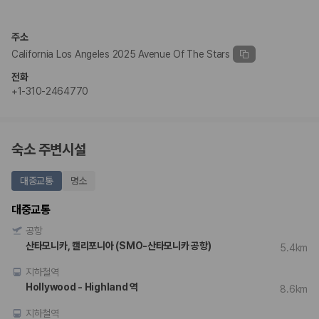
2. 보험 조건은 가격만큼 중요합니다
완전자차와 슈퍼자차는 업체별 보장 범위가 다를 수 있습니다. 카모아에서
주소
는 제주 렌트카 가격과 함께 보험 조건을 비교해 여행 스타일에 맞는 보장
California Los Angeles 2025 Avenue Of The Stars
수준을 선택할 수 있습니다.
전화
3. 제주공항 접근성과 셔틀 조건을 함께 확인하세요
+1-310-2464770
제주 렌트카는 차량 인수 위치와 셔틀 편의성에 따라 실제 이용 만족도가
달라집니다. 공항에서 렌트카 사무실까지의 이동 조건을 가격과 함께 비교
하는 것이 좋습니다.
숙소 주변시설
제주도 렌트카 차종별 가격비교
대중교통
명소
경차·소형차
대중교통
혼자 또는 2인 여행에 적합하며 제주 렌트카 최저가를 찾는 사용자
공항
가 가장 먼저 비교하는 차종입니다.
준중형·중형차
산타모니카, 캘리포니아 (SMO-산타모니카 공항)
5.4km
커플·친구 여행에서 많이 선택되며 가격과 승차감의 균형이 좋은 차
지하철역
종입니다.
SUV
Hollywood - Highland 역
8.6km
가족 여행, 짐이 많은 여행, 장거리 이동에 적합하며 보험 조건과 차
량 연식을 함께 비교하는 것이 좋습니다.
지하철역