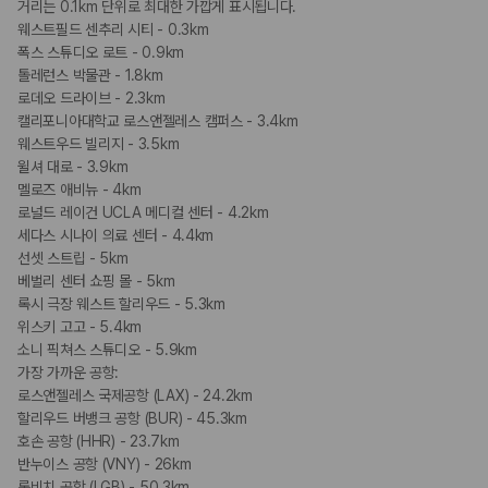
거리는 0.1km 단위로 최대한 가깝게 표시됩니다.
웨스트필드 센추리 시티 - 0.3km
폭스 스튜디오 로트 - 0.9km
톨레런스 박물관 - 1.8km
로데오 드라이브 - 2.3km
캘리포니아대학교 로스앤젤레스 캠퍼스 - 3.4km
웨스트우드 빌리지 - 3.5km
윌셔 대로 - 3.9km
멜로즈 애비뉴 - 4km
로널드 레이건 UCLA 메디컬 센터 - 4.2km
세다스 시나이 의료 센터 - 4.4km
선셋 스트립 - 5km
베벌리 센터 쇼핑 몰 - 5km
록시 극장 웨스트 할리우드 - 5.3km
위스키 고고 - 5.4km
소니 픽쳐스 스튜디오 - 5.9km
가장 가까운 공항:
로스앤젤레스 국제공항 (LAX) - 24.2km
할리우드 버뱅크 공항 (BUR) - 45.3km
호손 공항 (HHR) - 23.7km
반누이스 공항 (VNY) - 26km
롱비치 공항 (LGB) - 50.3km