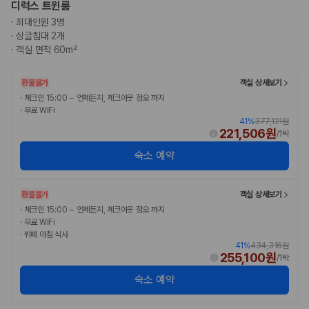
카모아 사이트맵
디럭스 트윈룸
·
최대인원 3명
·
싱글침대 2개
·
객실 면적 60m²
환불불가
객실 상세보기
·
체크인 15:00 ~ 언제든지, 체크아웃 정오 까지
·
무료 WiFi
41
%
377,121원
221,506원
/
1박
숙소 예약
환불불가
객실 상세보기
·
체크인 15:00 ~ 언제든지, 체크아웃 정오 까지
·
무료 WiFi
·
뷔페 아침 식사
41
%
434,316원
255,100원
/
1박
숙소 예약