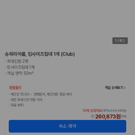
1
/
6
슈피리어룸, 킹사이즈침대 1개 (Club)
·
최대인원 2명
·
킹사이즈침대 1개
·
객실 면적 50m²
환불불가
객실 상세보기
·
체크인 15:00 ~ 언제든지, 체크아웃 정오 까지
·
성인 최대 2인 아침 식사
·
무료 WiFi
10개 남았어요!
41
%
444,145원
260,873원
/
1박
숙소 예약