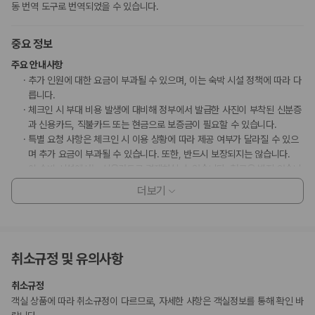
동 번역 도구로 번역되었을 수 있습니다.
중요 정보
주요 안내사항
추가 인원에 대한 요금이 부과될 수 있으며, 이는 숙박 시설 정책에 따라 다
릅니다.
체크인 시 부대 비용 발생에 대비해 정부에서 발급한 사진이 부착된 신분증
과 신용카드, 직불카드 또는 현금으로 보증금이 필요할 수 있습니다.
특별 요청 사항은 체크인 시 이용 상황에 따라 제공 여부가 달라질 수 있으
며 추가 요금이 부과될 수 있습니다. 또한, 반드시 보장되지는 않습니다.
이 숙박 시설에서는 신용카드로 결제하실 수 있습니다. 현금은 받지 않습니
다.
더보기
무소음 객실이 보장되지는 않습니다.
이 숙박 시설은 안전을 위해 소화기, 연기 감지기 등을 갖추고 있습니다.
수영장 이용 시간은 07:00 ~ 22:00입니다.
마사지 서비스 및 스파 트리트먼트의 경우 사전 예약이 필요합니다. 예약
취소규정 및 유의사항
확인 메일에 나와 있는 연락처 정보로 도착 전에 호텔에 연락하여 예약하실
수 있습니다.
취소규정
아동은 부모 또는 보호자와 같은 객실에서 침구를 추가하지 않고 이용할 경
객실 상품에 따라 취소규정이 다르므로, 자세한 사항은 객실정보를 통해 확인 바
우 무료로 숙박할 수 있습니다.