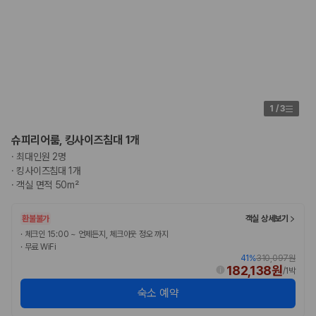
험 조건을 함께 확인해야 합니다.
제주렌트카 보험까지 비교해야 진짜 가격비교입
니다
동일한 차량이라도 보험 조건에 따라 실제 부담 금액이 달라질 수 있습니
다. 카모아는 제주 렌트카 가격뿐 아니라 일반자차, 완전자차, 슈퍼자차 조
1
/
3
건을 함께 확인할 수 있도록 돕습니다.
슈피리어룸, 킹사이즈침대 1개
일반자차:
사고 발생 시 일정 금액의 면책금이 발생할 수 있습니다.
완전자차:
보상 한도 내에서 면책금 부담이 줄어드는 보험 조건입니
·
최대인원 2명
다.
·
킹사이즈침대 1개
슈퍼자차:
더 높은 보장 조건을 원하는 사용자에게 적합합니다.
·
객실 면적 50m²
2000만 고객이 선택한 렌트카 가격비교 플랫폼
환불불가
객실 상세보기
·
체크인 15:00 ~ 언제든지, 체크아웃 정오 까지
카모아는 제주렌트카부터 국내·해외 렌트카까지 비교할 수 있는 렌트카 가
·
무료 WiFi
격비교 플랫폼입니다.
41
%
310,097원
182,138원
/
1박
누적 이용 고객수
숙소 예약
20,871,562
명
사용자 리뷰