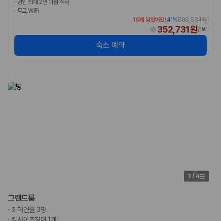
·
성인 최대 2인 아침 식사
·
무료 WiFi
10개 남았어요!
41
%
600,534원
352,731원
/
1박
숙소 예약
1
/
4
그랜드룸
·
최대인원 3명
·
킹사이즈침대 1개