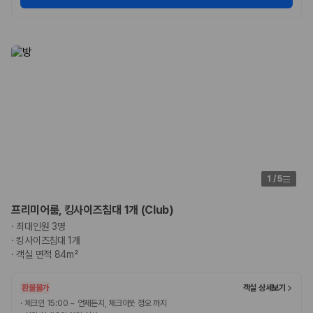
1
/
5
프리미어룸, 킹사이즈침대 1개 (Club)
·
최대인원 3명
·
킹사이즈침대 1개
·
객실 면적 84m²
환불불가
객실 상세보기
·
체크인 15:00 ~ 언제든지, 체크아웃 정오 까지