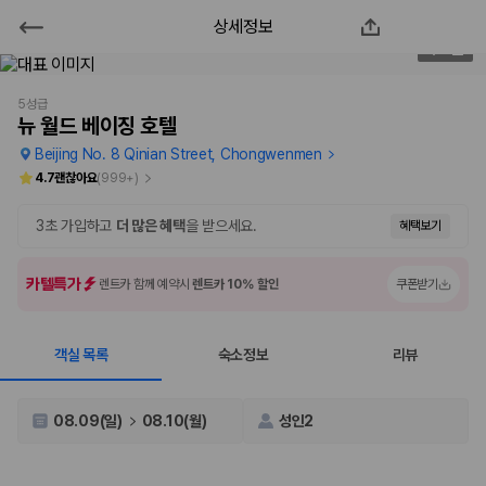
상세정보
뉴 월드 베이징 호텔
1
/
53
2000만 이용고객이 선택한 제주 렌트카 가격비교 플랫폼
5성급
뉴 월드 베이징 호텔
Beijing No. 8 Qinian Street, Chongwenmen
4.7
괜찮아요
(
999+
)
3초 가입하고
더 많은 혜택
을 받으세요.
혜택보기
카텔특가
렌트카 함께 예약시
렌트카 10% 할인
쿠폰받기
객실 목록
숙소정보
리뷰
제주렌트카 가격비교는 카모아에서 한 번에
제주도 렌트카는 업체마다 차량 가격, 보험 조건, 면책금, 보상 한도, 인수
08.09(일)
08.10(월)
성인2
장소, 취소 규정이 다릅니다. 카모아는 여러 제주 렌트카 업체의 조건을 한
화면에서 비교해 사용자가 자신의 일정과 예산에 맞는 차량을 선택할 수 있
도록 돕습니다.