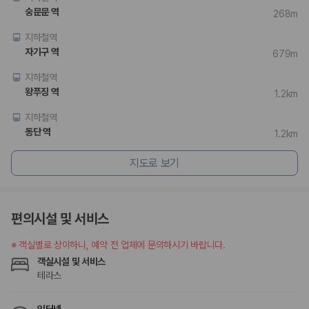
숭문문 역
268m
지하철역
자기구 역
679m
지하철역
왕푸징 역
1.2km
지하철역
동단 역
1.2km
지도로 보기
편의시설 및 서비스
※
객실별로 상이하니, 예약 전 업체에 문의하시기 바랍니다.
객실시설 및 서비스
테라스
인터넷