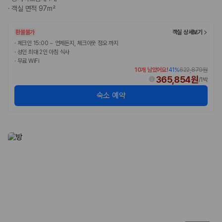
·
객실 면적 97m²
환불불가
객실 상세보기
·
체크인 15:00 ~ 언제든지, 체크아웃 정오 까지
·
성인 최대 2인 아침 식사
·
무료 WiFi
10개 남았어요!
41
%
622,879원
365,854원
/
1박
숙소 예약