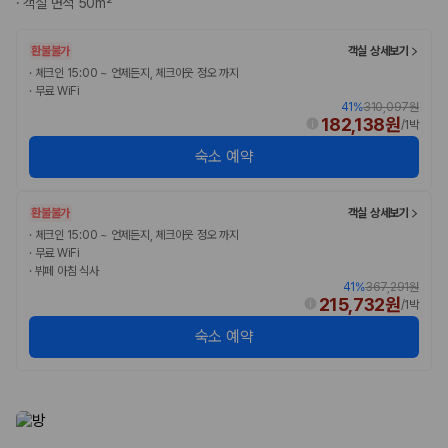
·
객실 면적 50m²
완전자차와 슈퍼자차는 업체별 보장 범위가 다를 수 있습니다. 카모아에서
는 제주 렌트카 가격과 함께 보험 조건을 비교해 여행 스타일에 맞는 보장
수준을 선택할 수 있습니다.
환불불가
객실 상세보기
·
체크인 15:00 ~ 언제든지, 체크아웃 정오 까지
3. 제주공항 접근성과 셔틀 조건을 함께 확인하세요
·
무료 WiFi
41
%
310,097원
182,138원
제주 렌트카는 차량 인수 위치와 셔틀 편의성에 따라 실제 이용 만족도가
/
1박
달라집니다. 공항에서 렌트카 사무실까지의 이동 조건을 가격과 함께 비교
숙소 예약
하는 것이 좋습니다.
제주도 렌트카 차종별 가격비교
환불불가
객실 상세보기
·
체크인 15:00 ~ 언제든지, 체크아웃 정오 까지
경차·소형차
·
무료 WiFi
혼자 또는 2인 여행에 적합하며 제주 렌트카 최저가를 찾는 사용자
·
뷔페 아침 식사
41
%
367,291원
가 가장 먼저 비교하는 차종입니다.
215,732원
/
1박
준중형·중형차
커플·친구 여행에서 많이 선택되며 가격과 승차감의 균형이 좋은 차
숙소 예약
종입니다.
SUV
가족 여행, 짐이 많은 여행, 장거리 이동에 적합하며 보험 조건과 차
량 연식을 함께 비교하는 것이 좋습니다.
승합차·대형차
단체 여행이나 4인 이상 가족 여행에 적합하며 인원수, 짐 공간, 보