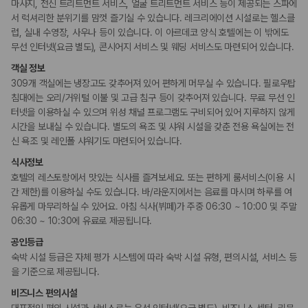
마사지, 전신 트리트먼트 서비스, 얼굴 트리트먼트 서비스 등이 제공되는 스파에
서 럭셔리한 분위기를 맘껏 즐기실 수 있습니다. 레크리에이션 시설로는 헬스클
액티비티
럽, 실내 수영장, 사우나 등이 있습니다. 이 아르데코 양식 호텔에는 이 밖에도
수영장
무선 인터넷(요금 별도), 콘시어지 서비스 및 웨딩 서비스도 마련되어 있습니다.
객실 정보
비즈니스
309개 객실에는 냉장고도 갖추어져 있어 편하게 머무실 수 있습니다. 필로우탑
연회장
침대에는 오리/거위털 이불 및 고급 침구 등이 갖추어져 있습니다. 무료 무선 인
비즈니스 센터
컨퍼런스 센터
터넷을 이용하실 수 있으며 위성 채널 프로그램도 구비되어 있어 지루하지 않게
회의공간
시간을 보내실 수 있습니다. 별도의 욕조 및 샤워 시설을 갖춘 전용 욕실에는 전
신 욕조 및 레인폴 샤워기도 마련되어 있습니다.
흡연 시설
식사정보
지정 흡연 구역
호텔의 레스토랑에서 맛있는 식사를 즐겨보세요. 또는 편하게 룸서비스(이용 시
간 제한)를 이용하실 수도 있습니다. 바/라운지에서는 음료를 마시며 하루를 여
유롭게 마무리하실 수 있어요. 아침 식사(뷔페)가 주중 06:30 ~ 10:00 및 주말
06:30 ~ 10:30에 유료로 제공됩니다.
공인등급
숙박 시설 등급은 자체 평가 시스템에 따라 숙박 시설 유형, 편의시설, 서비스 등
을 기준으로 제공됩니다.
비즈니스 편의시설
대표적인 편의 시설과 서비스로는 유선 인터넷(요금 별도), 비즈니스 센터, 리무