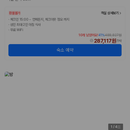
환불불가
객실 상세보기
·
체크인 15:00 ~ 언제든지, 체크아웃 정오 까지
·
성인 최대 2인 아침 식사
·
무료 WiFi
10개 남았어요!
41
%
488,827원
287,117원
/
1박
숙소 예약
1
/
4