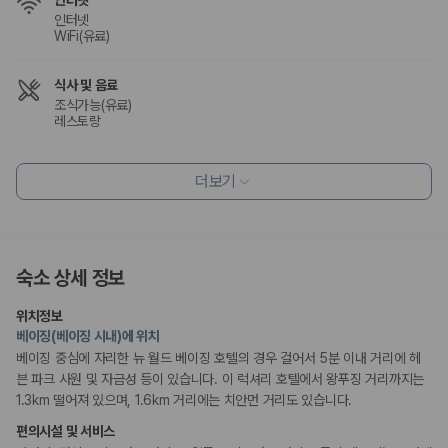
인터넷
WiFi(유료)
식사 및 음료
조식가능(유료)
레스토랑
편의시설
더보기
엘리베이터
테라스
리셉션 서비스
숙소 상세 정보
콘시어지 서비스
포터/벨보이
짐 보관 서비스
위치정보
간편 체크인/체크아웃
베이징(베이징 시내)에 위치
드라이클리닝/세탁서비스
리무진 또는 타운카 서비스 이용가능
베이징 중심에 자리한 뉴 월드 베이징 호텔의 경우 걸어서 5분 이내 거리에 헤
븐 파크 사원 및 자금성 등이 있습니다. 이 럭셔리 호텔에서 왕푸징 거리까지는
1.3km 떨어져 있으며, 1.6km 거리에는 치안먼 거리도 있습니다.
웰빙 및 피트니스
피트니스/헬스시설
편의시설 및 서비스
사우나/스파