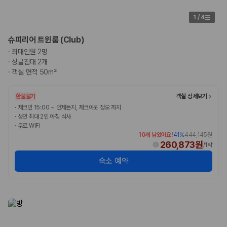
1
/
4
슈피리어 트윈룸 (Club)
·
최대인원 2명
·
싱글침대 2개
·
객실 면적 50m²
환불불가
객실 상세보기
·
체크인 15:00 ~ 언제든지, 체크아웃 정오 까지
·
성인 최대 2인 아침 식사
·
무료 WiFi
10개 남았어요!
41
%
444,145원
260,873원
/
1박
숙소 예약