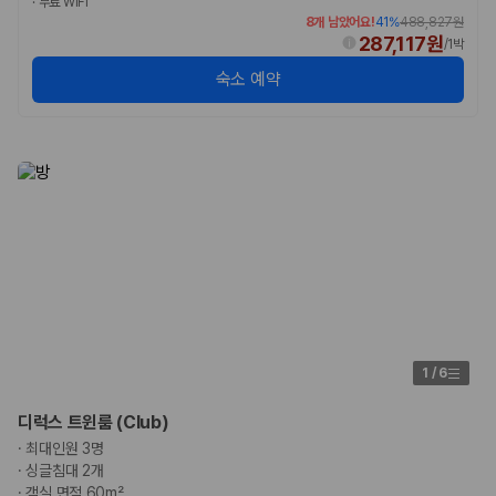
·
무료 WiFi
8개 남았어요!
41
%
488,827원
287,117원
/
1박
숙소 예약
1
/
6
디럭스 트윈룸 (Club)
·
최대인원 3명
·
싱글침대 2개
·
객실 면적 60m²