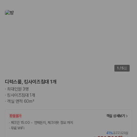
1
/
5
디럭스룸, 킹사이즈침대 1개
·
최대인원 3명
·
킹사이즈침대 1개
·
객실 면적 60m²
환불불가
객실 상세보기
·
체크인 15:00 ~ 언제든지, 체크아웃 정오 까지
·
무료 WiFi
41
%
377,121원