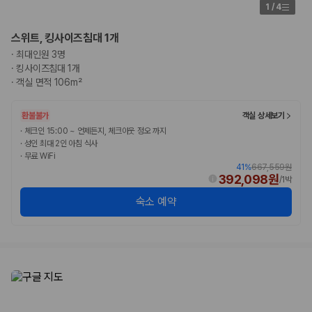
1
/
4
스위트, 킹사이즈침대 1개
·
최대인원 3명
·
킹사이즈침대 1개
·
객실 면적 106m²
환불불가
객실 상세보기
·
체크인 15:00 ~ 언제든지, 체크아웃 정오 까지
·
성인 최대 2인 아침 식사
·
무료 WiFi
41
%
667,559원
392,098원
/
1박
숙소 예약