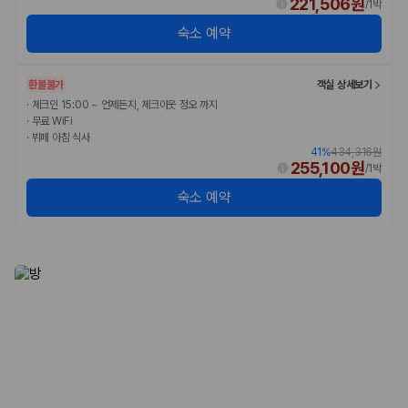
221,506원
/
1박
숙소 예약
환불불가
객실 상세보기
·
체크인 15:00 ~ 언제든지, 체크아웃 정오 까지
·
무료 WiFi
·
뷔페 아침 식사
41
%
434,316원
255,100원
/
1박
숙소 예약