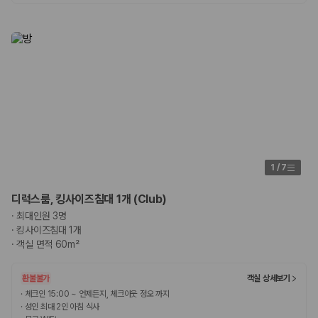
1
/
7
디럭스룸, 킹사이즈침대 1개 (Club)
·
최대인원 3명
·
킹사이즈침대 1개
·
객실 면적 60m²
환불불가
객실 상세보기
·
체크인 15:00 ~ 언제든지, 체크아웃 정오 까지
·
성인 최대 2인 아침 식사