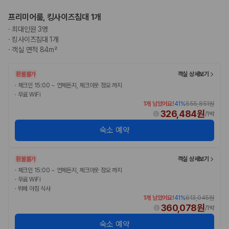
프리미어룸, 킹사이즈침대 1개
·
최대인원 3명
·
킹사이즈침대 1개
·
객실 면적 84m²
환불불가
객실 상세보기
·
체크인 15:00 ~ 언제든지, 체크아웃 정오 까지
·
무료 WiFi
1개 남았어요!
41
%
555,851원
326,484원
/
1박
숙소 예약
환불불가
객실 상세보기
·
체크인 15:00 ~ 언제든지, 체크아웃 정오 까지
·
무료 WiFi
·
뷔페 아침 식사
1개 남았어요!
41
%
613,045원
360,078원
/
1박
숙소 예약