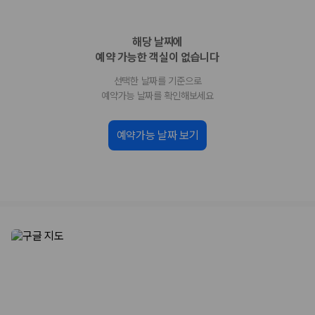
업체별 가격비교:
제주 렌트카 업체별 실시간 예약 가능 차량과 요금
을 비교합니다.
해당 날짜에
차종별 최저가 비교:
경차, 소형, 준중형, 중형, SUV, 승합차 등 여행
인원에 맞는 차종별 가격을 비교합니다.
예약 가능한 객실이 없습니다
보험 조건 비교:
일반자차, 완전자차, 슈퍼자차의 면책금과 보상 한
선택한 날짜를 기준으로
도를 비교합니다.
제주공항 인수 조건 비교:
셔틀 이동, 인수 위치, 반납 편의성을 함께
예약가능 날짜를 확인해보세요
확인합니다.
실시간 예약:
비교 후 원하는 차량을 바로 예약할 수 있습니다.
예약가능 날짜 보기
제주렌트카 실시간 가격비교 바로가기
제주 렌트카를 찾을 때 꼭 비교해야 하는 기준
1. 단순 최저가가 아니라 실제 결제 조건을 비교하세요
제주렌트카 최저가는 차량 기본요금만으로 판단하기 어렵습니다. 보험 포
함 여부, 면책금, 보상 한도, 옵션 비용, 취소 수수료를 함께 확인해야 실제
로 저렴한 차량을 고를 수 있습니다.
2. 보험 조건은 가격만큼 중요합니다