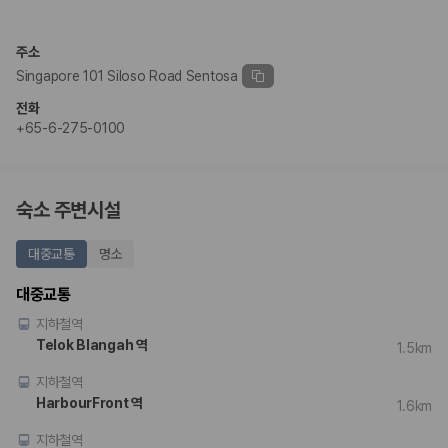
완전자차와 슈퍼자차는 업체별 보장 범위가 다를 수 있습니다. 카모아에서
는 제주 렌트카 가격과 함께 보험 조건을 비교해 여행 스타일에 맞는 보장
수준을 선택할 수 있습니다.
주소
Singapore 101 Siloso Road Sentosa
3. 제주공항 접근성과 셔틀 조건을 함께 확인하세요
전화
제주 렌트카는 차량 인수 위치와 셔틀 편의성에 따라 실제 이용 만족도가
+65-6-275-0100
달라집니다. 공항에서 렌트카 사무실까지의 이동 조건을 가격과 함께 비교
하는 것이 좋습니다.
제주도 렌트카 차종별 가격비교
숙소 주변시설
경차·소형차
대중교통
명소
혼자 또는 2인 여행에 적합하며 제주 렌트카 최저가를 찾는 사용자
가 가장 먼저 비교하는 차종입니다.
대중교통
준중형·중형차
지하철역
커플·친구 여행에서 많이 선택되며 가격과 승차감의 균형이 좋은 차
종입니다.
Telok Blangah 역
1.5km
SUV
지하철역
가족 여행, 짐이 많은 여행, 장거리 이동에 적합하며 보험 조건과 차
량 연식을 함께 비교하는 것이 좋습니다.
HarbourFront 역
1.6km
승합차·대형차
단체 여행이나 4인 이상 가족 여행에 적합하며 인원수, 짐 공간, 보
지하철역