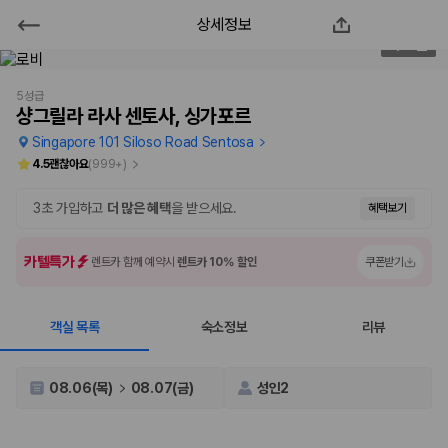
상세정보
샹그릴라 라사 센토사, 싱가포르
2
/
92
2000만 이용고객이 선택한 제주 렌트카 가격비교 플랫폼
5성급
샹그릴라 라사 센토사, 싱가포르
Singapore 101 Siloso Road Sentosa
4.5
괜찮아요
(
999+
)
3초 가입하고
더 많은 혜택
을 받으세요.
혜택보기
카텔특가
렌트카 함께 예약시
렌트카 10% 할인
쿠폰받기
객실 목록
숙소정보
리뷰
제주렌트카 가격비교는 카모아에서 한 번에
제주도 렌트카는 업체마다 차량 가격, 보험 조건, 면책금, 보상 한도, 인수
08.06(목)
08.07(금)
성인2
장소, 취소 규정이 다릅니다. 카모아는 여러 제주 렌트카 업체의 조건을 한
화면에서 비교해 사용자가 자신의 일정과 예산에 맞는 차량을 선택할 수 있
도록 돕습니다.