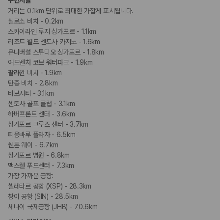
주변시설
장애인 편의시설
거리는 0.1km 단위로 최대한 가깝게 표시됩니다.
휠체어로 이용가능한 주차장
실로소 비치 - 0.2km
휠체어로 이용 가능
스카이라인 루지 싱가포르 - 1.1km
리조트 월드 센토사 카지노 - 1.6km
흡연 시설
유니버설 스튜디오 싱가포르 - 1.8km
지정 흡연 구역
어드벤처 코브 워터파크 - 1.9km
팔라완 비치 - 1.9km
탄종 비치 - 2.8km
비보시티 - 3.1km
센토사 골프 클럽 - 3.1km
하버프론트 센터 - 3.6km
싱가포르 크루즈 센터 - 3.7km
티옹바루 플라자 - 6.5km
쉔톤 웨이 - 6.7km
싱가포르 병원 - 6.8km
맥스웰 푸드센터 - 7.3km
가장 가까운 공항:
셀레타르 공항 (XSP) - 28.3km
창이 공항 (SIN) - 28.5km
세나이 국제공항 (JHB) - 70.6km