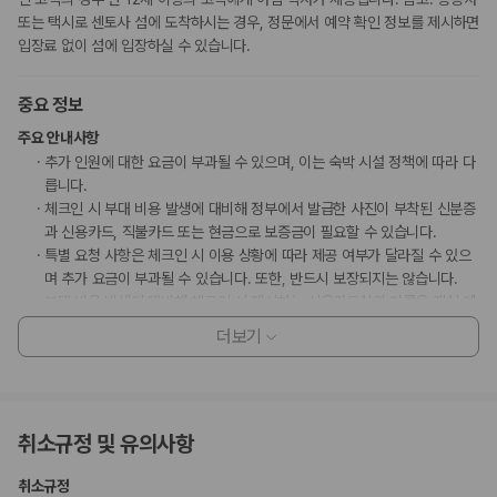
또는 택시로 센토사 섬에 도착하시는 경우, 정문에서 예약 확인 정보를 제시하면
입장료 없이 섬에 입장하실 수 있습니다.
중요 정보
주요 안내사항
추가 인원에 대한 요금이 부과될 수 있으며, 이는 숙박 시설 정책에 따라 다
릅니다.
체크인 시 부대 비용 발생에 대비해 정부에서 발급한 사진이 부착된 신분증
과 신용카드, 직불카드 또는 현금으로 보증금이 필요할 수 있습니다.
특별 요청 사항은 체크인 시 이용 상황에 따라 제공 여부가 달라질 수 있으
며 추가 요금이 부과될 수 있습니다. 또한, 반드시 보장되지는 않습니다.
부대 비용 발생에 대비해 체크인 시 제시하는 신용카드상의 이름은 객실 예
약 시 사용된 대표 예약자의 이름이어야 합니다.
더보기
이 숙박 시설에서 사용 가능한 결제 수단은 신용카드, 직불카드, 현금입니
다.
현금 없이 결제 옵션을 이용하실 수 있습니다.
무소음 객실이 보장되지는 않습니다.
취소규정 및 유의사항
이 숙박 시설은 안전을 위해 소화기, 연기 감지기 등을 갖추고 있습니다.
이 숙박 시설에는 어린이에게 적합하지 않을 수 있는 발코니, 파티오, 테라
취소규정
스와 같은 야외 공간이 있습니다. 이 부분이 염려되시면 도착 전에 숙박 시