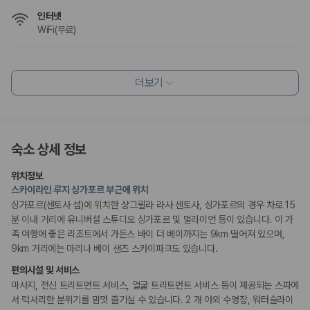
175,206
건
인터넷
예약 가능 차량
WiFi(무료)
67,123
대
전국 렌트카 지점
1,829
개
식사 및 음료
조식 제공
더보기
제주렌트카 가격비교 자주 묻는 질문
레스토랑
커피숍/카페
조식가능(유료)
Q. 제주렌트카 가격비교는 카모아에서 어떻게 하나요?
채식메뉴 옵션 이용 가능
A. 대여일, 반납일, 인수 지역을 선택하면 제주도 렌트카 업체별 가격, 차종,
보험 조건, 예약 가능 차량을 한 번에 비교할 수 있습니다.
숙소 상세 정보
편의시설
Q. 제주 렌트카 최저가는 무엇을 기준으로 비교해야 하나요?
기념품 가게
Q. 제주공항 근처 렌트카도 비교할 수 있나요?
위치정보
엘리베이터
Q. 제주 렌트카 가격비교 시 보험도 함께 비교할 수 있나요?
스카이라인 루지 싱가포르 부근에 위치
PC코너
Q. 가족 여행에는 어떤 제주 렌트카를 비교해야 하나요?
정원
싱가포르(센토사 섬)에 위치한 샹그릴라 라사 센토사, 싱가포르의 경우 차로 15
분 이내 거리에 유니버설 스튜디오 싱가포르 및 멀라이언 등이 있습니다. 이 가
제주렌트카 가격비교 주요 링크
족 여행에 좋은 리조트에서 가든스 바이 더 베이까지는 9km 떨어져 있으며,
리셉션 서비스
9km 거리에는 마리나 베이 샌즈 스카이파크도 있습니다.
드라이클리닝/세탁서비스
제주도 렌트카 실시간 최저가 가격비교
콘시어지 서비스
편의시설 및 서비스
제주 렌트카 예약
짐 보관 서비스
간편 체크인/체크아웃
마사지, 전신 트리트먼트 서비스, 얼굴 트리트먼트 서비스 등이 제공되는 스파에
국내 렌트카 가격비교
포터/벨보이
해외 렌트카 가격비교
서 럭셔리한 분위기를 맘껏 즐기실 수 있습니다. 2 개 야외 수영장, 워터슬라이
리무진 또는 타운카 서비스 이용가능