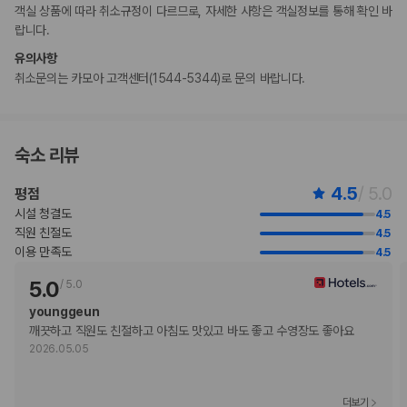
객실 상품에 따라 취소규정이 다르므로, 자세한 사항은 객실정보를 통해 확인 바
설에 연락하여 적합한 객실을 이용할 수 있는지 확인하시기 바랍니다.
랍니다.
이 숙박 시설은 Shangri-La Cares(샹그릴라)의 청소 및 소독 지침을 준수
합니다.
유의사항
고객 정책과 문화적 기준이나 규범은 국가 및 숙박 시설에 따라 다를 수 있
취소문의는 카모아 고객센터(1544-5344)로 문의 바랍니다.
습니다. 명시된 정책은 숙박 시설에서 제공했습니다.
만 11세 이하 고객에게는 명시된 어린이 아침 식사 요금이 적용됩니다.
마사지 서비스 및 스파 트리트먼트의 경우 사전 예약이 필요합니다. 예약
확인 메일에 나와 있는 연락처 정보로 도착 전에 리조트에 연락하여 예약하
숙소 리뷰
실 수 있습니다.
만 11 세 이하 아동 1명은 부모 또는 보호자와 같은 객실에서 침구를 추가하
4.5
/ 5.0
평점
지 않고 이용할 경우 무료로 숙박할 수 있습니다.
시설 청결도
4.5
등록된 고객만 객실에 허용됩니다.
직원 친절도
4.5
이용 상황에 따라 객실 연결이 가능하며, 예약 확인 메일에 나와 있는 번호
이용 만족도
4.5
로 숙박 시설에 직접 연락하여 요청하실 수 있습니다.
고객의 안전을 위해 모든 거래 시 현금 없이 결제 가능 등의 조치를 시행 중
5.0
/
5.0
입니다.
younggeun
비대면 체크인, 비대면 체크아웃 서비스를 이용하실 수 있습니다.
깨끗하고 직원도 친절하고 아침도 맛있고 바도 좋고 수영장도 좋아요
지불 요금
2026.05.05
체크인 또는 체크아웃 시 숙박 시설에서 다음 요금을 청구할 수 있습니다(요금에
는 해당 세금이 포함될 수 있음).
보증금: SGD 100(1박 기준)
더보기