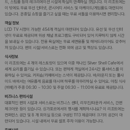
카모아 사이트맵
드, 스팀룸 등의 레크리에이션 시설에 확실히 만족하실 것입니다. 이 리조트에는
다국어 구사 가능 직원
이 밖에도 무료 무선 인터넷, 콘시어지 서비스 및 아케이드/게임룸도 마련되어
있습니다. 온종일 쇼핑을 즐기고 싶을 때는 무료 셔틀을 이용하시면 편리합니다.
웰빙 및 피트니스
객실 정보
피트니스/헬스시설
사우나/스파
LCD TV 시청이 가능한 454개 객실이 마련되어 있습니다. 유선 및 무선 인터
넷이 무료로 제공되며 위성 채널 프로그램도 구비되어 있어 지루하지 않게 시간
을 보내실 수 있습니다. 전용 욕실에는 무료 세면용품 및 헤어드라이어도 갖추어
액티비티
져 있습니다. 편의 시설/서비스로는 전화 외에 금고 및 책상도 있습니다.
골프시설
아케이드룸/오락실
식사정보
수영장
워터파크
이 리조트에는 4 개의 레스토랑이 있으며 이중 하나인 Silver Shell Cafe에서
세계 요리를 즐기실 수 있습니다. 또는 편하게 객실에서 24시간 룸서비스를 이
용하실 수 있어요. 커피숍/카페에서는 스낵이 제공됩니다. 바/라운지 또는 풀사
키즈
이드 바에서는 여유롭게 음료를 마시며 하루를 마무리하실 수 있어요. 아침 식사
어린이 수영장
키즈 클럽
(뷔페)가 주중 06:30 ~ 10:30 및 주말 06:30 ~ 11:00에 유료로 제공됩니다.
시설 내 놀이터
비즈니스 편의시설
대표적인 편의 시설과 서비스로는 비즈니스 센터, 리무진/타운카 서비스, 간편
비즈니스
체크아웃 등이 있습니다. 싱가포르에서의 행사를 계획하시나요? 이 리조트에는
비즈니스 센터
컨퍼런스 공간 및 8 개 회의실 등으로 구성된 1113 제곱미터 크기의 공간이 마
회의공간
연회장
련되어 있습니다. 시설 내에서 무료 셀프 주차 이용이 가능합니다.