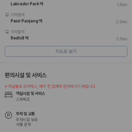
험 조건을 함께 확인해야 합니다.
Labrador Park 역
1.8km
제주렌트카 보험까지 비교해야 진짜 가격비교입
지하철역
Pasir Panjang 역
2.9km
니다
지하철역
동일한 차량이라도 보험 조건에 따라 실제 부담 금액이 달라질 수 있습니
Redhill 역
3.6km
다. 카모아는 제주 렌트카 가격뿐 아니라 일반자차, 완전자차, 슈퍼자차 조
건을 함께 확인할 수 있도록 돕습니다.
지도로 보기
일반자차:
사고 발생 시 일정 금액의 면책금이 발생할 수 있습니다.
완전자차:
보상 한도 내에서 면책금 부담이 줄어드는 보험 조건입니
다.
편의시설 및 서비스
슈퍼자차:
더 높은 보장 조건을 원하는 사용자에게 적합합니다.
※
객실별로 상이하니, 예약 전 업체에 문의하시기 바랍니다.
2000만 고객이 선택한 렌트카 가격비교 플랫폼
객실시설 및 서비스
스파욕조
카모아는 제주렌트카부터 국내·해외 렌트카까지 비교할 수 있는 렌트카 가
격비교 플랫폼입니다.
주차 및 교통
누적 이용 고객수
주차시설 보유
20,871,562
명
셔틀 운영
사용자 리뷰