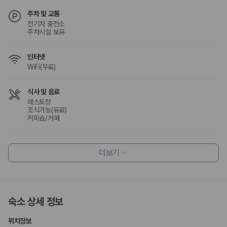
험 조건을 함께 확인해야 합니다.
주차 및 교통
전기차 충전소
제주렌트카 보험까지 비교해야 진짜 가격비교입
주차시설 보유
니다
인터넷
동일한 차량이라도 보험 조건에 따라 실제 부담 금액이 달라질 수 있습니
WiFi(무료)
다. 카모아는 제주 렌트카 가격뿐 아니라 일반자차, 완전자차, 슈퍼자차 조
건을 함께 확인할 수 있도록 돕습니다.
식사 및 음료
일반자차:
사고 발생 시 일정 금액의 면책금이 발생할 수 있습니다.
레스토랑
조식가능(유료)
완전자차:
보상 한도 내에서 면책금 부담이 줄어드는 보험 조건입니
커피숍/카페
다.
슈퍼자차:
더 높은 보장 조건을 원하는 사용자에게 적합합니다.
편의시설
2000만 고객이 선택한 렌트카 가격비교 플랫폼
더보기
기념품 가게
ATM/은행업무
엘리베이터
카모아는 제주렌트카부터 국내·해외 렌트카까지 비교할 수 있는 렌트카 가
PC코너
격비교 플랫폼입니다.
숙소 상세 정보
리셉션 서비스
누적 이용 고객수
20,871,562
명
콘시어지 서비스
짐 보관 서비스
위치정보
사용자 리뷰