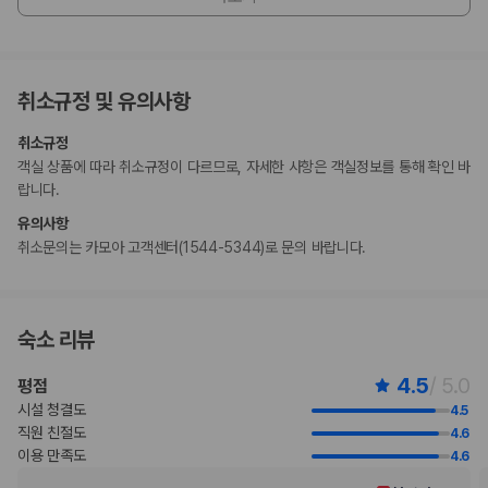
다.
이 숙박 시설은 안전을 위해 소화기 등을 갖추고 있습니다.
고객 정책과 문화적 기준이나 규범은 국가 및 숙박 시설에 따라 다를 수 있
습니다. 명시된 정책은 숙박 시설에서 제공했습니다.
취소규정 및 유의사항
계절에 따라 운영되는 수영장은 4월 01일 ~ 10월 31일에 이용 가능합니
다.
취소규정
수영장 이용 시간은 10:00 ~ 21:00입니다.
객실 상품에 따라 취소규정이 다르므로, 자세한 사항은 객실정보를 통해 확인 바
비대면 체크인, 비대면 체크아웃 서비스를 이용하실 수 있습니다.
랍니다.
유의사항
부가 정보
취소문의는 카모아 고객센터(1544-5344)로 문의 바랍니다.
추가 안내사항
간이/추가 침대 이용 불가
기타 선택사항
숙소 리뷰
뷔페아침 식사 요금: 성인 KRW 17000, 어린이 KRW 13000(대략적인
금액)
4.5
/ 5.0
평점
위 목록에 명시되지 않은 다른 항목이 있을 수 있습니다. 요금 및 보증금은 세전
금액일 수 있으며 변경될 수 있습니다.
시설 청결도
4.5
직원 친절도
4.6
현장 결제 유형 및 수단
이용 만족도
4.6
Carte Blanche