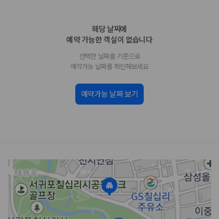
업체별 가격비교:
제주 렌트카 업체별 실시간 예약 가능 차량과 요금
을 비교합니다.
해당 날짜에
차종별 최저가 비교:
경차, 소형, 준중형, 중형, SUV, 승합차 등 여행
인원에 맞는 차종별 가격을 비교합니다.
예약 가능한 객실이 없습니다
보험 조건 비교:
일반자차, 완전자차, 슈퍼자차의 면책금과 보상 한
선택한 날짜를 기준으로
도를 비교합니다.
제주공항 인수 조건 비교:
셔틀 이동, 인수 위치, 반납 편의성을 함께
예약가능 날짜를 확인해보세요
확인합니다.
실시간 예약:
비교 후 원하는 차량을 바로 예약할 수 있습니다.
예약가능 날짜 보기
제주렌트카 실시간 가격비교 바로가기
제주 렌트카를 찾을 때 꼭 비교해야 하는 기준
1. 단순 최저가가 아니라 실제 결제 조건을 비교하세요
제주렌트카 최저가는 차량 기본요금만으로 판단하기 어렵습니다. 보험 포
함 여부, 면책금, 보상 한도, 옵션 비용, 취소 수수료를 함께 확인해야 실제
로 저렴한 차량을 고를 수 있습니다.
2. 보험 조건은 가격만큼 중요합니다