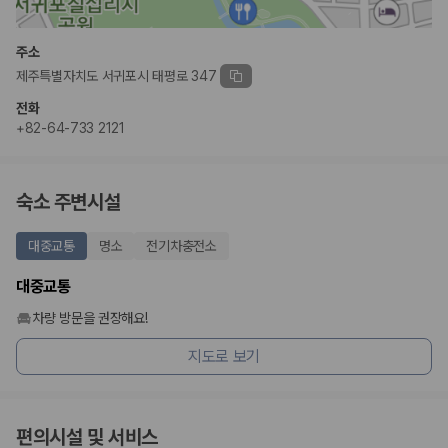
완전자차와 슈퍼자차는 업체별 보장 범위가 다를 수 있습니다. 카모아에서
는 제주 렌트카 가격과 함께 보험 조건을 비교해 여행 스타일에 맞는 보장
수준을 선택할 수 있습니다.
주소
제주특별자치도 서귀포시 태평로 347
3. 제주공항 접근성과 셔틀 조건을 함께 확인하세요
전화
제주 렌트카는 차량 인수 위치와 셔틀 편의성에 따라 실제 이용 만족도가
+82-64-733 2121
달라집니다. 공항에서 렌트카 사무실까지의 이동 조건을 가격과 함께 비교
하는 것이 좋습니다.
숙소 주변시설
제주도 렌트카 차종별 가격비교
대중교통
명소
전기차충전소
경차·소형차
혼자 또는 2인 여행에 적합하며 제주 렌트카 최저가를 찾는 사용자
대중교통
가 가장 먼저 비교하는 차종입니다.
준중형·중형차
차량 방문을 권장해요!
커플·친구 여행에서 많이 선택되며 가격과 승차감의 균형이 좋은 차
종입니다.
지도로 보기
SUV
가족 여행, 짐이 많은 여행, 장거리 이동에 적합하며 보험 조건과 차
량 연식을 함께 비교하는 것이 좋습니다.
승합차·대형차
편의시설 및 서비스
단체 여행이나 4인 이상 가족 여행에 적합하며 인원수, 짐 공간, 보