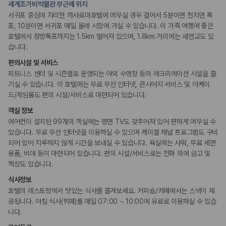
세계조가비박물관 부근에 위치
175,206
건
예약 가능 차량
서귀포 중심에 자리한 까사로마호텔에 머무실 경우 걸어서 5분이면 천지연 폭
웰빙 및 피트니스
67,123
대
포, 10분이면 서귀포 매일 올레 시장에 가실 수 있습니다. 이 가족 여행에 좋은
피트니스/헬스시설
전국 렌트카 지점
호텔에서 정방폭포까지는 1.5km 떨어져 있으며, 1.8km 거리에는 새연교도 있
1,829
개
습니다.
액티비티
제주렌트카 가격비교 자주 묻는 질문
편의시설 및 서비스
수영장
아케이드룸/오락실
피트니스 센터 및 시즌별로 운영되는 야외 수영장 등의 레크리에이션 시설을 즐
기실 수 있습니다. 이 호텔에는 무료 무선 인터넷, 콘시어지 서비스 및 아케이
Q. 제주렌트카 가격비교는 카모아에서 어떻게 하나요?
드/게임룸도 편의 시설/서비스로 마련되어 있습니다.
키즈
A. 대여일, 반납일, 인수 지역을 선택하면 제주도 렌트카 업체별 가격, 차종,
어린이 프로그램
보험 조건, 예약 가능 차량을 한 번에 비교할 수 있습니다.
객실 정보
키즈 클럽
Q. 제주 렌트카 최저가는 무엇을 기준으로 비교해야 하나요?
에어컨이 설치된 99개의 객실에는 평면 TV도 갖추어져 있어 편하게 머무실 수
어린이 수영장
Q. 제주공항 근처 렌트카도 비교할 수 있나요?
시설 내 놀이터
있습니다. 무료 무선 인터넷을 이용하실 수 있으며 케이블 채널 프로그램도 구비
Q. 제주 렌트카 가격비교 시 보험도 함께 비교할 수 있나요?
되어 있어 지루하지 않게 시간을 보내실 수 있습니다. 욕실에는 샤워, 무료 세면
Q. 가족 여행에는 어떤 제주 렌트카를 비교해야 하나요?
용품, 비데 등이 마련되어 있습니다. 편의 시설/서비스로는 전화 외에 금고 및
비즈니스
책상도 있습니다.
제주렌트카 가격비교 주요 링크
비즈니스 센터
회의공간
식사정보
연회장
제주도 렌트카 실시간 최저가 가격비교
컨퍼런스 센터
호텔의 레스토랑에서 맛있는 식사를 즐겨보세요. 커피숍/카페에서는 스낵이 제
제주 렌트카 예약
공됩니다. 아침 식사(뷔페)를 매일 07:00 ~ 10:00에 유료로 이용하실 수 있습
국내 렌트카 가격비교
니다.
장애인 편의시설
해외 렌트카 가격비교
휠체어로 이용가능한 주차장