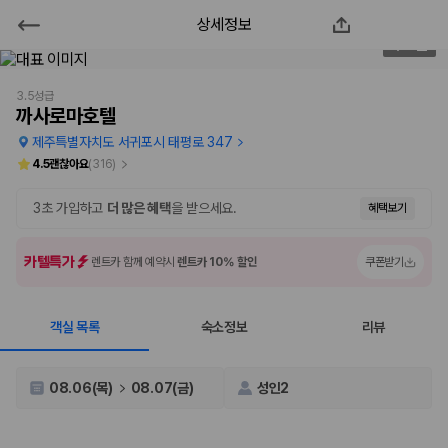
상세정보
까사로마호텔
1
/
97
2000만 이용고객이 선택한 제주 렌트카 가격비교 플랫폼
3.5성급
까사로마호텔
제주특별자치도 서귀포시 태평로 347
4.5
괜찮아요
(
316
)
3초 가입하고
더 많은 혜택
을 받으세요.
혜택보기
카텔특가
렌트카 함께 예약시
렌트카 10% 할인
쿠폰받기
객실 목록
숙소정보
리뷰
제주렌트카 가격비교는 카모아에서 한 번에
제주도 렌트카는 업체마다 차량 가격, 보험 조건, 면책금, 보상 한도, 인수
08.06(목)
08.07(금)
성인2
장소, 취소 규정이 다릅니다. 카모아는 여러 제주 렌트카 업체의 조건을 한
화면에서 비교해 사용자가 자신의 일정과 예산에 맞는 차량을 선택할 수 있
도록 돕습니다.