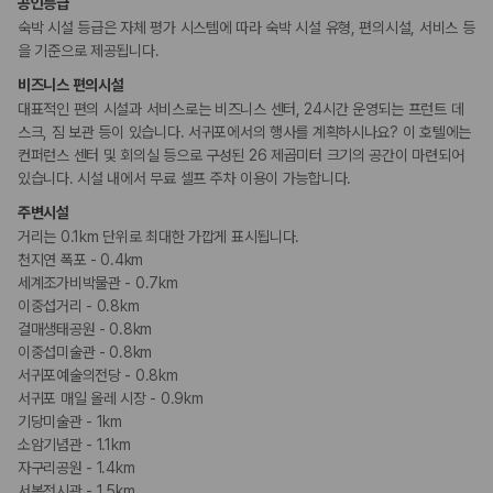
카모아 사이트맵
공인등급
휠체어 이용 가능 화장실
숙박 시설 등급은 자체 평가 시스템에 따라 숙박 시설 유형, 편의시설, 서비스 등
휠체어로 이용 가능
을 기준으로 제공됩니다.
비즈니스 편의시설
흡연 시설
지정 흡연 구역
대표적인 편의 시설과 서비스로는 비즈니스 센터, 24시간 운영되는 프런트 데
스크, 짐 보관 등이 있습니다. 서귀포에서의 행사를 계획하시나요? 이 호텔에는
컨퍼런스 센터 및 회의실 등으로 구성된 26 제곱미터 크기의 공간이 마련되어
있습니다. 시설 내에서 무료 셀프 주차 이용이 가능합니다.
주변시설
거리는 0.1km 단위로 최대한 가깝게 표시됩니다.
천지연 폭포 - 0.4km
세계조가비박물관 - 0.7km
이중섭거리 - 0.8km
걸매생태공원 - 0.8km
이중섭미술관 - 0.8km
서귀포예술의전당 - 0.8km
서귀포 매일 올레 시장 - 0.9km
기당미술관 - 1km
소암기념관 - 1.1km
자구리공원 - 1.4km
서복전시관 - 1.5km