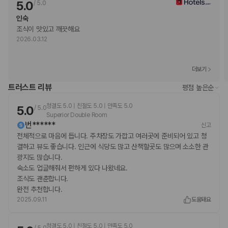
Visa
5.0
/
5.0
Diners Club
인숙
직불카드
조식이 맛있고 깨끗해요
Discover
2026.03.12
현금
American Express
JCB International
더보기
Mastercard
UnionPay
트러스트 리뷰
평점 높은순
반려동물
청결도 5.0 | 친절도 5.0 | 만족도 5.0
5.0
/
5.0
반려동물 동반 불가
Superior Double Room
번******
신고
전체적으로 마음에 듭니다. 주차장도 가깝고 여러곳에 준비되어 있고 청
결하고 뷰도 좋습니다. 인근에 식당도 많고 산책할곳도 많으며 소소한 관
광지도 많습니다.
숙소도 업글해줘서 펀하게 있다 나왔네요.
조식도 괜춘합니다.
완전 추천합니다.
2025.09.11
도움돼요
청결도 5.0 | 친절도 5.0 | 만족도 5.0
/
5.0