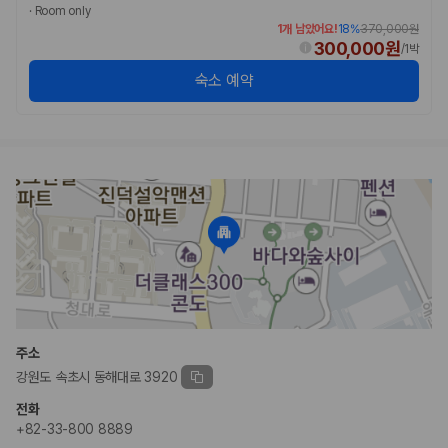
카모아 사이트맵
·
Room only
1개 남았어요!
18
%
370,000원
300,000원
/
1박
숙소 예약
주소
강원도 속초시 동해대로 3920
전화
+82-33-800 8889