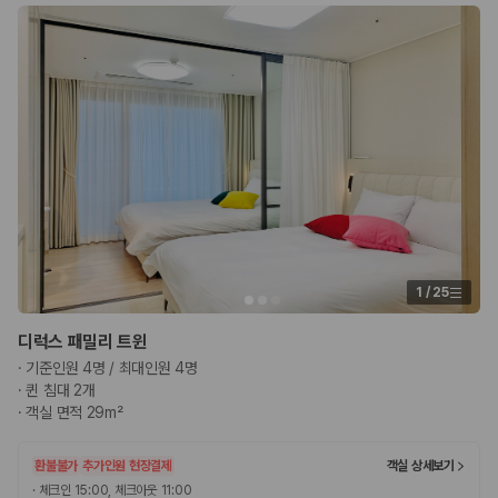
175,206
건
예약 가능 차량
67,123
대
전국 렌트카 지점
1,829
개
제주렌트카 가격비교 자주 묻는 질문
Q. 제주렌트카 가격비교는 카모아에서 어떻게 하나요?
A. 대여일, 반납일, 인수 지역을 선택하면 제주도 렌트카 업체별 가격, 차종,
보험 조건, 예약 가능 차량을 한 번에 비교할 수 있습니다.
Q. 제주 렌트카 최저가는 무엇을 기준으로 비교해야 하나요?
Q. 제주공항 근처 렌트카도 비교할 수 있나요?
1
/
25
Q. 제주 렌트카 가격비교 시 보험도 함께 비교할 수 있나요?
Q. 가족 여행에는 어떤 제주 렌트카를 비교해야 하나요?
디럭스 패밀리 트윈
제주렌트카 가격비교 주요 링크
·
기준인원 4명 / 최대인원 4명
·
퀸 침대 2개
·
객실 면적 29m²
제주도 렌트카 실시간 최저가 가격비교
제주 렌트카 예약
국내 렌트카 가격비교
환불불가
추가인원 현장결제
객실 상세보기
해외 렌트카 가격비교
·
체크인 15:00, 체크아웃 11:00