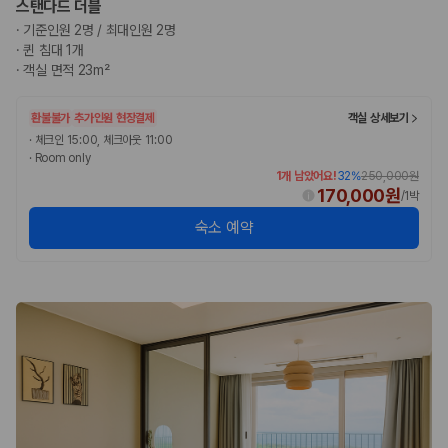
스탠다드 더블
완전자차와 슈퍼자차는 업체별 보장 범위가 다를 수 있습니다. 카모아에서
는 제주 렌트카 가격과 함께 보험 조건을 비교해 여행 스타일에 맞는 보장
·
기준인원 2명 / 최대인원 2명
수준을 선택할 수 있습니다.
·
퀸 침대 1개
·
객실 면적 23m²
3. 제주공항 접근성과 셔틀 조건을 함께 확인하세요
환불불가
추가인원 현장결제
객실 상세보기
제주 렌트카는 차량 인수 위치와 셔틀 편의성에 따라 실제 이용 만족도가
·
체크인 15:00, 체크아웃 11:00
달라집니다. 공항에서 렌트카 사무실까지의 이동 조건을 가격과 함께 비교
·
Room only
하는 것이 좋습니다.
1개 남았어요!
32
%
250,000원
170,000원
/
1박
제주도 렌트카 차종별 가격비교
숙소 예약
경차·소형차
혼자 또는 2인 여행에 적합하며 제주 렌트카 최저가를 찾는 사용자
가 가장 먼저 비교하는 차종입니다.
준중형·중형차
커플·친구 여행에서 많이 선택되며 가격과 승차감의 균형이 좋은 차
종입니다.
SUV
가족 여행, 짐이 많은 여행, 장거리 이동에 적합하며 보험 조건과 차
량 연식을 함께 비교하는 것이 좋습니다.
승합차·대형차
단체 여행이나 4인 이상 가족 여행에 적합하며 인원수, 짐 공간, 보