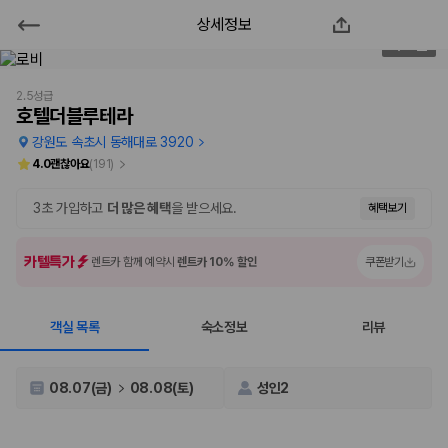
상세정보
호텔더블루테라
2
/
43
2000만 이용고객이 선택한 제주 렌트카 가격비교 플랫폼
2.5성급
호텔더블루테라
강원도 속초시 동해대로 3920
4.0
괜찮아요
(
191
)
3초 가입하고
더 많은 혜택
을 받으세요.
혜택보기
카텔특가
렌트카 함께 예약시
렌트카 10% 할인
쿠폰받기
객실 목록
숙소정보
리뷰
제주렌트카 가격비교는 카모아에서 한 번에
제주도 렌트카는 업체마다 차량 가격, 보험 조건, 면책금, 보상 한도, 인수
08.07(금)
08.08(토)
성인2
장소, 취소 규정이 다릅니다. 카모아는 여러 제주 렌트카 업체의 조건을 한
화면에서 비교해 사용자가 자신의 일정과 예산에 맞는 차량을 선택할 수 있
도록 돕습니다.