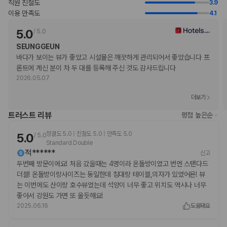
직원 친절도
3.9
Visa
이용 만족도
4.1
직불카드
현금
5.0
/
5.0
American Express
SEUNGGEUN
Mastercard
바다가 보이는 뷰가 좋았고 시설물은 깨끗하게 관리되어서 좋았습니다 프
반려동물
론트에 계신 분이 차 두 대를 등록해 주신 것도 감사드립니다
반려동물 동반 불가
2026.05.07
더보기
트러스트 리뷰
평점 높은순
청결도 5.0 | 친절도 5.0 | 만족도 5.0
5.0
/
5.0
Standard Double
적******
신고
두번째 방문이에요! 처음 갔을때는 4명이라 온돌방이였고 번엔 스탠다드
더블! 온돌방이랑사이즈는 동일한데 침대랑 테이블,의자가 있었어욘! 뷰
는 이번에도 산이랑 호수뷰였는데 석양이 너무 좋고 위치도 역시나 너무
좋아서 강원도 가면 또 올듯해요!
2025.06.16
도움돼요