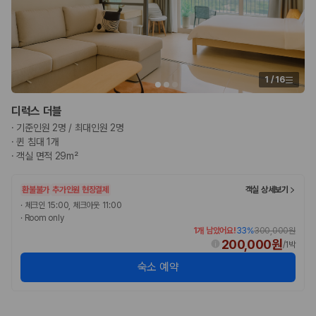
험 조건을 함께 확인해야 합니다.
제주렌트카 보험까지 비교해야 진짜 가격비교입
니다
1
/
16
동일한 차량이라도 보험 조건에 따라 실제 부담 금액이 달라질 수 있습니
다. 카모아는 제주 렌트카 가격뿐 아니라 일반자차, 완전자차, 슈퍼자차 조
디럭스 더블
건을 함께 확인할 수 있도록 돕습니다.
·
기준인원 2명 / 최대인원 2명
·
퀸 침대 1개
일반자차:
사고 발생 시 일정 금액의 면책금이 발생할 수 있습니다.
완전자차:
보상 한도 내에서 면책금 부담이 줄어드는 보험 조건입니
·
객실 면적 29m²
다.
슈퍼자차:
더 높은 보장 조건을 원하는 사용자에게 적합합니다.
환불불가
추가인원 현장결제
객실 상세보기
·
체크인 15:00, 체크아웃 11:00
2000만 고객이 선택한 렌트카 가격비교 플랫폼
·
Room only
1개 남았어요!
33
%
300,000원
200,000원
카모아는 제주렌트카부터 국내·해외 렌트카까지 비교할 수 있는 렌트카 가
/
1박
격비교 플랫폼입니다.
숙소 예약
누적 이용 고객수
20,871,562
명
사용자 리뷰