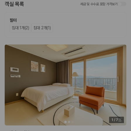
객실 목록
세금 및 수수료 포함 가격보기
업체별 가격비교:
제주 렌트카 업체별 실시간 예약 가능 차량과 요금
을 비교합니다.
차종별 최저가 비교:
경차, 소형, 준중형, 중형, SUV, 승합차 등 여행
필터
인원에 맞는 차종별 가격을 비교합니다.
침대 1개(2)
침대 2개(1)
보험 조건 비교:
일반자차, 완전자차, 슈퍼자차의 면책금과 보상 한
도를 비교합니다.
제주공항 인수 조건 비교:
셔틀 이동, 인수 위치, 반납 편의성을 함께
확인합니다.
실시간 예약:
비교 후 원하는 차량을 바로 예약할 수 있습니다.
제주렌트카 실시간 가격비교 바로가기
제주 렌트카를 찾을 때 꼭 비교해야 하는 기준
1. 단순 최저가가 아니라 실제 결제 조건을 비교하세요
제주렌트카 최저가는 차량 기본요금만으로 판단하기 어렵습니다. 보험 포
함 여부, 면책금, 보상 한도, 옵션 비용, 취소 수수료를 함께 확인해야 실제
로 저렴한 차량을 고를 수 있습니다.
1
/
7
2. 보험 조건은 가격만큼 중요합니다