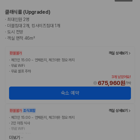
클래식룸 (Upgraded)
·
최대인원 2명
·
더블침대 2개, 킹사이즈침대 1개
·
도시 전망
·
객실 면적 46m²
환불불가
객실 상세보기
·
체크인 15:00 ~ 언제든지, 체크아웃 정오 까지
·
무료 WiFi
·
무료 셀프 주차
3개 남았어요!
675,960원
/
1박
숙소 예약
환불불가
조식포함
객실 상세보기
·
체크인 15:00 ~ 언제든지, 체크아웃 정오 까지
·
2인 아침 식사
·
무료 WiFi
·
무료 셀프 주차
더보기