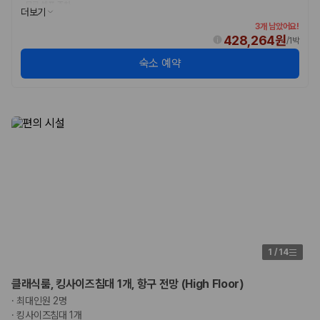
카모아 사이트맵
·
무료 셀프 주차
더보기
3개 남았어요!
428,264원
/
1박
숙소 예약
1
/
14
클래식룸, 킹사이즈침대 1개, 항구 전망 (High Floor)
·
최대인원 2명
·
킹사이즈침대 1개