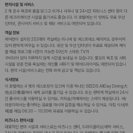
짐 보관 서비스
편의시설 및 서비스
포터/벨보이
다국어 구사 가능 직원
2 개 온수 욕조에 몸을 담그고 쉬거나 사우나 및 24시간 피트니스 센터 등의 다
른 레크리에이션 시설을 즐기셔도 좋습니다. 이 호텔에는 이 밖에도 무료 무선
인터넷, 콘시어지 서비스 및 웨딩 서비스도 마련되어 있습니다.
웰빙 및 피트니스
피트니스/헬스시설
객실 정보
사우나/스파
에어컨이 설치된 253개의 객실에는 미니바 및 에스프레소 메이커도 갖추어져
있어 편하게 머무실 수 있습니다. 유선 및 무선 인터넷이 무료로 제공되며 케이
액티비티
블 채널 프로그램 시청이 가능한 50인치 스마트 TV가
수영장
구비되어 있어 지루하지 않게 시간을 보내실 수 있습니다. 별도의 욕조 및 샤워
시설을 갖춘 전용 욕실에는 레인폴 샤워기 및 헤어드라이어도 마련되어 있습니
다. 편의 시설/서비스로는 전화 외에 금고 및 책상도 있습니다.
비즈니스
비즈니스 센터
식사정보
회의공간
이 호텔에는 4 개의 레스토랑이 있으며 이중 하나인 SEEDS AllDay Dining大
연회장
地全日餐廳에서 세계 요리를 즐기실 수 있습니다. 또는 편하게 객실에서 24시
간 룸서비스를 이용하실 수 있어요. 커피숍/카페에서는 스낵이 제공됩니다. 바/
장애인 편의시설
라운지에서는 좋아하는 음료를 마시며 갈증을 해소하실 수 있어요. 아침 식사(뷔
휠체어로 이용가능한 주차장
페)를 매일 06:30 ~ 10:30에 유료로 이용하실 수 있습니다.
휠체어 이용 가능 화장실
휠체어로 이용 가능
비즈니스 편의시설
대표적인 편의 시설과 서비스로는 비즈니스 센터, 드라이클리닝/세탁 서비스,
흡연 시설