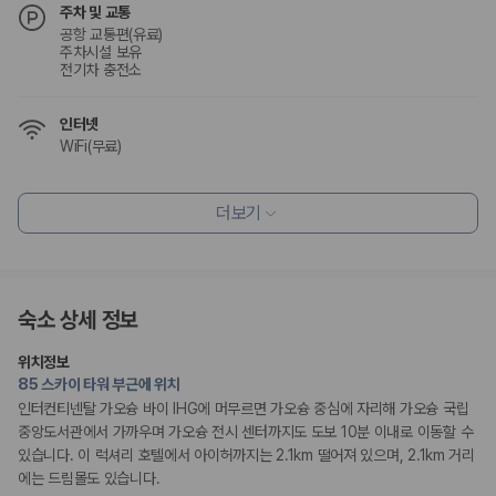
주차 및 교통
공항 교통편(유료)
주차시설 보유
전기차 충전소
인터넷
WiFi(무료)
식사 및 음료
더보기
조식 제공
레스토랑
커피숍/카페
조식가능(유료)
채식메뉴 옵션 이용 가능
숙소 상세 정보
편의시설
위치정보
엘리베이터
85 스카이 타워 부근에 위치
정수기
인터컨티넨탈 가오슝 바이 IHG에 머무르면 가오슝 중심에 자리해 가오슝 국립
중앙도서관에서 가까우며 가오슝 전시 센터까지도 도보 10분 이내로 이동할 수
리셉션 서비스
있습니다. 이 럭셔리 호텔에서 아이허까지는 2.1km 떨어져 있으며, 2.1km 거리
드라이클리닝/세탁서비스
에는 드림몰도 있습니다.
콘시어지 서비스