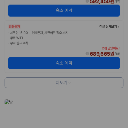
592,450원
/
1박
숙소 예약
환불불가
객실 상세보기
·
체크인 15:00 ~ 언제든지, 체크아웃 정오 까지
·
무료 WiFi
·
무료 셀프 주차
2개 남았어요!
689,665원
/
1박
숙소 예약
더보기