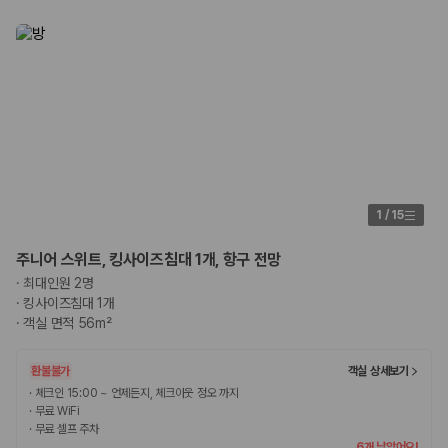
1
/
15
주니어 스위트, 킹사이즈침대 1개, 항구 전망
·
최대인원 2명
·
킹사이즈침대 1개
·
객실 면적 56m²
환불불가
객실 상세보기
·
체크인 15:00 ~ 언제든지, 체크아웃 정오 까지
·
무료 WiFi
·
무료 셀프 주차
6개 남았어요!