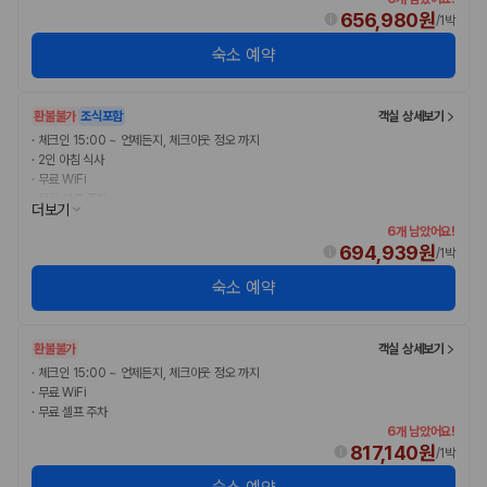
656,980원
/
1박
숙소 예약
환불불가
조식포함
객실 상세보기
·
체크인 15:00 ~ 언제든지, 체크아웃 정오 까지
·
2인 아침 식사
·
무료 WiFi
·
무료 셀프 주차
더보기
6개 남았어요!
694,939원
/
1박
숙소 예약
환불불가
객실 상세보기
·
체크인 15:00 ~ 언제든지, 체크아웃 정오 까지
·
무료 WiFi
·
무료 셀프 주차
6개 남았어요!
817,140원
/
1박