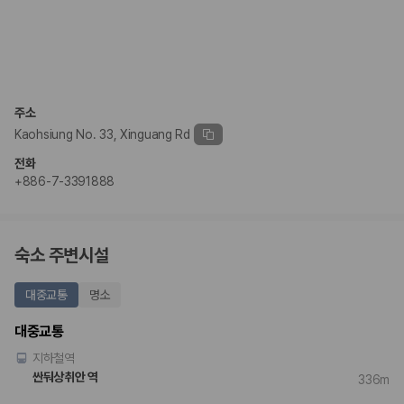
주소
Kaohsiung No. 33, Xinguang Rd
전화
+886-7-3391888
숙소 주변시설
대중교통
명소
대중교통
지하철역
싼둬상취안 역
336m