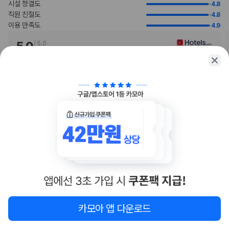
시설 청결도
4.8
다.
직원 친절도
4.8
주차 시 높이 제한이 적용됩니다.
이용 만족도
4.9
고객의 안전을 위해 모든 거래 시 현금 없이 결제 가능 등의 조치를 시행 중
입니다.
5.0
/
5.0
이 숙박 시설에서는 고객의 모든 성적 지향과 성 정체성을 존중합니다(성소
Minhwan
수자(LGBTQ+) 환영).
시설도 깨끗하고 직원분들도 매우 친절합니다. 위치가 좋아요. 공항, 지하
지불 요금
철역에서 가깝고 주요 관광지를 쉽게 방문할 수 있습니다. 수영장이 작
…
체크인 또는 체크아웃 시 숙박 시설에서 다음 요금을 청구할 수 있습니다(요금에
2025.07.31
는 해당 세금이 포함될 수 있음).
보증금: 숙소당 TWD 4000(1박 기준)
더보기
이 숙박 시설에서 제공한 모든 요금 정보가 포함되어 있습니다.
트러스트 리뷰
부가 정보
추가 안내사항
간이/추가 침대 이용 불가
주차 높이 제한 적용
기타 선택사항
카모아 앱 다운로드
뷔페아침 식사 요금: 성인 TWD 1012, 어린이 TWD 506(대략적인 금액)
아직 충분한 리뷰가 쌓이지 않았어요
공항 셔틀 요금: 차량 1대당 TWD 2000(편도, 정원 3명)