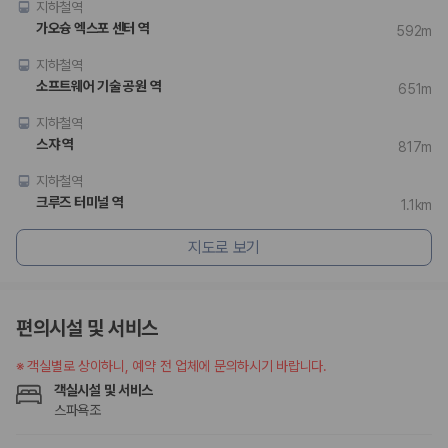
지하철역
가오슝 엑스포 센터 역
592m
지하철역
소프트웨어 기술 공원 역
651m
지하철역
스쟈 역
817m
지하철역
크루즈 터미널 역
1.1km
지도로 보기
편의시설 및 서비스
※
객실별로 상이하니, 예약 전 업체에 문의하시기 바랍니다.
객실시설 및 서비스
스파욕조