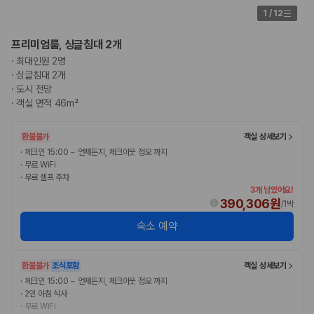
175,206
건
1
/
12
예약 가능 차량
67,123
대
프리미엄룸, 싱글침대 2개
전국 렌트카 지점
1,829
개
·
최대인원 2명
·
싱글침대 2개
제주렌트카 가격비교 자주 묻는 질문
·
도시 전망
·
객실 면적 46m²
Q. 제주렌트카 가격비교는 카모아에서 어떻게 하나요?
A. 대여일, 반납일, 인수 지역을 선택하면 제주도 렌트카 업체별 가격, 차종,
환불불가
객실 상세보기
보험 조건, 예약 가능 차량을 한 번에 비교할 수 있습니다.
·
체크인 15:00 ~ 언제든지, 체크아웃 정오 까지
Q. 제주 렌트카 최저가는 무엇을 기준으로 비교해야 하나요?
·
무료 WiFi
Q. 제주공항 근처 렌트카도 비교할 수 있나요?
·
무료 셀프 주차
Q. 제주 렌트카 가격비교 시 보험도 함께 비교할 수 있나요?
3개 남았어요!
Q. 가족 여행에는 어떤 제주 렌트카를 비교해야 하나요?
390,306원
/
1박
숙소 예약
제주렌트카 가격비교 주요 링크
제주도 렌트카 실시간 최저가 가격비교
환불불가
조식포함
객실 상세보기
제주 렌트카 예약
·
체크인 15:00 ~ 언제든지, 체크아웃 정오 까지
국내 렌트카 가격비교
·
2인 아침 식사
해외 렌트카 가격비교
·
무료 WiFi