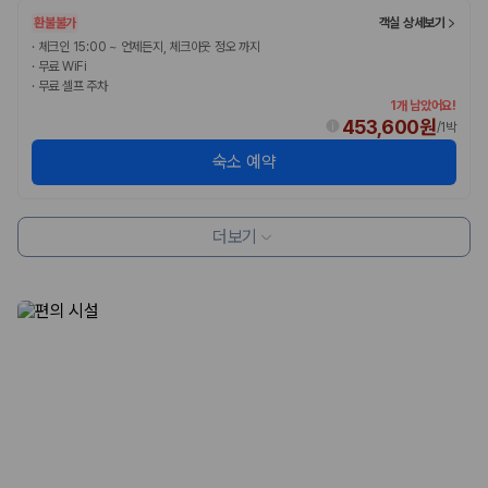
험 조건을 함께 확인해야 합니다.
환불불가
객실 상세보기
·
체크인 15:00 ~ 언제든지, 체크아웃 정오 까지
제주렌트카 보험까지 비교해야 진짜 가격비교입
·
무료 WiFi
니다
·
무료 셀프 주차
1개 남았어요!
453,600원
/
1박
동일한 차량이라도 보험 조건에 따라 실제 부담 금액이 달라질 수 있습니
다. 카모아는 제주 렌트카 가격뿐 아니라 일반자차, 완전자차, 슈퍼자차 조
숙소 예약
건을 함께 확인할 수 있도록 돕습니다.
일반자차:
사고 발생 시 일정 금액의 면책금이 발생할 수 있습니다.
더보기
완전자차:
보상 한도 내에서 면책금 부담이 줄어드는 보험 조건입니
다.
슈퍼자차:
더 높은 보장 조건을 원하는 사용자에게 적합합니다.
2000만 고객이 선택한 렌트카 가격비교 플랫폼
카모아는 제주렌트카부터 국내·해외 렌트카까지 비교할 수 있는 렌트카 가
격비교 플랫폼입니다.
누적 이용 고객수
20,871,562
명
사용자 리뷰