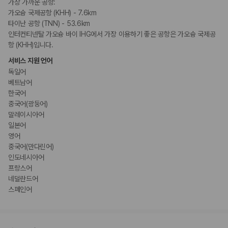
가장 가까운 공항:
가오슝 국제공항 (KHH) - 7.6km
타이난 공항 (TNN) - 53.6km
인터컨티넨탈 가오슝 바이 IHG에서 가장 이용하기 좋은 공항은 가오슝 국제공
항 (KHH)입니다.
서비스 지원 언어
독일어
베트남어
한국어
중국어(광둥어)
말레이시아어
일본어
영어
중국어(만다린어)
인도네시아어
프랑스어
네덜란드어
스페인어