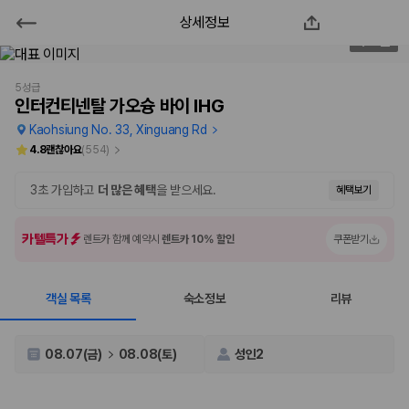
상세정보
인터컨티넨탈 가오슝 바이 IHG
1
/
84
2000만 이용고객이 선택한 제주 렌트카 가격비교 플랫폼
5성급
인터컨티넨탈 가오슝 바이 IHG
Kaohsiung No. 33, Xinguang Rd
4.8
괜찮아요
(
554
)
3초 가입하고
더 많은 혜택
을 받으세요.
혜택보기
카텔특가
렌트카 함께 예약시
렌트카 10% 할인
쿠폰받기
객실 목록
숙소정보
리뷰
제주렌트카 가격비교는 카모아에서 한 번에
제주도 렌트카는 업체마다 차량 가격, 보험 조건, 면책금, 보상 한도, 인수
08.07(금)
08.08(토)
성인2
장소, 취소 규정이 다릅니다. 카모아는 여러 제주 렌트카 업체의 조건을 한
화면에서 비교해 사용자가 자신의 일정과 예산에 맞는 차량을 선택할 수 있
도록 돕습니다.