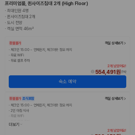
프리미엄룸, 퀸사이즈침대 2개 (High Floor)
·
최대인원 4명
·
퀸사이즈침대 2개
·
도시 전망
·
객실 면적 46m²
환불불가
객실 상세보기
·
체크인 15:00 ~ 언제든지, 체크아웃 정오 까지
·
무료 WiFi
·
무료 셀프 주차
2개 남았어요!
554,491원
/
1박
숙소 예약
환불불가
조식포함
객실 상세보기
·
체크인 15:00 ~ 언제든지, 체크아웃 정오 까지
·
2인 아침 식사
·
무료 WiFi
·
무료 셀프 주차
더보기
2개 남았어요!