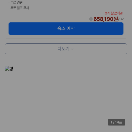
·
무료 WiFi
·
무료 셀프 주차
2개 남았어요!
658,190원
/
1박
숙소 예약
더보기
1
/
14