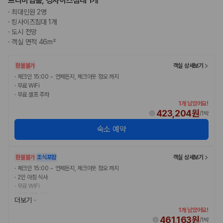
프리미엄룸, 킹사이즈침대 1개
·
최대인원 2명
·
킹사이즈침대 1개
·
도시 전망
·
객실 면적 46m²
환불불가
객실 상세보기
·
체크인 15:00 ~ 언제든지, 체크아웃 정오 까지
·
무료 WiFi
·
무료 셀프 주차
1개 남았어요!
423,204원
/
1박
숙소 예약
환불불가
조식포함
객실 상세보기
·
체크인 15:00 ~ 언제든지, 체크아웃 정오 까지
·
2인 아침 식사
·
무료 WiFi
·
무료 셀프 주차
더보기
1개 남았어요!
461,163원
/
1박