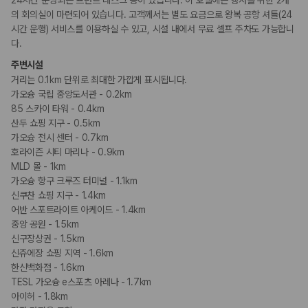
24시간 운영되는 프런트 데스크 등이 있습니다. 이 호텔에는 행사를 위한 2개
금연 숙박 시설
의 회의실이 마련되어 있습니다. 고객께서는 별도 요금으로 왕복 공항 셔틀(24
시간 운행) 서비스를 이용하실 수 있고, 시설 내에서 무료 셀프 주차도 가능합니
기타
다.
프러포즈/로맨스 패키지 이용 가능
주변시설
커플/프라이빗 다이닝
거리는 0.1km 단위로 최대한 가깝게 표시됩니다.
가오슝 국립 중앙도서관 - 0.2km
85 스카이 타워 - 0.4km
산두 쇼핑 지구 - 0.5km
가오슝 전시 센터 - 0.7km
호라이즌 시티 마리나 - 0.9km
MLD 몰 - 1km
가오슝 항구 크루즈 터미널 - 1.1km
신쿠찬 쇼핑 지구 - 1.4km
어반 스포트라이트 아케이드 - 1.4km
중앙 공원 - 1.5km
신구장상권 - 1.5km
신쥬에장 쇼핑 지역 - 1.6km
한신백화점 - 1.6km
TESL 가오슝 e스포츠 아레나 - 1.7km
아이허 - 1.8km