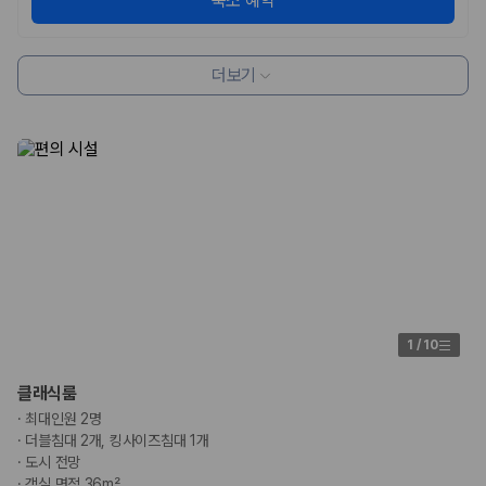
숙소 예약
더보기
1
/
10
클래식룸
·
최대인원 2명
·
더블침대 2개, 킹사이즈침대 1개
·
도시 전망
·
객실 면적 36m²