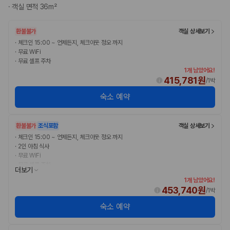
·
객실 면적 36m²
환불불가
객실 상세보기
·
체크인 15:00 ~ 언제든지, 체크아웃 정오 까지
·
무료 WiFi
·
무료 셀프 주차
1개 남았어요!
415,781원
/
1박
숙소 예약
환불불가
조식포함
객실 상세보기
·
체크인 15:00 ~ 언제든지, 체크아웃 정오 까지
·
2인 아침 식사
·
무료 WiFi
·
무료 셀프 주차
더보기
1개 남았어요!
453,740원
/
1박
숙소 예약