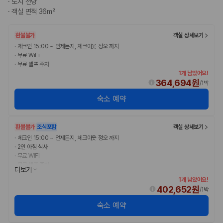
·
도시 전망
완전자차와 슈퍼자차는 업체별 보장 범위가 다를 수 있습니다. 카모아에서
·
객실 면적 36m²
는 제주 렌트카 가격과 함께 보험 조건을 비교해 여행 스타일에 맞는 보장
수준을 선택할 수 있습니다.
환불불가
객실 상세보기
3. 제주공항 접근성과 셔틀 조건을 함께 확인하세요
·
체크인 15:00 ~ 언제든지, 체크아웃 정오 까지
·
무료 WiFi
제주 렌트카는 차량 인수 위치와 셔틀 편의성에 따라 실제 이용 만족도가
·
무료 셀프 주차
달라집니다. 공항에서 렌트카 사무실까지의 이동 조건을 가격과 함께 비교
1개 남았어요!
하는 것이 좋습니다.
364,694원
/
1박
숙소 예약
제주도 렌트카 차종별 가격비교
경차·소형차
환불불가
조식포함
객실 상세보기
혼자 또는 2인 여행에 적합하며 제주 렌트카 최저가를 찾는 사용자
·
체크인 15:00 ~ 언제든지, 체크아웃 정오 까지
가 가장 먼저 비교하는 차종입니다.
·
2인 아침 식사
준중형·중형차
·
무료 WiFi
커플·친구 여행에서 많이 선택되며 가격과 승차감의 균형이 좋은 차
·
무료 셀프 주차
더보기
종입니다.
1개 남았어요!
SUV
402,652원
/
1박
가족 여행, 짐이 많은 여행, 장거리 이동에 적합하며 보험 조건과 차
량 연식을 함께 비교하는 것이 좋습니다.
숙소 예약
승합차·대형차
단체 여행이나 4인 이상 가족 여행에 적합하며 인원수, 짐 공간, 보