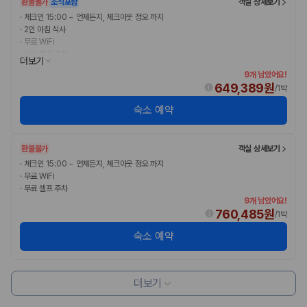
환불불가
조식포함
객실 상세보기
·
체크인 15:00 ~ 언제든지, 체크아웃 정오 까지
·
2인 아침 식사
·
무료 WiFi
·
무료 셀프 주차
더보기
9개 남았어요!
649,389원
/
1박
숙소 예약
환불불가
객실 상세보기
·
체크인 15:00 ~ 언제든지, 체크아웃 정오 까지
·
무료 WiFi
·
무료 셀프 주차
9개 남았어요!
760,485원
/
1박
숙소 예약
더보기