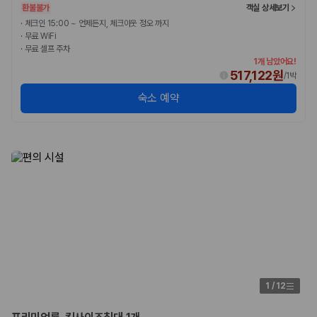
환불불가
객실 상세보기
·
체크인 15:00 ~ 언제든지, 체크아웃 정오 까지
·
무료 WiFi
·
무료 셀프 주차
1개 남았어요!
517,122원
/
1박
숙소 예약
1
/
12