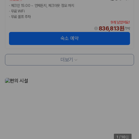
·
체크인 15:00 ~ 언제든지, 체크아웃 정오 까지
·
무료 WiFi
·
무료 셀프 주차
9개 남았어요!
836,813원
/
1박
숙소 예약
더보기
1
/
10