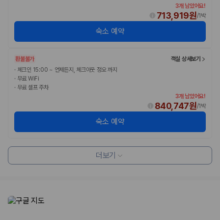
3개 남았어요!
713,919원
/
1박
숙소 예약
환불불가
객실 상세보기
·
체크인 15:00 ~ 언제든지, 체크아웃 정오 까지
·
무료 WiFi
·
무료 셀프 주차
3개 남았어요!
840,747원
/
1박
숙소 예약
더보기