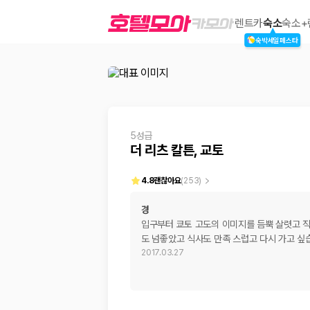
더 리츠 칼튼, 교토
렌트카
숙소
숙소+
숙박세일페스타
2000만 이용고객이 선택한 제주 렌트카 가격비교 플랫폼
5성급
더 리츠 칼튼, 교토
4.8
괜찮아요
(
253
)
경
입구부터 쿄토 고도의 이미지를 듬뿍 살렷고 
제주렌트카 가격비교는 카모아에서 한 번에
도 넘좋았고 식사도 만족 스럽고 다시 가고 싶
2017.03.27
제주도 렌트카는 업체마다 차량 가격, 보험 조건, 면책금, 보상 한도, 인수
록 돕습니다.
업체별 가격비교:
제주 렌트카 업체별 실시간 예약 가능 차량과 요금