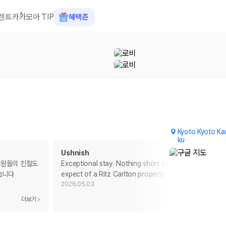
렌트카
카모아 TIP
혜택존
Kyoto Kyoto Ka
ku
Ushnish
직원들의 친절도
Exceptional stay. Nothing short of the standards I
습니다
expect of a Ritz Carlton property in Japan.
2026.05.03
 장소, 취소 규정이 다릅니다. 카모아는 여러 제주 렌트카 업체의 조건을 한
더보기
더보기
을 비교합니다.