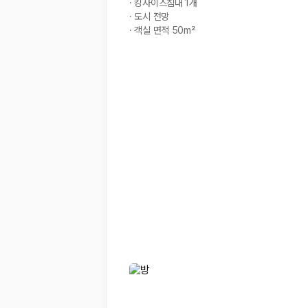
해외 렌트카 가격비교
·
킹사이즈침대 1개
카모아 사이트맵
·
도시 전망
·
객실 면적 50m²