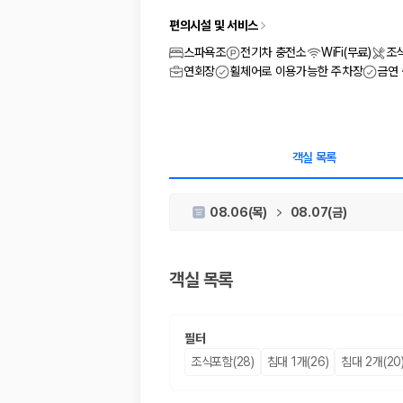
차종별 최저가 비교:
경차, 소형, 준중형, 중형, SUV, 승합차 등 
보험 조건 비교:
일반자차, 완전자차, 슈퍼자차의 면책금과 보상 한
편의시설 및 서비스
제주공항 인수 조건 비교:
셔틀 이동, 인수 위치, 반납 편의성을 함께
스파욕조
전기차 충전소
WiFi(무료)
조
실시간 예약:
비교 후 원하는 차량을 바로 예약할 수 있습니다.
연회장
휠체어로 이용가능한 주차장
금연
제주렌트카 실시간 가격비교 바로가기
제주 렌트카를 찾을 때 꼭 비교해야 하는 기준
객실 목록
1. 단순 최저가가 아니라 실제 결제 조건을 비교하세요
제주렌트카 최저가는 차량 기본요금만으로 판단하기 어렵습니다. 보험 포함 여
08.06(목)
08.07(금)
2. 보험 조건은 가격만큼 중요합니다
완전자차와 슈퍼자차는 업체별 보장 범위가 다를 수 있습니다. 카모아에서는
객실 목록
3. 제주공항 접근성과 셔틀 조건을 함께 확인하세요
필터
제주 렌트카는 차량 인수 위치와 셔틀 편의성에 따라 실제 이용 만족도가 
조식포함(28)
침대 1개(26)
침대 2개(20
제주도 렌트카 차종별 가격비교