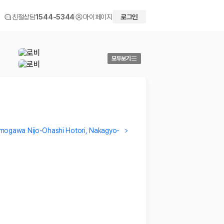
친절상담
1544-5344
마이페이지
로그인
모두보기
mogawa Nijo-Ohashi Hotori, Nakagyo-
Diane
Maria
Though this 5 star hotel is pricy. It was worth it.!
…
Rooms a
2026.04.18
wonder
2026.01
 화면에서 비교해 사용자가 자신의 일정과 예산에 맞는 차량을 선택할 수 있도
더보기