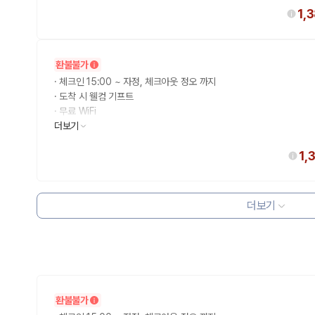
1,
환불불가
·
체크인 15:00 ~ 자정, 체크아웃 정오 까지
·
도착 시 웰컴 기프트
·
무료 WiFi
·
더보기
풀코스 아침 식사
1,
더보기
환불불가