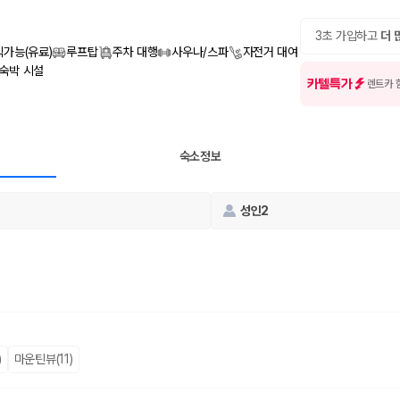
여행 인원에 맞는 차종별 가격을 비교합니다.
도를 비교합니다.
 확인합니다.
3초 가입하고
더 
식가능(유료)
루프탑
주차 대행
사우나/스파
자전거 대여
 숙박 시설
카텔특가
렌트카 
숙소정보
부, 면책금, 보상 한도, 옵션 비용, 취소 수수료를 함께 확인해야 실제로
성인2
 제주 렌트카 가격과 함께 보험 조건을 비교해 여행 스타일에 맞는 보장 수
달라집니다. 공항에서 렌트카 사무실까지의 이동 조건을 가격과 함께 비교하
)
마운틴뷰(11)