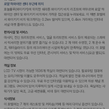
기념품 가게
175,206
건
로얄 하와이안 센터 부근에 위치
테라스
예약 가능 차량
엘리베이터
호놀룰루(와이키키)에 위치한 쉐라톤 와이키키 비치 리조트에 머무르며 로얄 하
67,123
대
정수기
와이안 센터 및 와이키키 비치에서 가까운 접근성을 누려보세요. 이 해변 호텔에
전국 렌트카 지점
루프탑
서 와이키키 비치 워크까지는 0.2km 떨어져 있으며, 0.4km 거리에는 인터네
PC코너
1,829
개
시설 내 미술관
셔널 마켓 플레이스도 있습니다.
정원
제주렌트카 가격비교 자주 묻는 질문
편의시설 및 서비스
마사지, 전신 트리트먼트 서비스, 얼굴 트리트먼트 서비스 등이 제공되는 스파에
리셉션 서비스
Q. 제주렌트카 가격비교는 카모아에서 어떻게 하나요?
서 럭셔리한 분위기를 맘껏 즐기실 수 있습니다. 2 개 야외 수영장, 2 개 온수 욕
주차 대행
A. 대여일, 반납일, 인수 지역을 선택하면 제주도 렌트카 업체별 가격, 차종,
조, 워터슬라이드 등의 레크리에이션 시설에 확실히 만족하실 것입니다. 이 호텔
드라이클리닝/세탁서비스
보험 조건, 예약 가능 차량을 한 번에 비교할 수 있습니다.
콘시어지 서비스
에는 이 밖에도 무료 무선 인터넷, 콘시어지 서비스 및 탁아 서비스(요금 별도)도
Q. 제주 렌트카 최저가는 무엇을 기준으로 비교해야 하나요?
짐 보관 서비스
마련되어 있습니다.
간편 체크인/체크아웃
Q. 제주공항 근처 렌트카도 비교할 수 있나요?
포터/벨보이
Q. 제주 렌트카 가격비교 시 보험도 함께 비교할 수 있나요?
객실 정보
다국어 구사 가능 직원
Q. 가족 여행에는 어떤 제주 렌트카를 비교해야 하나요?
LCD TV 시청이 가능한 1636개 객실이 마련되어 있습니다. 필로우탑 침대에
는 오리/거위털 이불도 갖추어져 있습니다. 객실에 딸린 전용 라나이에서 전망
제주렌트카 가격비교 주요 링크
웰빙 및 피트니스
을 감상하실 수 있습니다. 무료 무선 인터넷을 이용하실 수 있으며 위성 채널 프
피트니스/헬스시설
로그램도 구비되어 있어 지루하지 않게 시간을 보내실 수 있습니다. 욕실에는 샤
사우나/스파
제주도 렌트카 실시간 최저가 가격비교
워기가 달린 욕조, 고급 세면용품, 비데 등이 마련되어 있습니다.
제주 렌트카 예약
식사정보
국내 렌트카 가격비교
액티비티
이 호텔에는 7 개의 레스토랑 및 커피숍/카페 등 여러 다이닝 옵션이 있습니다.
해외 렌트카 가격비교
골프시설