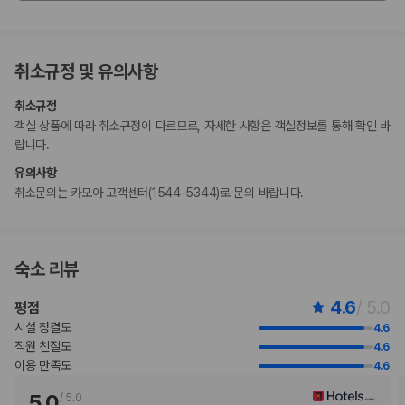
이 숙박 시설은 안전을 위해 소화기, 연기 감지기 등을 갖추고 있습니다.
이 숙박 시설에는 어린이에게 적합하지 않을 수 있는 발코니, 파티오, 테라
스와 같은 야외 공간이 있습니다. 이 부분이 염려되시면 도착 전에 숙박 시
취소규정 및 유의사항
설에 연락하여 적합한 객실을 이용할 수 있는지 확인하시기 바랍니다.
이 숙박 시설은 위생을 위한 노력(메리어트)의 청소 및 소독 지침을 준수합
취소규정
니다.
객실 상품에 따라 취소규정이 다르므로, 자세한 사항은 객실정보를 통해 확인 바
고객 정책과 문화적 기준이나 규범은 국가 및 숙박 시설에 따라 다를 수 있
랍니다.
습니다. 명시된 정책은 숙박 시설에서 제공했습니다.
수영장 이용 시간은 08:00 ~ 20:00입니다.
유의사항
스파 트리트먼트의 경우 사전 예약이 필요합니다. 예약 확인 메일에 나와
취소문의는 카모아 고객센터(1544-5344)로 문의 바랍니다.
있는 연락처 정보로 도착 전에 호텔에 연락하여 예약하실 수 있습니다.
이용 상황에 따라 객실 연결이 가능하며, 예약 확인 메일에 나와 있는 번호
로 숙박 시설에 직접 연락하여 요청하실 수 있습니다.
이 숙박 시설은 자동차 없이도 이용 가능합니다.
숙소 리뷰
주차 시 높이 제한이 적용됩니다.
이 숙박 시설에서는 고객의 모든 성적 지향과 성 정체성을 존중합니다(성소
4.6
/ 5.0
평점
수자(LGBTQ+) 환영).
시설 청결도
4.6
지불 요금
직원 친절도
4.6
체크인 또는 체크아웃 시 숙박 시설에서 다음 요금을 청구할 수 있습니다(요금에
이용 만족도
4.6
는 해당 세금이 포함될 수 있음).
5.0
/
5.0
리조트 이용료: 1박 기준, 숙소당 USD 61.34