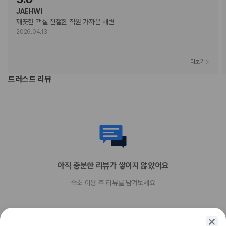
리조트 이용료에 포함된 항목:
JAEHWI
기타 포함 사항
깨끗한 객실 친절한 직원 가까운 해변
콘시어지 서비스
2026.04.13
피트니스/요가 강습
스포츠 시설 또는 장비
이 숙박 시설에서 제공한 모든 요금 정보가 포함되어 있습니다.
더보기
트러스트 리뷰
부가 정보
추가 안내사항
주차 높이 제한 적용
기타 선택사항
풀 브렉퍼스트 아침 식사 요금: 1인당 USD 35.00(대략적인 금액)
셀프 주차 요금(지붕 있음): 1일 기준
USD 55(자유롭게 출입 가능)
아직 충분한 리뷰가 쌓이지 않았어요
주차 대행 요금: 1일 기준, USD 65(자유롭게 출입 가능)
숙소 이용 후 리뷰를 남겨보세요
추가 요금 지불 시 늦은 체크아웃 가능(객실 이용 상황에 따라 다름)
간이 침대 이용 요금: 1박 기준, USD 120.0
위 목록에 명시되지 않은 다른 항목이 있을 수 있습니다. 요금 및 보증금은 세전
금액일 수 있으며 변경될 수 있습니다.