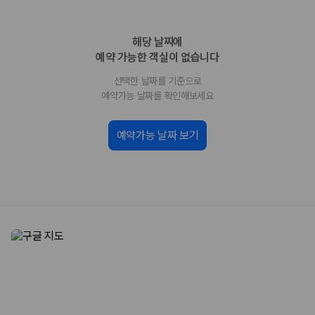
업체별 가격비교:
제주 렌트카 업체별 실시간 예약 가능 차량과 요금
을 비교합니다.
해당 날짜에
차종별 최저가 비교:
경차, 소형, 준중형, 중형, SUV, 승합차 등 여행
인원에 맞는 차종별 가격을 비교합니다.
예약 가능한 객실이 없습니다
보험 조건 비교:
일반자차, 완전자차, 슈퍼자차의 면책금과 보상 한
선택한 날짜를 기준으로
도를 비교합니다.
제주공항 인수 조건 비교:
셔틀 이동, 인수 위치, 반납 편의성을 함께
예약가능 날짜를 확인해보세요
확인합니다.
실시간 예약:
비교 후 원하는 차량을 바로 예약할 수 있습니다.
예약가능 날짜 보기
제주렌트카 실시간 가격비교 바로가기
제주 렌트카를 찾을 때 꼭 비교해야 하는 기준
1. 단순 최저가가 아니라 실제 결제 조건을 비교하세요
제주렌트카 최저가는 차량 기본요금만으로 판단하기 어렵습니다. 보험 포
함 여부, 면책금, 보상 한도, 옵션 비용, 취소 수수료를 함께 확인해야 실제
로 저렴한 차량을 고를 수 있습니다.
2. 보험 조건은 가격만큼 중요합니다