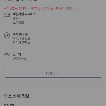
험 조건을 함께 확인해야 합니다.
※
객실별로 상이하니, 예약 전 업체에 문의하시기 바랍니다.
제주렌트카 보험까지 비교해야 진짜 가격비교입
객실시설 및 서비스
니다
테라스
스파욕조
동일한 차량이라도 보험 조건에 따라 실제 부담 금액이 달라질 수 있습니
주차 및 교통
다. 카모아는 제주 렌트카 가격뿐 아니라 일반자차, 완전자차, 슈퍼자차 조
주차시설 보유
건을 함께 확인할 수 있도록 돕습니다.
전기차 충전소
일반자차:
사고 발생 시 일정 금액의 면책금이 발생할 수 있습니다.
완전자차:
보상 한도 내에서 면책금 부담이 줄어드는 보험 조건입니
인터넷
다.
WiFi(무료)
슈퍼자차:
더 높은 보장 조건을 원하는 사용자에게 적합합니다.
2000만 고객이 선택한 렌트카 가격비교 플랫폼
식사 및 음료
더보기
조식 제공
레스토랑
카모아는 제주렌트카부터 국내·해외 렌트카까지 비교할 수 있는 렌트카 가
커피숍/카페
격비교 플랫폼입니다.
조식가능(유료)
채식메뉴 옵션 이용 가능
누적 이용 고객수
숙소 상세 정보
20,871,562
명
편의시설
사용자 리뷰
위치정보