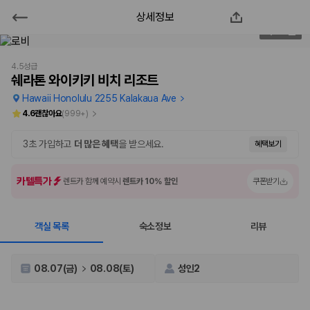
상세정보
쉐라톤 와이키키 비치 리조트
2
/
210
2000만 이용고객이 선택한 제주 렌트카 가격비교 플랫폼
4.5성급
쉐라톤 와이키키 비치 리조트
Hawaii Honolulu 2255 Kalakaua Ave
4.6
괜찮아요
(
999+
)
3초 가입하고
더 많은 혜택
을 받으세요.
혜택보기
카텔특가
렌트카 함께 예약시
렌트카 10% 할인
쿠폰받기
객실 목록
숙소정보
리뷰
제주렌트카 가격비교는 카모아에서 한 번에
제주도 렌트카는 업체마다 차량 가격, 보험 조건, 면책금, 보상 한도, 인수
08.07(금)
08.08(토)
성인2
장소, 취소 규정이 다릅니다. 카모아는 여러 제주 렌트카 업체의 조건을 한
화면에서 비교해 사용자가 자신의 일정과 예산에 맞는 차량을 선택할 수 있
도록 돕습니다.