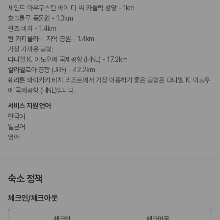
세인트 아우구스틴 바이 더 씨 카톨릭 성당 - 1km
호놀룰루 동물원 - 1.3km
기타
퀸즈 비치 - 1.4km
프러포즈/로맨스 패키지 이용 가능
퀸 카피올라니 지역 공원 - 1.4km
가장 가까운 공항:
다니엘 K. 이노우에 국제공항 (HNL) - 17.2km
칼라엘로아 공항 (JRF) - 42.2km
쉐라톤 와이키키 비치 리조트에서 가장 이용하기 좋은 공항은 다니엘 K. 이노우
에 국제공항 (HNL)입니다.
서비스 지원 언어
한국어
일본어
영어
숙소 정책
체크인
/
체크아웃
체크인
체크아웃