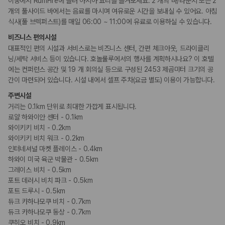
이중에서 RumFire에 들러 아시아 요리를 즐겨보세요. 2 개의 바/라운지 또는 2
윈드서핑
카모아 사이트맵
수영장
개의 풀사이드 바에서는 음료를 마시며 여유로운 시간을 보내실 수 있어요. 아침
워터파크
식사(풀 브렉퍼스트)를 매일 06:00 ~ 11:00에 유료로 이용하실 수 있습니다.
서핑
스노쿨링
비즈니스 편의시설
낚시
대표적인 편의 시설과 서비스로는 비즈니스 센터, 간편 체크아웃, 드라이클리
닝/세탁 서비스 등이 있습니다. 호놀룰루에서의 행사를 계획하시나요? 이 호텔
키즈
에는 컨퍼런스 공간 및 19 개 회의실 등으로 구성된 2453 제곱미터 크기의 공
어린이 수영장
간이 마련되어 있습니다. 시설 내에서 셀프 주차(요금 별도) 이용이 가능합니다.
돌봄 서비스
주변시설
거리는 0.1km 단위로 최대한 가깝게 표시됩니다.
비즈니스
로얄 하와이안 센터 - 0.1km
비즈니스 센터
회의공간
와이키키 비치 - 0.2km
연회장
와이키키 비치 워크 - 0.2km
인터네셔널 마켓 플레이스 - 0.4km
하와이 미국 육군 박물관 - 0.5km
장애인 편의시설
휠체어로 이용가능한 주차장
그레이스 비치 - 0.5km
휠체어 이용 가능 화장실
포트 데러시 비치 파크 - 0.5km
휠체어로 이용 가능
포트 드루시 - 0.5km
듀크 카하나모쿠 비치 - 0.7km
흡연 시설
듀크 카하나모쿠 동상 - 0.7km
금연 숙박 시설
쿠히오 비치 - 0.9km