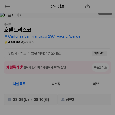
상세정보
호텔 드리스코
1
/
62
2000만 이용고객이 선택한 제주 렌트카 가격비교 플랫폼
5성급
호텔 드리스코
California San Francisco 2901 Pacific Avenue
4.9
괜찮아요
(
469
)
3초 가입하고
더 많은 혜택
을 받으세요.
혜택보기
카텔특가
렌트카 함께 예약시
렌트카 10% 할인
쿠폰받기
객실 목록
숙소정보
리뷰
제주렌트카 가격비교는 카모아에서 한 번에
제주도 렌트카는 업체마다 차량 가격, 보험 조건, 면책금, 보상 한도, 인수
08.09(일)
08.10(월)
성인2
장소, 취소 규정이 다릅니다. 카모아는 여러 제주 렌트카 업체의 조건을 한
화면에서 비교해 사용자가 자신의 일정과 예산에 맞는 차량을 선택할 수 있
도록 돕습니다.