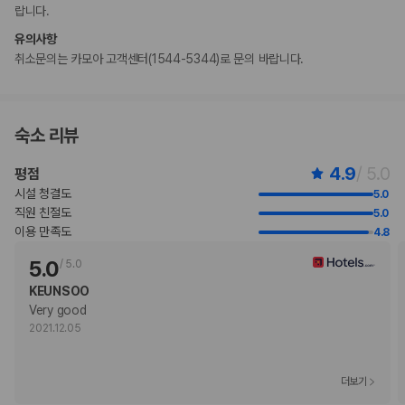
랍니다.
현장 결제 유형 및 수단
유의사항
Visa
취소문의는 카모아 고객센터(1544-5344)로 문의 바랍니다.
Diners Club
직불카드 결제 불가
현금 결제 불가
Discover
숙소 리뷰
American Express
JCB International
4.9
/ 5.0
평점
Mastercard
시설 청결도
5.0
반려동물
직원 친절도
5.0
장애인 안내 동물 동반 가능
이용 만족도
4.8
장애인 안내 동물은 요금 및 제한 사항이 면제됩니다.
반려동물 동반 불가
5.0
/
5.0
KEUNSOO
Very good
2021.12.05
더보기