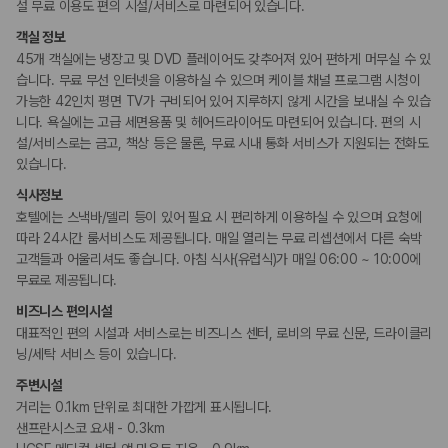
카모아 사이트맵
설 무료 이용도 편의 시설/서비스로 마련되어 있습니다.
장애인 편의시설
휠체어로 이용 가능
객실 정보
45개 객실에는 냉장고 및 DVD 플레이어도 갖추어져 있어 편하게 머무실 수 있
습니다. 무료 무선 인터넷을 이용하실 수 있으며 케이블 채널 프로그램 시청이
흡연 시설
가능한 42인치 평면 TV가 구비되어 있어 지루하지 않게 시간을 보내실 수 있습
금연 숙박 시설
니다. 욕실에는 고급 세면용품 및 헤어드라이어도 마련되어 있습니다. 편의 시
설/서비스로는 금고, 책상 등은 물론, 무료 시내 통화 서비스가 지원되는 전화도
있습니다.
식사정보
호텔에는 스낵바/델리 등이 있어 필요 시 편리하게 이용하실 수 있으며 요청에
따라 24시간 룸서비스도 제공됩니다. 매일 열리는 무료 리셉션에서 다른 숙박
고객들과 어울리셔도 좋습니다. 아침 식사(유럽식)가 매일 06:00 ~ 10:00에
무료로 제공됩니다.
비즈니스 편의시설
대표적인 편의 시설과 서비스로는 비즈니스 센터, 로비의 무료 신문, 드라이클리
닝/세탁 서비스 등이 있습니다.
주변시설
거리는 0.1km 단위로 최대한 가깝게 표시됩니다.
샌프란시스코 요새 - 0.3km