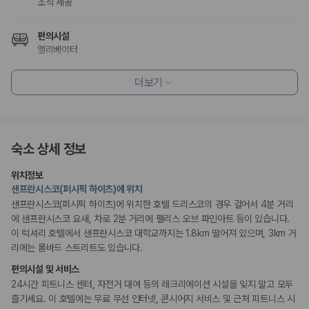
조식 제공
175,206
건
예약 가능 차량
67,123
대
편의시설
전국 렌트카 지점
엘리베이터
1,829
개
더보기
리셉션 서비스
제주렌트카 가격비교 자주 묻는 질문
드라이클리닝/세탁서비스
콘시어지 서비스
Q. 제주렌트카 가격비교는 카모아에서 어떻게 하나요?
짐 보관 서비스
A. 대여일, 반납일, 인수 지역을 선택하면 제주도 렌트카 업체별 가격, 차종,
보험 조건, 예약 가능 차량을 한 번에 비교할 수 있습니다.
숙소 상세 정보
웰빙 및 피트니스
Q. 제주 렌트카 최저가는 무엇을 기준으로 비교해야 하나요?
피트니스/헬스시설
Q. 제주공항 근처 렌트카도 비교할 수 있나요?
위치정보
Q. 제주 렌트카 가격비교 시 보험도 함께 비교할 수 있나요?
샌프란시스코(퍼시픽 하이츠)에 위치
Q. 가족 여행에는 어떤 제주 렌트카를 비교해야 하나요?
액티비티
샌프란시스코(퍼시픽 하이츠)에 위치한 호텔 드리스코의 경우 걸어서 4분 거리
자전거 대여
에 샌프란시스코 요새, 차로 2분 거리에 팰리스 오브 파인아트 등이 있습니다.
제주렌트카 가격비교 주요 링크
수영장
이 럭셔리 호텔에서 샌프란시스코 대학교까지는 1.8km 떨어져 있으며, 3km 거
리에는 롬바드 스트리트도 있습니다.
제주도 렌트카 실시간 최저가 가격비교
비즈니스
편의시설 및 서비스
제주 렌트카 예약
연회장
24시간 피트니스 센터, 자전거 대여 등의 레크리에이션 시설을 잊지 말고 모두
비즈니스 센터
국내 렌트카 가격비교
해외 렌트카 가격비교
즐기세요. 이 호텔에는 무료 무선 인터넷, 콘시어지 서비스 및 근처 피트니스 시