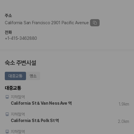
완전자차와 슈퍼자차는 업체별 보장 범위가 다를 수 있습니다. 카모아에서
는 제주 렌트카 가격과 함께 보험 조건을 비교해 여행 스타일에 맞는 보장
수준을 선택할 수 있습니다.
주소
California San Francisco 2901 Pacific Avenue
3. 제주공항 접근성과 셔틀 조건을 함께 확인하세요
전화
제주 렌트카는 차량 인수 위치와 셔틀 편의성에 따라 실제 이용 만족도가
+1-415-3462880
달라집니다. 공항에서 렌트카 사무실까지의 이동 조건을 가격과 함께 비교
하는 것이 좋습니다.
제주도 렌트카 차종별 가격비교
숙소 주변시설
경차·소형차
대중교통
명소
혼자 또는 2인 여행에 적합하며 제주 렌트카 최저가를 찾는 사용자
가 가장 먼저 비교하는 차종입니다.
대중교통
준중형·중형차
지하철역
커플·친구 여행에서 많이 선택되며 가격과 승차감의 균형이 좋은 차
종입니다.
California St & Van Ness Ave 역
1.9km
SUV
지하철역
가족 여행, 짐이 많은 여행, 장거리 이동에 적합하며 보험 조건과 차
량 연식을 함께 비교하는 것이 좋습니다.
California St & Polk St 역
2.0km
승합차·대형차
단체 여행이나 4인 이상 가족 여행에 적합하며 인원수, 짐 공간, 보
지하철역