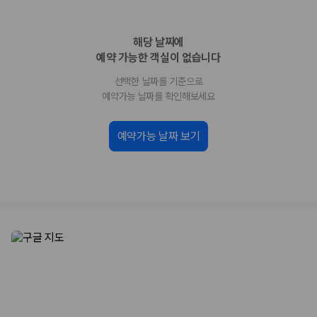
업체별 가격비교:
제주 렌트카 업체별 실시간 예약 가능 차량과 요금
을 비교합니다.
해당 날짜에
차종별 최저가 비교:
경차, 소형, 준중형, 중형, SUV, 승합차 등 여행
인원에 맞는 차종별 가격을 비교합니다.
예약 가능한 객실이 없습니다
보험 조건 비교:
일반자차, 완전자차, 슈퍼자차의 면책금과 보상 한
선택한 날짜를 기준으로
도를 비교합니다.
제주공항 인수 조건 비교:
셔틀 이동, 인수 위치, 반납 편의성을 함께
예약가능 날짜를 확인해보세요
확인합니다.
실시간 예약:
비교 후 원하는 차량을 바로 예약할 수 있습니다.
예약가능 날짜 보기
제주렌트카 실시간 가격비교 바로가기
제주 렌트카를 찾을 때 꼭 비교해야 하는 기준
1. 단순 최저가가 아니라 실제 결제 조건을 비교하세요
제주렌트카 최저가는 차량 기본요금만으로 판단하기 어렵습니다. 보험 포
함 여부, 면책금, 보상 한도, 옵션 비용, 취소 수수료를 함께 확인해야 실제
로 저렴한 차량을 고를 수 있습니다.
2. 보험 조건은 가격만큼 중요합니다