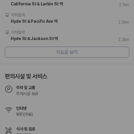
험 조건을 함께 확인해야 합니다.
California St & Larkin St 역
2.1km
제주렌트카 보험까지 비교해야 진짜 가격비교입
지하철역
Hyde St & Pacific Ave 역
2.2km
니다
지하철역
동일한 차량이라도 보험 조건에 따라 실제 부담 금액이 달라질 수 있습니
Hyde St & Jackson St 역
2.2km
다. 카모아는 제주 렌트카 가격뿐 아니라 일반자차, 완전자차, 슈퍼자차 조
건을 함께 확인할 수 있도록 돕습니다.
지도로 보기
일반자차:
사고 발생 시 일정 금액의 면책금이 발생할 수 있습니다.
완전자차:
보상 한도 내에서 면책금 부담이 줄어드는 보험 조건입니
다.
편의시설 및 서비스
슈퍼자차:
더 높은 보장 조건을 원하는 사용자에게 적합합니다.
주차 및 교통
2000만 고객이 선택한 렌트카 가격비교 플랫폼
주차시설 보유
카모아는 제주렌트카부터 국내·해외 렌트카까지 비교할 수 있는 렌트카 가
인터넷
격비교 플랫폼입니다.
WiFi(무료)
누적 이용 고객수
20,871,562
명
식사 및 음료
사용자 리뷰