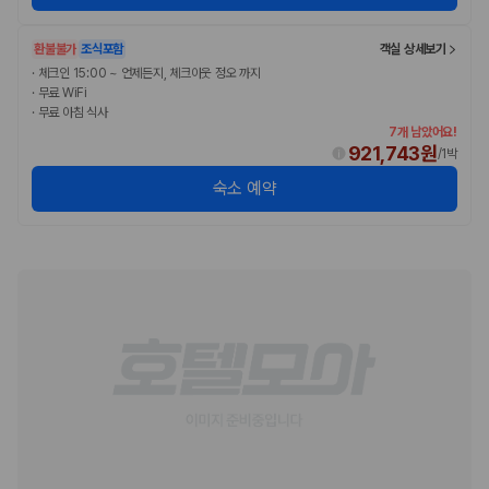
환불불가
조식포함
객실 상세보기
·
체크인 15:00 ~ 언제든지, 체크아웃 정오 까지
·
무료 WiFi
·
무료 아침 식사
7개 남았어요!
921,743원
/
1박
숙소 예약