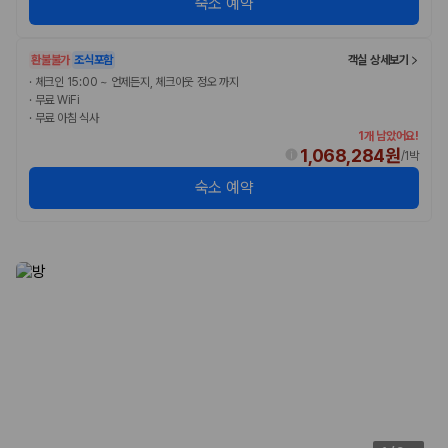
숙소 예약
환불불가
조식포함
객실 상세보기
·
체크인 15:00 ~ 언제든지, 체크아웃 정오 까지
·
무료 WiFi
·
무료 아침 식사
1개 남았어요!
1,068,284원
/
1박
숙소 예약