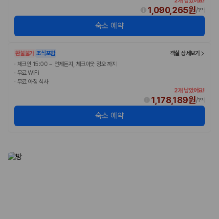
2개 남았어요!
1,090,265원
/
1박
숙소 예약
환불불가
조식포함
객실 상세보기
·
체크인 15:00 ~ 언제든지, 체크아웃 정오 까지
·
무료 WiFi
·
무료 아침 식사
2개 남았어요!
1,178,189원
/
1박
숙소 예약