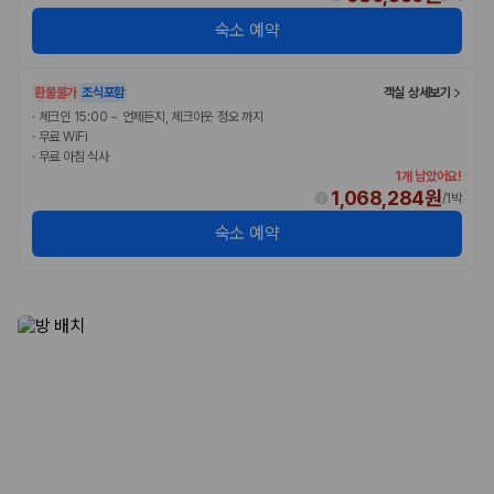
숙소 예약
환불불가
조식포함
객실 상세보기
·
체크인 15:00 ~ 언제든지, 체크아웃 정오 까지
·
무료 WiFi
·
무료 아침 식사
1개 남았어요!
1,068,284원
/
1박
숙소 예약