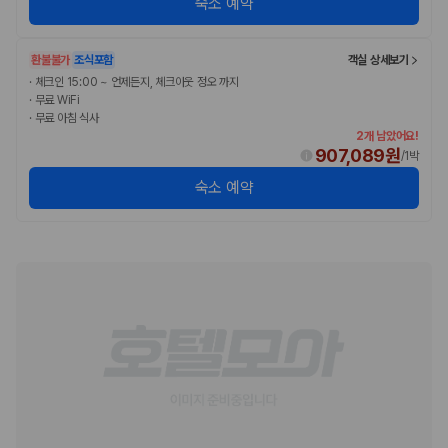
숙소 예약
환불불가
조식포함
객실 상세보기
·
체크인 15:00 ~ 언제든지, 체크아웃 정오 까지
·
무료 WiFi
·
무료 아침 식사
2개 남았어요!
907,089원
/
1박
숙소 예약