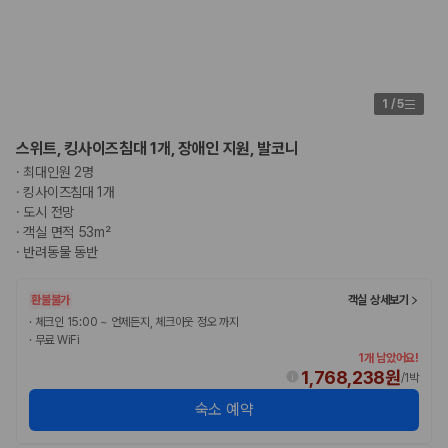
1
/
5
스위트, 킹사이즈침대 1개, 장애인 지원, 발코니
·
최대인원 2명
·
킹사이즈침대 1개
·
도시 전망
·
객실 면적 53m²
·
반려동물 동반
환불불가
객실 상세보기
·
체크인 15:00 ~ 언제든지, 체크아웃 정오 까지
·
무료 WiFi
1개 남았어요!
1,768,238원
/
1박
숙소 예약