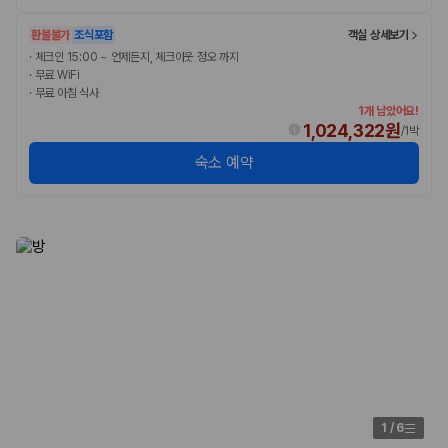
환불불가
조식포함
객실 상세보기
·
체크인 15:00 ~ 언제든지, 체크아웃 정오 까지
·
무료 WiFi
·
무료 아침 식사
1개 남았어요!
1,024,322원
/
1박
숙소 예약
1
/
6