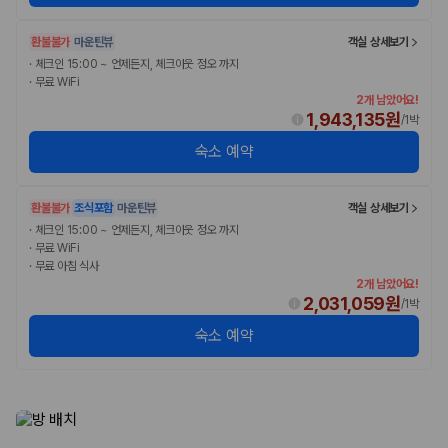
환불불가
마운틴뷰
객실 상세보기
·
체크인 15:00 ~ 언제든지, 체크아웃 정오 까지
·
무료 WiFi
2개 남았어요!
1,943,135원
/
1박
숙소 예약
환불불가
조식포함
마운틴뷰
객실 상세보기
·
체크인 15:00 ~ 언제든지, 체크아웃 정오 까지
·
무료 WiFi
·
무료 아침 식사
2개 남았어요!
2,031,059원
/
1박
숙소 예약