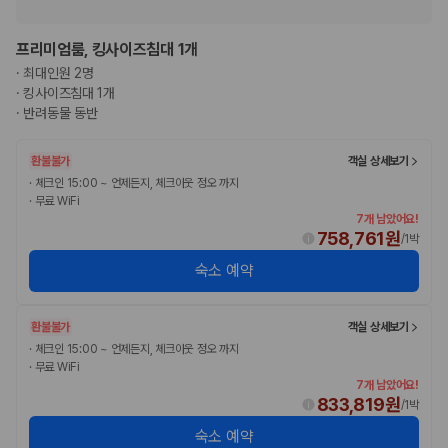
프리미엄룸, 킹사이즈침대 1개
·
최대인원 2명
·
킹사이즈침대 1개
·
반려동물 동반
환불불가
객실 상세보기
·
체크인 15:00 ~ 언제든지, 체크아웃 정오 까지
·
무료 WiFi
7개 남았어요!
758,761원
/
1박
숙소 예약
환불불가
객실 상세보기
·
체크인 15:00 ~ 언제든지, 체크아웃 정오 까지
·
무료 WiFi
7개 남았어요!
833,819원
/
1박
숙소 예약