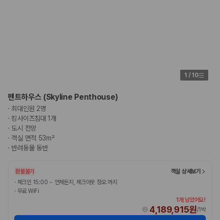
1
/
10
펜트하우스 (Skyline Penthouse)
·
최대인원 2명
·
킹사이즈침대 1개
·
도시 전망
·
객실 면적 53m²
·
반려동물 동반
환불불가
객실 상세보기
·
체크인 15:00 ~ 언제든지, 체크아웃 정오 까지
·
무료 WiFi
1개 남았어요!
4,189,915원
/
1박