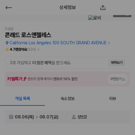
상세정보
콘래드 로스앤젤레스
3
/
320
2000만 이용고객이 선택한 제주 렌트카 가격비교 플랫폼
5성급
콘래드 로스앤젤레스
California Los Angeles 100 SOUTH GRAND AVENUE
4.7
괜찮아요
(
520
)
3초 가입하고
더 많은 혜택
을 받으세요.
혜택보기
카텔특가
렌트카 함께 예약시
렌트카 10% 할인
쿠폰받기
객실 목록
숙소정보
리뷰
제주렌트카 가격비교는 카모아에서 한 번에
제주도 렌트카는 업체마다 차량 가격, 보험 조건, 면책금, 보상 한도, 인수
08.06(목)
08.07(금)
성인2
장소, 취소 규정이 다릅니다. 카모아는 여러 제주 렌트카 업체의 조건을 한
화면에서 비교해 사용자가 자신의 일정과 예산에 맞는 차량을 선택할 수 있
도록 돕습니다.