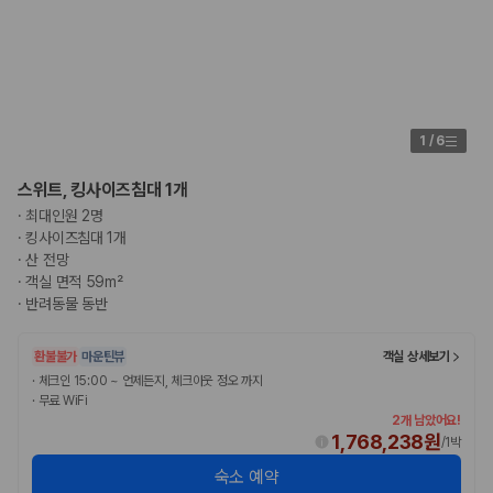
1
/
6
스위트, 킹사이즈침대 1개
·
최대인원 2명
·
킹사이즈침대 1개
·
산 전망
·
객실 면적 59m²
·
반려동물 동반
환불불가
마운틴뷰
객실 상세보기
·
체크인 15:00 ~ 언제든지, 체크아웃 정오 까지
·
무료 WiFi
2개 남았어요!
1,768,238원
/
1박
숙소 예약