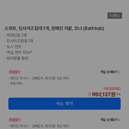
1
/
6
스위트, 킹사이즈침대 1개, 장애인 지원, 코너 (Bathtub)
·
최대인원 2명
·
킹사이즈침대 1개
·
도시 전망
·
객실 면적 50m²
·
반려동물 동반
환불불가
객실 상세보기
·
체크인 15:00 ~ 언제든지, 체크아웃 정오 까지
·
무료 WiFi
1개 남았어요!
992,127원
/
1박
숙소 예약
환불불가
객실 상세보기
·
체크인 15:00 ~ 언제든지, 체크아웃 정오 까지