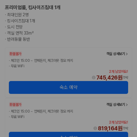
프리미엄룸, 킹사이즈침대 1개
·
최대인원 2명
·
킹사이즈침대 1개
·
도시 전망
·
객실 면적 33m²
·
반려동물 동반
환불불가
객실 상세보기
·
체크인 15:00 ~ 언제든지, 체크아웃 정오 까지
·
무료 WiFi
2개 남았어요!
745,426원
/
1박
숙소 예약
환불불가
객실 상세보기
·
체크인 15:00 ~ 언제든지, 체크아웃 정오 까지
·
무료 WiFi
2개 남았어요!
819,164원
/
1박