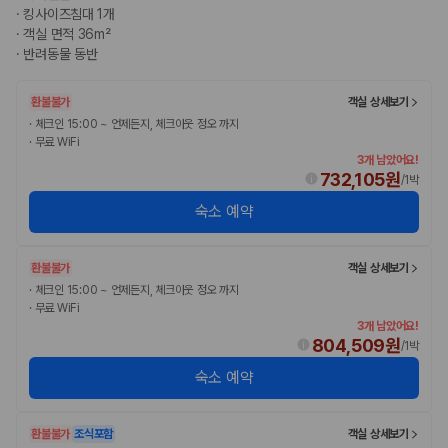
완전자차와 슈퍼자차는 업체별 보장 범위가 다를 수 있습니다. 카모아에서
·
킹사이즈침대 1개
는 제주 렌트카 가격과 함께 보험 조건을 비교해 여행 스타일에 맞는 보장
·
객실 면적 36m²
수준을 선택할 수 있습니다.
·
반려동물 동반
3. 제주공항 접근성과 셔틀 조건을 함께 확인하세요
환불불가
객실 상세보기
제주 렌트카는 차량 인수 위치와 셔틀 편의성에 따라 실제 이용 만족도가
·
체크인 15:00 ~ 언제든지, 체크아웃 정오 까지
·
무료 WiFi
달라집니다. 공항에서 렌트카 사무실까지의 이동 조건을 가격과 함께 비교
3개 남았어요!
하는 것이 좋습니다.
732,105원
/
1박
제주도 렌트카 차종별 가격비교
숙소 예약
경차·소형차
환불불가
객실 상세보기
혼자 또는 2인 여행에 적합하며 제주 렌트카 최저가를 찾는 사용자
가 가장 먼저 비교하는 차종입니다.
·
체크인 15:00 ~ 언제든지, 체크아웃 정오 까지
준중형·중형차
·
무료 WiFi
커플·친구 여행에서 많이 선택되며 가격과 승차감의 균형이 좋은 차
3개 남았어요!
804,509원
종입니다.
/
1박
SUV
숙소 예약
가족 여행, 짐이 많은 여행, 장거리 이동에 적합하며 보험 조건과 차
량 연식을 함께 비교하는 것이 좋습니다.
승합차·대형차
환불불가
조식포함
객실 상세보기
단체 여행이나 4인 이상 가족 여행에 적합하며 인원수, 짐 공간, 보