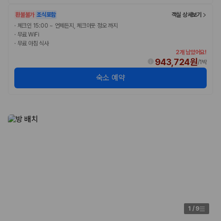
환불불가
조식포함
객실 상세보기
·
체크인 15:00 ~ 언제든지, 체크아웃 정오 까지
·
무료 WiFi
·
무료 아침 식사
2개 남았어요!
943,724원
/
1박
숙소 예약
1
/
9