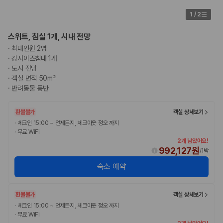
1
/
2
스위트, 침실 1개, 시내 전망
·
최대인원 2명
·
킹사이즈침대 1개
·
도시 전망
·
객실 면적 50m²
·
반려동물 동반
환불불가
객실 상세보기
·
체크인 15:00 ~ 언제든지, 체크아웃 정오 까지
·
무료 WiFi
2개 남았어요!
992,127원
/
1박
숙소 예약
환불불가
객실 상세보기
·
체크인 15:00 ~ 언제든지, 체크아웃 정오 까지
·
무료 WiFi