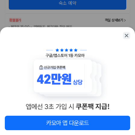
숙소 예약
환불불가
객실 상세보기
·
체크인 15:00 ~ 언제든지, 체크아웃 정오 까지
·
무료 WiFi
1개 남았어요!
4,604,318원
/
1박
숙소 예약
환불불가
조식포함
객실 상세보기
·
체크인 15:00 ~ 언제든지, 체크아웃 정오 까지
·
무료 WiFi
·
무료 아침 식사
1개 남았어요!
4,692,243원
/
1박
숙소 예약
카모아 앱 다운로드