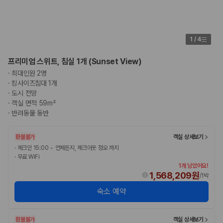
1
/
4
프리미엄 스위트, 침실 1개 (Sunset View)
·
최대인원 2명
·
킹사이즈침대 1개
·
도시 전망
·
객실 면적 59m²
·
반려동물 동반
환불불가
객실 상세보기
·
체크인 15:00 ~ 언제든지, 체크아웃 정오 까지
·
무료 WiFi
1개 남았어요!
1,568,209원
/
1박
숙소 예약
환불불가
객실 상세보기