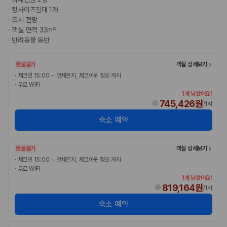
175,206
건
·
킹사이즈침대 1개
예약 가능 차량
·
도시 전망
67,123
대
·
객실 면적 33m²
전국 렌트카 지점
·
반려동물 동반
1,829
개
제주렌트카 가격비교 자주 묻는 질문
환불불가
객실 상세보기
·
체크인 15:00 ~ 언제든지, 체크아웃 정오 까지
·
무료 WiFi
Q. 제주렌트카 가격비교는 카모아에서 어떻게 하나요?
1개 남았어요!
A. 대여일, 반납일, 인수 지역을 선택하면 제주도 렌트카 업체별 가격, 차종,
745,426원
/
1박
보험 조건, 예약 가능 차량을 한 번에 비교할 수 있습니다.
Q. 제주 렌트카 최저가는 무엇을 기준으로 비교해야 하나요?
숙소 예약
Q. 제주공항 근처 렌트카도 비교할 수 있나요?
Q. 제주 렌트카 가격비교 시 보험도 함께 비교할 수 있나요?
Q. 가족 여행에는 어떤 제주 렌트카를 비교해야 하나요?
환불불가
객실 상세보기
·
체크인 15:00 ~ 언제든지, 체크아웃 정오 까지
제주렌트카 가격비교 주요 링크
·
무료 WiFi
1개 남았어요!
819,164원
/
1박
제주도 렌트카 실시간 최저가 가격비교
제주 렌트카 예약
숙소 예약
국내 렌트카 가격비교
해외 렌트카 가격비교