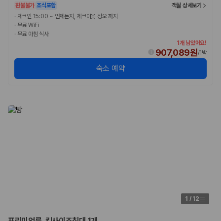
카모아 사이트맵
환불불가
조식포함
객실 상세보기
·
체크인 15:00 ~ 언제든지, 체크아웃 정오 까지
·
무료 WiFi
·
무료 아침 식사
1개 남았어요!
907,089원
/
1박
숙소 예약
1
/
12
프리미엄룸, 킹사이즈침대 1개