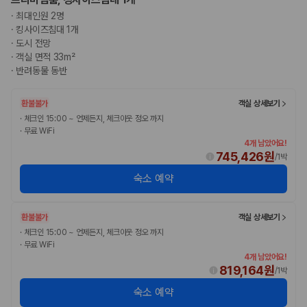
·
최대인원 2명
·
킹사이즈침대 1개
·
도시 전망
·
객실 면적 33m²
·
반려동물 동반
환불불가
객실 상세보기
·
체크인 15:00 ~ 언제든지, 체크아웃 정오 까지
·
무료 WiFi
4개 남았어요!
745,426원
/
1박
숙소 예약
환불불가
객실 상세보기
·
체크인 15:00 ~ 언제든지, 체크아웃 정오 까지
·
무료 WiFi
4개 남았어요!
819,164원
/
1박
숙소 예약