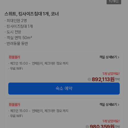
1
/
9
스위트, 킹사이즈침대 1개, 코너
·
최대인원 2명
·
킹사이즈침대 1개
·
도시 전망
·
객실 면적 50m²
·
반려동물 동반
환불불가
객실 상세보기
·
체크인 15:00 ~ 언제든지, 체크아웃 정오 까지
·
무료 WiFi
1개 남았어요!
892,113원
/
1박
숙소 예약
환불불가
객실 상세보기
·
체크인 15:00 ~ 언제든지, 체크아웃 정오 까지
·
무료 WiFi
1개 남았어요!
980,359원
/
1박