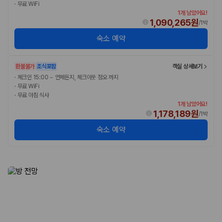
·
무료 WiFi
1개 남았어요!
1,090,265원
/
1박
숙소 예약
환불불가
조식포함
객실 상세보기
·
체크인 15:00 ~ 언제든지, 체크아웃 정오 까지
·
무료 WiFi
·
무료 아침 식사
1개 남았어요!
1,178,189원
/
1박
숙소 예약