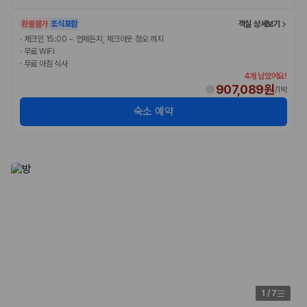
환불불가
조식포함
객실 상세보기
·
체크인 15:00 ~ 언제든지, 체크아웃 정오 까지
·
무료 WiFi
·
무료 아침 식사
4개 남았어요!
907,089원
/
1박
숙소 예약
1
/
7