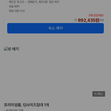
·
체크인 15:00 ~ 언제든지, 체크아웃 정오 까지
험 조건을 함께 확인해야 합니다.
·
무료 WiFi
·
무료 아침 식사
제주렌트카 보험까지 비교해야 진짜 가격비교입
3개 남았어요!
니다
892,435원
/
1박
숙소 예약
동일한 차량이라도 보험 조건에 따라 실제 부담 금액이 달라질 수 있습니
다. 카모아는 제주 렌트카 가격뿐 아니라 일반자차, 완전자차, 슈퍼자차 조
건을 함께 확인할 수 있도록 돕습니다.
일반자차:
사고 발생 시 일정 금액의 면책금이 발생할 수 있습니다.
완전자차:
보상 한도 내에서 면책금 부담이 줄어드는 보험 조건입니
다.
슈퍼자차:
더 높은 보장 조건을 원하는 사용자에게 적합합니다.
2000만 고객이 선택한 렌트카 가격비교 플랫폼
카모아는 제주렌트카부터 국내·해외 렌트카까지 비교할 수 있는 렌트카 가
격비교 플랫폼입니다.
1
/
9
누적 이용 고객수
20,871,562
명
프리미엄룸, 킹사이즈침대 1개
사용자 리뷰
·
최대인원 2명