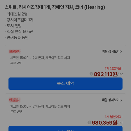
스위트, 킹사이즈침대 1개, 장애인 지원, 코너 (Hearing)
·
최대인원 2명
·
킹사이즈침대 1개
·
도시 전망
·
객실 면적 50m²
·
반려동물 동반
환불불가
객실 상세보기
·
체크인 15:00 ~ 언제든지, 체크아웃 정오 까지
·
무료 WiFi
1개 남았어요!
892,113원
/
1박
숙소 예약
환불불가
객실 상세보기
·
체크인 15:00 ~ 언제든지, 체크아웃 정오 까지
·
무료 WiFi
1개 남았어요!
980,359원
/
1박