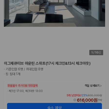
1
/
10
이그제큐티브 마운틴 스위트(17시 체크인&13시 체크아웃)
·
기준인원 6명 / 최대인원 8명
·
킹 침대 1개
환불불가
추가인원 현장결제
객실 상세보기
·
체크인 17:00, 체크아웃 13:00
5개 남았어요!
23
%
800,000원
616,000원
/
1박
숙소 예약