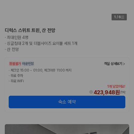
1
/
6
디럭스 스위트 트윈, 산 전망
·
최대인원 4명
·
싱글침대 2개 및 더블사이즈 요이불 세트 1개
·
산 전망
환불불가
마운틴뷰
객실 상세보기
·
체크인 15:00 ~ 01:00, 체크아웃 11:00 까지
·
무료 주차
·
무료 WiFi
1개 남았어요!
423,948원
/
1박
숙소 예약