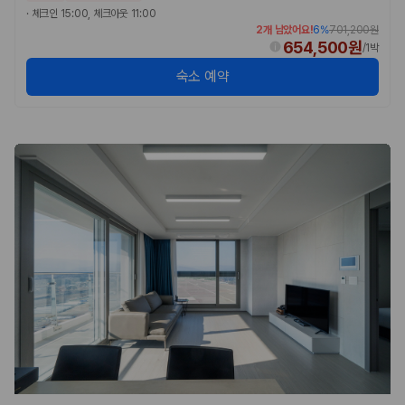
·
체크인 15:00, 체크아웃 11:00
2개 남았어요!
6
%
701,200원
654,500원
/
1박
숙소 예약