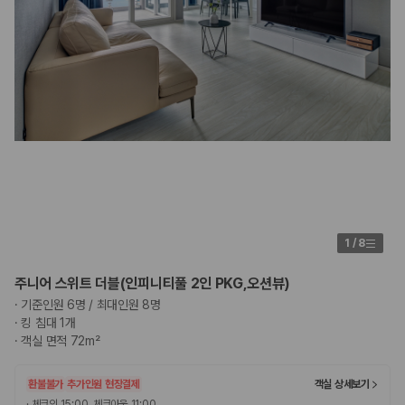
1
/
8
주니어 스위트 더블(인피니티풀 2인 PKG,오션뷰)
·
기준인원 6명 / 최대인원 8명
·
킹 침대 1개
·
객실 면적 72m²
환불불가
추가인원 현장결제
객실 상세보기
·
체크인 15:00, 체크아웃 11:00