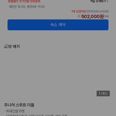
환불불가
추가인원 현장결제
객실 상세보기
·
체크인 15:00, 체크아웃 11:00
1개 남았어요!
23
%
660,000원
502,000원
/
1박
숙소 예약
1
/
8
주니어 스위트 더블
·
최대인원 6명