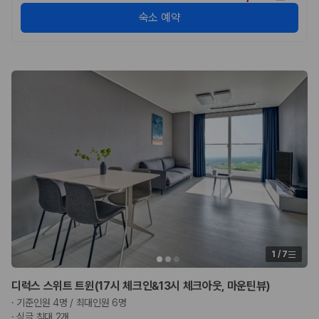
숙소 예약
1
/
7
디럭스 스위트 트윈(17시 체크인&13시 체크아웃, 마운틴뷰)
·
기준인원 4명 / 최대인원 6명
·
싱글 침대 2개