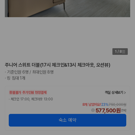
1
/
8
주니어 스위트 더블(17시 체크인&13시 체크아웃, 오션뷰)
·
기준인원 6명 / 최대인원 8명
·
킹 침대 1개
환불불가
추가인원 현장결제
객실 상세보기
·
체크인 17:00, 체크아웃 13:00
8개 남았어요!
23
%
750,000원
577,500원
/
1박
숙소 예약