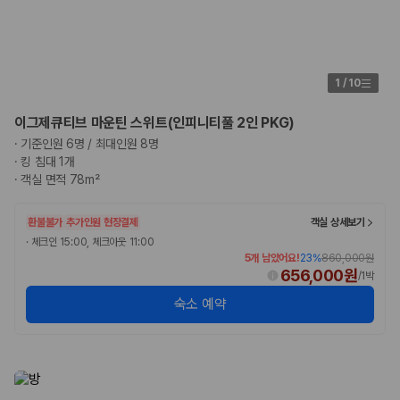
1
/
10
이그제큐티브 마운틴 스위트(인피니티풀 2인 PKG)
·
기준인원 6명 / 최대인원 8명
·
킹 침대 1개
·
객실 면적 78m²
환불불가
추가인원 현장결제
객실 상세보기
·
체크인 15:00, 체크아웃 11:00
5개 남았어요!
23
%
860,000원
656,000원
/
1박
숙소 예약