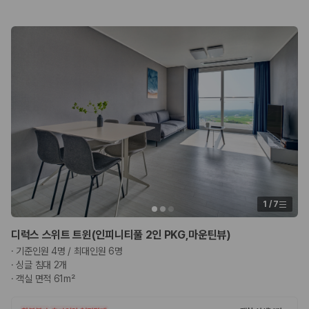
1
/
7
디럭스 스위트 트윈(인피니티풀 2인 PKG,마운틴뷰)
·
기준인원 4명 / 최대인원 6명
·
싱글 침대 2개
·
객실 면적 61m²