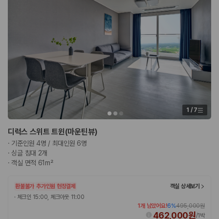
1
/
7
디럭스 스위트 트윈(마운틴뷰)
·
기준인원 4명 / 최대인원 6명
·
싱글 침대 2개
·
객실 면적 61m²
환불불가
추가인원 현장결제
객실 상세보기
·
체크인 15:00, 체크아웃 11:00
1개 남았어요!
6
%
495,000원
462,000원
/
1박