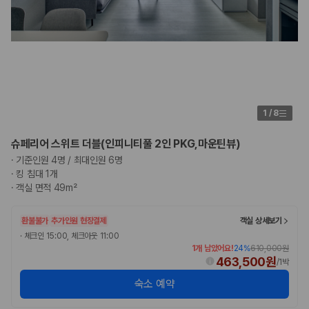
1
/
8
슈페리어 스위트 더블(인피니티풀 2인 PKG,마운틴뷰)
·
기준인원 4명 / 최대인원 6명
·
킹 침대 1개
·
객실 면적 49m²
환불불가
추가인원 현장결제
객실 상세보기
·
체크인 15:00, 체크아웃 11:00
1개 남았어요!
24
%
610,000원
463,500원
/
1박
숙소 예약