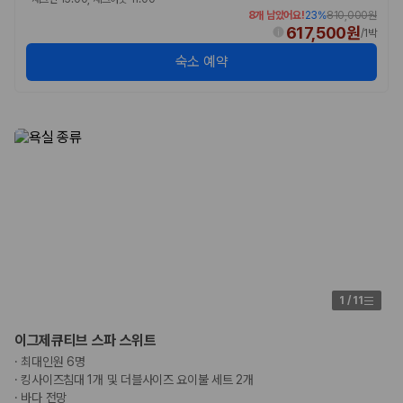
8개 남았어요!
23
%
810,000원
617,500원
/
1박
숙소 예약
1
/
11
이그제큐티브 스파 스위트
·
최대인원 6명
·
킹사이즈침대 1개 및 더블사이즈 요이불 세트 2개
·
바다 전망