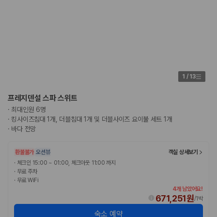
1
/
13
프레지덴설 스파 스위트
·
최대인원 6명
·
킹사이즈침대 1개, 더블침대 1개 및 더블사이즈 요이불 세트 1개
·
바다 전망
환불불가
오션뷰
객실 상세보기
·
체크인 15:00 ~ 01:00, 체크아웃 11:00 까지
·
무료 주차
·
무료 WiFi
4개 남았어요!
671,251원
/
1박
숙소 예약