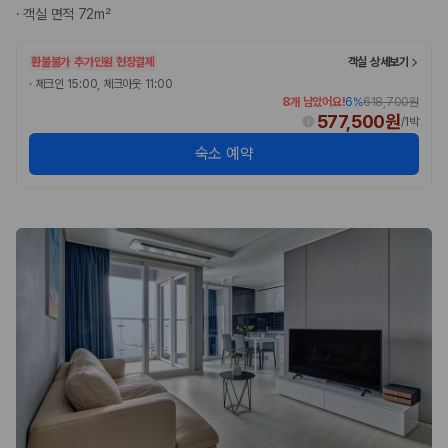
·
객실 면적 72m²
환불불가
추가인원 현장결제
객실 상세보기
·
체크인 15:00, 체크아웃 11:00
8개 남았어요!
6
%
618,700원
577,500원
/
1박
숙소 예약