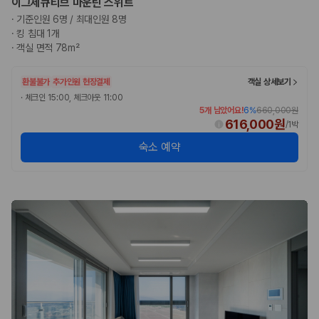
이그제큐티브 마운틴 스위트
·
기준인원 6명 / 최대인원 8명
·
킹 침대 1개
·
객실 면적 78m²
환불불가
추가인원 현장결제
객실 상세보기
·
체크인 15:00, 체크아웃 11:00
5개 남았어요!
6
%
660,000원
616,000원
/
1박
숙소 예약