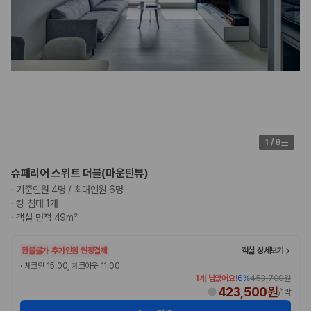
험 조건을 함께 확인해야 합니다.
제주렌트카 보험까지 비교해야 진짜 가격비교입
니다
동일한 차량이라도 보험 조건에 따라 실제 부담 금액이 달라질 수 있습니
다. 카모아는 제주 렌트카 가격뿐 아니라 일반자차, 완전자차, 슈퍼자차 조
건을 함께 확인할 수 있도록 돕습니다.
일반자차:
사고 발생 시 일정 금액의 면책금이 발생할 수 있습니다.
1
/
8
완전자차:
보상 한도 내에서 면책금 부담이 줄어드는 보험 조건입니
다.
슈페리어 스위트 더블(마운틴뷰)
슈퍼자차:
더 높은 보장 조건을 원하는 사용자에게 적합합니다.
·
기준인원 4명 / 최대인원 6명
·
킹 침대 1개
2000만 고객이 선택한 렌트카 가격비교 플랫폼
·
객실 면적 49m²
카모아는 제주렌트카부터 국내·해외 렌트카까지 비교할 수 있는 렌트카 가
환불불가
추가인원 현장결제
객실 상세보기
격비교 플랫폼입니다.
·
체크인 15:00, 체크아웃 11:00
누적 이용 고객수
1개 남았어요!
6
%
453,700원
423,500원
20,871,562
명
/
1박
사용자 리뷰