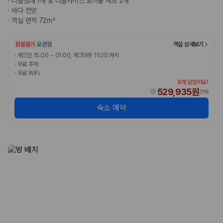
·
더블침대 1개 및 더블사이즈 요이불 세트 2개
·
바다 전망
·
객실 면적 72m²
환불불가
오션뷰
객실 상세보기
·
체크인 15:00 ~ 01:00, 체크아웃 11:00 까지
·
무료 주차
·
무료 WiFi
8개 남았어요!
529,935원
/
1박
숙소 예약