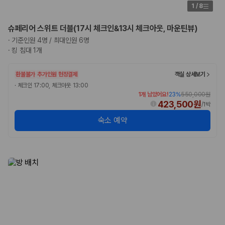
카모아 사이트맵
1
/
8
슈페리어 스위트 더블(17시 체크인&13시 체크아웃, 마운틴뷰)
·
기준인원 4명 / 최대인원 6명
·
킹 침대 1개
환불불가
추가인원 현장결제
객실 상세보기
·
체크인 17:00, 체크아웃 13:00
1개 남았어요!
23
%
550,000원
423,500원
/
1박
숙소 예약