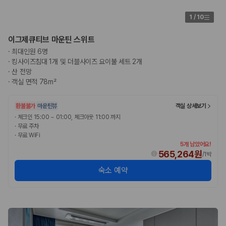
1
/
10
이그제큐티브 마운틴 스위트
·
최대인원 6명
·
킹사이즈침대 1개 및 더블사이즈 요이불 세트 2개
·
산 전망
·
객실 면적 78m²
환불불가
마운틴뷰
객실 상세보기
·
체크인 15:00 ~ 01:00, 체크아웃 11:00 까지
·
무료 주차
·
무료 WiFi
5개 남았어요!
565,264원
/
1박
숙소 예약