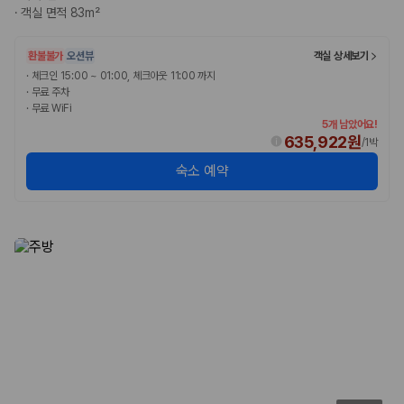
·
객실 면적 83m²
환불불가
오션뷰
객실 상세보기
·
체크인 15:00 ~ 01:00, 체크아웃 11:00 까지
·
무료 주차
·
무료 WiFi
5개 남았어요!
635,922원
/
1박
숙소 예약