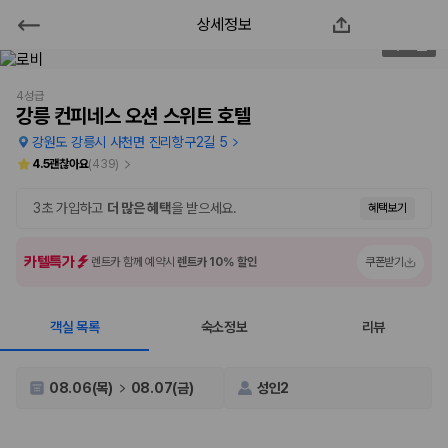
상세정보
강릉 컨피네스 오션 스위트 호텔
3
/
90
2000만 이용고객이 선택한 제주 렌트카 가격비교 플랫폼
4성급
강릉 컨피네스 오션 스위트 호텔
강원도 강릉시 사천면 진리항구2길 5
4.5
괜찮아요
(
439
)
3초 가입하고
더 많은 혜택
을 받으세요.
혜택보기
카텔특가
렌트카 함께 예약시
렌트카 10% 할인
쿠폰받기
객실 목록
숙소정보
리뷰
제주렌트카 가격비교는 카모아에서 한 번에
제주도 렌트카는 업체마다 차량 가격, 보험 조건, 면책금, 보상 한도, 인수
08.06(목)
08.07(금)
성인2
장소, 취소 규정이 다릅니다. 카모아는 여러 제주 렌트카 업체의 조건을 한
화면에서 비교해 사용자가 자신의 일정과 예산에 맞는 차량을 선택할 수 있
도록 돕습니다.