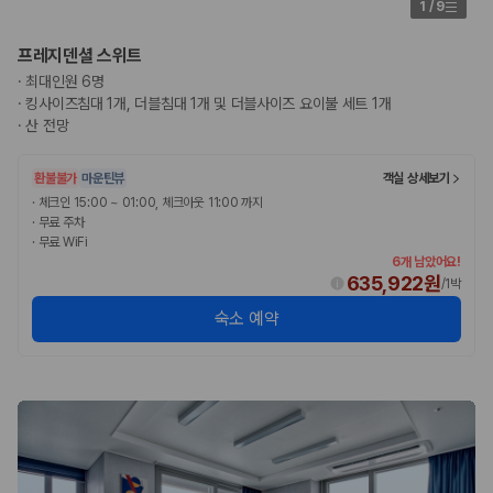
1
/
9
프레지덴셜 스위트
·
최대인원 6명
·
킹사이즈침대 1개, 더블침대 1개 및 더블사이즈 요이불 세트 1개
·
산 전망
환불불가
마운틴뷰
객실 상세보기
·
체크인 15:00 ~ 01:00, 체크아웃 11:00 까지
·
무료 주차
·
무료 WiFi
6개 남았어요!
635,922원
/
1박
숙소 예약