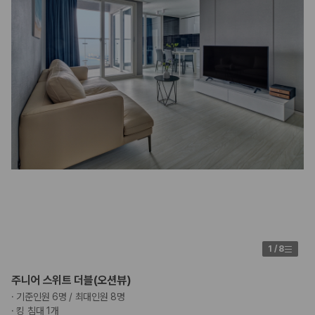
1
/
8
주니어 스위트 더블(오션뷰)
·
기준인원 6명 / 최대인원 8명
·
킹 침대 1개