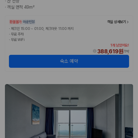
·
산 전망
완전자차와 슈퍼자차는 업체별 보장 범위가 다를 수 있습니다. 카모아에서
·
객실 면적 49m²
는 제주 렌트카 가격과 함께 보험 조건을 비교해 여행 스타일에 맞는 보장
수준을 선택할 수 있습니다.
환불불가
마운틴뷰
객실 상세보기
3. 제주공항 접근성과 셔틀 조건을 함께 확인하세요
·
체크인 15:00 ~ 01:00, 체크아웃 11:00 까지
·
무료 주차
제주 렌트카는 차량 인수 위치와 셔틀 편의성에 따라 실제 이용 만족도가
·
무료 WiFi
달라집니다. 공항에서 렌트카 사무실까지의 이동 조건을 가격과 함께 비교
1개 남았어요!
하는 것이 좋습니다.
388,619원
/
1박
숙소 예약
제주도 렌트카 차종별 가격비교
경차·소형차
혼자 또는 2인 여행에 적합하며 제주 렌트카 최저가를 찾는 사용자
가 가장 먼저 비교하는 차종입니다.
준중형·중형차
커플·친구 여행에서 많이 선택되며 가격과 승차감의 균형이 좋은 차
종입니다.
SUV
가족 여행, 짐이 많은 여행, 장거리 이동에 적합하며 보험 조건과 차
량 연식을 함께 비교하는 것이 좋습니다.
승합차·대형차
단체 여행이나 4인 이상 가족 여행에 적합하며 인원수, 짐 공간, 보