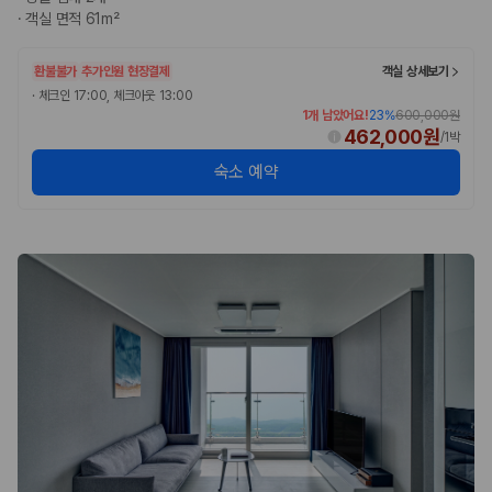
·
객실 면적 61m²
환불불가
추가인원 현장결제
객실 상세보기
·
체크인 17:00, 체크아웃 13:00
1개 남았어요!
23
%
600,000원
462,000원
/
1박
숙소 예약