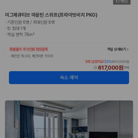
1
/
10
이그제큐티브 마운틴 스위트(프라이빗비치 PKG)
·
기준인원 6명 / 최대인원 8명
·
킹 침대 1개
·
객실 면적 78m²
환불불가
추가인원 현장결제
객실 상세보기
·
체크인 15:00, 체크아웃 11:00
5개 남았어요!
23
%
801,000원
617,000원
/
1박
숙소 예약