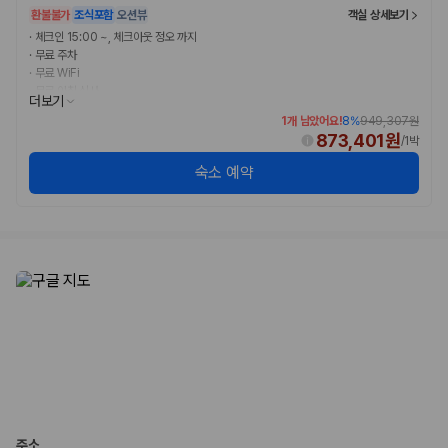
환불불가
조식포함
오션뷰
객실 상세보기
·
체크인 15:00 ~, 체크아웃 정오 까지
·
무료 주차
·
무료 WiFi
·
무료 아침 식사
더보기
1개 남았어요!
8
%
949,307원
873,401원
/
1박
숙소 예약
주소