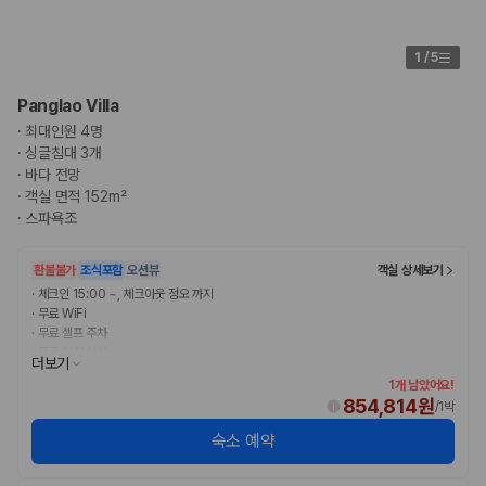
1
/
5
Panglao Villa
·
최대인원 4명
·
싱글침대 3개
·
바다 전망
·
객실 면적 152m²
·
스파욕조
환불불가
조식포함
오션뷰
객실 상세보기
·
체크인 15:00 ~, 체크아웃 정오 까지
·
무료 WiFi
·
무료 셀프 주차
·
무료 아침 식사
더보기
1개 남았어요!
854,814원
/
1박
숙소 예약