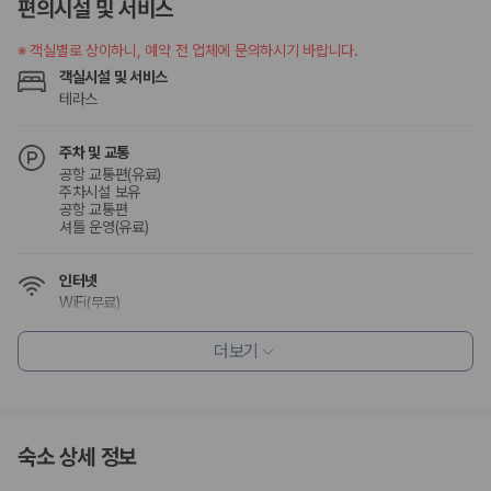
편의시설 및 서비스
※
객실별로 상이하니, 예약 전 업체에 문의하시기 바랍니다.
객실시설 및 서비스
테라스
주차 및 교통
공항 교통편(유료)
주차시설 보유
공항 교통편
셔틀 운영(유료)
인터넷
WiFi(무료)
더보기
식사 및 음료
조식 제공
레스토랑
편의시설
숙소 상세 정보
테라스
ATM/은행업무