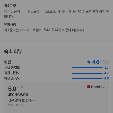
습니다. 명시된 정책은 숙박 시설에서 제공했습니다.
취소규정
만 11 세 이하 아동은 부모 또는 보호자와 같은 객실에서 침구를 추가하지
객실 상품에 따라 취소규정이 다르므로, 자세한 사항은 객실정보를 통해 확인 바
않고 이용할 경우 무료로 숙박할 수 있습니다(최대 2명).
랍니다.
유의사항
부가 정보
취소문의는 카모아 고객센터(1544-5344)로 문의 바랍니다.
추가 안내사항
엘리베이터 없음
기타 선택사항
숙소 리뷰
간이 침대 이용 요금: 1박 기준, PHP 2500
위 목록에 명시되지 않은 다른 항목이 있을 수 있습니다. 요금 및 보증금은 세전
4.6
/ 5.0
평점
금액일 수 있으며 변경될 수 있습니다.
시설 청결도
4.7
현장 결제 유형 및 수단
직원 친절도
4.7
Visa
이용 만족도
4.6
직불카드
현금
5.0
/
5.0
Mastercard
JEONGWON
반려동물
전부 맘에 들었어요~
반려동물 동반 가능
2026.01.29