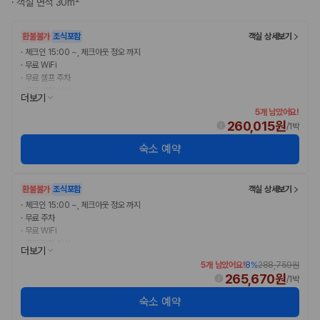
·
객실 면적 30m²
완전자차와 슈퍼자차는 업체별 보장 범위가 다를 수 있습니다. 카모아에서
는 제주 렌트카 가격과 함께 보험 조건을 비교해 여행 스타일에 맞는 보장
수준을 선택할 수 있습니다.
환불불가
조식포함
객실 상세보기
·
체크인 15:00 ~, 체크아웃 정오 까지
3. 제주공항 접근성과 셔틀 조건을 함께 확인하세요
·
무료 WiFi
·
무료 셀프 주차
제주 렌트카는 차량 인수 위치와 셔틀 편의성에 따라 실제 이용 만족도가
·
무료 아침 식사
더보기
달라집니다. 공항에서 렌트카 사무실까지의 이동 조건을 가격과 함께 비교
5개 남았어요!
하는 것이 좋습니다.
260,015원
/
1박
제주도 렌트카 차종별 가격비교
숙소 예약
경차·소형차
환불불가
조식포함
객실 상세보기
혼자 또는 2인 여행에 적합하며 제주 렌트카 최저가를 찾는 사용자
·
체크인 15:00 ~, 체크아웃 정오 까지
가 가장 먼저 비교하는 차종입니다.
·
무료 주차
준중형·중형차
·
무료 WiFi
커플·친구 여행에서 많이 선택되며 가격과 승차감의 균형이 좋은 차
·
무료 아침 식사
종입니다.
더보기
SUV
5개 남았어요!
8
%
288,759원
가족 여행, 짐이 많은 여행, 장거리 이동에 적합하며 보험 조건과 차
265,670원
/
1박
량 연식을 함께 비교하는 것이 좋습니다.
숙소 예약
승합차·대형차
단체 여행이나 4인 이상 가족 여행에 적합하며 인원수, 짐 공간, 보