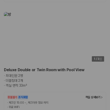
험 조건을 함께 확인해야 합니다.
제주렌트카 보험까지 비교해야 진짜 가격비교입
니다
동일한 차량이라도 보험 조건에 따라 실제 부담 금액이 달라질 수 있습니
다. 카모아는 제주 렌트카 가격뿐 아니라 일반자차, 완전자차, 슈퍼자차 조
건을 함께 확인할 수 있도록 돕습니다.
일반자차:
사고 발생 시 일정 금액의 면책금이 발생할 수 있습니다.
완전자차:
보상 한도 내에서 면책금 부담이 줄어드는 보험 조건입니
다.
1
/
3
슈퍼자차:
더 높은 보장 조건을 원하는 사용자에게 적합합니다.
Deluxe Double or Twin Room with Pool View
2000만 고객이 선택한 렌트카 가격비교 플랫폼
·
최대인원 2명
·
더블침대 2개
카모아는 제주렌트카부터 국내·해외 렌트카까지 비교할 수 있는 렌트카 가
·
객실 면적 33m²
격비교 플랫폼입니다.
환불불가
조식포함
객실 상세보기
누적 이용 고객수
20,871,562
명
·
체크인 15:00 ~, 체크아웃 정오 까지
·
무료 WiFi
사용자 리뷰