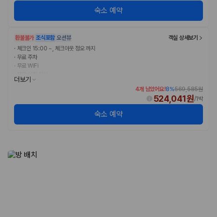
숙소 예약
환불불가
조식포함
오션뷰
객실 상세보기
·
체크인 15:00 ~, 체크아웃 정오 까지
·
무료 주차
·
무료 WiFi
·
무료 아침 식사
더보기
4개 남았어요!
8
%
569,585원
524,041원
/
1박
숙소 예약