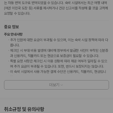
는 자동 번역 도구로 번역되었을 수 있습니다. 숙박 시설에서는 최근 여행 내역
(여권 이민국 도장 등) 서류를 제시하거나 건강 신고서를 작성해 줄 것을 고객께
요청할 수 있습니다.
중요 정보
주요 안내사항
추가 인원에 대한 요금이 부과될 수 있으며, 이는 숙박 시설 정책에 따라 다
릅니다.
체크인 시 부대 비용 발생에 대비해 정부에서 발급한 사진이 부착된 신분증
과 신용카드, 직불카드 또는 현금으로 보증금이 필요할 수 있습니다.
특별 요청 사항은 체크인 시 이용 상황에 따라 제공 여부가 달라질 수 있으
며 추가 요금이 부과될 수 있습니다. 또한, 반드시 보장되지는 않습니다.
이 숙박 시설에서 사용 가능한 결제 수단은 신용카드, 직불카드, 현금입니
다.
이 숙박 시설은 안전을 위해 소화기, 연기 감지기, 보안 시스템, 구급상자 등
더보기
을 갖추고 있습니다.
이 숙박 시설에는 어린이에게 적합하지 않을 수 있는 발코니, 파티오, 테라
스와 같은 야외 공간이 있습니다. 이 부분이 염려되시면 도착 전에 숙박 시
설에 연락하여 적합한 객실을 이용할 수 있는지 확인하시기 바랍니다.
취소규정 및 유의사항
고객 정책과 문화적 기준이나 규범은 국가 및 숙박 시설에 따라 다를 수 있