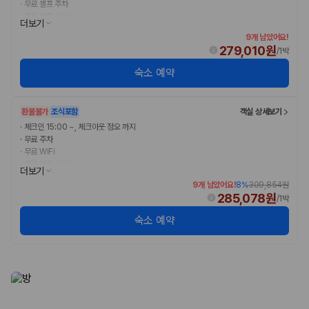
·
무료 셀프 주차
175,206
건
·
무료 아침 식사
예약 가능 차량
더보기
67,123
대
9개 남았어요!
전국 렌트카 지점
279,010원
/
1박
1,829
개
숙소 예약
제주렌트카 가격비교 자주 묻는 질문
환불불가
조식포함
객실 상세보기
Q. 제주렌트카 가격비교는 카모아에서 어떻게 하나요?
·
체크인 15:00 ~, 체크아웃 정오 까지
A. 대여일, 반납일, 인수 지역을 선택하면 제주도 렌트카 업체별 가격, 차종,
·
무료 주차
보험 조건, 예약 가능 차량을 한 번에 비교할 수 있습니다.
·
무료 WiFi
Q. 제주 렌트카 최저가는 무엇을 기준으로 비교해야 하나요?
·
무료 아침 식사
더보기
Q. 제주공항 근처 렌트카도 비교할 수 있나요?
Q. 제주 렌트카 가격비교 시 보험도 함께 비교할 수 있나요?
9개 남았어요!
8
%
309,854원
285,078원
Q. 가족 여행에는 어떤 제주 렌트카를 비교해야 하나요?
/
1박
숙소 예약
제주렌트카 가격비교 주요 링크
제주도 렌트카 실시간 최저가 가격비교
제주 렌트카 예약
국내 렌트카 가격비교
해외 렌트카 가격비교