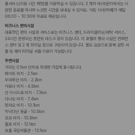
룸서비스(이용 시간 제한)를 이용하실 수 있습니다. 2 개의 바/라운지에서는 시
비즈니스
원한 음료를 마시며 느긋한 시간을 보내실 수 있어요. 아침 식사(뷔페)가 매일
비즈니스 센터
06:00 ~ 10:30에 무료로 제공됩니다.
컨퍼런스 센터
회의공간
비즈니스 편의시설
연회장
대표적인 편의 시설과 서비스로는 비즈니스 센터, 드라이클리닝/세탁 서비스,
24시간 운영되는 프런트 데스크 등이 있습니다. 이 호텔의 행사 시설은 컨퍼런
장애인 편의시설
스 센터 및 2 개 회의실 등으로 구성되어 있습니다. 별도 요금으로 왕복 공항 셔
휠체어로 이용 가능
틀 및 페리 터미널 셔틀 이용이 가능합니다.
주변시설
흡연 시설
거리는 0.1km 단위로 최대한 가깝게 표시됩니다.
지정 흡연 구역
화이트 비치 - 2.1km
두마루안 비치 - 2.2km
아로나 비치 - 4.8km
산 이시드로 비치 - 7.3km
다나오 비치 - 7.4km
팡라오 비치 - 10.1km
히낙다난 동굴 - 10.5km
모모 비치 - 10.8km
돌호 비치 - 12.1km
보홀 국립박물관 - 13.1km