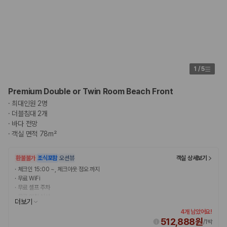
카모아 사이트맵
1
/
5
Premium Double or Twin Room Beach Front
·
최대인원 2명
·
더블침대 2개
·
바다 전망
·
객실 면적 78m²
환불불가
조식포함
오션뷰
객실 상세보기
·
체크인 15:00 ~, 체크아웃 정오 까지
·
무료 WiFi
·
무료 셀프 주차
·
무료 아침 식사
더보기
4개 남았어요!
512,888원
/
1박