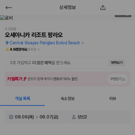
상세정보
오세아니카 리조트 팡라오
2
/
70
2000만 이용고객이 선택한 제주 렌트카 가격비교 플랫폼
4.5성급
오세아니카 리조트 팡라오
Central Visayas Panglao Bolod Beach
4.6
괜찮아요
(
640
)
3초 가입하고
더 많은 혜택
을 받으세요.
혜택보기
카텔특가
렌트카 함께 예약시
렌트카 10% 할인
쿠폰받기
객실 목록
숙소정보
리뷰
제주렌트카 가격비교는 카모아에서 한 번에
제주도 렌트카는 업체마다 차량 가격, 보험 조건, 면책금, 보상 한도, 인수
08.06(목)
08.07(금)
성인2
장소, 취소 규정이 다릅니다. 카모아는 여러 제주 렌트카 업체의 조건을 한
화면에서 비교해 사용자가 자신의 일정과 예산에 맞는 차량을 선택할 수 있
도록 돕습니다.