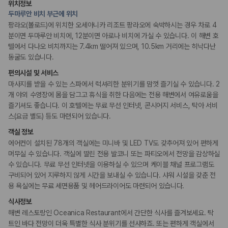
위치정보
정원
두마루안 비치 부근에 위치
팡라오(볼로드)에 위치한 오세아니카 리조트 팡라오에 숙박하시는 경우 차로 4
리셉션 서비스
분이면 두마루안 비치에, 12분이면 아로나 비치에 가실 수 있습니다. 이 해변 호
드라이클리닝/세탁서비스
텔에서 다나오 비치까지는 7.4km 떨어져 있으며, 10.5km 거리에는 히낙다난
콘시어지 서비스
동굴도 있습니다.
짐 보관 서비스
포터/벨보이
편의시설 및 서비스
마사지를 받을 수 있는 스파에서 럭셔리한 분위기를 맘껏 즐기실 수 있습니다. 2
웰빙 및 피트니스
개 야외 수영장에 몸을 담그고 휴식을 취한 다음에는 전용 해변에서 여유로움을
피트니스/헬스시설
즐기셔도 좋습니다. 이 호텔에는 무료 무선 인터넷, 콘시어지 서비스, 탁아 서비
사우나/스파
스(요금 별도) 등도 마련되어 있습니다.
객실 정보
액티비티
에어컨이 설치된 78개의 객실에는 미니바 및 LED TV도 갖추어져 있어 편하게
테니스장
보트투어
머무실 수 있습니다. 객실에 딸린 전용 발코니 또는 파티오에서 전망을 감상하실
스노쿨링
수 있습니다. 무료 무선 인터넷을 이용하실 수 있으며 케이블 채널 프로그램도
전용해변
구비되어 있어 지루하지 않게 시간을 보내실 수 있습니다. 샤워 시설을 갖춘 전
당구장
용 욕실에는 무료 세면용품 및 헤어드라이어도 마련되어 있습니다.
식사정보
키즈
해변 레스토랑인 Oceanica Restaurant에서 간단한 식사를 즐겨보세요. 탁
돌봄 서비스
트인 바다 전망이 더욱 특별한 식사 분위기를 선사하죠. 또는 편하게 객실에서