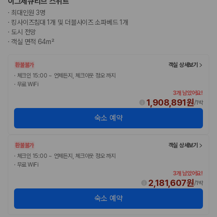
이그제큐티브 스위트
·
최대인원 3명
·
킹사이즈침대 1개 및 더블사이즈 소파베드 1개
·
도시 전망
·
객실 면적 64m²
환불불가
객실 상세보기
·
체크인 15:00 ~ 언제든지, 체크아웃 정오 까지
·
무료 WiFi
3개 남았어요!
1,908,891원
/
1박
숙소 예약
환불불가
객실 상세보기
·
체크인 15:00 ~ 언제든지, 체크아웃 정오 까지
·
무료 WiFi
3개 남았어요!
2,181,607원
/
1박
숙소 예약