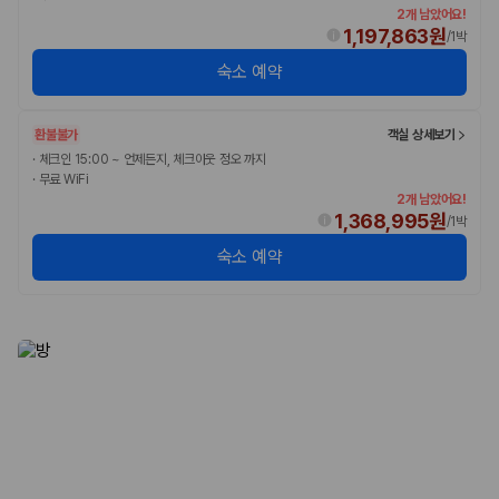
2개 남았어요!
1,197,863원
/
1박
숙소 예약
환불불가
객실 상세보기
·
체크인 15:00 ~ 언제든지, 체크아웃 정오 까지
·
무료 WiFi
2개 남았어요!
1,368,995원
/
1박
숙소 예약