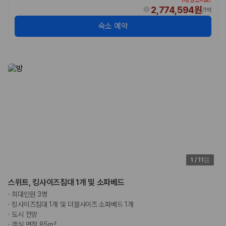
2,774,594원
/
1박
숙소 예약
1
/
11
스위트, 킹사이즈침대 1개 및 소파베드
·
최대인원 3명
·
킹사이즈침대 1개 및 더블사이즈 소파베드 1개
·
도시 전망
·
객실 면적 85m²