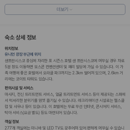
편의시설
더보기
기념품 가게
테라스
ATM/은행업무
엘리베이터
숙소 상세 정보
리셉션 서비스
주차 대행
위치정보
드라이클리닝/세탁서비스
유니언 광장 부근에 위치
콘시어지 서비스
짐 보관 서비스
샌프란시스코 중심에 자리한 포 시즌스 호텔 샌 프란시스코에 머무실 경우 차로
간편 체크인/체크아웃
5분 정도 이동하면 모스콘 컨벤션센터 및 페리 빌딩에 가실 수 있습니다. 이 가
포터/벨보이
족 여행에 좋은 호텔에서 오라클 파크까지는 2.3km 떨어져 있으며, 2.6km 거
다국어 구사 가능 직원
리에는 코이트 타워도 있습니다.
편의시설 및 서비스
웰빙 및 피트니스
피트니스/헬스시설
마사지, 전신 트리트먼트 서비스, 얼굴 트리트먼트 서비스 등이 제공되는 스파에
사우나/스파
서 럭셔리한 분위기를 맘껏 즐기실 수 있습니다. 레크리에이션 시설로는 헬스클
럽 및 사우나 등이 있습니다. 이 호텔에는 무료 무선 인터넷, 콘시어지 서비스,
탁아 서비스(요금 별도) 등도 마련되어 있습니다.
액티비티
농구장
객실 정보
수영장
보트투어
277개 객실에는 미니바 및 LED TV도 갖추어져 있어 편하게 머무실 수 있습니