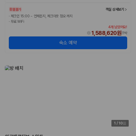
환불불가
객실 상세보기
·
체크인 15:00 ~ 언제든지, 체크아웃 정오 까지
·
무료 WiFi
4개 남았어요!
1,588,620원
/
1박
숙소 예약
1
/
10