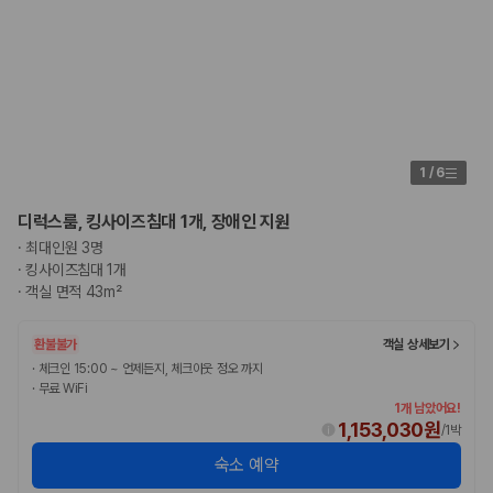
1
/
6
디럭스룸, 킹사이즈침대 1개, 장애인 지원
·
최대인원 3명
·
킹사이즈침대 1개
·
객실 면적 43m²
환불불가
객실 상세보기
·
체크인 15:00 ~ 언제든지, 체크아웃 정오 까지
·
무료 WiFi
1개 남았어요!
1,153,030원
/
1박
숙소 예약