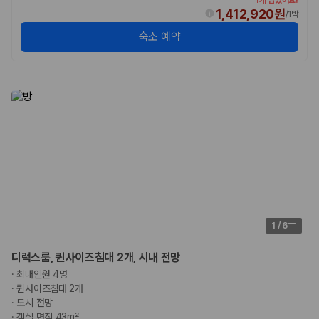
1,412,920원
/
1박
숙소 예약
1
/
6
디럭스룸, 퀸사이즈침대 2개, 시내 전망
·
최대인원 4명
·
퀸사이즈침대 2개
·
도시 전망
·
객실 면적 43m²