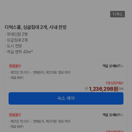
1
/
5
디럭스룸, 싱글침대 2개, 시내 전망
·
최대인원 2명
·
싱글침대 2개
·
도시 전망
·
객실 면적 43m²
환불불가
객실 상세보기
·
체크인 15:00 ~ 언제든지, 체크아웃 정오 까지
·
무료 WiFi
1개 남았어요!
1,236,298원
/
1박
숙소 예약
환불불가
객실 상세보기
·
체크인 15:00 ~ 언제든지, 체크아웃 정오 까지
·
무료 WiFi
1개 남았어요!