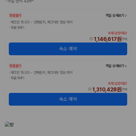
·
객실 면적 43m²
완전자차와 슈퍼자차는 업체별 보장 범위가 다를 수 있습니다. 카모아에서
는 제주 렌트카 가격과 함께 보험 조건을 비교해 여행 스타일에 맞는 보장
수준을 선택할 수 있습니다.
환불불가
객실 상세보기
·
체크인 15:00 ~ 언제든지, 체크아웃 정오 까지
3. 제주공항 접근성과 셔틀 조건을 함께 확인하세요
·
무료 WiFi
6개 남았어요!
제주 렌트카는 차량 인수 위치와 셔틀 편의성에 따라 실제 이용 만족도가
1,146,617원
/
1박
달라집니다. 공항에서 렌트카 사무실까지의 이동 조건을 가격과 함께 비교
숙소 예약
하는 것이 좋습니다.
제주도 렌트카 차종별 가격비교
환불불가
객실 상세보기
·
체크인 15:00 ~ 언제든지, 체크아웃 정오 까지
경차·소형차
·
무료 WiFi
혼자 또는 2인 여행에 적합하며 제주 렌트카 최저가를 찾는 사용자
6개 남았어요!
가 가장 먼저 비교하는 차종입니다.
1,310,428원
/
1박
준중형·중형차
숙소 예약
커플·친구 여행에서 많이 선택되며 가격과 승차감의 균형이 좋은 차
종입니다.
SUV
가족 여행, 짐이 많은 여행, 장거리 이동에 적합하며 보험 조건과 차
량 연식을 함께 비교하는 것이 좋습니다.
승합차·대형차
단체 여행이나 4인 이상 가족 여행에 적합하며 인원수, 짐 공간, 보