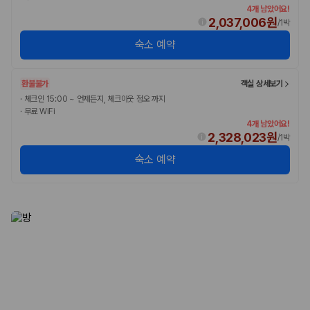
4개 남았어요!
2,037,006원
/
1박
숙소 예약
환불불가
객실 상세보기
·
체크인 15:00 ~ 언제든지, 체크아웃 정오 까지
·
무료 WiFi
4개 남았어요!
2,328,023원
/
1박
숙소 예약