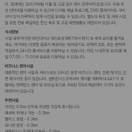
요가/필라테스
다. 침대에는 오리/거위털 이불 및 고급 침구 등이 갖추어져 있습니다. 무료 무
선 인터넷을 이용하실 수 있으며 디지털 채널 프로그램, DVD 플레이어도 구비
되어 있어 지루하지 않게 시간을 보내실 수 있습니다. 별도의 욕조 및 샤워 시설
키즈
을 갖춘 전용 욕실에는 전신 욕조 및 고급 세면용품도 마련되어 있습니다.
돌봄 서비스
식사정보
비즈니스
시설 내에 위치한 파인다이닝 레스토랑 MKT에서 현지 및 세계 요리를 즐겨보
비즈니스 센터
세요. 여기에는 다양한 음료가 제공되는 바/라운지도 갖춰져 있죠. 또는 편하게
컨퍼런스 센터
객실에서 24시간 룸서비스를 이용하실 수 있습니다. 아침 식사(주문 요리)를 매
회의공간
일 07:00 ~ 11:00에 유료로 이용하실 수 있습니다.
연회장
비즈니스 편의시설
장애인 편의시설
대표적인 편의 시설과 서비스로는 24시간 운영 비즈니스 센터, 간편 체크인, 간
점자 표시
편 체크아웃 등이 있습니다. 샌프란시스코에서의 행사를 계획하시나요? 이 호
휠체어 이용 가능 화장실
텔에는 컨퍼런스 센터 및 회의실 등으로 구성된 1394 제곱미터 크기의 공간이
휠체어로 이용 가능
마련되어 있습니다.
주변시설
흡연 시설
거리는 0.1km 단위로 최대한 가깝게 표시됩니다.
금연 숙박 시설
예르바 뷔에나 가든 - 0.3km
팰리스 호텔 - 0.3km
기타
유니언 광장 - 0.3km
프러포즈/로맨스 패키지 이용 가능
샌프란시스코 현대 미술관 - 0.4km