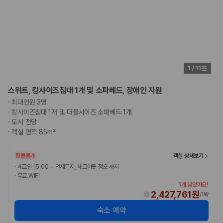
1
/
11
스위트, 킹사이즈침대 1개 및 소파베드, 장애인 지원
·
최대인원 3명
·
킹사이즈침대 1개 및 더블사이즈 소파베드 1개
·
도시 전망
·
객실 면적 85m²
환불불가
객실 상세보기
·
체크인 15:00 ~ 언제든지, 체크아웃 정오 까지
·
무료 WiFi
1개 남았어요!
2,427,761원
/
1박
숙소 예약