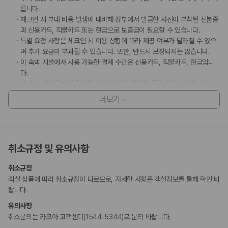
릅니다.
체크인 시 부대 비용 발생에 대비해 정부에서 발급한 사진이 부착된 신분증
과 신용카드, 직불카드 또는 현금으로 보증금이 필요할 수 있습니다.
특별 요청 사항은 체크인 시 이용 상황에 따라 제공 여부가 달라질 수 있으
며 추가 요금이 부과될 수 있습니다. 또한, 반드시 보장되지는 않습니다.
이 숙박 시설에서 사용 가능한 결제 수단은 신용카드, 직불카드, 현금입니
다.
이 숙박 시설은 안전을 위해 연기 감지기, 방범창 등을 갖추고 있습니다.
이 숙박 시설은 Lead with Care(포시즌스)의 청소 및 소독 지침을 준수합
더보기
니다.
수영장은 18세 이상의 고객이 이용하실 수 있습니다.
마사지 서비스 및 스파 트리트먼트의 경우 사전 예약이 필요합니다. 예약
확인 메일에 나와 있는 연락처 정보로 도착 전에 호텔에 연락하여 예약하실
취소규정 및 유의사항
수 있습니다.
만 17 세 이하 아동은 부모 또는 보호자와 같은 객실에서 침구를 추가하지
취소규정
않고 이용할 경우 무료로 숙박할 수 있습니다.
객실 상품에 따라 취소규정이 다르므로, 자세한 사항은 객실정보를 통해 확인 바
이용 상황에 따라 객실 연결이 가능하며, 예약 확인 메일에 나와 있는 번호
랍니다.
로 숙박 시설에 직접 연락하여 요청하실 수 있습니다.
비대면 체크인, 비대면 체크아웃 서비스를 이용하실 수 있습니다.
유의사항
취소문의는 카모아 고객센터(1544-5344)로 문의 바랍니다.