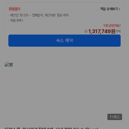
환불불가
객실 상세보기
·
체크인 15:00 ~ 언제든지, 체크아웃 정오 까지
·
무료 WiFi
1개 남았어요!
1,317,749원
/
1박
숙소 예약
1
/
6