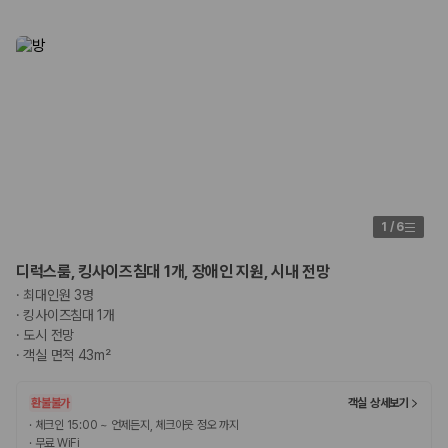
1
/
6
디럭스룸, 킹사이즈침대 1개, 장애인 지원, 시내 전망
·
최대인원 3명
·
킹사이즈침대 1개
·
도시 전망
·
객실 면적 43m²
환불불가
객실 상세보기
·
체크인 15:00 ~ 언제든지, 체크아웃 정오 까지
·
무료 WiFi