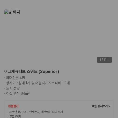
1
/
11
이그제큐티브 스위트 (Superior)
·
최대인원 4명
·
킹사이즈침대 1개 및 더블사이즈 소파베드 1개
·
도시 전망
·
객실 면적 64m²
환불불가
객실 상세보기
·
체크인 15:00 ~ 언제든지, 체크아웃 정오 까지
·
무료 WiFi