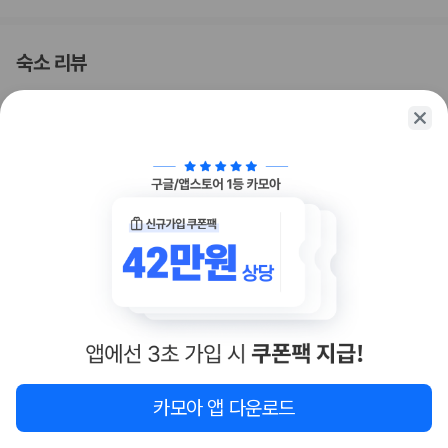
부가 정보
추가 안내사항
숙소 리뷰
기타 선택사항
주문 요리 아침 식사 요금: 1인당 USD 50(대략적인 금액)
4.7
/ 5.0
평점
주차 대행 요금: 1박 기준, USD 100(자유롭게 출입 가능)
추가 요금 지불 시 이른 체크인 가능(객실 이용 상황에 따라 다름)
시설 청결도
4.9
추가 요금 지불 시 늦은 체크아웃 가능(객실 이용 상황에 따라 다름)
직원 친절도
4.8
간이 침대 이용 요금: 1박 기준, USD 100.0
이용 만족도
4.7
위 목록에 명시되지 않은 다른 항목이 있을 수 있습니다. 요금 및 보증금은 세전
5.0
/
5.0
금액일 수 있으며 변경될 수 있습니다.
CHANGHYUN
현장 결제 유형 및 수단
룸 컨디션 좋습니다

Visa
조식은 먹지 않아서 모르겠고, 위치는 도심에 있어서 해안 관광지까지
…
Diners Club
2025.09.09
직불카드
Discover
더보기
현금
트러스트 리뷰
American Express
JCB International
카모아 앱 다운로드
Mastercard
반려동물