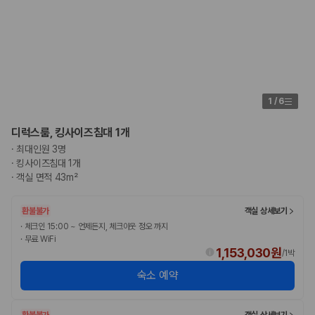
험 조건을 함께 확인해야 합니다.
제주렌트카 보험까지 비교해야 진짜 가격비교입
니다
동일한 차량이라도 보험 조건에 따라 실제 부담 금액이 달라질 수 있습니
1
/
6
다. 카모아는 제주 렌트카 가격뿐 아니라 일반자차, 완전자차, 슈퍼자차 조
건을 함께 확인할 수 있도록 돕습니다.
디럭스룸, 킹사이즈침대 1개
일반자차:
사고 발생 시 일정 금액의 면책금이 발생할 수 있습니다.
·
최대인원 3명
완전자차:
보상 한도 내에서 면책금 부담이 줄어드는 보험 조건입니
·
킹사이즈침대 1개
다.
·
객실 면적 43m²
슈퍼자차:
더 높은 보장 조건을 원하는 사용자에게 적합합니다.
2000만 고객이 선택한 렌트카 가격비교 플랫폼
환불불가
객실 상세보기
·
체크인 15:00 ~ 언제든지, 체크아웃 정오 까지
·
무료 WiFi
카모아는 제주렌트카부터 국내·해외 렌트카까지 비교할 수 있는 렌트카 가
1,153,030원
/
1박
격비교 플랫폼입니다.
숙소 예약
누적 이용 고객수
20,871,562
명
사용자 리뷰
환불불가
객실 상세보기