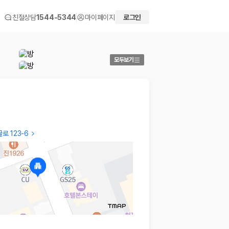
친절상담
1544-5344
마이페이지
로그인
모두보기
로 123-6
Seung Jae
Insoo
아침 식사도 괜찮았고, 방도 깔끔하게 관리되어서 좋았습니다.
조용하고
스타일러와 안마 의자도 흡족했네요. 다만 동해시 중심부에
…
2026.03
2026.04.04
 화면에서 비교해 사용자가 자신의 일정과 예산에 맞는 차량을 선택할 수 있도
더보기