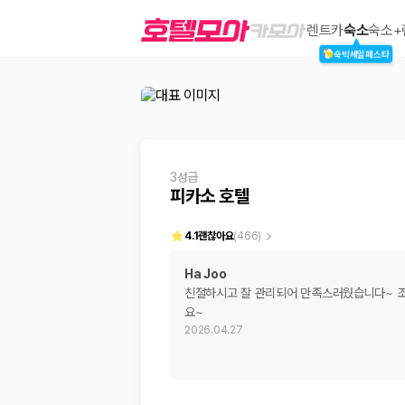
피카소 호텔
렌트카
숙소
숙소+
숙박세일페스타
2000만 이용고객이 선택한 제주 렌트카 가격비교 플랫폼
3성급
피카소 호텔
4.1
괜찮아요
(
466
)
Ha Joo
친절하시고 잘 관리되어 만족스러웠습니다~ 조
제주렌트카 가격비교는 카모아에서 한 번에
요~
2026.04.27
제주도 렌트카는 업체마다 차량 가격, 보험 조건, 면책금, 보상 한도, 인수
록 돕습니다.
업체별 가격비교:
제주 렌트카 업체별 실시간 예약 가능 차량과 요금