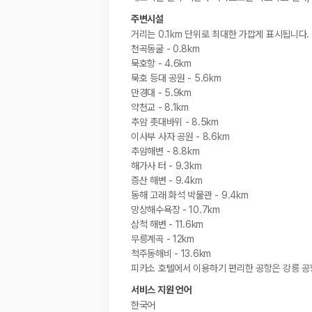
주변시설
거리는 0.1km 단위로 최대한 가깝게 표시됩니다.
천곡동굴 - 0.8km
묵호항 - 4.6km
묵호 등대 공원 - 5.6km
만경대 - 5.9km
약천교 - 8.1km
추암 촛대바위 - 8.5km
이사부 사자 공원 - 8.6km
추암해변 - 8.8km
해가사 터 - 9.3km
증산 해변 - 9.4km
동해 고래 화석 박물관 - 9.4km
망상해수욕장 - 10.7km
삼척 해변 - 11.6km
무릉계곡 - 12km
척주동해비 - 13.6km
피카소 호텔에서 이용하기 편리한 공항은 강릉 공항 
서비스 지원 언어
한국어