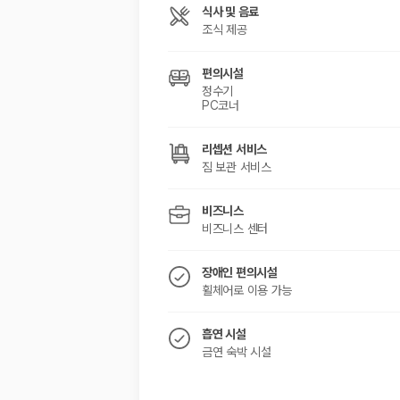
해외 렌트카 가격비교
식사 및 음료
카모아 사이트맵
조식 제공
편의시설
정수기
PC코너
리셉션 서비스
짐 보관 서비스
비즈니스
비즈니스 센터
장애인 편의시설
휠체어로 이용 가능
흡연 시설
금연 숙박 시설