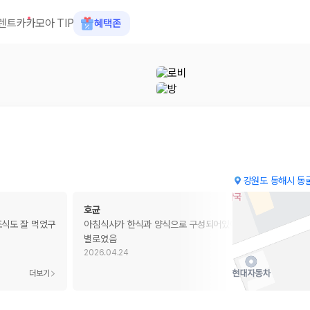
렌트카
카모아 TIP
혜택존
강원도 동해시 동굴
호균
식도 잘 먹었구
아침식사가 한식과 양식으로 구성되어있어 기대를 했으나 영
별로였음
2026.04.24
 장소, 취소 규정이 다릅니다. 카모아는 여러 제주 렌트카 업체의 조건을 한
더보기
더보기
을 비교합니다.