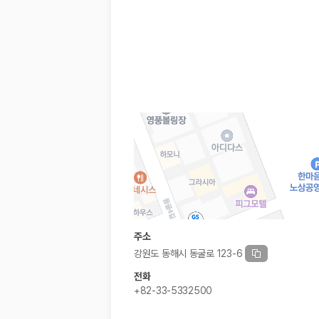
경차·소형차
혼자 또는 2인 여행에 적합하며 제주 렌트카 최저가를 찾는 사용자
준중형·중형차
커플·친구 여행에서 많이 선택되며 가격과 승차감의 균형이 좋은 차
SUV
가족 여행, 짐이 많은 여행, 장거리 이동에 적합하며 보험 조건과 차
승합차·대형차
단체 여행이나 4인 이상 가족 여행에 적합하며 인원수, 짐 공간, 보
제주렌트카 보험까지 비교해야 진짜 가격비교입
동일한 차량이라도 보험 조건에 따라 실제 부담 금액이 달라질 수 있습니다.
일반자차:
사고 발생 시 일정 금액의 면책금이 발생할 수 있습니다.
완전자차:
보상 한도 내에서 면책금 부담이 줄어드는 보험 조건입니
슈퍼자차:
더 높은 보장 조건을 원하는 사용자에게 적합합니다.
주소
2000만 고객이 선택한 렌트카 가격비교 플랫폼
강원도 동해시 동굴로 123-6
전화
카모아는 제주렌트카부터 국내·해외 렌트카까지 비교할 수 있는 렌트카 가
+82-33-5332500
누적 이용 고객수