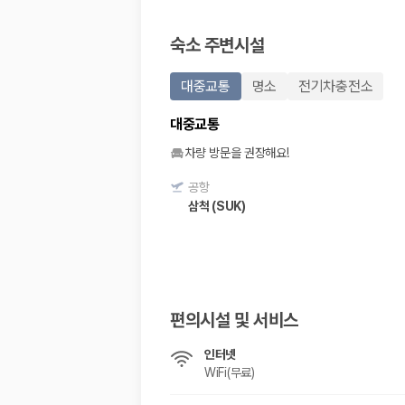
20,871,562
명
사용자 리뷰
숙소 주변시설
175,206
건
예약 가능 차량
67,123
대
대중교통
명소
전기차충전소
전국 렌트카 지점
1,829
개
대중교통
제주렌트카 가격비교 자주 묻는 질문
차량 방문을 권장해요!
공항
Q. 제주렌트카 가격비교는 카모아에서 어떻게 하나요?
삼척 (SUK)
A. 대여일, 반납일, 인수 지역을 선택하면 제주도 렌트카 업체별 가격, 차종,
Q. 제주 렌트카 최저가는 무엇을 기준으로 비교해야 하나요?
Q. 제주공항 근처 렌트카도 비교할 수 있나요?
Q. 제주 렌트카 가격비교 시 보험도 함께 비교할 수 있나요?
Q. 가족 여행에는 어떤 제주 렌트카를 비교해야 하나요?
제주렌트카 가격비교 주요 링크
편의시설 및 서비스
인터넷
제주도 렌트카 실시간 최저가 가격비교
WiFi(무료)
제주 렌트카 예약
국내 렌트카 가격비교