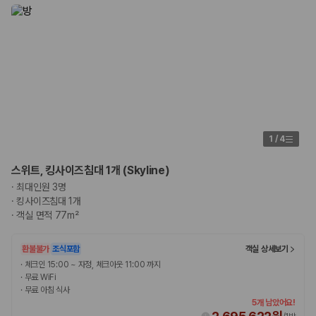
카모아 사이트맵
1
/
4
스위트, 킹사이즈침대 1개 (Skyline)
·
최대인원 3명
·
킹사이즈침대 1개
·
객실 면적 77m²
환불불가
조식포함
객실 상세보기
·
체크인 15:00 ~ 자정, 체크아웃 11:00 까지
·
무료 WiFi
·
무료 아침 식사
5개 남았어요!