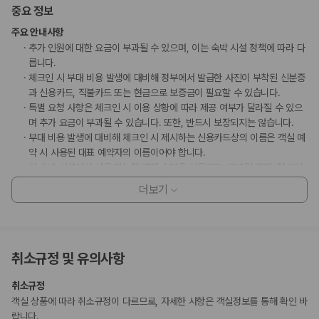
중요 정보
주요 안내사항
추가 인원에 대한 요금이 부과될 수 있으며, 이는 숙박 시설 정책에 따라 다
릅니다.
체크인 시 부대 비용 발생에 대비해 정부에서 발급한 사진이 부착된 신분증
과 신용카드, 직불카드 또는 현금으로 보증금이 필요할 수 있습니다.
특별 요청 사항은 체크인 시 이용 상황에 따라 제공 여부가 달라질 수 있으
며 추가 요금이 부과될 수 있습니다. 또한, 반드시 보장되지는 않습니다.
부대 비용 발생에 대비해 체크인 시 제시하는 신용카드상의 이름은 객실 예
약 시 사용된 대표 예약자의 이름이어야 합니다.
이 숙박 시설에서 사용 가능한 결제 수단은 신용카드, 모바일 결제, 현금입
니다.
더보기
Alipay, Apple Pay, WeChat Pay 등의 모바일 결제 옵션을 이용하실 수
있습니다.
이 숙박 시설은 도착 전에 고객의 신용카드를 사전 승인할 수 있습니다.
이 숙박 시설은 안전을 위해 소화기 등을 갖추고 있습니다.
취소규정 및 유의사항
수영장 이용 시간은 06:00 ~ 22:00입니다.
마사지 서비스 및 스파 트리트먼트의 경우 사전 예약이 필요합니다. 예약
취소규정
확인 메일에 나와 있는 연락처 정보로 도착 전에 호텔에 연락하여 예약하실
객실 상품에 따라 취소규정이 다르므로, 자세한 사항은 객실정보를 통해 확인 바
수 있습니다.
랍니다.
이용 상황에 따라 객실 연결이 가능하며, 예약 확인 메일에 나와 있는 번호