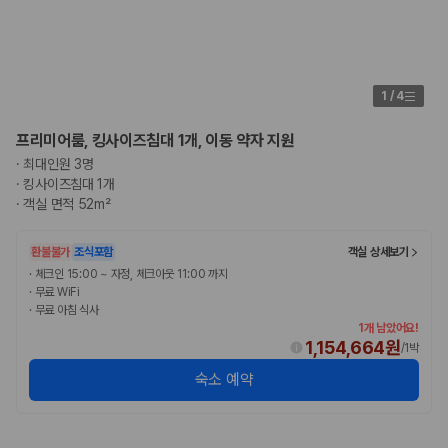
175,206
건
예약 가능 차량
67,123
대
전국 렌트카 지점
1,829
개
1
/
4
제주렌트카 가격비교 자주 묻는 질문
프리미어룸, 킹사이즈침대 1개, 이동 약자 지원
·
최대인원 3명
Q. 제주렌트카 가격비교는 카모아에서 어떻게 하나요?
·
킹사이즈침대 1개
A. 대여일, 반납일, 인수 지역을 선택하면 제주도 렌트카 업체별 가격, 차종,
·
객실 면적 52m²
보험 조건, 예약 가능 차량을 한 번에 비교할 수 있습니다.
Q. 제주 렌트카 최저가는 무엇을 기준으로 비교해야 하나요?
Q. 제주공항 근처 렌트카도 비교할 수 있나요?
환불불가
조식포함
객실 상세보기
Q. 제주 렌트카 가격비교 시 보험도 함께 비교할 수 있나요?
·
체크인 15:00 ~ 자정, 체크아웃 11:00 까지
Q. 가족 여행에는 어떤 제주 렌트카를 비교해야 하나요?
·
무료 WiFi
·
무료 아침 식사
제주렌트카 가격비교 주요 링크
1개 남았어요!
1,154,664원
/
1박
제주도 렌트카 실시간 최저가 가격비교
숙소 예약
제주 렌트카 예약
국내 렌트카 가격비교
해외 렌트카 가격비교