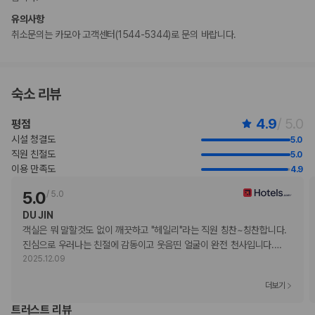
로 숙박 시설에 직접 연락하여 요청하실 수 있습니다.
유의사항
고객의 안전을 위해 모바일 기기를 이용하여 객실 출입 가능 등의 조치를
취소문의는 카모아 고객센터(1544-5344)로 문의 바랍니다.
시행 중입니다.
부가 정보
숙소 리뷰
추가 안내사항
4.9
/ 5.0
평점
기타 선택사항
뷔페 아침 식사 요금: 1인당 AUD 60(대략적인 금액)
시설 청결도
5.0
주차 대행 요금: 1일 기준, AUD 120(자유롭게 출입 가능)
직원 친절도
5.0
추가 요금 지불 시 이른 체크인 가능(객실 이용 상황에 따라 다름)
이용 만족도
4.9
추가 요금 지불 시 늦은 체크아웃 가능(객실 이용 상황에 따라 다름)
5.0
/
5.0
간이 침대 이용 요금: 1일 기준, AUD 120.0
신용카드로 결제하시는 경우 2%의 추가 요금이 부과됩니다.
DU JIN
위 목록에 명시되지 않은 다른 항목이 있을 수 있습니다. 요금 및 보증금은 세전
객실은 뭐 말할것도 없이 깨끗하고 "헤일리"라는 직원 칭찬~칭찬합니다. 
금액일 수 있으며 변경될 수 있습니다.
진심으로 우러나는 친절에 감동이고 웃음띤 얼굴이 완전 천사입니다.
…
2025.12.09
현장 결제 유형 및 수단
Visa
더보기
Diners Club
트러스트 리뷰
직불카드 결제 불가