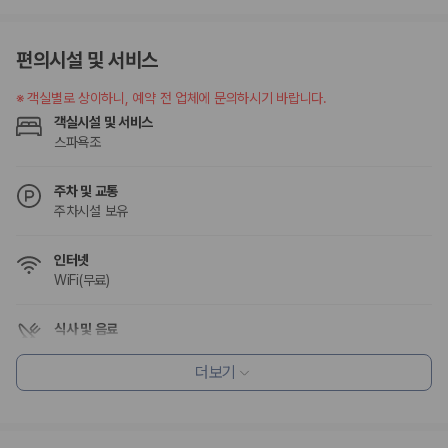
편의시설 및 서비스
※
객실별로 상이하니, 예약 전 업체에 문의하시기 바랍니다.
객실시설 및 서비스
스파욕조
주차 및 교통
주차시설 보유
인터넷
WiFi(무료)
식사 및 음료
조식 제공
레스토랑
더보기
커피숍/카페
조식가능(유료)
채식메뉴 옵션 이용 가능