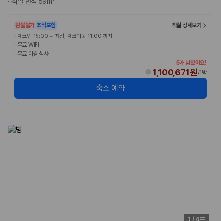
·
객실 면적 59m²
완전자차와 슈퍼자차는 업체별 보장 범위가 다를 수 있습니다. 카모아에서
는 제주 렌트카 가격과 함께 보험 조건을 비교해 여행 스타일에 맞는 보장
수준을 선택할 수 있습니다.
환불불가
조식포함
객실 상세보기
·
체크인 15:00 ~ 자정, 체크아웃 11:00 까지
3. 제주공항 접근성과 셔틀 조건을 함께 확인하세요
·
무료 WiFi
·
무료 아침 식사
제주 렌트카는 차량 인수 위치와 셔틀 편의성에 따라 실제 이용 만족도가
5개 남았어요!
달라집니다. 공항에서 렌트카 사무실까지의 이동 조건을 가격과 함께 비교
1,100,671원
/
1박
하는 것이 좋습니다.
숙소 예약
제주도 렌트카 차종별 가격비교
경차·소형차
혼자 또는 2인 여행에 적합하며 제주 렌트카 최저가를 찾는 사용자
가 가장 먼저 비교하는 차종입니다.
준중형·중형차
커플·친구 여행에서 많이 선택되며 가격과 승차감의 균형이 좋은 차
종입니다.
SUV
가족 여행, 짐이 많은 여행, 장거리 이동에 적합하며 보험 조건과 차
량 연식을 함께 비교하는 것이 좋습니다.
승합차·대형차
단체 여행이나 4인 이상 가족 여행에 적합하며 인원수, 짐 공간, 보
1
/
4