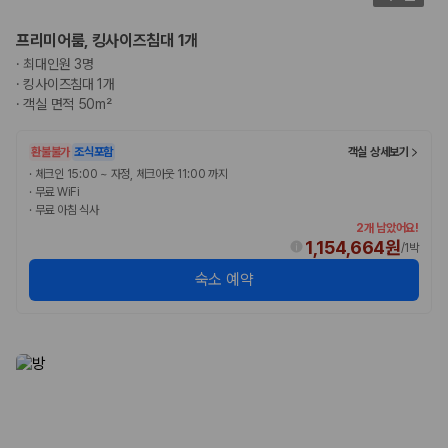
험 조건을 함께 확인해야 합니다.
프리미어룸, 킹사이즈침대 1개
제주렌트카 보험까지 비교해야 진짜 가격비교입
·
최대인원 3명
니다
·
킹사이즈침대 1개
·
객실 면적 50m²
동일한 차량이라도 보험 조건에 따라 실제 부담 금액이 달라질 수 있습니
다. 카모아는 제주 렌트카 가격뿐 아니라 일반자차, 완전자차, 슈퍼자차 조
환불불가
조식포함
객실 상세보기
건을 함께 확인할 수 있도록 돕습니다.
·
체크인 15:00 ~ 자정, 체크아웃 11:00 까지
·
무료 WiFi
일반자차:
사고 발생 시 일정 금액의 면책금이 발생할 수 있습니다.
·
무료 아침 식사
완전자차:
보상 한도 내에서 면책금 부담이 줄어드는 보험 조건입니
2개 남았어요!
다.
1,154,664원
/
1박
슈퍼자차:
더 높은 보장 조건을 원하는 사용자에게 적합합니다.
숙소 예약
2000만 고객이 선택한 렌트카 가격비교 플랫폼
카모아는 제주렌트카부터 국내·해외 렌트카까지 비교할 수 있는 렌트카 가
격비교 플랫폼입니다.
누적 이용 고객수
20,871,562
명
사용자 리뷰