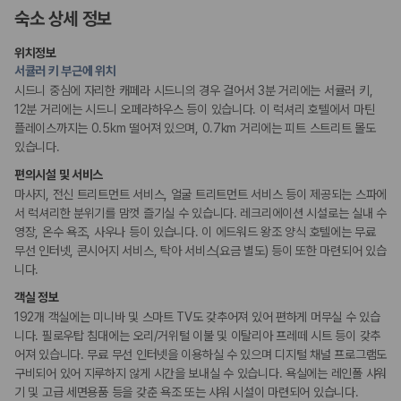
편의시설
숙소 상세 정보
ATM/은행업무
엘리베이터
위치정보
정수기
서큘러 키 부근에 위치
수화물 보관소
시드니 중심에 자리한 캐페라 시드니의 경우 걸어서 3분 거리에는 서큘러 키,
12분 거리에는 시드니 오페라하우스 등이 있습니다. 이 럭셔리 호텔에서 마틴
리셉션 서비스
플레이스까지는 0.5km 떨어져 있으며, 0.7km 거리에는 피트 스트리트 몰도
주차 대행
있습니다.
드라이클리닝/세탁서비스
콘시어지 서비스
편의시설 및 서비스
짐 보관 서비스
포터/벨보이
마사지, 전신 트리트먼트 서비스, 얼굴 트리트먼트 서비스 등이 제공되는 스파에
다국어 구사 가능 직원
서 럭셔리한 분위기를 맘껏 즐기실 수 있습니다. 레크리에이션 시설로는 실내 수
영장, 온수 욕조, 사우나 등이 있습니다. 이 에드워드 왕조 양식 호텔에는 무료
무선 인터넷, 콘시어지 서비스, 탁아 서비스(요금 별도) 등이 또한 마련되어 있습
웰빙 및 피트니스
피트니스/헬스시설
니다.
사우나/스파
객실 정보
192개 객실에는 미니바 및 스마트 TV도 갖추어져 있어 편하게 머무실 수 있습
액티비티
니다. 필로우탑 침대에는 오리/거위털 이불 및 이탈리아 프레떼 시트 등이 갖추
수영장
어져 있습니다. 무료 무선 인터넷을 이용하실 수 있으며 디지털 채널 프로그램도
서핑
구비되어 있어 지루하지 않게 시간을 보내실 수 있습니다. 욕실에는 레인폴 샤워
보트투어
기 및 고급 세면용품 등을 갖춘 욕조 또는 샤워 시설이 마련되어 있습니다.