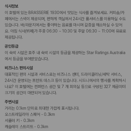
키즈
식사정보
돌봄 서비스
이 호텔에 있는 BRASSERIE 1930에서 맛있는 식사를 즐겨보세요. 커피숍/카
어린이 프로그램
페에서는 스낵이 제공되며, 편하게 객실에서 24시간 룸서비스를 이용하실 수도
있습니다. 바/라운지에서는 좋아하는 음료를 마시며 갈증을 해소하실 수 있어
비즈니스
요. 아침 식사(뷔페)가 주중 06:30 ~ 10:30 및 주말 06:30 ~ 11:00에 유료로
비즈니스 센터
제공됩니다.
회의공간
공인등급
이 숙박 시설은 호주 내 숙박 시설의 등급을 제공하는 Star Ratings Australia
장애인 편의시설
에서 등급을 부여받았습니다.
점자 표시
휠체어 이용 가능 화장실
비즈니스 편의시설
휠체어로 이용 가능
대표적인 편의 시설과 서비스로는 비즈니스 센터, 드라이클리닝/세탁 서비스,
24시간 운영되는 프런트 데스크 등이 있습니다. 시드니에서의 행사를 계획하시
흡연 시설
나요? 이 호텔에는 컨퍼런스 공간 및 7 개 회의실 등으로 구성된 327 제곱미터
금연 숙박 시설
크기의 공간이 마련되어 있습니다.
주변시설
기타
거리는 0.1km 단위로 최대한 가깝게 표시됩니다.
프러포즈/로맨스 패키지 이용 가능
오스트레일리아 스퀘어 - 0.3km
커플/프라이빗 다이닝
프라이빗 피크닉
서큘러 키 - 0.3km
캐슬레이 스트리트 - 0.3km