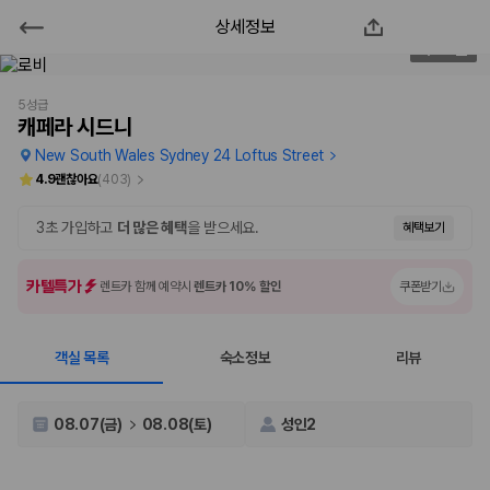
상세정보
캐페라 시드니
2
/
122
2000만 이용고객이 선택한 제주 렌트카 가격비교 플랫폼
5성급
캐페라 시드니
New South Wales Sydney 24 Loftus Street
4.9
괜찮아요
(
403
)
3초 가입하고
더 많은 혜택
을 받으세요.
혜택보기
카텔특가
렌트카 함께 예약시
렌트카 10% 할인
쿠폰받기
객실 목록
숙소정보
리뷰
제주렌트카 가격비교는 카모아에서 한 번에
제주도 렌트카는 업체마다 차량 가격, 보험 조건, 면책금, 보상 한도, 인수
08.07(금)
08.08(토)
성인2
장소, 취소 규정이 다릅니다. 카모아는 여러 제주 렌트카 업체의 조건을 한
화면에서 비교해 사용자가 자신의 일정과 예산에 맞는 차량을 선택할 수 있
도록 돕습니다.