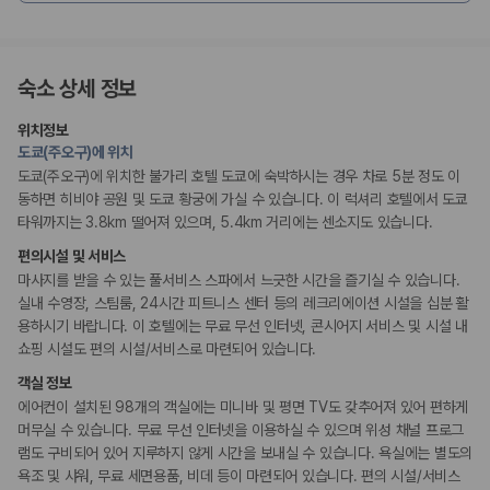
리셉션 서비스
주차 대행
드라이클리닝/세탁서비스
숙소 상세 정보
콘시어지 서비스
다국어 구사 가능 직원
위치정보
도쿄(주오구)에 위치
웰빙 및 피트니스
도쿄(주오구)에 위치한 불가리 호텔 도쿄에 숙박하시는 경우 차로 5분 정도 이
피트니스/헬스시설
동하면 히비야 공원 및 도쿄 황궁에 가실 수 있습니다. 이 럭셔리 호텔에서 도쿄
사우나/스파
타워까지는 3.8km 떨어져 있으며, 5.4km 거리에는 센소지도 있습니다.
액티비티
편의시설 및 서비스
수영장
마사지를 받을 수 있는 풀서비스 스파에서 느긋한 시간을 즐기실 수 있습니다.
실내 수영장, 스팀룸, 24시간 피트니스 센터 등의 레크리에이션 시설을 십분 활
용하시기 바랍니다. 이 호텔에는 무료 무선 인터넷, 콘시어지 서비스 및 시설 내
비즈니스
쇼핑 시설도 편의 시설/서비스로 마련되어 있습니다.
연회장
객실 정보
장애인 편의시설
에어컨이 설치된 98개의 객실에는 미니바 및 평면 TV도 갖추어져 있어 편하게
휠체어로 이용가능한 주차장
머무실 수 있습니다. 무료 무선 인터넷을 이용하실 수 있으며 위성 채널 프로그
휠체어로 이용 가능
램도 구비되어 있어 지루하지 않게 시간을 보내실 수 있습니다. 욕실에는 별도의
욕조 및 샤워, 무료 세면용품, 비데 등이 마련되어 있습니다. 편의 시설/서비스