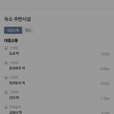
숙소 주변시설
대중교통
명소
대중교통
기차역
도쿄 역
369m
기차역
유라쿠초 역
648m
기차역
핫초보리 역
900m
기차역
간다 역
1.4km
지하철역
교바시 역
304m