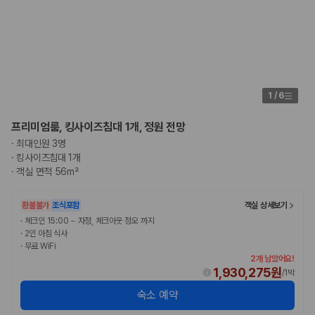
175,206
건
예약 가능 차량
67,123
대
전국 렌트카 지점
1,829
개
제주렌트카 가격비교 자주 묻는 질문
1
/
6
Q. 제주렌트카 가격비교는 카모아에서 어떻게 하나요?
프리미엄룸, 킹사이즈침대 1개, 정원 전망
A. 대여일, 반납일, 인수 지역을 선택하면 제주도 렌트카 업체별 가격, 차종,
·
최대인원 3명
보험 조건, 예약 가능 차량을 한 번에 비교할 수 있습니다.
·
킹사이즈침대 1개
Q. 제주 렌트카 최저가는 무엇을 기준으로 비교해야 하나요?
·
객실 면적 56m²
Q. 제주공항 근처 렌트카도 비교할 수 있나요?
Q. 제주 렌트카 가격비교 시 보험도 함께 비교할 수 있나요?
Q. 가족 여행에는 어떤 제주 렌트카를 비교해야 하나요?
환불불가
조식포함
객실 상세보기
·
체크인 15:00 ~ 자정, 체크아웃 정오 까지
제주렌트카 가격비교 주요 링크
·
2인 아침 식사
·
무료 WiFi
2개 남았어요!
제주도 렌트카 실시간 최저가 가격비교
1,930,275원
/
1박
제주 렌트카 예약
국내 렌트카 가격비교
숙소 예약
해외 렌트카 가격비교