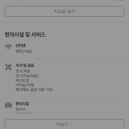
지도로 보기
편의시설 및 서비스
인터넷
WiFi(무료)
식사 및 음료
조식 제공
조식가능(유료)
레스토랑
커피숍/카페
채식메뉴 옵션 이용 가능
편의시설
정수기
엘리베이터
루프탑
정원
더보기