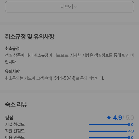
이용 상황에 따라 객실 연결이 가능하며, 예약 확인 메일에 나와 있는 번호
더보기
로 숙박 시설에 직접 연락하여 요청하실 수 있습니다.
일본 후생노동성은 모든 외국인 방문자가 여관, 호텔, 모텔 등의 모든 숙박
시설에 투숙할 때 여권 번호와 국적을 제출하도록 요구하고 있습니다. 또
한, 숙박 시설의 소유주는 제출된 모든 투숙객의 여권을 복사하고 해당 복
취소규정 및 유의사항
사본을 보관해야 합니다.
일부 숙박 시설에서는 문신이 있는 고객님의 시설 내 공중 목욕 시설 이용
취소규정
을 허용하지 않습니다.
객실 상품에 따라 취소규정이 다르므로, 자세한 사항은 객실정보를 통해 확인 바
지불 요금
랍니다.
체크인 또는 체크아웃 시 숙박 시설에서 다음 요금을 청구할 수 있습니다(요금에
유의사항
는 해당 세금이 포함될 수 있음).
취소문의는 카모아 고객센터(1544-5344)로 문의 바랍니다.
도시세가 숙박 시설에서 부과될 수 있습니다. 도시세는 객실 요금에 따라 1
박 기준 1인당 JPY 100~10,000입니다. 추가 면제가 적용될 수 있습니
다. 자세한 내용은 예약 후 받으신 예약 확인 메일에 나와 있는 연락처 정보
로 숙박 시설에 문의해 주시기 바랍니다.
숙소 리뷰
이 숙박 시설에서 제공한 모든 요금 정보가 포함되어 있습니다.
4.9
/ 5.0
평점
부가 정보
시설 청결도
5.0
추가 안내사항
직원 친절도
4.9
이용 만족도
5.0