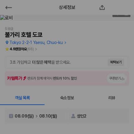
상세정보
불가리 호텔 도쿄
2
/
173
2000만 이용고객이 선택한 제주 렌트카 가격비교 플랫폼
5성급
불가리 호텔 도쿄
Tokyo 2-2-1 Yaesu, Chuo-ku
4.9
괜찮아요
(
66
)
3초 가입하고
더 많은 혜택
을 받으세요.
혜택보기
카텔특가
렌트카 함께 예약시
렌트카 10% 할인
쿠폰받기
객실 목록
숙소정보
리뷰
제주렌트카 가격비교는 카모아에서 한 번에
제주도 렌트카는 업체마다 차량 가격, 보험 조건, 면책금, 보상 한도, 인수
08.09(일)
08.10(월)
성인2
장소, 취소 규정이 다릅니다. 카모아는 여러 제주 렌트카 업체의 조건을 한
화면에서 비교해 사용자가 자신의 일정과 예산에 맞는 차량을 선택할 수 있
도록 돕습니다.