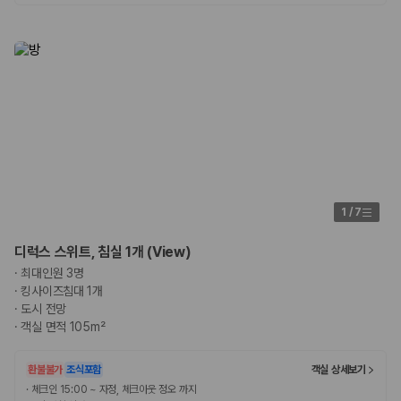
카모아 사이트맵
1
/
7
디럭스 스위트, 침실 1개 (View)
·
최대인원 3명
·
킹사이즈침대 1개
·
도시 전망
·
객실 면적 105m²
환불불가
조식포함
객실 상세보기
·
체크인 15:00 ~ 자정, 체크아웃 정오 까지