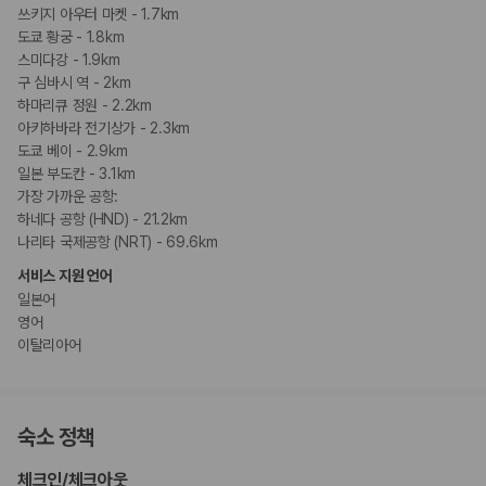
쓰키지 아우터 마켓 - 1.7km
도쿄 황궁 - 1.8km
스미다강 - 1.9km
구 심바시 역 - 2km
하마리큐 정원 - 2.2km
아키하바라 전기상가 - 2.3km
도쿄 베이 - 2.9km
일본 부도칸 - 3.1km
가장 가까운 공항:
하네다 공항 (HND) - 21.2km
나리타 국제공항 (NRT) - 69.6km
서비스 지원 언어
일본어
영어
이탈리아어
숙소 정책
체크인
/
체크아웃