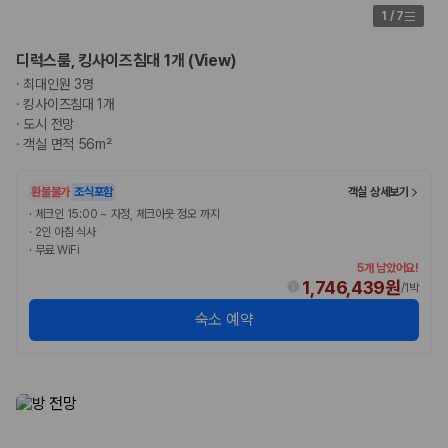
험 조건을 함께 확인해야 합니다.
1
/
7
제주렌트카 보험까지 비교해야 진짜 가격비교입
디럭스룸, 킹사이즈침대 1개 (View)
니다
·
최대인원 3명
·
킹사이즈침대 1개
·
도시 전망
동일한 차량이라도 보험 조건에 따라 실제 부담 금액이 달라질 수 있습니
·
객실 면적 56m²
다. 카모아는 제주 렌트카 가격뿐 아니라 일반자차, 완전자차, 슈퍼자차 조
건을 함께 확인할 수 있도록 돕습니다.
환불불가
조식포함
객실 상세보기
일반자차:
사고 발생 시 일정 금액의 면책금이 발생할 수 있습니다.
·
체크인 15:00 ~ 자정, 체크아웃 정오 까지
완전자차:
보상 한도 내에서 면책금 부담이 줄어드는 보험 조건입니
·
2인 아침 식사
다.
·
무료 WiFi
슈퍼자차:
더 높은 보장 조건을 원하는 사용자에게 적합합니다.
5개 남았어요!
1,746,439원
/
1박
2000만 고객이 선택한 렌트카 가격비교 플랫폼
숙소 예약
카모아는 제주렌트카부터 국내·해외 렌트카까지 비교할 수 있는 렌트카 가
격비교 플랫폼입니다.
누적 이용 고객수
20,871,562
명
사용자 리뷰