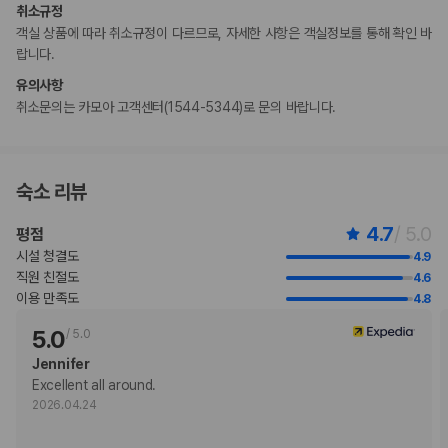
취소규정
예약 확인 메일에 나와 있는 연락처 정보로 해당 숙박 시설에 직접 연락하
객실 상품에 따라 취소규정이 다르므로, 자세한 사항은 객실정보를 통해 확인 바
여 반려동물 동반과 관련된 사항을 문의하실 수 있습니다. 동반 시 추가 요
랍니다.
금이 부과되며 요금 섹션에서 확인하실 수 있습니다.
고객의 안전을 위해 모든 거래 시 현금 없이 결제 가능 등의 조치를 시행 중
유의사항
입니다.
취소문의는 카모아 고객센터(1544-5344)로 문의 바랍니다.
부가 정보
추가 안내사항
숙소 리뷰
기타 선택사항
4.7
/ 5.0
평점
주문 요리 아침 식사 요금: 성인 USD 20 ~ 50, 어린이 USD 15 ~ 30(대
략적인 금액)
시설 청결도
4.9
객실 내 무선 인터넷 요금: 1일 기준 USD 14.99(요금 변동 가능)
직원 친절도
4.6
주차 대행 요금: 1일 기준, USD 89(자유롭게 출입 가능)
이용 만족도
4.8
반려동물 동반 시 요금: 숙박 기간 내 1회, 숙소당 USD 150
5.0
/
5.0
장애인 안내 동물의 경우 요금 면제
위 목록에 명시되지 않은 다른 항목이 있을 수 있습니다. 요금 및 보증금은 세전
Jennifer
금액일 수 있으며 변경될 수 있습니다.
Excellent all around.
2026.04.24
현장 결제 유형 및 수단
Visa