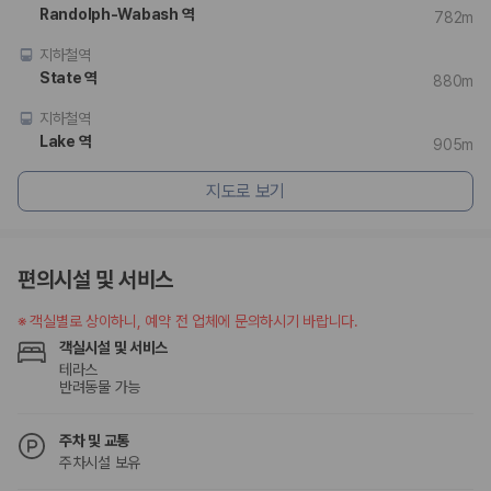
험 조건을 함께 확인해야 합니다.
Randolph-Wabash 역
782m
제주렌트카 보험까지 비교해야 진짜 가격비교입
지하철역
State 역
880m
니다
지하철역
동일한 차량이라도 보험 조건에 따라 실제 부담 금액이 달라질 수 있습니
Lake 역
905m
다. 카모아는 제주 렌트카 가격뿐 아니라 일반자차, 완전자차, 슈퍼자차 조
건을 함께 확인할 수 있도록 돕습니다.
지도로 보기
일반자차:
사고 발생 시 일정 금액의 면책금이 발생할 수 있습니다.
완전자차:
보상 한도 내에서 면책금 부담이 줄어드는 보험 조건입니
다.
편의시설 및 서비스
슈퍼자차:
더 높은 보장 조건을 원하는 사용자에게 적합합니다.
※
객실별로 상이하니, 예약 전 업체에 문의하시기 바랍니다.
2000만 고객이 선택한 렌트카 가격비교 플랫폼
객실시설 및 서비스
테라스
카모아는 제주렌트카부터 국내·해외 렌트카까지 비교할 수 있는 렌트카 가
반려동물 가능
격비교 플랫폼입니다.
누적 이용 고객수
주차 및 교통
20,871,562
명
주차시설 보유
사용자 리뷰