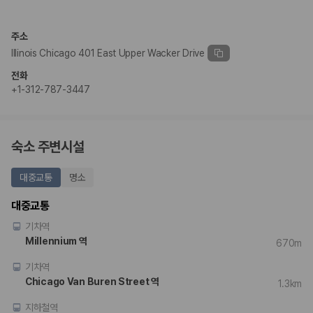
완전자차와 슈퍼자차는 업체별 보장 범위가 다를 수 있습니다. 카모아에서
는 제주 렌트카 가격과 함께 보험 조건을 비교해 여행 스타일에 맞는 보장
수준을 선택할 수 있습니다.
주소
Illinois Chicago 401 East Upper Wacker Drive
3. 제주공항 접근성과 셔틀 조건을 함께 확인하세요
전화
제주 렌트카는 차량 인수 위치와 셔틀 편의성에 따라 실제 이용 만족도가
+1-312-787-3447
달라집니다. 공항에서 렌트카 사무실까지의 이동 조건을 가격과 함께 비교
하는 것이 좋습니다.
제주도 렌트카 차종별 가격비교
숙소 주변시설
경차·소형차
대중교통
명소
혼자 또는 2인 여행에 적합하며 제주 렌트카 최저가를 찾는 사용자
가 가장 먼저 비교하는 차종입니다.
대중교통
준중형·중형차
기차역
커플·친구 여행에서 많이 선택되며 가격과 승차감의 균형이 좋은 차
종입니다.
Millennium 역
670m
SUV
기차역
가족 여행, 짐이 많은 여행, 장거리 이동에 적합하며 보험 조건과 차
량 연식을 함께 비교하는 것이 좋습니다.
Chicago Van Buren Street 역
1.3km
승합차·대형차
단체 여행이나 4인 이상 가족 여행에 적합하며 인원수, 짐 공간, 보
지하철역