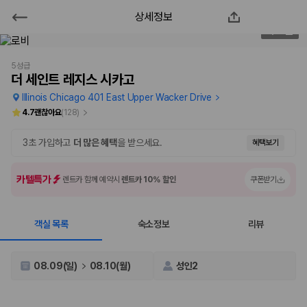
상세정보
더 세인트 레지스 시카고
2
/
82
2000만 이용고객이 선택한 제주 렌트카 가격비교 플랫폼
5성급
더 세인트 레지스 시카고
Illinois Chicago 401 East Upper Wacker Drive
4.7
괜찮아요
(
128
)
3초 가입하고
더 많은 혜택
을 받으세요.
혜택보기
카텔특가
렌트카 함께 예약시
렌트카 10% 할인
쿠폰받기
객실 목록
숙소정보
리뷰
제주렌트카 가격비교는 카모아에서 한 번에
제주도 렌트카는 업체마다 차량 가격, 보험 조건, 면책금, 보상 한도, 인수
08.09(일)
08.10(월)
성인2
장소, 취소 규정이 다릅니다. 카모아는 여러 제주 렌트카 업체의 조건을 한
화면에서 비교해 사용자가 자신의 일정과 예산에 맞는 차량을 선택할 수 있
도록 돕습니다.