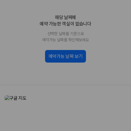
업체별 가격비교:
제주 렌트카 업체별 실시간 예약 가능 차량과 요금
을 비교합니다.
해당 날짜에
차종별 최저가 비교:
경차, 소형, 준중형, 중형, SUV, 승합차 등 여행
인원에 맞는 차종별 가격을 비교합니다.
예약 가능한 객실이 없습니다
보험 조건 비교:
일반자차, 완전자차, 슈퍼자차의 면책금과 보상 한
선택한 날짜를 기준으로
도를 비교합니다.
제주공항 인수 조건 비교:
셔틀 이동, 인수 위치, 반납 편의성을 함께
예약가능 날짜를 확인해보세요
확인합니다.
실시간 예약:
비교 후 원하는 차량을 바로 예약할 수 있습니다.
예약가능 날짜 보기
제주렌트카 실시간 가격비교 바로가기
제주 렌트카를 찾을 때 꼭 비교해야 하는 기준
1. 단순 최저가가 아니라 실제 결제 조건을 비교하세요
제주렌트카 최저가는 차량 기본요금만으로 판단하기 어렵습니다. 보험 포
함 여부, 면책금, 보상 한도, 옵션 비용, 취소 수수료를 함께 확인해야 실제
로 저렴한 차량을 고를 수 있습니다.
2. 보험 조건은 가격만큼 중요합니다