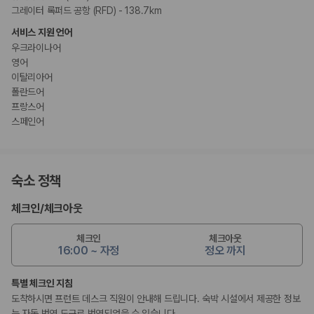
그레이터 록퍼드 공항 (RFD) - 138.7km
서비스 지원 언어
우크라이나어
영어
이탈리아어
폴란드어
프랑스어
스페인어
숙소 정책
체크인
/
체크아웃
체크인
체크아웃
16:00 ~ 자정
정오 까지
특별 체크인 지침
도착하시면 프런트 데스크 직원이 안내해 드립니다. 숙박 시설에서 제공한 정보
는 자동 번역 도구로 번역되었을 수 있습니다.