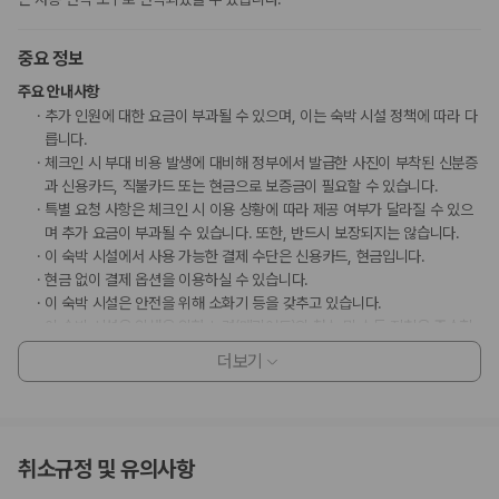
중요 정보
주요 안내사항
추가 인원에 대한 요금이 부과될 수 있으며, 이는 숙박 시설 정책에 따라 다
릅니다.
체크인 시 부대 비용 발생에 대비해 정부에서 발급한 사진이 부착된 신분증
과 신용카드, 직불카드 또는 현금으로 보증금이 필요할 수 있습니다.
특별 요청 사항은 체크인 시 이용 상황에 따라 제공 여부가 달라질 수 있으
며 추가 요금이 부과될 수 있습니다. 또한, 반드시 보장되지는 않습니다.
이 숙박 시설에서 사용 가능한 결제 수단은 신용카드, 현금입니다.
현금 없이 결제 옵션을 이용하실 수 있습니다.
이 숙박 시설은 안전을 위해 소화기 등을 갖추고 있습니다.
이 숙박 시설은 위생을 위한 노력(메리어트)의 청소 및 소독 지침을 준수합
니다.
더보기
수영장 이용 시간은 08:00 ~ 20:00입니다.
마사지 서비스 및 스파 트리트먼트의 경우 사전 예약이 필요합니다. 예약
확인 메일에 나와 있는 연락처 정보로 도착 전에 호텔에 연락하여 예약하실
수 있습니다.
취소규정 및 유의사항
이용 상황에 따라 객실 연결이 가능하며, 예약 확인 메일에 나와 있는 번호
로 숙박 시설에 직접 연락하여 요청하실 수 있습니다.