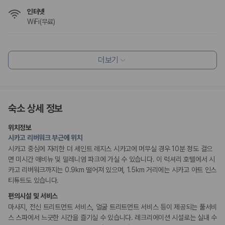
175,206
건
인터넷
예약 가능 차량
WiFi(무료)
67,123
대
전국 렌트카 지점
1,829
개
식사 및 음료
조식 제공
더보기
제주렌트카 가격비교 자주 묻는 질문
레스토랑
커피숍/카페
조식가능(유료)
Q. 제주렌트카 가격비교는 카모아에서 어떻게 하나요?
채식메뉴 옵션 이용 가능
A. 대여일, 반납일, 인수 지역을 선택하면 제주도 렌트카 업체별 가격, 차종,
보험 조건, 예약 가능 차량을 한 번에 비교할 수 있습니다.
숙소 상세 정보
편의시설
Q. 제주 렌트카 최저가는 무엇을 기준으로 비교해야 하나요?
테라스
Q. 제주공항 근처 렌트카도 비교할 수 있나요?
위치정보
엘리베이터
Q. 제주 렌트카 가격비교 시 보험도 함께 비교할 수 있나요?
시카고 리버워크 부근에 위치
루프탑
Q. 가족 여행에는 어떤 제주 렌트카를 비교해야 하나요?
수화물 보관소
시카고 중심에 자리한 더 세인트 레지스 시카고에 머무실 경우 10분 정도 걸으
정원
면 미시간 애비뉴 및 밀레니엄 파크에 가실 수 있습니다. 이 럭셔리 호텔에서 시
제주렌트카 가격비교 주요 링크
카고 리버워크까지는 0.9km 떨어져 있으며, 1.5km 거리에는 시카고 아트 인스
리셉션 서비스
티튜트도 있습니다.
제주도 렌트카 실시간 최저가 가격비교
주차 대행
편의시설 및 서비스
제주 렌트카 예약
드라이클리닝/세탁서비스
콘시어지 서비스
마사지, 전신 트리트먼트 서비스, 얼굴 트리트먼트 서비스 등이 제공되는 풀서비
국내 렌트카 가격비교
짐 보관 서비스
해외 렌트카 가격비교
스 스파에서 느긋한 시간을 즐기실 수 있습니다. 레크리에이션 시설로는 실내 수