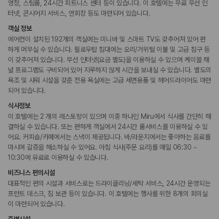
카모아 사이트맵
영장, 스팀룸, 24시간 피트니스 센터 등이 있습니다. 이 호텔에는 무료 무선 인
터넷, 콘시어지 서비스, 연회장 등도 마련되어 있습니다.
웰빙 및 피트니스
피트니스/헬스시설
객실 정보
사우나/스파
에어컨이 설치된 192개의 객실에는 미니바 및 스마트 TV도 갖추어져 있어 편
하게 머무실 수 있습니다. 필로우탑 침대에는 오리/거위털 이불 및 고급 침구 등
액티비티
이 갖추어져 있습니다. 무선 인터넷(요금 별도)을 이용하실 수 있으며 케이블 채
수영장
널 프로그램도 구비되어 있어 지루하지 않게 시간을 보내실 수 있습니다. 별도의
욕조 및 샤워 시설을 갖춘 전용 욕실에는 고급 세면용품 및 헤어드라이어도 마련
비즈니스
되어 있습니다.
회의공간
식사정보
연회장
이 호텔에는 2 개의 레스토랑이 있으며 이중 하나인 Miru에서 식사를 간단히 해
결하실 수 있습니다. 또는 편하게 객실에서 24시간 룸서비스를 이용하실 수 있
장애인 편의시설
어요. 커피숍/카페에서는 스낵이 제공됩니다. 바/라운지에서는 좋아하는 음료를
점자 표시
마시며 갈증을 해소하실 수 있어요. 아침 식사(주문 요리)를 매일 06:30 ~
휠체어 이용 가능 화장실
휠체어로 이용 가능
10:30에 유료로 이용하실 수 있습니다.
비즈니스 편의시설
흡연 시설
대표적인 편의 시설과 서비스로는 드라이클리닝/세탁 서비스, 24시간 운영되는
금연 숙박 시설
프런트 데스크, 짐 보관 등이 있습니다. 이 호텔에는 행사를 위한 8개의 회의실
이 마련되어 있습니다.
기타