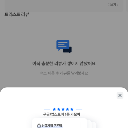
Diners Club
더보기
직불카드 결제 불가
트러스트 리뷰
Discover
현금
American Express
Mastercard
반려동물
객실당 허용 최대 반려동물 수 - 1
반려동물 허용 최대 무게(1마리당, 파운드 기준) 50
반려동물 허용 최대 무게(1마리당, kg 기준) 23
아직 충분한 리뷰가 쌓이지 않았어요
장애인 안내 동물 동반 가능
장애인 안내 동물은 요금 및 제한 사항이 면제됩니다.
숙소 이용 후 리뷰를 남겨보세요
개만 허용
반려동물 동반 가능
함께 가는 친구에게 정보를 공유해보세요