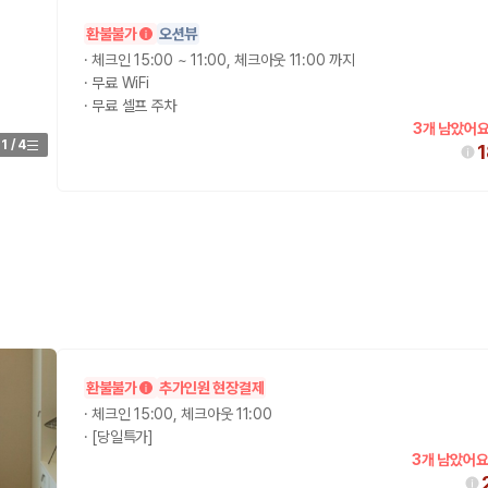
환불불가
오션뷰
가 가장 먼저 비교하는 차종입니다.
·
체크인 15:00 ~ 11:00, 체크아웃 11:00 까지
·
무료 WiFi
종입니다.
·
무료 셀프 주차
량 연식을 함께 비교하는 것이 좋습니다.
3개 남았어요
1
/
4
험 조건을 함께 확인해야 합니다.
니다
 카모아는 제주 렌트카 가격뿐 아니라 일반자차, 완전자차, 슈퍼자차 조건을
다.
환불불가
추가인원 현장결제
·
체크인 15:00, 체크아웃 11:00
·
[당일특가]
격비교 플랫폼입니다.
3개 남았어요