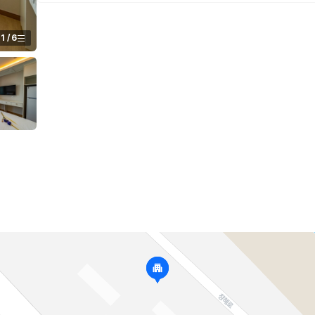
1
/
6