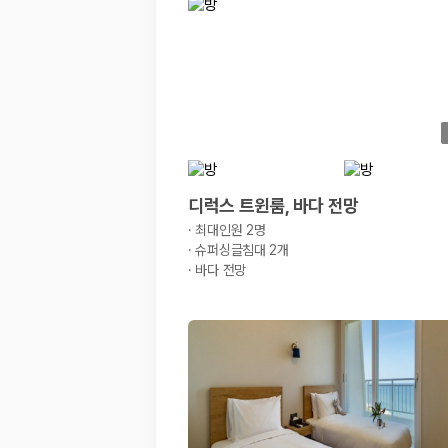
경차·소형차
혼자 또는 2인 여행에 적합하며 제주 렌트카 최저가를 찾는 사용자
준중형·중형차
커플·친구 여행에서 많이 선택되며 가격과 승차감의 균형이 좋은 차
SUV
가족 여행, 짐이 많은 여행, 장거리 이동에 적합하며 보험 조건과 차
승합차·대형차
단체 여행이나 4인 이상 가족 여행에 적합하며 인원수, 짐 공간, 보
제주렌트카 보험까지 비교해야 진짜 가격비교입
디럭스 트윈룸, 바다 전망
·
최대인원 2명
동일한 차량이라도 보험 조건에 따라 실제 부담 금액이 달라질 수 있습니다.
·
슈퍼싱글침대 2개
·
바다 전망
일반자차:
사고 발생 시 일정 금액의 면책금이 발생할 수 있습니다.
완전자차:
보상 한도 내에서 면책금 부담이 줄어드는 보험 조건입니
슈퍼자차:
더 높은 보장 조건을 원하는 사용자에게 적합합니다.
2000만 고객이 선택한 렌트카 가격비교 플랫폼
카모아는 제주렌트카부터 국내·해외 렌트카까지 비교할 수 있는 렌트카 가
누적 이용 고객수