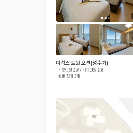
해외 렌트카 가격비교
카모아 사이트맵
디럭스 트윈 오션(성수기)
·
기준인원 2명 / 최대인원 2명
·
싱글 침대 2개