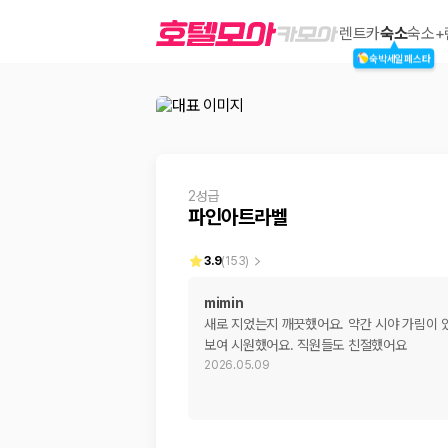
파인아트라벨
렌트카
숙소
숙소+
숙박세일페스타
2000만 이용고객이 선택한 제주 렌트카 가격비교 플랫폼
2성급
파인아트라벨
3.9
(
153
)
mimin
새로 지었는지 깨끗했어요. 약간 시야 가림이
제주렌트카 가격비교는 카모아에서 한 번에
보여 시원했어요. 직원들도 친절했어요
2026.05.09
제주도 렌트카는 업체마다 차량 가격, 보험 조건, 면책금, 보상 한도, 인수
록 돕습니다.
업체별 가격비교:
제주 렌트카 업체별 실시간 예약 가능 차량과 요금