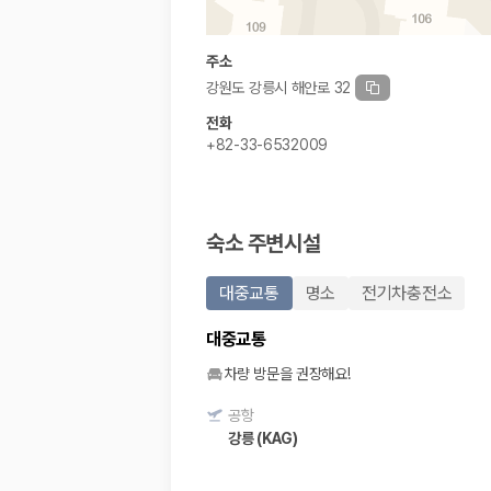
주소
강원도 강릉시 해안로 32
전화
+82-33-6532009
숙소 주변시설
대중교통
명소
전기차충전소
대중교통
차량 방문을 권장해요!
공항
강릉 (KAG)