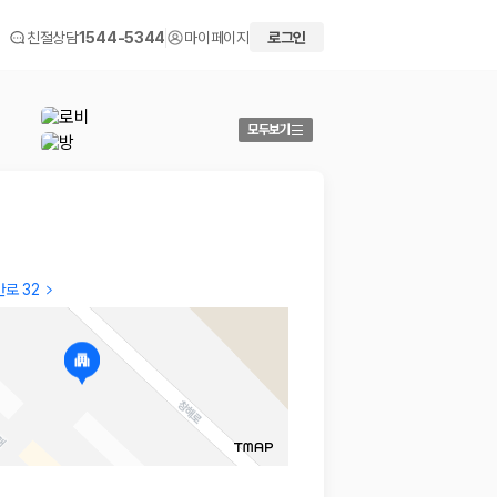
친절상담
1544-5344
마이페이지
로그인
모두보기
로 32
NAM SUN
Jasun
바다전망^^
객실에서
2026.04.10
2026.03
 화면에서 비교해 사용자가 자신의 일정과 예산에 맞는 차량을 선택할 수 있도
더보기