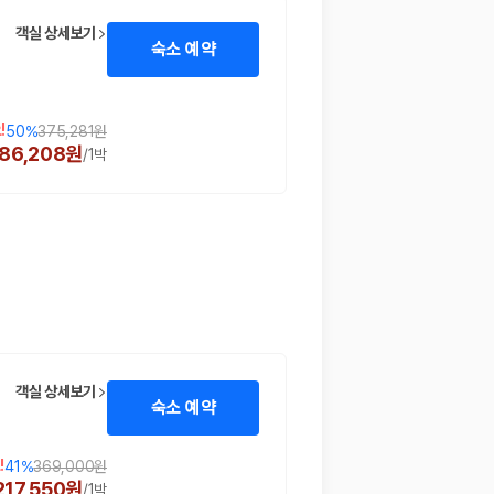
객실 상세보기
숙소 예약
!
50
%
375,281원
186,208원
/
1박
 함께 확인할 수 있도록 돕습니다.
객실 상세보기
숙소 예약
!
41
%
369,000원
217,550원
/
1박