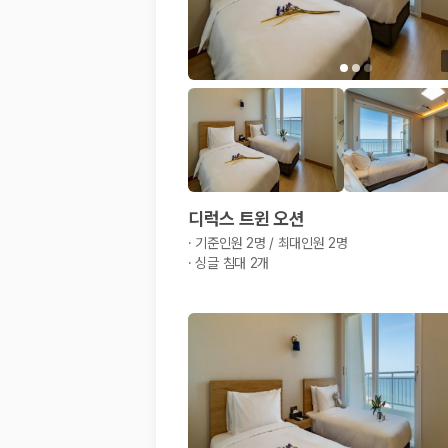
20,871,562
명
사용자 리뷰
175,206
건
예약 가능 차량
67,123
대
전국 렌트카 지점
1,829
개
제주렌트카 가격비교 자주 묻는 질문
Q. 제주렌트카 가격비교는 카모아에서 어떻게 하나요?
디럭스 트윈 오션
A. 대여일, 반납일, 인수 지역을 선택하면 제주도 렌트카 업체별 가격, 차종,
·
기준인원 2명 / 최대인원 2명
Q. 제주 렌트카 최저가는 무엇을 기준으로 비교해야 하나요?
·
싱글 침대 2개
Q. 제주공항 근처 렌트카도 비교할 수 있나요?
Q. 제주 렌트카 가격비교 시 보험도 함께 비교할 수 있나요?
Q. 가족 여행에는 어떤 제주 렌트카를 비교해야 하나요?
제주렌트카 가격비교 주요 링크
제주도 렌트카 실시간 최저가 가격비교
제주 렌트카 예약
국내 렌트카 가격비교