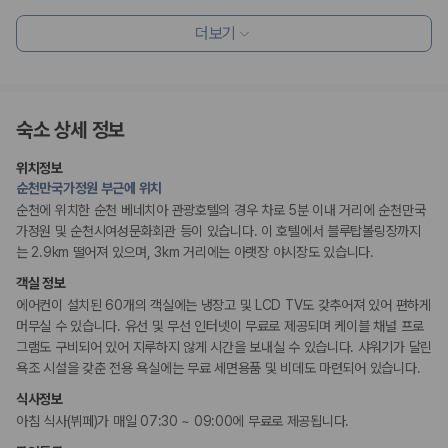
짐 보관 서비스
더보기
장애인 편의시설
휠체어로 이용 가능
흡연 시설
숙소 상세 정보
금연 숙박 시설
위치정보
순천만국가정원 부근에 위치
순천에 위치한 순천 베네치아 관광호텔의 경우 차로 5분 이내 거리에 순천만국
가정원 및 순천시여성문화회관 등이 있습니다. 이 호텔에서 블루탑볼링장까지
는 2.9km 떨어져 있으며, 3km 거리에는 아랫장 야시장도 있습니다.
객실 정보
에어컨이 설치된 60개의 객실에는 냉장고 및 LCD TV도 갖추어져 있어 편하게
머무실 수 있습니다. 유선 및 무선 인터넷이 무료로 제공되며 케이블 채널 프로
그램도 구비되어 있어 지루하지 않게 시간을 보내실 수 있습니다. 샤워기가 달린
욕조 시설을 갖춘 전용 욕실에는 무료 세면용품 및 비데도 마련되어 있습니다.
식사정보
아침 식사(뷔페)가 매일 07:30 ~ 09:00에 무료로 제공됩니다.