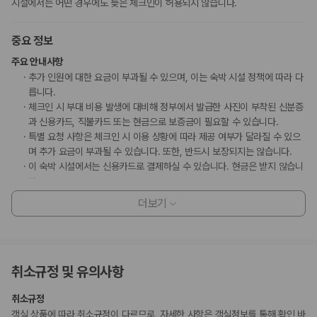
시설에서는 어떤 경우에도 늦은 체크인이 허용되지 않습니다.
중요 정보
주요 안내사항
추가 인원에 대한 요금이 부과될 수 있으며, 이는 숙박 시설 정책에 따라 다
릅니다.
체크인 시 부대 비용 발생에 대비해 정부에서 발급한 사진이 부착된 신분증
과 신용카드, 직불카드 또는 현금으로 보증금이 필요할 수 있습니다.
특별 요청 사항은 체크인 시 이용 상황에 따라 제공 여부가 달라질 수 있으
며 추가 요금이 부과될 수 있습니다. 또한, 반드시 보장되지는 않습니다.
이 숙박 시설에서는 신용카드로 결제하실 수 있습니다. 현금은 받지 않습니
다.
현금 없이 결제 옵션을 이용하실 수 있습니다.
더보기
이 숙박 시설은 안전을 위해 일산화탄소 감지기, 소화기, 연기 감지기, 보안
시스템, 구급상자, 방범창 등을 갖추고 있습니다.
고객 정책과 문화적 기준이나 규범은 국가 및 숙박 시설에 따라 다를 수 있
습니다. 명시된 정책은 숙박 시설에서 제공했습니다.
취소규정 및 유의사항
이 숙박 시설까지 오고 가실 때 교통편으로 자동차를 권장합니다.
고객의 안전을 위해 모든 거래 시 현금 없이 결제 가능 등의 조치를 시행 중
취소규정
입니다.
객실 상품에 따라 취소규정이 다르므로, 자세한 사항은 객실정보를 통해 확인 바