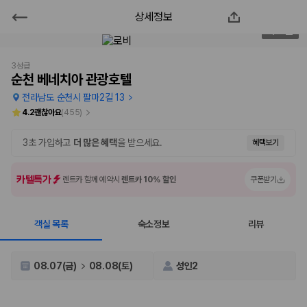
상세정보
순천 베네치아 관광호텔
2
/
34
2000만 이용고객이 선택한 제주 렌트카 가격비교 플랫폼
3성급
순천 베네치아 관광호텔
전라남도 순천시 팔마2길 13
4.2
괜찮아요
(
455
)
3초 가입하고
더 많은 혜택
을 받으세요.
혜택보기
카텔특가
렌트카 함께 예약시
렌트카 10% 할인
쿠폰받기
객실 목록
숙소정보
리뷰
제주렌트카 가격비교는 카모아에서 한 번에
제주도 렌트카는 업체마다 차량 가격, 보험 조건, 면책금, 보상 한도, 인수
08.07(금)
08.08(토)
성인2
장소, 취소 규정이 다릅니다. 카모아는 여러 제주 렌트카 업체의 조건을 한
화면에서 비교해 사용자가 자신의 일정과 예산에 맞는 차량을 선택할 수 있
도록 돕습니다.