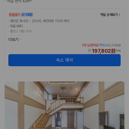
·
객실 면적 83m²
완전자차와 슈퍼자차는 업체별 보장 범위가 다를 수 있습니다. 카모아에서
는 제주 렌트카 가격과 함께 보험 조건을 비교해 여행 스타일에 맞는 보장
수준을 선택할 수 있습니다.
환불불가
조식포함
객실 상세보기
·
체크인 16:00 ~ 23:00, 체크아웃 11:00 까지
3. 제주공항 접근성과 셔틀 조건을 함께 확인하세요
·
무료 WiFi
·
풀코스 아침 식사
제주 렌트카는 차량 인수 위치와 셔틀 편의성에 따라 실제 이용 만족도가
·
무료 셀프 주차
더보기
달라집니다. 공항에서 렌트카 사무실까지의 이동 조건을 가격과 함께 비교
·
무료 아침 식사
1개 남았어요!
11
%
222,728원
하는 것이 좋습니다.
197,802원
/
1박
제주도 렌트카 차종별 가격비교
숙소 예약
경차·소형차
혼자 또는 2인 여행에 적합하며 제주 렌트카 최저가를 찾는 사용자
가 가장 먼저 비교하는 차종입니다.
준중형·중형차
커플·친구 여행에서 많이 선택되며 가격과 승차감의 균형이 좋은 차
종입니다.
SUV
가족 여행, 짐이 많은 여행, 장거리 이동에 적합하며 보험 조건과 차
량 연식을 함께 비교하는 것이 좋습니다.
승합차·대형차
단체 여행이나 4인 이상 가족 여행에 적합하며 인원수, 짐 공간, 보