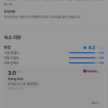
랍니다.
부가 정보
유의사항
추가 안내사항
취소문의는 카모아 고객센터(1544-5344)로 문의 바랍니다.
간이/추가 침대 이용 불가
현장 결제 유형 및 수단
Visa
숙소 리뷰
직불카드 결제 불가
현금 결제 불가
4.2
/ 5.0
평점
American Express
Mastercard
시설 청결도
4.2
직원 친절도
4.3
반려동물
이용 만족도
4.2
반려동물 동반 불가
3.0
/
5.0
Sang hun
주차공간이 좀 블편했음
2026.04.22
더보기