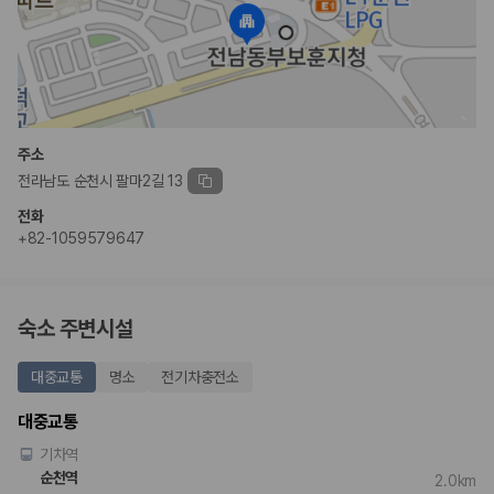
175,206
건
예약 가능 차량
67,123
대
전국 렌트카 지점
1,829
개
제주렌트카 가격비교 자주 묻는 질문
주소
전라남도 순천시 팔마2길 13
Q. 제주렌트카 가격비교는 카모아에서 어떻게 하나요?
A. 대여일, 반납일, 인수 지역을 선택하면 제주도 렌트카 업체별 가격, 차종,
전화
보험 조건, 예약 가능 차량을 한 번에 비교할 수 있습니다.
+82-1059579647
Q. 제주 렌트카 최저가는 무엇을 기준으로 비교해야 하나요?
Q. 제주공항 근처 렌트카도 비교할 수 있나요?
Q. 제주 렌트카 가격비교 시 보험도 함께 비교할 수 있나요?
Q. 가족 여행에는 어떤 제주 렌트카를 비교해야 하나요?
숙소 주변시설
제주렌트카 가격비교 주요 링크
대중교통
명소
전기차충전소
제주도 렌트카 실시간 최저가 가격비교
대중교통
제주 렌트카 예약
기차역
국내 렌트카 가격비교
해외 렌트카 가격비교
순천역
2.0km