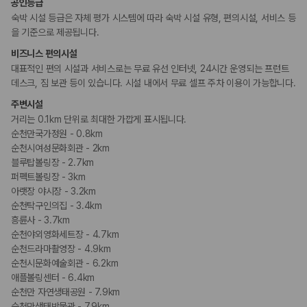
공인등급
숙박 시설 등급은 자체 평가 시스템에 따라 숙박 시설 유형, 편의시설, 서비스 등
을 기준으로 제공됩니다.
비즈니스 편의시설
대표적인 편의 시설과 서비스로는 무료 유선 인터넷, 24시간 운영되는 프런트
데스크, 짐 보관 등이 있습니다. 시설 내에서 무료 셀프 주차 이용이 가능합니다.
주변시설
거리는 0.1km 단위로 최대한 가깝게 표시됩니다.
순천만국가정원 - 0.8km
순천시여성문화회관 - 2km
블루탑볼링장 - 2.7km
퍼펙트볼링장 - 3km
아랫장 야시장 - 3.2km
순천탁구인의집 - 3.4km
흥륜사 - 3.7km
순천야외영화세트장 - 4.7km
순천드라마촬영장 - 4.9km
순천시문화예술회관 - 6.2km
애플볼링센터 - 6.4km
순천만 자연생태공원 - 7.9km
순천만생태박물관 - 7.9km