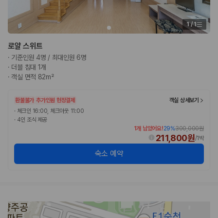
험 조건을 함께 확인해야 합니다.
제주렌트카 보험까지 비교해야 진짜 가격비교입
1
/
1
니다
로얄 스위트
·
기준인원 4명 / 최대인원 6명
동일한 차량이라도 보험 조건에 따라 실제 부담 금액이 달라질 수 있습니
·
더블 침대 1개
다. 카모아는 제주 렌트카 가격뿐 아니라 일반자차, 완전자차, 슈퍼자차 조
·
객실 면적 82m²
건을 함께 확인할 수 있도록 돕습니다.
일반자차:
사고 발생 시 일정 금액의 면책금이 발생할 수 있습니다.
환불불가
추가인원 현장결제
객실 상세보기
완전자차:
보상 한도 내에서 면책금 부담이 줄어드는 보험 조건입니
·
체크인 16:00, 체크아웃 11:00
다.
·
4인 조식 제공
슈퍼자차:
더 높은 보장 조건을 원하는 사용자에게 적합합니다.
1개 남았어요!
29
%
300,000원
211,800원
/
1박
2000만 고객이 선택한 렌트카 가격비교 플랫폼
숙소 예약
카모아는 제주렌트카부터 국내·해외 렌트카까지 비교할 수 있는 렌트카 가
격비교 플랫폼입니다.
누적 이용 고객수
20,871,562
명
사용자 리뷰