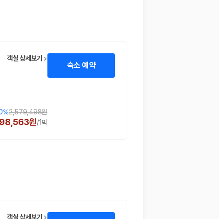
객실 상세보기
숙소 예약
0
%
2,579,498원
298,563원
/
1박
객실 상세보기