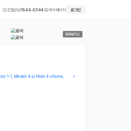
친절상담
1544-5344
마이페이지
로그인
모두보기
ro 1-1, Minami 4-jo Nishi 4-chome,
susuk
minju
편의시설 객실 직원
요청은 
2026.02.18
야기하
2026.02
 화면에서 비교해 사용자가 자신의 일정과 예산에 맞는 차량을 선택할 수 있도
더보기