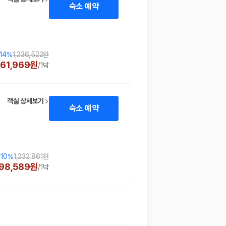
숙소 예약
14
%
1,236,522원
061,969원
/
1박
객실 상세보기
숙소 예약
!
10
%
1,232,861원
098,589원
/
1박