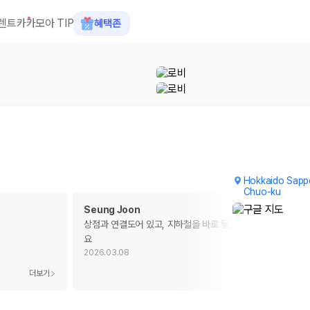
렌트카
카모아 TIP
혜택존
Hokkaido Sappo
Chuo-ku
Seung Joon
상점과 연결도어 있고, 지하철을 바로 탈 수 있어서 최고였어
요
2026.03.08
 장소, 취소 규정이 다릅니다. 카모아는 여러 제주 렌트카 업체의 조건을 한
더보기
더보기
을 비교합니다.