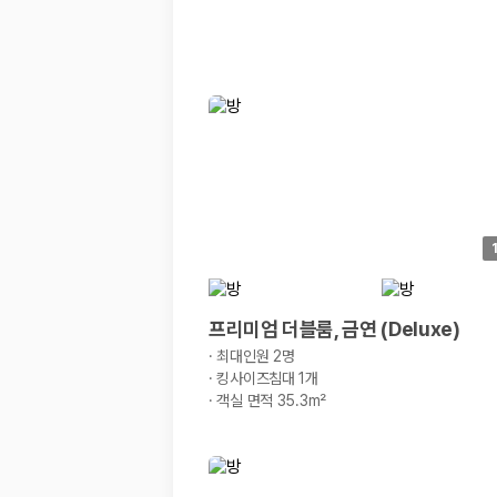
해외 렌트카 가격비교
카모아 사이트맵
프리미엄 더블룸, 금연 (Deluxe)
·
최대인원 2명
·
킹사이즈침대 1개
·
객실 면적 35.3m²