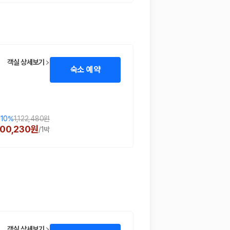
객실 상세보기
숙소 예약
!
10
%
1,122,480원
000,230원
/
1박
객실 상세보기