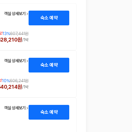
객실 상세보기
숙소 예약
!
13
%
607,441원
528,210원
/
1박
객실 상세보기
숙소 예약
 함께 확인할 수 있도록 돕습니다.
!
10
%
606,241원
540,214원
/
1박
객실 상세보기
숙소 예약