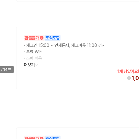
환불불가
조식포함
·
체크인 15:00 ~ 언제든지, 체크아웃 11:00 까지
·
무료 WiFi
·
스파 이용
·
더보기
무료 아침 식사
1
/
14
1개 남았어요
1,
환불불가
조식포함