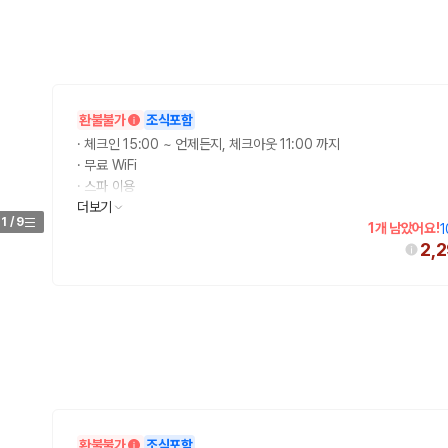
환불불가
조식포함
·
체크인 15:00 ~ 언제든지, 체크아웃 11:00 까지
·
무료 WiFi
·
스파 이용
·
더보기
무료 아침 식사
1
/
9
1개 남았어요!
1
2,
환불불가
조식포함