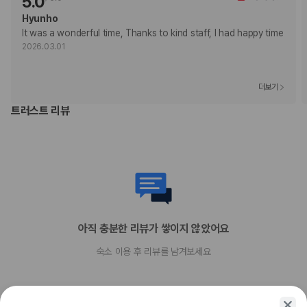
5.0
반려동물 동반 불가
Hyunho
It was a wonderful time, Thanks to kind staff, I had happy time 
2026.03.01
더보기
트러스트 리뷰
아직 충분한 리뷰가 쌓이지 않았어요
숙소 이용 후 리뷰를 남겨보세요