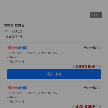
1
/
6
그랜드 트윈룸
·
최대인원 2명
·
싱글침대 2개
환불불가
조식포함
객실 상세보기
·
체크인 15:00 ~ 언제든지, 체크아웃 정오 까지
·
무료 WiFi
·
무료 아침 식사
389,285원
/
1박
숙소 예약
환불불가
조식포함
객실 상세보기
·
체크인 15:00 ~ 언제든지, 체크아웃 정오 까지
·
무료 WiFi
·
무료 아침 식사
423,888원
/
1박