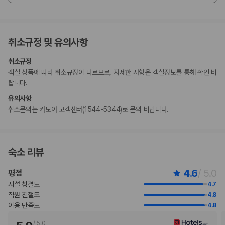
고 있습니다.
지불 요금
체크인 또는 체크아웃 시 숙박 시설에서 다음 요금을 청구할 수 있습니다(요금에
취소규정 및 유의사항
는 해당 세금이 포함될 수 있음).
현금 보증금: 숙소당 PHP 5000(숙박 기간 내 1회)
취소규정
이 숙박 시설에서 제공한 모든 요금 정보가 포함되어 있습니다.
객실 상품에 따라 취소규정이 다르므로, 자세한 사항은 객실정보를 통해 확인 바
랍니다.
부가 정보
유의사항
추가 안내사항
취소문의는 카모아 고객센터(1544-5344)로 문의 바랍니다.
기타 선택사항
간이 침대 이용 요금: 1박 기준, PHP 3500.0
위 목록에 명시되지 않은 다른 항목이 있을 수 있습니다. 요금 및 보증금은 세전
숙소 리뷰
금액일 수 있으며 변경될 수 있습니다.
4.6
/ 5.0
평점
현장 결제 유형 및 수단
시설 청결도
직불카드 결제 불가
4.7
직원 친절도
현금
4.8
이용 만족도
4.8
반려동물
장애인 안내 동물 동반 불가
/
5.0