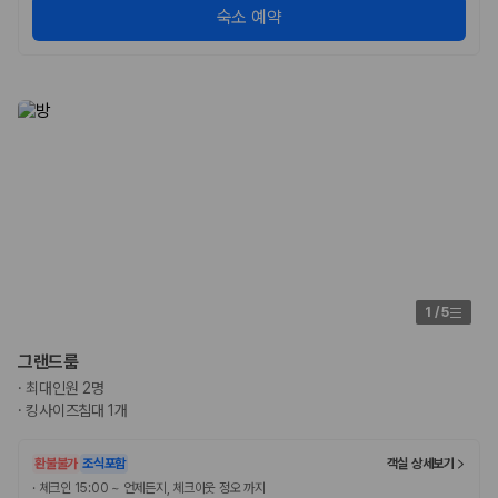
숙소 예약
1
/
5
그랜드룸
·
최대인원 2명
·
킹사이즈침대 1개
환불불가
조식포함
객실 상세보기
·
체크인 15:00 ~ 언제든지, 체크아웃 정오 까지