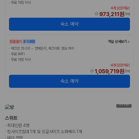
·
무료 아침 식사
4개 남았어요!
973,211원
/
1박
숙소 예약
환불불가
조식포함
객실 상세보기
·
체크인 15:00 ~ 언제든지, 체크아웃 정오 까지
·
무료 WiFi
·
무료 아침 식사
4개 남았어요!
1,059,719원
/
1박
숙소 예약
1
/
1
스위트
·
최대인원 4명
·
킹사이즈침대 1개 및 싱글사이즈 소파베드 1개
·
바다 전망