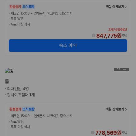
환불불가
조식포함
객실 상세보기
·
체크인 15:00 ~ 언제든지, 체크아웃 정오 까지
·
무료 WiFi
·
무료 아침 식사
3개 남았어요!
847,775원
/
1박
숙소 예약
1
/
1
룸
·
최대인원 4명
·
킹사이즈침대 1개
환불불가
조식포함
객실 상세보기
·
체크인 15:00 ~ 언제든지, 체크아웃 정오 까지
·
무료 WiFi
·
무료 아침 식사
778,569원
/
1박