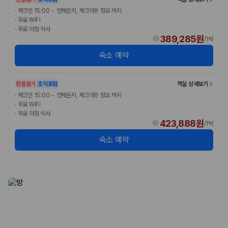
·
체크인 15:00 ~ 언제든지, 체크아웃 정오 까지
·
무료 WiFi
·
무료 아침 식사
389,285원
/
1박
숙소 예약
환불불가
조식포함
객실 상세보기
·
체크인 15:00 ~ 언제든지, 체크아웃 정오 까지
·
무료 WiFi
·
무료 아침 식사
423,888원
/
1박
숙소 예약