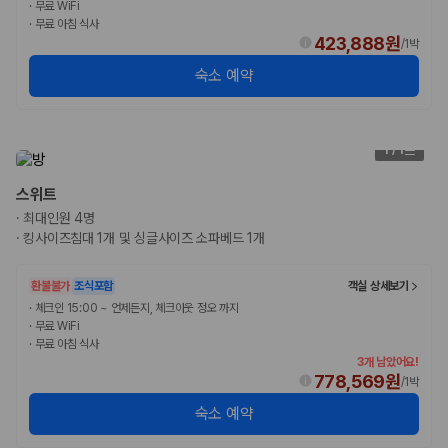
·
무료 WiFi
·
무료 아침 식사
423,888원
/
1박
숙소 예약
1
/
1
스위트
·
최대인원 4명
·
킹사이즈침대 1개 및 싱글사이즈 소파베드 1개
환불불가
조식포함
객실 상세보기
·
체크인 15:00 ~ 언제든지, 체크아웃 정오 까지
·
무료 WiFi
·
무료 아침 식사
3개 남았어요!
778,569원
/
1박
숙소 예약