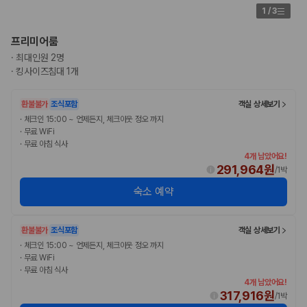
카모아 사이트맵
1
/
3
프리미어룸
·
최대인원 2명
·
킹사이즈침대 1개
환불불가
조식포함
객실 상세보기
·
체크인 15:00 ~ 언제든지, 체크아웃 정오 까지
·
무료 WiFi
·
무료 아침 식사
4개 남았어요!
291,964원
/
1박
숙소 예약
환불불가
조식포함
객실 상세보기
·
체크인 15:00 ~ 언제든지, 체크아웃 정오 까지
·
무료 WiFi
·
무료 아침 식사
4개 남았어요!
317,916원
/
1박