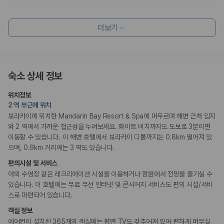
리셉션 서비스
더보기
드라이클리닝/세탁서비스
콘시어지 서비스
짐 보관 서비스
비즈니스
숙소 상세 정보
컨퍼런스 센터
회의공간
위치정보
2 역 부근에 위치
장애인 편의시설
보라카이에 위치한 Mandarin Bay Resort & Spa에 머무르며 해변 근처 입지
휠체어 이용 가능 화장실
와 2 역에서 가까운 접근성을 누려보세요. 화이트 비치까지도 도보로 3분이면
휠체어로 이용 가능
이동할 수 있습니다. 이 해변 호텔에서 보라카이 디몰까지는 0.8km 떨어져 있
으며, 0.9km 거리에는 3 역도 있습니다.
흡연 시설
편의시설 및 서비스
지정 흡연 구역
야외 수영장 같은 레크리에이션 시설을 이용하거나 정원에서 전망을 즐기실 수
있습니다. 이 호텔에는 무료 무선 인터넷 및 콘시어지 서비스도 편의 시설/서비
스로 마련되어 있습니다.
객실 정보
에어컨이 설치된 365개의 객실에는 평면 TV도 갖추어져 있어 편하게 머무실