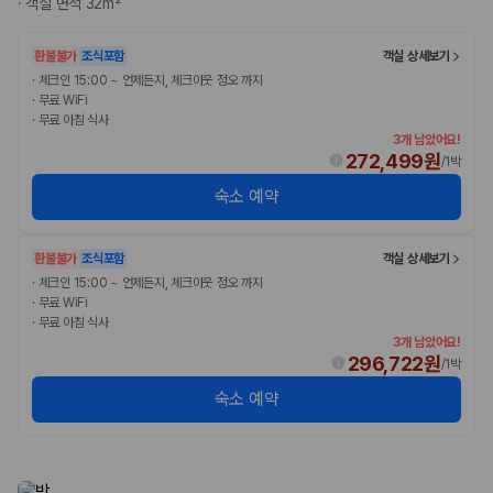
·
객실 면적 32m²
완전자차와 슈퍼자차는 업체별 보장 범위가 다를 수 있습니다. 카모아에서
는 제주 렌트카 가격과 함께 보험 조건을 비교해 여행 스타일에 맞는 보장
수준을 선택할 수 있습니다.
환불불가
조식포함
객실 상세보기
·
체크인 15:00 ~ 언제든지, 체크아웃 정오 까지
3. 제주공항 접근성과 셔틀 조건을 함께 확인하세요
·
무료 WiFi
·
무료 아침 식사
제주 렌트카는 차량 인수 위치와 셔틀 편의성에 따라 실제 이용 만족도가
3개 남았어요!
달라집니다. 공항에서 렌트카 사무실까지의 이동 조건을 가격과 함께 비교
272,499원
/
1박
하는 것이 좋습니다.
숙소 예약
제주도 렌트카 차종별 가격비교
환불불가
조식포함
객실 상세보기
경차·소형차
·
체크인 15:00 ~ 언제든지, 체크아웃 정오 까지
혼자 또는 2인 여행에 적합하며 제주 렌트카 최저가를 찾는 사용자
·
무료 WiFi
가 가장 먼저 비교하는 차종입니다.
·
무료 아침 식사
준중형·중형차
3개 남았어요!
커플·친구 여행에서 많이 선택되며 가격과 승차감의 균형이 좋은 차
296,722원
/
1박
종입니다.
숙소 예약
SUV
가족 여행, 짐이 많은 여행, 장거리 이동에 적합하며 보험 조건과 차
량 연식을 함께 비교하는 것이 좋습니다.
승합차·대형차
단체 여행이나 4인 이상 가족 여행에 적합하며 인원수, 짐 공간, 보