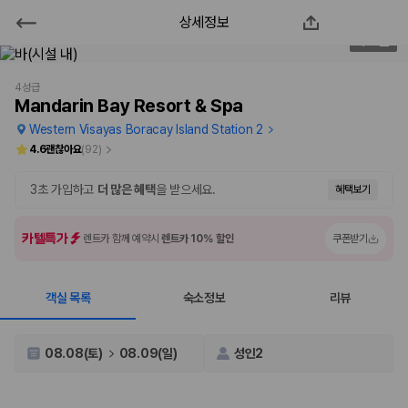
상세정보
Mandarin Bay Resort & Spa
1
/
52
2000만 이용고객이 선택한 제주 렌트카 가격비교 플랫폼
4성급
Mandarin Bay Resort & Spa
Western Visayas Boracay Island Station 2
4.6
괜찮아요
(
92
)
3초 가입하고
더 많은 혜택
을 받으세요.
혜택보기
카텔특가
렌트카 함께 예약시
렌트카 10% 할인
쿠폰받기
객실 목록
숙소정보
리뷰
제주렌트카 가격비교는 카모아에서 한 번에
제주도 렌트카는 업체마다 차량 가격, 보험 조건, 면책금, 보상 한도, 인수
08.08(토)
08.09(일)
성인2
장소, 취소 규정이 다릅니다. 카모아는 여러 제주 렌트카 업체의 조건을 한
화면에서 비교해 사용자가 자신의 일정과 예산에 맞는 차량을 선택할 수 있
도록 돕습니다.