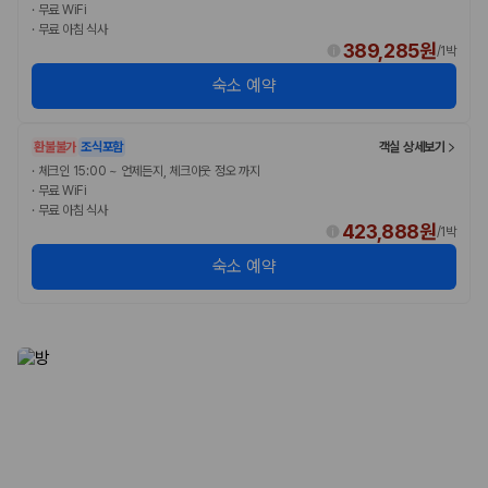
·
무료 WiFi
·
무료 아침 식사
389,285원
/
1박
숙소 예약
환불불가
조식포함
객실 상세보기
·
체크인 15:00 ~ 언제든지, 체크아웃 정오 까지
·
무료 WiFi
·
무료 아침 식사
423,888원
/
1박
숙소 예약