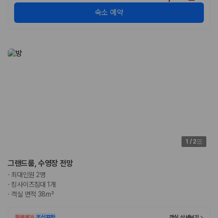
숙소 예약
1
/
2
그랜드룸, 수영장 전망
·
최대인원 2명
·
킹사이즈침대 1개
·
객실 면적 38m²
환불불가
조식포함
객실 상세보기