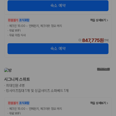
숙소 예약
환불불가
조식포함
객실 상세보기
·
체크인 15:00 ~ 언제든지, 체크아웃 정오 까지
·
무료 WiFi
·
무료 아침 식사
847,775원
/
1박
숙소 예약
1
/
1
시그니처 스위트
·
최대인원 4명
·
킹사이즈침대 1개 및 싱글사이즈 소파베드 1개
환불불가
조식포함
객실 상세보기
·
체크인 15:00 ~ 언제든지, 체크아웃 정오 까지
·
무료 WiFi