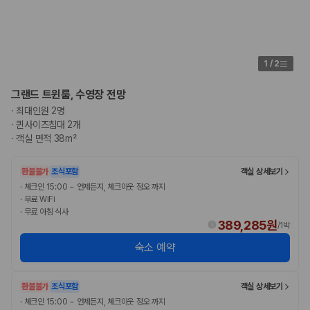
1
/
2
그랜드 트윈룸, 수영장 전망
·
최대인원 2명
·
퀸사이즈침대 2개
·
객실 면적 38m²
환불불가
조식포함
객실 상세보기
·
체크인 15:00 ~ 언제든지, 체크아웃 정오 까지
·
무료 WiFi
·
무료 아침 식사
389,285원
/
1박
숙소 예약
환불불가
조식포함
객실 상세보기
·
체크인 15:00 ~ 언제든지, 체크아웃 정오 까지