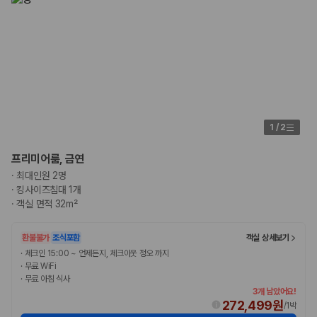
험 조건을 함께 확인해야 합니다.
제주렌트카 보험까지 비교해야 진짜 가격비교입
니다
동일한 차량이라도 보험 조건에 따라 실제 부담 금액이 달라질 수 있습니
다. 카모아는 제주 렌트카 가격뿐 아니라 일반자차, 완전자차, 슈퍼자차 조
건을 함께 확인할 수 있도록 돕습니다.
1
/
2
일반자차:
사고 발생 시 일정 금액의 면책금이 발생할 수 있습니다.
완전자차:
보상 한도 내에서 면책금 부담이 줄어드는 보험 조건입니
프리미어룸, 금연
다.
·
최대인원 2명
슈퍼자차:
더 높은 보장 조건을 원하는 사용자에게 적합합니다.
·
킹사이즈침대 1개
·
객실 면적 32m²
2000만 고객이 선택한 렌트카 가격비교 플랫폼
환불불가
조식포함
객실 상세보기
카모아는 제주렌트카부터 국내·해외 렌트카까지 비교할 수 있는 렌트카 가
·
체크인 15:00 ~ 언제든지, 체크아웃 정오 까지
격비교 플랫폼입니다.
·
무료 WiFi
·
무료 아침 식사
누적 이용 고객수
3개 남았어요!
20,871,562
명
272,499원
/
1박
사용자 리뷰