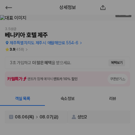
상세정보
베니키아 호텔 제주
1
/
76
2000만 이용고객이 선택한 제주 렌트카 가격비교 플랫폼
3.5성급
베니키아 호텔 제주
제주특별자치도 제주시 애월해안로 554-6
3.9
(
458
)
3초 가입하고
더 많은 혜택
을 받으세요.
혜택보기
카텔특가
렌트카 함께 예약시
렌트카 10% 할인
쿠폰받기
객실 목록
숙소정보
리뷰
제주렌트카 가격비교는 카모아에서 한 번에
제주도 렌트카는 업체마다 차량 가격, 보험 조건, 면책금, 보상 한도, 인수
08.06(목)
08.07(금)
성인2
장소, 취소 규정이 다릅니다. 카모아는 여러 제주 렌트카 업체의 조건을 한
화면에서 비교해 사용자가 자신의 일정과 예산에 맞는 차량을 선택할 수 있
도록 돕습니다.