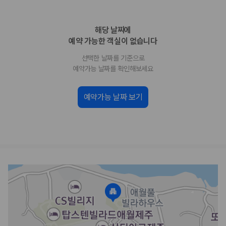
업체별 가격비교:
제주 렌트카 업체별 실시간 예약 가능 차량과 요금
을 비교합니다.
해당 날짜에
차종별 최저가 비교:
경차, 소형, 준중형, 중형, SUV, 승합차 등 여행
인원에 맞는 차종별 가격을 비교합니다.
예약 가능한 객실이 없습니다
보험 조건 비교:
일반자차, 완전자차, 슈퍼자차의 면책금과 보상 한
선택한 날짜를 기준으로
도를 비교합니다.
제주공항 인수 조건 비교:
셔틀 이동, 인수 위치, 반납 편의성을 함께
예약가능 날짜를 확인해보세요
확인합니다.
실시간 예약:
비교 후 원하는 차량을 바로 예약할 수 있습니다.
예약가능 날짜 보기
제주렌트카 실시간 가격비교 바로가기
제주 렌트카를 찾을 때 꼭 비교해야 하는 기준
1. 단순 최저가가 아니라 실제 결제 조건을 비교하세요
제주렌트카 최저가는 차량 기본요금만으로 판단하기 어렵습니다. 보험 포
함 여부, 면책금, 보상 한도, 옵션 비용, 취소 수수료를 함께 확인해야 실제
로 저렴한 차량을 고를 수 있습니다.
2. 보험 조건은 가격만큼 중요합니다