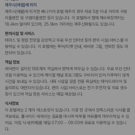
정원
175,206
건
제주시(애월)에 위치
예약 가능 차량
제주시(애월)에 위치한 베니키아 호텔 제주의 경우 차로 5분 이내 거리에 구엄
67,123
대
리셉션 서비스
리돌염전 및 구엄리돌염전 등이 있습니다. 이 호텔에서 협재 해수욕장까지는
전국 렌트카 지점
간편 체크인/체크아웃
18.4km 떨어져 있으며, 25.9km 거리에는 제주신화월드도 있습니다.
1,829
개
짐 보관 서비스
편의시설 및 서비스
제주렌트카 가격비교 자주 묻는 질문
테라스 및 정원 전망을 감상하고 무료 무선 인터넷 등의 편의 시설/서비스를 이
키즈
용하실 수 있습니다. 이 호텔에는 투어/티켓 안내, 바비큐 그릴, 연회장 등도 마
어린이 수영장
Q. 제주렌트카 가격비교는 카모아에서 어떻게 하나요?
련되어 있습니다.
A. 대여일, 반납일, 인수 지역을 선택하면 제주도 렌트카 업체별 가격, 차종,
객실 정보
비즈니스
보험 조건, 예약 가능 차량을 한 번에 비교할 수 있습니다.
컨퍼런스 센터
에어컨이 설치된 188개의 객실에서 편하게 머무실 수 있습니다. 무료 무선 인터
Q. 제주 렌트카 최저가는 무엇을 기준으로 비교해야 하나요?
회의공간
Q. 제주공항 근처 렌트카도 비교할 수 있나요?
넷을 이용하실 수 있으며 케이블 채널 프로그램도 구비되어 있어 지루하지 않게
연회장
Q. 제주 렌트카 가격비교 시 보험도 함께 비교할 수 있나요?
시간을 보내실 수 있습니다. 샤워 시설을 갖춘 전용 욕실에는 헤어드라이어 및
Q. 가족 여행에는 어떤 제주 렌트카를 비교해야 하나요?
슬리퍼도 마련되어 있습니다. 편의 시설/서비스로는 전기 주전자 및 무료 생수
흡연 시설
등이 있으며 객실 정돈 서비스는 매일 제공됩니다.
제주렌트카 가격비교 주요 링크
지정 흡연 구역
식사정보
이 호텔에는 2 개의 레스토랑이 있습니다. 이중 한 곳에서 만족스러운 식사를 즐
제주도 렌트카 실시간 최저가 가격비교
겨보세요. 풀사이드 바에서는 음료를 마시며 하루를 여유롭게 마무리하실 수 있
제주 렌트카 예약
어요. 아침 식사(뷔페)를 매일 07:00 ~ 09:00에 유료로 이용하실 수 있습니
국내 렌트카 가격비교
다.
해외 렌트카 가격비교