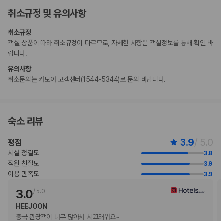
추가 안내사항
취소규정 및 유의사항
간이/추가 침대 이용 불가
기타 선택사항
취소규정
뷔페아침 식사 요금: 성인 KRW 15000, 어린이 KRW 8000(대략적인 금
객실 상품에 따라 취소규정이 다르므로, 자세한 사항은 객실정보를 통해 확인 바
액)
랍니다.
위 목록에 명시되지 않은 다른 항목이 있을 수 있습니다. 요금 및 보증금은 세전
유의사항
금액일 수 있으며 변경될 수 있습니다.
취소문의는 카모아 고객센터(1544-5344)로 문의 바랍니다.
현장 결제 유형 및 수단
Visa
Diners Club
직불카드 결제 불가
숙소 리뷰
현금 결제 불가
American Express
3.9
/ 5.0
평점
JCB International
시설 청결도
3.8
Mastercard
직원 친절도
3.9
UnionPay
이용 만족도
3.9
반려동물
3.0
/
5.0
반려동물 동반 불가
HEEJOON
중국 관광객이 너무 많아서 시끄러워요~
