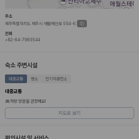
완전자차와 슈퍼자차는 업체별 보장 범위가 다를 수 있습니다. 카모아에서
는 제주 렌트카 가격과 함께 보험 조건을 비교해 여행 스타일에 맞는 보장
수준을 선택할 수 있습니다.
주소
제주특별자치도 제주시 애월해안로 554-6
3. 제주공항 접근성과 셔틀 조건을 함께 확인하세요
전화
제주 렌트카는 차량 인수 위치와 셔틀 편의성에 따라 실제 이용 만족도가
+82-64-7993544
달라집니다. 공항에서 렌트카 사무실까지의 이동 조건을 가격과 함께 비교
하는 것이 좋습니다.
제주도 렌트카 차종별 가격비교
숙소 주변시설
경차·소형차
대중교통
명소
전기차충전소
혼자 또는 2인 여행에 적합하며 제주 렌트카 최저가를 찾는 사용자
가 가장 먼저 비교하는 차종입니다.
대중교통
준중형·중형차
커플·친구 여행에서 많이 선택되며 가격과 승차감의 균형이 좋은 차
차량 방문을 권장해요!
종입니다.
지도로 보기
SUV
가족 여행, 짐이 많은 여행, 장거리 이동에 적합하며 보험 조건과 차
량 연식을 함께 비교하는 것이 좋습니다.
승합차·대형차
단체 여행이나 4인 이상 가족 여행에 적합하며 인원수, 짐 공간, 보
편의시설 및 서비스