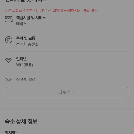
험 조건을 함께 확인해야 합니다.
※
객실별로 상이하니, 예약 전 업체에 문의하시기 바랍니다.
제주렌트카 보험까지 비교해야 진짜 가격비교입
객실시설 및 서비스
니다
테라스
동일한 차량이라도 보험 조건에 따라 실제 부담 금액이 달라질 수 있습니
주차 및 교통
다. 카모아는 제주 렌트카 가격뿐 아니라 일반자차, 완전자차, 슈퍼자차 조
전기차 충전소
건을 함께 확인할 수 있도록 돕습니다.
인터넷
일반자차:
사고 발생 시 일정 금액의 면책금이 발생할 수 있습니다.
WiFi(무료)
완전자차:
보상 한도 내에서 면책금 부담이 줄어드는 보험 조건입니
다.
슈퍼자차:
더 높은 보장 조건을 원하는 사용자에게 적합합니다.
식사 및 음료
바비큐 시설
2000만 고객이 선택한 렌트카 가격비교 플랫폼
조식가능(유료)
더보기
레스토랑
카모아는 제주렌트카부터 국내·해외 렌트카까지 비교할 수 있는 렌트카 가
격비교 플랫폼입니다.
편의시설
정수기
누적 이용 고객수
숙소 상세 정보
테라스
20,871,562
명
ATM/은행업무
엘리베이터
사용자 리뷰
위치정보