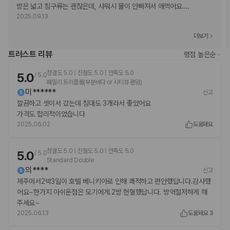
방은 넓고 침구류는 괜찮은데, 샤워시 물이 안빠져서 애먹어요.
…
2025.09.13
더보기
트러스트 리뷰
평점 높은순
청결도 5.0 | 친절도 5.0 | 만족도 5.0
5.0
/
5.0
패밀리 트리플룸(부분바다 or 시티뷰 랜덤)
미******
신고
깔끔하고 셋이서 갔는데 침대도 3개라서 좋았어요
가격도 합리적이었습니다
2025.06.02
도움돼요
청결도 5.0 | 친절도 5.0 | 만족도 5.0
5.0
/
5.0
Standard Double
의****
신고
제주에서2박3일이 호텔 베니키아로 인해 쾌적하고 편안했답니다.감사했
어요~한가지 아쉬운점은 모기에게.2방 헌혈했답니다. 방역철저하게 해
주세요~
2025.06.13
도움돼요 3