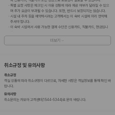
과 신용카드, 직불카드 또는 현금으로 보증금이 필요할 수 있습니다.
특별 요청 사항은 체크인 시 이용 상황에 따라 제공 여부가 달라질 수 있으
며 추가 요금이 부과될 수 있습니다. 또한, 반드시 보장되지는 않습니다.
시설 내 주차 등을 예약하시려는 고객께서는 이 숙박 시설에 미리 연락해
주셔야 합니다.
이 숙박 시설에서 사용 가능한 결제 수단은 신용카드, 직불카드, 현금입니
다.
이 숙박 시설은 안전을 위해 소화기 등을 갖추고 있습니다.
더보기
이 숙박 시설에는 어린이에게 적합하지 않을 수 있는 발코니, 파티오, 테라
스와 같은 야외 공간이 있습니다. 이 부분이 염려되시면 도착 전에 숙박 시
설에 연락하여 적합한 객실을 이용할 수 있는지 확인하시기 바랍니다.
마사지 서비스 및 스파 트리트먼트의 경우 사전 예약이 필요합니다. 예약
취소규정 및 유의사항
확인 메일에 나와 있는 연락처 정보로 도착 전에 호텔에 연락하여 예약하실
수 있습니다.
취소규정
객실 상품에 따라 취소규정이 다르므로, 자세한 사항은 객실정보를 통해 확인 바
부가 정보
랍니다.
추가 안내사항
유의사항
엘리베이터 없음
취소문의는 카모아 고객센터(1544-5344)로 문의 바랍니다.
기타 선택사항
반려동물 동반 시 보증금: CNY 5000(숙박 기간 내 1회)