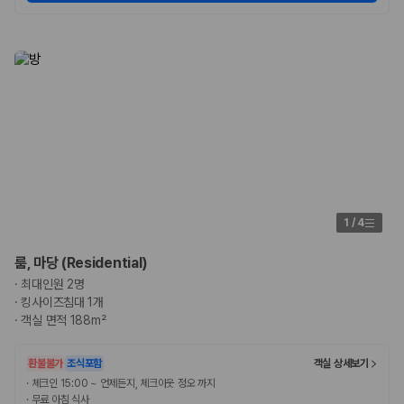
1
/
4
룸, 마당 (Residential)
·
최대인원 2명
·
킹사이즈침대 1개
·
객실 면적 188m²
환불불가
조식포함
객실 상세보기
·
체크인 15:00 ~ 언제든지, 체크아웃 정오 까지
·
무료 아침 식사