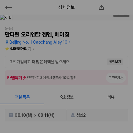
상세정보
만다린 오리엔탈 첸멘, 베이징
2
/
58
2000만 이용고객이 선택한 제주 렌트카 가격비교 플랫폼
5성급
만다린 오리엔탈 첸멘, 베이징
Beijing No. 1 Caochang Alley 10
4.9
괜찮아요
(
7
)
3초 가입하고
더 많은 혜택
을 받으세요.
혜택보기
카텔특가
렌트카 함께 예약시
렌트카 10% 할인
쿠폰받기
객실 목록
숙소정보
리뷰
제주렌트카 가격비교는 카모아에서 한 번에
제주도 렌트카는 업체마다 차량 가격, 보험 조건, 면책금, 보상 한도, 인수
08.10(월)
08.11(화)
성인2
장소, 취소 규정이 다릅니다. 카모아는 여러 제주 렌트카 업체의 조건을 한
화면에서 비교해 사용자가 자신의 일정과 예산에 맞는 차량을 선택할 수 있
도록 돕습니다.