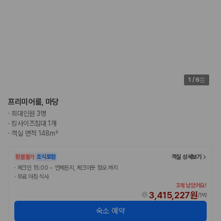
험 조건을 함께 확인해야 합니다.
제주렌트카 보험까지 비교해야 진짜 가격비교입
니다
동일한 차량이라도 보험 조건에 따라 실제 부담 금액이 달라질 수 있습니
다. 카모아는 제주 렌트카 가격뿐 아니라 일반자차, 완전자차, 슈퍼자차 조
1
/
6
건을 함께 확인할 수 있도록 돕습니다.
일반자차:
사고 발생 시 일정 금액의 면책금이 발생할 수 있습니다.
프리미어룸, 마당
완전자차:
보상 한도 내에서 면책금 부담이 줄어드는 보험 조건입니
·
최대인원 3명
다.
·
킹사이즈침대 1개
슈퍼자차:
더 높은 보장 조건을 원하는 사용자에게 적합합니다.
·
객실 면적 148m²
2000만 고객이 선택한 렌트카 가격비교 플랫폼
환불불가
조식포함
객실 상세보기
·
체크인 15:00 ~ 언제든지, 체크아웃 정오 까지
카모아는 제주렌트카부터 국내·해외 렌트카까지 비교할 수 있는 렌트카 가
·
무료 아침 식사
격비교 플랫폼입니다.
3개 남았어요!
3,415,227원
/
1박
누적 이용 고객수
20,871,562
명
숙소 예약
사용자 리뷰