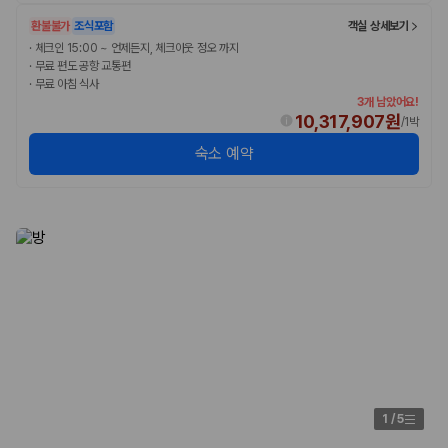
환불불가
조식포함
객실 상세보기
·
체크인 15:00 ~ 언제든지, 체크아웃 정오 까지
·
무료 편도 공항 교통편
·
무료 아침 식사
3개 남았어요!
10,317,907원
/
1박
숙소 예약
1
/
5