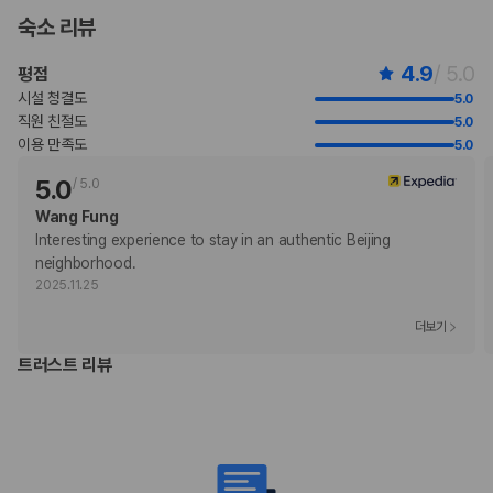
장애인 안내 동물의 경우 요금 면제
숙소 리뷰
위 목록에 명시되지 않은 다른 항목이 있을 수 있습니다. 요금 및 보증금은 세전
금액일 수 있으며 변경될 수 있습니다.
4.9
/ 5.0
평점
현장 결제 유형 및 수단
시설 청결도
5.0
Visa
직원 친절도
5.0
Diners Club
이용 만족도
5.0
직불카드
Discover
5.0
/
5.0
현금
Wang Fung
American Express
Interesting experience to stay in an authentic Beijing 
JCB International
neighborhood. 
Mastercard
2025.11.25
UnionPay
반려동물
더보기
반려동물 동반 가능(무료)
트러스트 리뷰
장애인 안내 동물 동반 가능
장애인 안내 동물은 요금 및 제한 사항이 면제됩니다.
개만 허용
반려동물 동반 가능