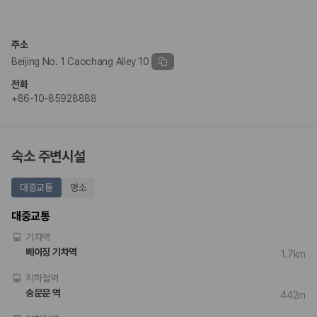
주소
Beijing No. 1 Caochang Alley 10
전화
+86-10-85928888
숙소 주변시설
대중교통
명소
대중교통
기차역
베이징 기차역
1.7km
지하철역
숭문문 역
442m