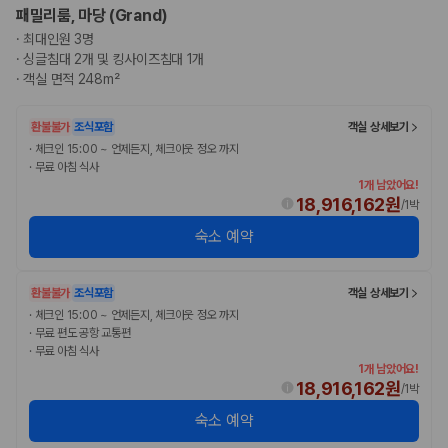
패밀리룸, 마당 (Grand)
·
최대인원 3명
·
싱글침대 2개 및 킹사이즈침대 1개
·
객실 면적 248m²
환불불가
조식포함
객실 상세보기
·
체크인 15:00 ~ 언제든지, 체크아웃 정오 까지
·
무료 아침 식사
1개 남았어요!
18,916,162원
/
1박
숙소 예약
환불불가
조식포함
객실 상세보기
·
체크인 15:00 ~ 언제든지, 체크아웃 정오 까지
·
무료 편도 공항 교통편
·
무료 아침 식사
1개 남았어요!
18,916,162원
/
1박
숙소 예약