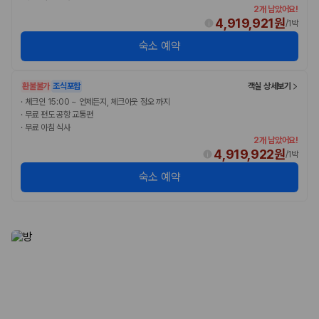
2개 남았어요!
4,919,921원
/
1박
숙소 예약
환불불가
조식포함
객실 상세보기
·
체크인 15:00 ~ 언제든지, 체크아웃 정오 까지
·
무료 편도 공항 교통편
·
무료 아침 식사
2개 남았어요!
4,919,922원
/
1박
숙소 예약