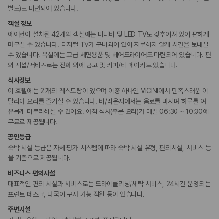
비즈니스
별도)도 마련되어 있습니다.
연회장
객실 정보
에어컨이 설치된 42개의 객실에는 미니바 및 LED TV도 갖추어져 있어 편하게
흡연 시설
머무실 수 있습니다. 디지털 TV가 구비되어 있어 지루하지 않게 시간을 보내실
지정 흡연 구역
수 있습니다. 욕실에는 고급 세면용품 및 헤어드라이어도 마련되어 있습니다. 편
의 시설/서비스로는 전화 외에 금고 및 커피/티 메이커도 있습니다.
식사정보
이 호텔에는 2 개의 레스토랑이 있으며 이중 하나인 VICINI에서 만족스러운 이
탈리아 요리를 즐기실 수 있습니다. 바/라운지에서는 음료를 마시며 하루를 여
유롭게 마무리하실 수 있어요. 아침 식사(주문 요리)가 매일 06:30 ~ 10:30에
무료로 제공됩니다.
공인등급
숙박 시설 등급은 자체 평가 시스템에 따라 숙박 시설 유형, 편의시설, 서비스 등
을 기준으로 제공됩니다.
비즈니스 편의시설
대표적인 편의 시설과 서비스로는 드라이클리닝/세탁 서비스, 24시간 운영되는
프런트 데스크, 다국어 구사 가능 직원 등이 있습니다.
주변시설