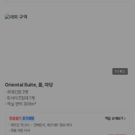
1
/
4
Oriental Suite, 룸, 마당
·
최대인원 3명
·
킹사이즈침대 1개
·
객실 면적 309m²
환불불가
조식포함
객실 상세보기
·
체크인 15:00 ~ 언제든지, 체크아웃 정오 까지
·
무료 아침 식사