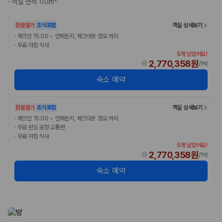
·
객실 면적 110m²
완전자차와 슈퍼자차는 업체별 보장 범위가 다를 수 있습니다. 카모아에서
는 제주 렌트카 가격과 함께 보험 조건을 비교해 여행 스타일에 맞는 보장
수준을 선택할 수 있습니다.
환불불가
조식포함
객실 상세보기
·
체크인 15:00 ~ 언제든지, 체크아웃 정오 까지
3. 제주공항 접근성과 셔틀 조건을 함께 확인하세요
·
무료 아침 식사
5개 남았어요!
제주 렌트카는 차량 인수 위치와 셔틀 편의성에 따라 실제 이용 만족도가
2,770,358원
/
1박
달라집니다. 공항에서 렌트카 사무실까지의 이동 조건을 가격과 함께 비교
숙소 예약
하는 것이 좋습니다.
제주도 렌트카 차종별 가격비교
환불불가
조식포함
객실 상세보기
·
체크인 15:00 ~ 언제든지, 체크아웃 정오 까지
경차·소형차
·
무료 편도 공항 교통편
혼자 또는 2인 여행에 적합하며 제주 렌트카 최저가를 찾는 사용자
·
무료 아침 식사
가 가장 먼저 비교하는 차종입니다.
5개 남았어요!
준중형·중형차
2,770,358원
/
1박
커플·친구 여행에서 많이 선택되며 가격과 승차감의 균형이 좋은 차
숙소 예약
종입니다.
SUV
가족 여행, 짐이 많은 여행, 장거리 이동에 적합하며 보험 조건과 차
량 연식을 함께 비교하는 것이 좋습니다.
승합차·대형차
단체 여행이나 4인 이상 가족 여행에 적합하며 인원수, 짐 공간, 보