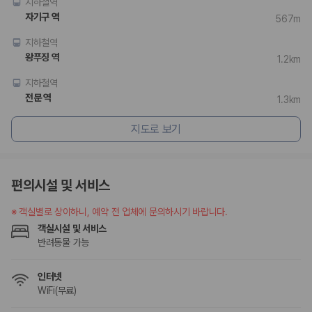
지하철역
자기구 역
567m
지하철역
왕푸징 역
1.2km
지하철역
전문 역
1.3km
지도로 보기
편의시설 및 서비스
※
객실별로 상이하니, 예약 전 업체에 문의하시기 바랍니다.
객실시설 및 서비스
반려동물 가능
인터넷
WiFi(무료)