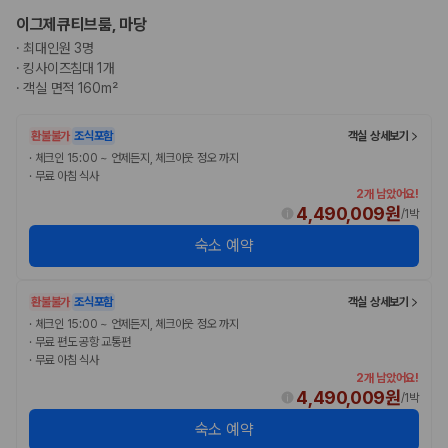
카모아 사이트맵
이그제큐티브룸, 마당
·
최대인원 3명
·
킹사이즈침대 1개
·
객실 면적 160m²
환불불가
조식포함
객실 상세보기
·
체크인 15:00 ~ 언제든지, 체크아웃 정오 까지
·
무료 아침 식사
2개 남았어요!
4,490,009원
/
1박
숙소 예약
환불불가
조식포함
객실 상세보기
·
체크인 15:00 ~ 언제든지, 체크아웃 정오 까지
·
무료 편도 공항 교통편
·
무료 아침 식사
2개 남았어요!
4,490,009원
/
1박
숙소 예약