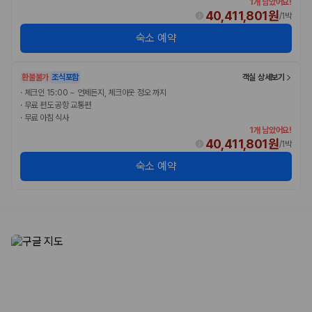
1개 남았어요!
40,411,801원
/
1박
숙소 예약
환불불가
조식포함
객실 상세보기
·
체크인 15:00 ~ 언제든지, 체크아웃 정오 까지
·
무료 편도 공항 교통편
·
무료 아침 식사
1개 남았어요!
40,411,801원
/
1박
숙소 예약