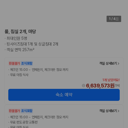
1
/
4
룸, 침실 2개, 마당
·
최대인원 5명
·
킹사이즈침대 1개 및 싱글침대 2개
·
객실 면적 257m²
환불불가
조식포함
객실 상세보기
·
체크인 15:00 ~ 언제든지, 체크아웃 정오 까지
·
무료 아침 식사
1개 남았어요!
6,639,573원
/
1박
숙소 예약
환불불가
조식포함
객실 상세보기
·
체크인 15:00 ~ 언제든지, 체크아웃 정오 까지
·
무료 편도 공항 교통편
·
무료 아침 식사