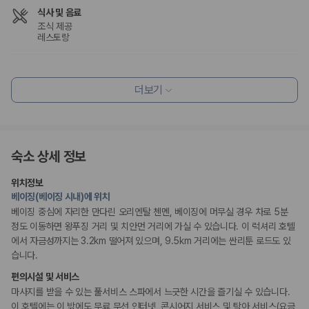
식사 및 음료
조식 제공
레스토랑
편의시설
정원
더보기
리셉션 서비스
드라이클리닝/세탁서비스
콘시어지 서비스
숙소 상세 정보
짐 보관 서비스
다국어 구사 가능 직원
위치정보
베이징(베이징 시내)에 위치
웰빙 및 피트니스
베이징 중심에 자리한 만다린 오리엔탈 첸멘, 베이징에 머무실 경우 차로 5분
피트니스/헬스시설
사우나/스파
정도 이동하면 왕푸징 거리 및 치안먼 거리에 가실 수 있습니다. 이 럭셔리 호텔
에서 자금성까지는 3.2km 떨어져 있으며, 9.5km 거리에는 싼리툰 로드도 있
습니다.
키즈
돌봄 서비스
편의시설 및 서비스
유모차
마사지를 받을 수 있는 풀서비스 스파에서 느긋한 시간을 즐기실 수 있습니다.
이 호텔에는 이 밖에도 무료 무선 인터넷, 콘시어지 서비스 및 탁아 서비스(요금