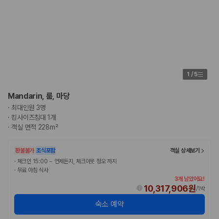
1
/
5
Mandarin, 룸, 마당
·
최대인원 3명
·
킹사이즈침대 1개
·
객실 면적 228m²
환불불가
조식포함
객실 상세보기
·
체크인 15:00 ~ 언제든지, 체크아웃 정오 까지
·
무료 아침 식사
3개 남았어요!
10,317,906원
/
1박
숙소 예약