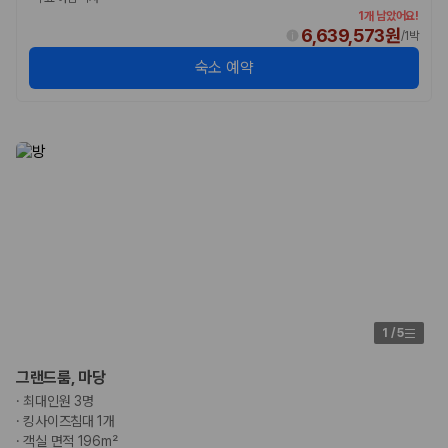
1개 남았어요!
6,639,573원
/
1박
숙소 예약
1
/
5
그랜드룸, 마당
·
최대인원 3명
·
킹사이즈침대 1개
·
객실 면적 196m²