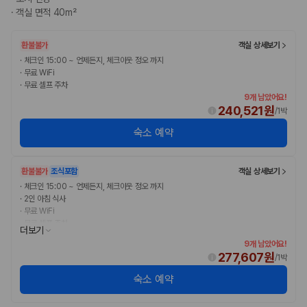
·
객실 면적 40m²
환불불가
객실 상세보기
·
체크인 15:00 ~ 언제든지, 체크아웃 정오 까지
·
무료 WiFi
·
무료 셀프 주차
9개 남았어요!
240,521원
/
1박
숙소 예약
환불불가
조식포함
객실 상세보기
·
체크인 15:00 ~ 언제든지, 체크아웃 정오 까지
·
2인 아침 식사
·
무료 WiFi
·
무료 셀프 주차
더보기
9개 남았어요!
277,607원
/
1박
숙소 예약