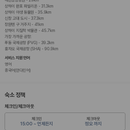
해만삼림공원 - 29km
상하이 완포 파빌리온 - 31.3km
상하이 야생 동물원 - 35.9km
신창 고대 도시 - 37.3km
장원톈 구 거주지 - 41km
상하이 지질학 박물관 - 45.7km
가장 가까운 공항:
푸동 국제공항 (PVG) - 39.2km
훙차오 국제공항 (SHA) - 90.9km
서비스 지원 언어
영어
중국어(만다린어)
숙소 정책
체크인
/
체크아웃
체크인
체크아웃
15:00 ~ 언제든지
정오 까지