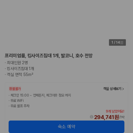
1
/
14
프리미엄룸, 킹사이즈침대 1개, 발코니, 호수 전망
·
최대인원 2명
·
킹사이즈침대 1개
·
객실 면적 55m²
환불불가
객실 상세보기
·
체크인 15:00 ~ 언제든지, 체크아웃 정오 까지
·
무료 WiFi
·
무료 셀프 주차
9개 남았어요!
294,741원
/
1박
숙소 예약