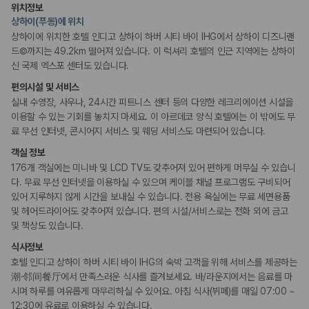
사우나/스파
위치정보
상하이(푸동)에 위치
상하이에 위치한 호텔 인디고 상하이 하버 시티 바이 IHG에서 상하이 디즈니랜
액티비티
드©까지는 49.2km 떨어져 있습니다. 이 럭셔리 호텔의 인근 지역에는 상하이
수영장
신 국제 엑스포 센터도 있습니다.
편의시설 및 서비스
키즈
실내 수영장, 사우나, 24시간 피트니스 센터 등의 다양한 레크리에이션 시설을
어린이 수영장
이용할 수 있는 기회를 놓치지 마세요. 이 아르데코 양식 호텔에는 이 밖에도 무
료 무선 인터넷, 콘시어지 서비스 및 웨딩 서비스도 마련되어 있습니다.
비즈니스
컨퍼런스 센터
객실 정보
회의공간
176개 객실에는 미니바 및 LCD TV도 갖추어져 있어 편하게 머무실 수 있습니
다. 무료 무선 인터넷을 이용하실 수 있으며 케이블 채널 프로그램도 구비되어
흡연 시설
있어 지루하지 않게 시간을 보내실 수 있습니다. 전용 욕실에는 무료 세면용품
지정 흡연 구역
및 헤어드라이어도 갖추어져 있습니다. 편의 시설/서비스로는 전화 외에 금고
및 책상도 있습니다.
식사정보
호텔 인디고 상하이 하버 시티 바이 IHG의 숙박 고객을 위해 서비스를 제공하는
潮·邻间餐厅에서 만족스러운 식사를 즐겨보세요. 바/라운지에서는 음료를 마
시며 하루를 여유롭게 마무리하실 수 있어요. 아침 식사(뷔페)를 매일 07:00 ~
12:30에 유료로 이용하실 수 있습니다.