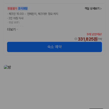
환불불가
조식포함
객실 상세보기
·
체크인 15:00 ~ 언제든지, 체크아웃 정오 까지
·
2인 아침 식사
·
무료 WiFi
·
무료 셀프 주차
더보기
9개 남았어요!
331,825원
/
1박
숙소 예약