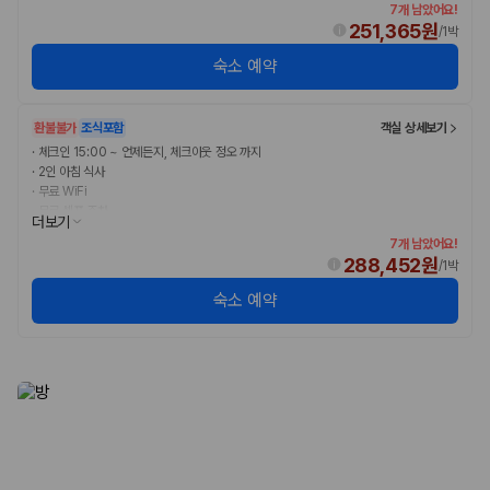
7개 남았어요!
251,365원
/
1박
숙소 예약
환불불가
조식포함
객실 상세보기
·
체크인 15:00 ~ 언제든지, 체크아웃 정오 까지
·
2인 아침 식사
·
무료 WiFi
·
무료 셀프 주차
더보기
7개 남았어요!
288,452원
/
1박
숙소 예약