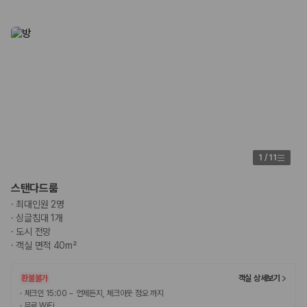
승합차·대형차
단체 여행이나 4인 이상 가족 여행에 적합하며 인원수, 짐 공간, 보
험 조건을 함께 확인해야 합니다.
제주렌트카 보험까지 비교해야 진짜 가격비교입
니다
동일한 차량이라도 보험 조건에 따라 실제 부담 금액이 달라질 수 있습니
다. 카모아는 제주 렌트카 가격뿐 아니라 일반자차, 완전자차, 슈퍼자차 조
건을 함께 확인할 수 있도록 돕습니다.
1
/
11
일반자차:
사고 발생 시 일정 금액의 면책금이 발생할 수 있습니다.
완전자차:
보상 한도 내에서 면책금 부담이 줄어드는 보험 조건입니
스탠다드룸
다.
슈퍼자차:
더 높은 보장 조건을 원하는 사용자에게 적합합니다.
·
최대인원 2명
·
싱글침대 1개
2000만 고객이 선택한 렌트카 가격비교 플랫폼
·
도시 전망
·
객실 면적 40m²
카모아는 제주렌트카부터 국내·해외 렌트카까지 비교할 수 있는 렌트카 가
격비교 플랫폼입니다.
환불불가
객실 상세보기
·
체크인 15:00 ~ 언제든지, 체크아웃 정오 까지
누적 이용 고객수
·
무료 WiFi