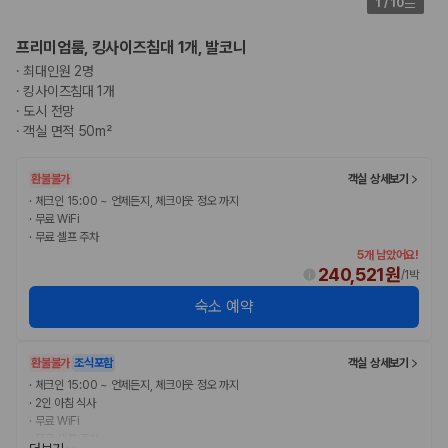
1
/
10
프리미엄룸, 킹사이즈침대 1개, 발코니
·
최대인원 2명
·
킹사이즈침대 1개
·
도시 전망
·
객실 면적 50m²
환불불가
객실 상세보기
·
체크인 15:00 ~ 언제든지, 체크아웃 정오 까지
·
무료 WiFi
·
무료 셀프 주차
5개 남았어요!
240,521원
/
1박
숙소 예약
환불불가
조식포함
객실 상세보기
·
체크인 15:00 ~ 언제든지, 체크아웃 정오 까지
·
2인 아침 식사
·
무료 WiFi
·
무료 셀프 주차