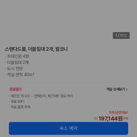
국내 렌트카 가격비교
해외 렌트카 가격비교
카모아 사이트맵
1
/
11
스탠다드룸, 더블침대 2개, 발코니
·
최대인원 4명
·
더블침대 2개
·
도시 전망
·
객실 면적 40m²
환불불가
객실 상세보기
·
체크인 15:00 ~ 언제든지, 체크아웃 정오 까지
·
무료 WiFi
·
무료 셀프 주차
5개 남았어요!
197,144원
/
1박
숙소 예약