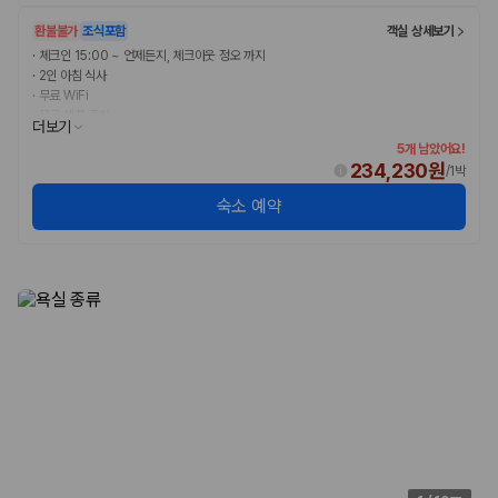
환불불가
조식포함
객실 상세보기
·
체크인 15:00 ~ 언제든지, 체크아웃 정오 까지
·
2인 아침 식사
·
무료 WiFi
·
무료 셀프 주차
더보기
5개 남았어요!
234,230원
/
1박
숙소 예약