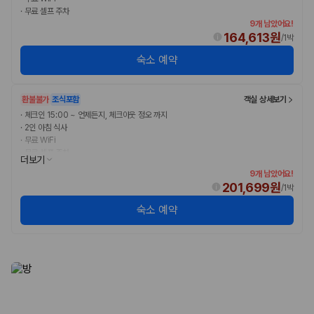
20,871,562
명
·
무료 셀프 주차
사용자 리뷰
9개 남았어요!
175,206
건
164,613원
/
1박
예약 가능 차량
숙소 예약
67,123
대
전국 렌트카 지점
1,829
개
환불불가
조식포함
객실 상세보기
제주렌트카 가격비교 자주 묻는 질문
·
체크인 15:00 ~ 언제든지, 체크아웃 정오 까지
·
2인 아침 식사
·
무료 WiFi
Q. 제주렌트카 가격비교는 카모아에서 어떻게 하나요?
·
무료 셀프 주차
더보기
A. 대여일, 반납일, 인수 지역을 선택하면 제주도 렌트카 업체별 가격, 차종,
보험 조건, 예약 가능 차량을 한 번에 비교할 수 있습니다.
9개 남았어요!
201,699원
Q. 제주 렌트카 최저가는 무엇을 기준으로 비교해야 하나요?
/
1박
Q. 제주공항 근처 렌트카도 비교할 수 있나요?
숙소 예약
Q. 제주 렌트카 가격비교 시 보험도 함께 비교할 수 있나요?
Q. 가족 여행에는 어떤 제주 렌트카를 비교해야 하나요?
제주렌트카 가격비교 주요 링크
제주도 렌트카 실시간 최저가 가격비교
제주 렌트카 예약