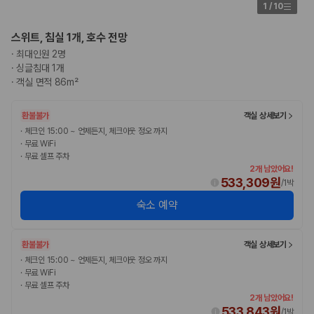
1
/
10
스위트, 침실 1개, 호수 전망
·
최대인원 2명
·
싱글침대 1개
·
객실 면적 86m²
환불불가
객실 상세보기
·
체크인 15:00 ~ 언제든지, 체크아웃 정오 까지
·
무료 WiFi
·
무료 셀프 주차
2개 남았어요!
533,309원
/
1박
숙소 예약
환불불가
객실 상세보기
·
체크인 15:00 ~ 언제든지, 체크아웃 정오 까지
·
무료 WiFi
·
무료 셀프 주차
2개 남았어요!
533,843원
/
1박