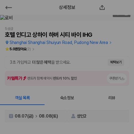
상세정보
호텔 인디고 상하이 하버 시티 바이
2
/
133
IHG
5성급
호텔 인디고 상하이 하버 시티 바이 IHG
2000만 이용고객이 선택한 제주 렌트카 가격비교 플랫폼
Shanghai Shanghai Shuiyun Road, Pudong New Area
5.0
괜찮아요
(
2
)
3초 가입하고
더 많은 혜택
을 받으세요.
혜택보기
카텔특가
렌트카 함께 예약시
렌트카 10% 할인
쿠폰받기
객실 목록
숙소정보
리뷰
제주렌트카 가격비교는 카모아에서 한 번에
08.07(금)
08.08(토)
성인2
제주도 렌트카는 업체마다 차량 가격, 보험 조건, 면책금, 보상 한도, 인수
장소, 취소 규정이 다릅니다. 카모아는 여러 제주 렌트카 업체의 조건을 한