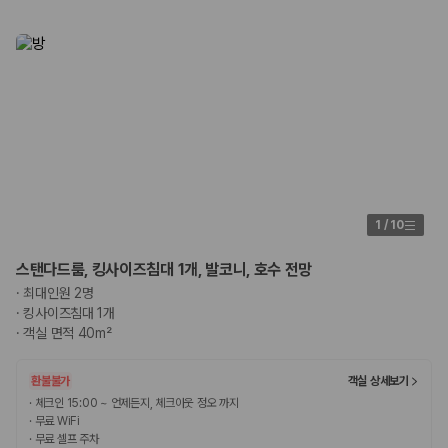
1
/
10
스탠다드룸, 킹사이즈침대 1개, 발코니, 호수 전망
·
최대인원 2명
·
킹사이즈침대 1개
·
객실 면적 40m²
환불불가
객실 상세보기
·
체크인 15:00 ~ 언제든지, 체크아웃 정오 까지
·
무료 WiFi
·
무료 셀프 주차