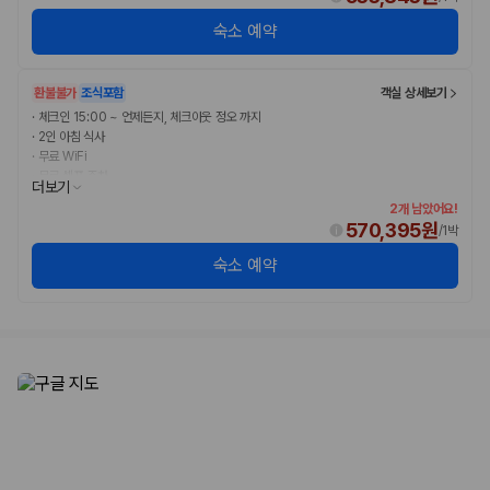
숙소 예약
환불불가
조식포함
객실 상세보기
·
체크인 15:00 ~ 언제든지, 체크아웃 정오 까지
·
2인 아침 식사
·
무료 WiFi
·
무료 셀프 주차
더보기
2개 남았어요!
570,395원
/
1박
숙소 예약