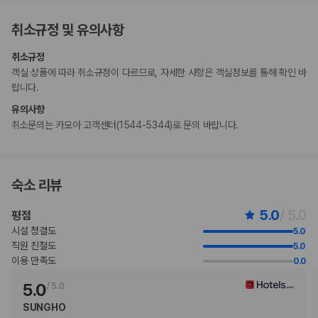
이 숙박 시설은 안전을 위해 소화기, 연기 감지기, 보안 시스템, 구급상자 등
취소규정 및 유의사항
을 갖추고 있습니다.
수영장 이용 시간은 09:00 ~ 21:00입니다.
취소규정
만 18 세 이하 아동 1명은 부모 또는 보호자와 같은 객실에서 침구를 추가
객실 상품에 따라 취소규정이 다르므로, 자세한 사항은 객실정보를 통해 확인 바
하지 않고 이용할 경우 무료로 숙박할 수 있습니다.
랍니다.
등록된 고객만 객실에 허용됩니다.
유의사항
지불 요금
취소문의는 카모아 고객센터(1544-5344)로 문의 바랍니다.
체크인 또는 체크아웃 시 숙박 시설에서 다음 요금을 청구할 수 있습니다(요금에
는 해당 세금이 포함될 수 있음).
보증금: 숙소당 CNY 1000(1박 기준)
이 숙박 시설에서 제공한 모든 요금 정보가 포함되어 있습니다.
숙소 리뷰
부가 정보
5.0
/ 5.0
평점
추가 안내사항
시설 청결도
5.0
엘리베이터 없음
직원 친절도
5.0
이용 만족도
0.0
기타 선택사항
뷔페 아침 식사 요금: 1인당 CNY 168(대략적인 금액)
5.0
/
5.0
간이 침대 이용 요금: 1박 기준, CNY 300.0
SUNGHO
위 목록에 명시되지 않은 다른 항목이 있을 수 있습니다. 요금 및 보증금은 세전