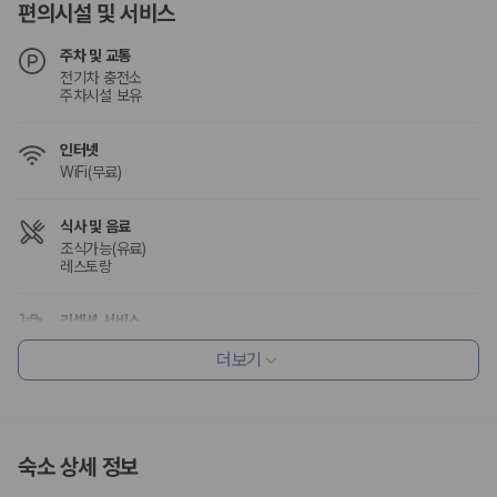
편의시설 및 서비스
주차 및 교통
전기차 충전소
주차시설 보유
인터넷
WiFi(무료)
식사 및 음료
조식가능(유료)
레스토랑
리셉션 서비스
다국어 구사 가능 직원
더보기
콘시어지 서비스
포터/벨보이
짐 보관 서비스
드라이클리닝/세탁서비스
숙소 상세 정보
웰빙 및 피트니스
피트니스/헬스시설