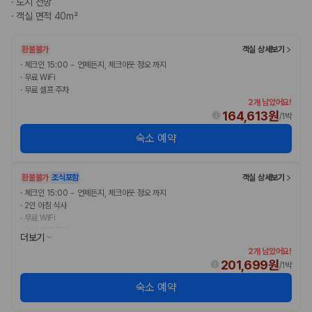
·
도시 전망
2. 보험 조건은 가격만큼 중요합니다
·
객실 면적 40m²
완전자차와 슈퍼자차는 업체별 보장 범위가 다를 수 있습니다. 카모아에서
는 제주 렌트카 가격과 함께 보험 조건을 비교해 여행 스타일에 맞는 보장
환불불가
객실 상세보기
수준을 선택할 수 있습니다.
·
체크인 15:00 ~ 언제든지, 체크아웃 정오 까지
·
무료 WiFi
3. 제주공항 접근성과 셔틀 조건을 함께 확인하세요
·
무료 셀프 주차
2개 남았어요!
제주 렌트카는 차량 인수 위치와 셔틀 편의성에 따라 실제 이용 만족도가
164,613원
/
1박
달라집니다. 공항에서 렌트카 사무실까지의 이동 조건을 가격과 함께 비교
숙소 예약
하는 것이 좋습니다.
제주도 렌트카 차종별 가격비교
환불불가
조식포함
객실 상세보기
·
체크인 15:00 ~ 언제든지, 체크아웃 정오 까지
경차·소형차
·
2인 아침 식사
혼자 또는 2인 여행에 적합하며 제주 렌트카 최저가를 찾는 사용자
·
무료 WiFi
가 가장 먼저 비교하는 차종입니다.
·
무료 셀프 주차
더보기
준중형·중형차
2개 남았어요!
커플·친구 여행에서 많이 선택되며 가격과 승차감의 균형이 좋은 차
201,699원
/
1박
종입니다.
SUV
숙소 예약
가족 여행, 짐이 많은 여행, 장거리 이동에 적합하며 보험 조건과 차
량 연식을 함께 비교하는 것이 좋습니다.