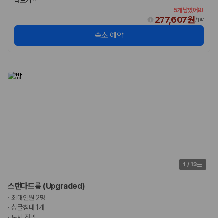
더보기
5개 남았어요!
277,607원
/
1박
숙소 예약
1
/
13
스탠다드룸 (Upgraded)
·
최대인원 2명
·
싱글침대 1개
·
도시 전망