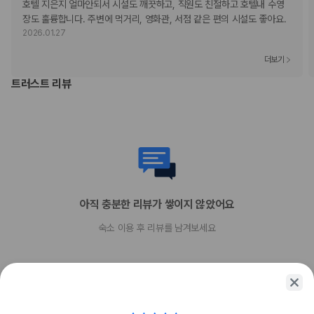
호텔 지은지 얼마안되서 시설도 깨끗하고, 직원도 친절하고 호텔내 수영
금액일 수 있으며 변경될 수 있습니다.
장도 훌륭합니다. 주변에 먹거리, 영화관, 서점 같은 편의 시설도 좋아요.
현장 결제 유형 및 수단
2026.01.27
Visa
더보기
직불카드 결제 불가
현금
트러스트 리뷰
American Express
Alipay
Mastercard
WeChat Pay
반려동물
반려동물 동반 불가
아직 충분한 리뷰가 쌓이지 않았어요
숙소 이용 후 리뷰를 남겨보세요