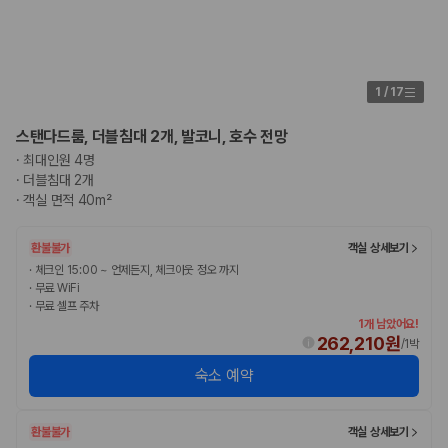
1
/
17
스탠다드룸, 더블침대 2개, 발코니, 호수 전망
·
최대인원 4명
·
더블침대 2개
·
객실 면적 40m²
환불불가
객실 상세보기
·
체크인 15:00 ~ 언제든지, 체크아웃 정오 까지
·
무료 WiFi
·
무료 셀프 주차
1개 남았어요!
262,210원
/
1박
숙소 예약
환불불가
객실 상세보기