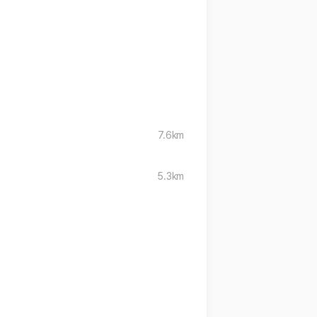
7.6km
5.3km