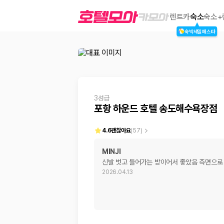
포항 하운드 호텔 송도해수욕장점
렌트카
숙소
숙소+
숙박세일페스타
2000만 이용고객이 선택한 제주 렌트카 가격비교 플랫폼
3성급
포항 하운드 호텔 송도해수욕장점
4.6
괜찮아요
(
57
)
MINJI
신발 벗고 들어가는 방이어서 좋았음 측면으로
제주렌트카 가격비교는 카모아에서 한 번에
2026.04.13
제주도 렌트카는 업체마다 차량 가격, 보험 조건, 면책금, 보상 한도, 인수
록 돕습니다.
업체별 가격비교:
제주 렌트카 업체별 실시간 예약 가능 차량과 요금