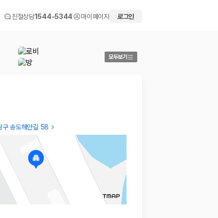
친절상담
1544-5344
마이페이지
로그인
모두보기
남구 송도해안길 58
IL Yong
HAEL
깔끔하고 괜찮았습니다. 직원들 친절하셨고. 편의사항은 특
…
잘 쉬었
2026.03.26
2026.03
 화면에서 비교해 사용자가 자신의 일정과 예산에 맞는 차량을 선택할 수 있도
더보기