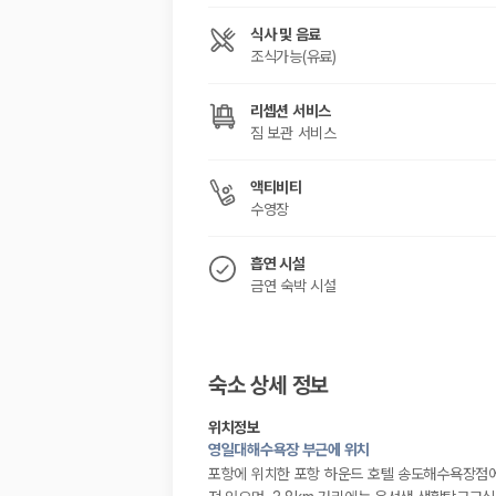
해외 렌트카 가격비교
카모아 사이트맵
식사 및 음료
조식가능(유료)
리셉션 서비스
짐 보관 서비스
액티비티
수영장
흡연 시설
금연 숙박 시설
숙소 상세 정보
위치정보
영일대해수욕장 부근에 위치
포항에 위치한 포항 하운드 호텔 송도해수욕장점에 