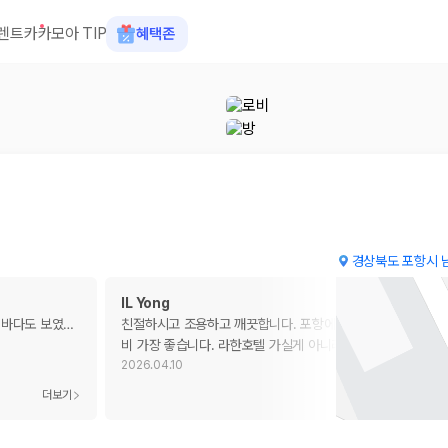
렌트카
카모아 TIP
혜택존
경상북도 포항시 
IL Yong
 바다도 보였
…
친절하시고 조용하고 깨끗합니다. 포항에 있는 호텔중 가격대
비 가장 좋습니다. 라한호텔 가실게 아니라면 여기를 선택하
…
2026.04.10
 장소, 취소 규정이 다릅니다. 카모아는 여러 제주 렌트카 업체의 조건을 한
더보기
더보기
을 비교합니다.