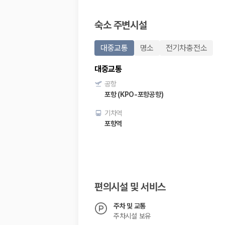
20,871,562
명
사용자 리뷰
숙소 주변시설
175,206
건
예약 가능 차량
67,123
대
대중교통
명소
전기차충전소
전국 렌트카 지점
1,829
개
대중교통
제주렌트카 가격비교 자주 묻는 질문
공항
포항 (KPO-포항공항)
Q. 제주렌트카 가격비교는 카모아에서 어떻게 하나요?
기차역
A. 대여일, 반납일, 인수 지역을 선택하면 제주도 렌트카 업체별 가격, 차종,
포항역
Q. 제주 렌트카 최저가는 무엇을 기준으로 비교해야 하나요?
Q. 제주공항 근처 렌트카도 비교할 수 있나요?
Q. 제주 렌트카 가격비교 시 보험도 함께 비교할 수 있나요?
Q. 가족 여행에는 어떤 제주 렌트카를 비교해야 하나요?
제주렌트카 가격비교 주요 링크
편의시설 및 서비스
제주도 렌트카 실시간 최저가 가격비교
주차 및 교통
제주 렌트카 예약
주차시설 보유
국내 렌트카 가격비교