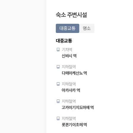
20,871,562
명
사용자 리뷰
숙소 주변시설
175,206
건
예약 가능 차량
67,123
대
대중교통
명소
전국 렌트카 지점
1,829
개
대중교통
제주렌트카 가격비교 자주 묻는 질문
기차역
신바시 역
Q. 제주렌트카 가격비교는 카모아에서 어떻게 하나요?
지하철역
A. 대여일, 반납일, 인수 지역을 선택하면 제주도 렌트카 업체별 가격, 차종,
다메이케산노 역
Q. 제주 렌트카 최저가는 무엇을 기준으로 비교해야 하나요?
Q. 제주공항 근처 렌트카도 비교할 수 있나요?
지하철역
Q. 제주 렌트카 가격비교 시 보험도 함께 비교할 수 있나요?
아카사카 역
Q. 가족 여행에는 어떤 제주 렌트카를 비교해야 하나요?
지하철역
제주렌트카 가격비교 주요 링크
고카이기지도마에 역
제주도 렌트카 실시간 최저가 가격비교
지하철역
제주 렌트카 예약
롯폰기이초메 역
국내 렌트카 가격비교