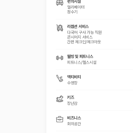
편의시설
엘리베이터
정수기
리셉션 서비스
다국어 구사 가능 직원
콘시어지 서비스
간편 체크인/체크아웃
웰빙 및 피트니스
피트니스/헬스시설
액티비티
수영장
키즈
장난감
비즈니스
회의공간