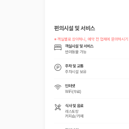
해외 렌트카 가격비교
카모아 사이트맵
편의시설 및 서비스
※
객실별로 상이하니, 예약 전 업체에 문의하시기
객실시설 및 서비스
반려동물 가능
주차 및 교통
주차시설 보유
인터넷
WiFi(무료)
식사 및 음료
레스토랑
커피숍/카페