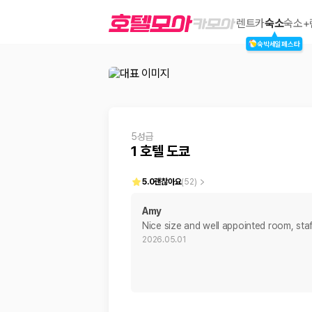
1 호텔 도쿄
렌트카
숙소
숙소+
숙박세일페스타
2000만 이용고객이 선택한 제주 렌트카 가격비교 플랫폼
5성급
1 호텔 도쿄
5.0
괜찮아요
(
52
)
Amy
Nice size and well appointed room, staf
제주렌트카 가격비교는 카모아에서 한 번에
2026.05.01
제주도 렌트카는 업체마다 차량 가격, 보험 조건, 면책금, 보상 한도, 인수
록 돕습니다.
업체별 가격비교:
제주 렌트카 업체별 실시간 예약 가능 차량과 요금