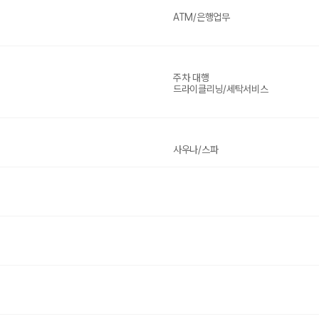
ATM/은행업무
주차 대행
드라이클리닝/세탁서비스
사우나/스파