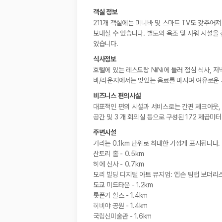
객실 정보
211개 객실에는 미니바 및 스마트 TV도 갖추어
보내실 수 있습니다. 별도의 욕조 및 샤워 시설을
있습니다.
식사정보
호텔에 있는 레스토랑 NiNi에 들러 점심 식사, 
바/라운지에서는 맛있는 음료를 마시며 여유로운 시간을
비즈니스 편의시설
대표적인 편의 시설과 서비스로는 간편 체크아웃,
공간 및 3 개 회의실 등으로 구성된 172 제곱미
주변시설
거리는 0.1km 단위로 최대한 가깝게 표시됩니다.
산토리 홀 - 0.5km
히에 신사 - 0.7km
모리 빌딩 디지털 아트 뮤지엄: 엡손 팀랩 보더리스 -
도쿄 미드타운 - 1.2km
롯폰기 힐스 - 1.4km
히비야 공원 - 1.4km
국립신미술관 - 1.6km