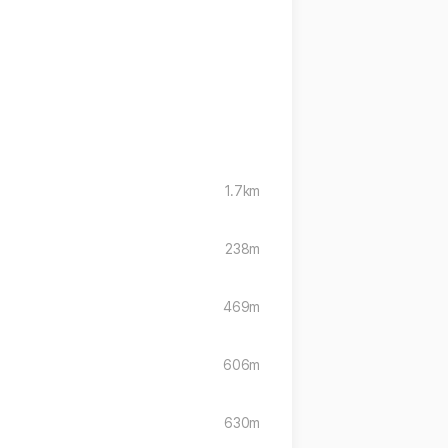
1.7km
238m
469m
606m
630m