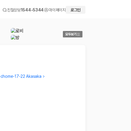
친절상담
1544-5344
마이페이지
로그인
모두보기
-chome-17-22 Akasaka
Roman
Rober
Amazing
Loved 
2026.04.30
2026.0
 화면에서 비교해 사용자가 자신의 일정과 예산에 맞는 차량을 선택할 수 있도
더보기