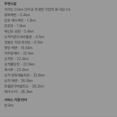
주변시설
거리는 0.1km 단위로 최대한 가깝게 표시됩니다.
용화해변 - 0.4km
장호 해수욕장 - 1.2km
장호항 - 1.5km
해신당 공원 - 3.4km
삼척어촌민속박물관 - 4.1km
검봉산 자연 휴양림 - 9.1km
맹방 해변 - 16.8km
척주동해비 - 22.1km
삼척항 - 22.4km
삼척볼링장 - 22.9km
죽서루 - 23.4km
삼척 문화예술회관 - 23.8km
삼척 해변 - 26.6km
한울원자력발전소 - 28.2km
해가사 터 - 28.3km
서비스 지원 언어
한국어