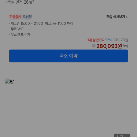
완전자차와 슈퍼자차는 업체별 보장 범위가 다를 수 있습니다. 카모아에서
·
객실 면적 26m²
는 제주 렌트카 가격과 함께 보험 조건을 비교해 여행 스타일에 맞는 보장
수준을 선택할 수 있습니다.
환불불가
오션뷰
객실 상세보기
·
체크인 15:00 ~ 21:00, 체크아웃 11:00 까지
3. 제주공항 접근성과 셔틀 조건을 함께 확인하세요
·
무료 WiFi
·
무료 셀프 주차
제주 렌트카는 차량 인수 위치와 셔틀 편의성에 따라 실제 이용 만족도가
1개 남았어요!
12
%
318,173원
달라집니다. 공항에서 렌트카 사무실까지의 이동 조건을 가격과 함께 비교
280,093원
/
1박
하는 것이 좋습니다.
숙소 예약
제주도 렌트카 차종별 가격비교
경차·소형차
혼자 또는 2인 여행에 적합하며 제주 렌트카 최저가를 찾는 사용자
가 가장 먼저 비교하는 차종입니다.
준중형·중형차
커플·친구 여행에서 많이 선택되며 가격과 승차감의 균형이 좋은 차
종입니다.
SUV
가족 여행, 짐이 많은 여행, 장거리 이동에 적합하며 보험 조건과 차
량 연식을 함께 비교하는 것이 좋습니다.
승합차·대형차
단체 여행이나 4인 이상 가족 여행에 적합하며 인원수, 짐 공간, 보
1
/
7