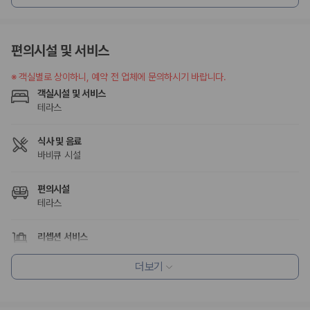
카모아 사이트맵
편의시설 및 서비스
※
객실별로 상이하니, 예약 전 업체에 문의하시기 바랍니다.
객실시설 및 서비스
테라스
식사 및 음료
바비큐 시설
편의시설
테라스
리셉션 서비스
짐 보관 서비스
더보기
웰빙 및 피트니스
사우나/스파