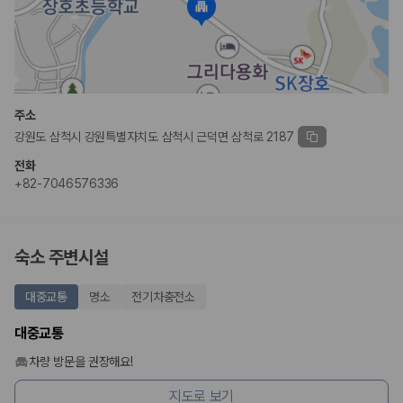
175,206
건
예약 가능 차량
67,123
대
전국 렌트카 지점
1,829
개
제주렌트카 가격비교 자주 묻는 질문
주소
강원도 삼척시 강원특별자치도 삼척시 근덕면 삼척로 2187
Q. 제주렌트카 가격비교는 카모아에서 어떻게 하나요?
전화
A. 대여일, 반납일, 인수 지역을 선택하면 제주도 렌트카 업체별 가격, 차종,
+82-7046576336
보험 조건, 예약 가능 차량을 한 번에 비교할 수 있습니다.
Q. 제주 렌트카 최저가는 무엇을 기준으로 비교해야 하나요?
Q. 제주공항 근처 렌트카도 비교할 수 있나요?
Q. 제주 렌트카 가격비교 시 보험도 함께 비교할 수 있나요?
숙소 주변시설
Q. 가족 여행에는 어떤 제주 렌트카를 비교해야 하나요?
제주렌트카 가격비교 주요 링크
대중교통
명소
전기차충전소
대중교통
제주도 렌트카 실시간 최저가 가격비교
제주 렌트카 예약
차량 방문을 권장해요!
국내 렌트카 가격비교
해외 렌트카 가격비교
지도로 보기