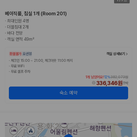
험 조건을 함께 확인해야 합니다.
베이직룸, 침실 1개 (Room 201)
제주렌트카 보험까지 비교해야 진짜 가격비교입
·
최대인원 4명
니다
·
더블침대 2개
·
바다 전망
·
객실 면적 49m²
동일한 차량이라도 보험 조건에 따라 실제 부담 금액이 달라질 수 있습니
다. 카모아는 제주 렌트카 가격뿐 아니라 일반자차, 완전자차, 슈퍼자차 조
건을 함께 확인할 수 있도록 돕습니다.
환불불가
오션뷰
객실 상세보기
·
체크인 15:00 ~ 21:00, 체크아웃 11:00 까지
일반자차:
사고 발생 시 일정 금액의 면책금이 발생할 수 있습니다.
·
무료 WiFi
완전자차:
보상 한도 내에서 면책금 부담이 줄어드는 보험 조건입니
·
무료 셀프 주차
다.
1개 남았어요!
12
%
382,073원
슈퍼자차:
더 높은 보장 조건을 원하는 사용자에게 적합합니다.
336,346원
/
1박
2000만 고객이 선택한 렌트카 가격비교 플랫폼
숙소 예약
카모아는 제주렌트카부터 국내·해외 렌트카까지 비교할 수 있는 렌트카 가
격비교 플랫폼입니다.
누적 이용 고객수
20,871,562
명
사용자 리뷰