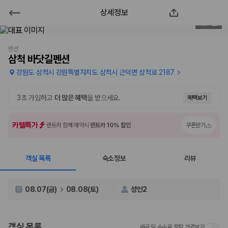
상세정보
삼척 바닷길펜션
1
/
56
2000만 이용고객이 선택한 제주 렌트카 가격비교 플랫폼
펜션
삼척 바닷길펜션
강원도 삼척시 강원특별자치도 삼척시 근덕면 삼척로 2187
3초 가입하고
더 많은 혜택
을 받으세요.
혜택보기
카텔특가
렌트카 함께 예약시
렌트카 10% 할인
쿠폰받기
객실 목록
숙소정보
리뷰
제주렌트카 가격비교는 카모아에서 한 번에
08.07(금)
08.08(토)
성인2
제주도 렌트카는 업체마다 차량 가격, 보험 조건, 면책금, 보상 한도, 인수
장소, 취소 규정이 다릅니다. 카모아는 여러 제주 렌트카 업체의 조건을 한
화면에서 비교해 사용자가 자신의 일정과 예산에 맞는 차량을 선택할 수 있
도록 돕습니다.
객실 목록
세금 및 수수료 포함 가격보기