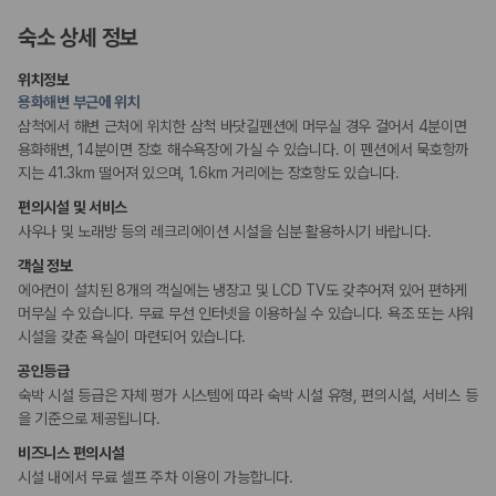
숙소 상세 정보
액티비티
노래방
위치정보
용화해변 부근에 위치
흡연 시설
삼척에서 해변 근처에 위치한 삼척 바닷길펜션에 머무실 경우 걸어서 4분이면
지정 흡연 구역
용화해변, 14분이면 장호 해수욕장에 가실 수 있습니다. 이 펜션에서 묵호항까
지는 41.3km 떨어져 있으며, 1.6km 거리에는 장호항도 있습니다.
편의시설 및 서비스
사우나 및 노래방 등의 레크리에이션 시설을 십분 활용하시기 바랍니다.
객실 정보
에어컨이 설치된 8개의 객실에는 냉장고 및 LCD TV도 갖추어져 있어 편하게
머무실 수 있습니다. 무료 무선 인터넷을 이용하실 수 있습니다. 욕조 또는 샤워
시설을 갖춘 욕실이 마련되어 있습니다.
공인등급
숙박 시설 등급은 자체 평가 시스템에 따라 숙박 시설 유형, 편의시설, 서비스 등
을 기준으로 제공됩니다.
비즈니스 편의시설
시설 내에서 무료 셀프 주차 이용이 가능합니다.