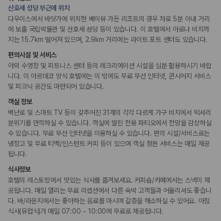
175,206
건
산호세 성당 부근에 위치
예약 가능 차량
리셉션 서비스
다우이스에서 바닷가에 위치한 베이뷰 가든 리조트의 경우 차로 5분 이내 거리
67,123
대
콘시어지 서비스
에 보홀 국립박물관 및 산호세 성당 등이 있습니다. 이 호텔에서 아로나 비치까
전국 렌트카 지점
프런트데스크 24시간 운영
지는 15.7km 떨어져 있으며, 2.9km 거리에는 라이트 포트 센터도 있습니다.
1,829
개
편의시설 및 서비스
웰빙 및 피트니스
제주렌트카 가격비교 자주 묻는 질문
야외 수영장 및 피트니스 센터 등의 레크리에이션 시설을 십분 활용하시기 바랍
피트니스/헬스시설
니다. 이 아르데코 양식 호텔에는 이 밖에도 무료 무선 인터넷, 콘시어지 서비스
Q. 제주렌트카 가격비교는 카모아에서 어떻게 하나요?
및 피크닉 공간도 마련되어 있습니다.
키즈
A. 대여일, 반납일, 인수 지역을 선택하면 제주도 렌트카 업체별 가격, 차종,
객실 정보
시설 내 놀이터
보험 조건, 예약 가능 차량을 한 번에 비교할 수 있습니다.
벽난로 및 스마트 TV 등이 갖추어진 31개의 각각 다르게 가구 비치에서 럭셔리
Q. 제주 렌트카 최저가는 무엇을 기준으로 비교해야 하나요?
Q. 제주공항 근처 렌트카도 비교할 수 있나요?
분위기를 만끽하실 수 있습니다. 객실에 딸린 전용 파티오에서 전망을 감상하실
장애인 편의시설
Q. 제주 렌트카 가격비교 시 보험도 함께 비교할 수 있나요?
수 있습니다. 무료 무선 인터넷을 이용하실 수 있습니다. 편의 시설/서비스로는
휠체어로 이용가능한 주차장
Q. 가족 여행에는 어떤 제주 렌트카를 비교해야 하나요?
냉장고 및 무료 티백/인스턴트 커피 등이 있으며 객실 정돈 서비스는 매일 제공
휠체어 이용 가능 화장실
휠체어로 이용 가능
됩니다.
제주렌트카 가격비교 주요 링크
식사정보
흡연 시설
호텔의 레스토랑에서 맛있는 식사를 즐겨보세요. 커피숍/카페에서는 스낵이 제
제주도 렌트카 실시간 최저가 가격비교
지정 흡연 구역
공됩니다. 매일 열리는 무료 리셉션에서 다른 숙박 고객들과 어울리셔도 좋습니
제주 렌트카 예약
다. 바/라운지에서는 좋아하는 음료를 마시며 갈증을 해소하실 수 있어요. 아침
국내 렌트카 가격비교
식사(유럽식)가 매일 07:00 ~ 10:00에 무료로 제공됩니다.
기타
해외 렌트카 가격비교