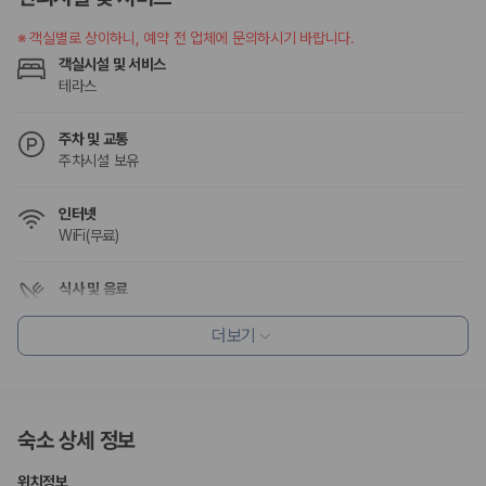
험 조건을 함께 확인해야 합니다.
※
객실별로 상이하니, 예약 전 업체에 문의하시기 바랍니다.
제주렌트카 보험까지 비교해야 진짜 가격비교입
객실시설 및 서비스
니다
테라스
동일한 차량이라도 보험 조건에 따라 실제 부담 금액이 달라질 수 있습니
주차 및 교통
다. 카모아는 제주 렌트카 가격뿐 아니라 일반자차, 완전자차, 슈퍼자차 조
주차시설 보유
건을 함께 확인할 수 있도록 돕습니다.
인터넷
일반자차:
사고 발생 시 일정 금액의 면책금이 발생할 수 있습니다.
WiFi(무료)
완전자차:
보상 한도 내에서 면책금 부담이 줄어드는 보험 조건입니
다.
슈퍼자차:
더 높은 보장 조건을 원하는 사용자에게 적합합니다.
식사 및 음료
조식 제공
2000만 고객이 선택한 렌트카 가격비교 플랫폼
레스토랑
더보기
커피숍/카페
카모아는 제주렌트카부터 국내·해외 렌트카까지 비교할 수 있는 렌트카 가
격비교 플랫폼입니다.
편의시설
정수기
누적 이용 고객수
숙소 상세 정보
테라스
20,871,562
명
피크닉 공간
정원
사용자 리뷰
위치정보