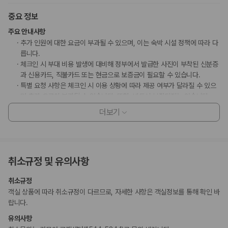
중요 정보
주요 안내사항
추가 인원에 대한 요금이 부과될 수 있으며, 이는 숙박 시설 정책에 따라 다
릅니다.
체크인 시 부대 비용 발생에 대비해 정부에서 발급한 사진이 부착된 신분증
과 신용카드, 직불카드 또는 현금으로 보증금이 필요할 수 있습니다.
특별 요청 사항은 체크인 시 이용 상황에 따라 제공 여부가 달라질 수 있으
며 추가 요금이 부과될 수 있습니다. 또한, 반드시 보장되지는 않습니다.
유아용 의자 등을 예약하시려는 고객께서는 이 숙박 시설에 미리 연락해 주
더보기
셔야 합니다.
이 숙박 시설에서 사용 가능한 결제 수단은 현금입니다.
난방의 경우 제공되지 않습니다.
시설 내 파티 및 이벤트(가족 모임, 생일 파티, 결혼식 포함)가 가능합니다.
취소규정 및 유의사항
이 숙박 시설은 안전을 위해 소화기 등을 갖추고 있습니다.
이 숙박 시설에는 어린이에게 적합하지 않을 수 있는 발코니, 파티오, 테라
취소규정
스와 같은 야외 공간이 있습니다. 이 부분이 염려되시면 도착 전에 숙박 시
객실 상품에 따라 취소규정이 다르므로, 자세한 사항은 객실정보를 통해 확인 바
설에 연락하여 적합한 객실을 이용할 수 있는지 확인하시기 바랍니다.
랍니다.
무료 아침 식사는 아동에게 제공되지 않을 수 있습니다.
등록된 고객만 객실에 허용됩니다.
유의사항
이 숙박 시설은 장애인 안내 동물을 비롯한 모든 반려동물의 출입을 금지하