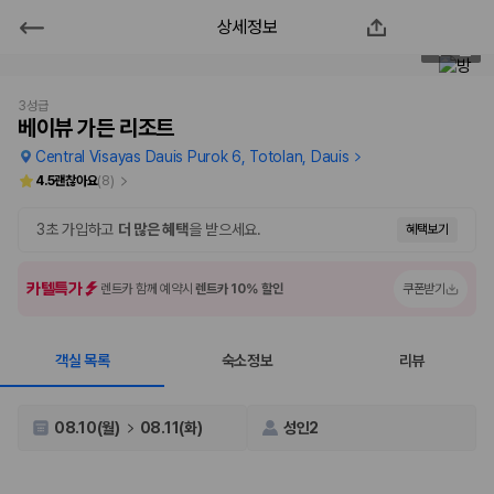
상세정보
베이뷰 가든 리조트
2
/
57
2000만 이용고객이 선택한 제주 렌트카 가격비교 플랫폼
3성급
베이뷰 가든 리조트
Central Visayas Dauis Purok 6, Totolan, Dauis
4.5
괜찮아요
(
8
)
3초 가입하고
더 많은 혜택
을 받으세요.
혜택보기
카텔특가
렌트카 함께 예약시
렌트카 10% 할인
쿠폰받기
객실 목록
숙소정보
리뷰
제주렌트카 가격비교는 카모아에서 한 번에
제주도 렌트카는 업체마다 차량 가격, 보험 조건, 면책금, 보상 한도, 인수
08.10(월)
08.11(화)
성인2
장소, 취소 규정이 다릅니다. 카모아는 여러 제주 렌트카 업체의 조건을 한
화면에서 비교해 사용자가 자신의 일정과 예산에 맞는 차량을 선택할 수 있
도록 돕습니다.