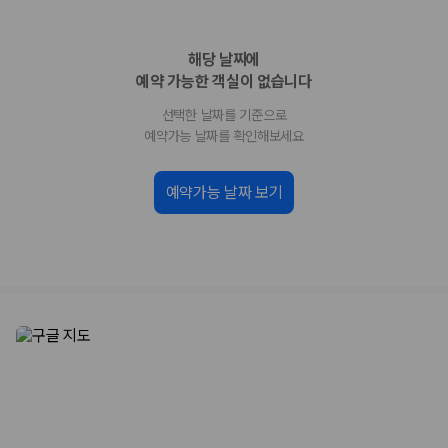
업체별 가격비교:
제주 렌트카 업체별 실시간 예약 가능 차량과 요금
을 비교합니다.
해당 날짜에
차종별 최저가 비교:
경차, 소형, 준중형, 중형, SUV, 승합차 등 여행
인원에 맞는 차종별 가격을 비교합니다.
예약 가능한 객실이 없습니다
보험 조건 비교:
일반자차, 완전자차, 슈퍼자차의 면책금과 보상 한
선택한 날짜를 기준으로
도를 비교합니다.
제주공항 인수 조건 비교:
셔틀 이동, 인수 위치, 반납 편의성을 함께
예약가능 날짜를 확인해보세요
확인합니다.
실시간 예약:
비교 후 원하는 차량을 바로 예약할 수 있습니다.
예약가능 날짜 보기
제주렌트카 실시간 가격비교 바로가기
제주 렌트카를 찾을 때 꼭 비교해야 하는 기준
1. 단순 최저가가 아니라 실제 결제 조건을 비교하세요
제주렌트카 최저가는 차량 기본요금만으로 판단하기 어렵습니다. 보험 포
함 여부, 면책금, 보상 한도, 옵션 비용, 취소 수수료를 함께 확인해야 실제
로 저렴한 차량을 고를 수 있습니다.
2. 보험 조건은 가격만큼 중요합니다