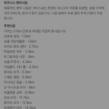
프라이빗 피크닉
카모아 사이트맵
비즈니스 편의시설
대표적인 편의 시설과 서비스로는 프런트 데스크의 귀중품 보관함, 공용 구역에
서의 커피/차, 정수기 등이 있습니다. 시설 내에서 무료 셀프 주차 이용이 가능
합니다.
주변시설
거리는 0.1km 단위로 최대한 가깝게 표시됩니다.
산호세 성당 - 1.8km
보홀 국립박물관 - 1.8km
라이트 포트 센터 - 2.7km
탁빌라란 부두 - 2.9km
타그빌라란 시청 - 4km
보홀 주청사 - 4.4km
아일랜드 시티 몰 - 4.5km
팡라오 비치 - 5.1km
스페인 종탑 - 5.8km
히낙다난 동굴 - 5.8km
산 이시드로 비치 - 8km
바클레욘 교회 - 8.6km
모모 비치 - 11.7km
화이트 비치 - 12.1km
두마루안 비치 - 12.5km