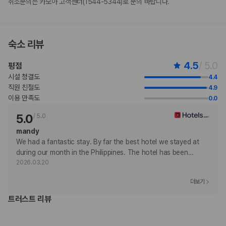
취소문의는 카모아 고객센터(1544-5344)로 문의 바랍니다.
고 있습니다.
주차 시 높이 제한이 적용됩니다.
이 숙박 시설에서는 고객의 모든 성적 지향과 성 정체성을 존중합니다(성소
수자(LGBTQ+) 환영).
숙소 리뷰
지불 요금
4.5
/ 5.0
평점
체크인 또는 체크아웃 시 숙박 시설에서 다음 요금을 청구할 수 있습니다(요금에
는 해당 세금이 포함될 수 있음).
시설 청결도
4.4
파손에 대한 현금 보증금: PHP 1000(숙박 기간 내 1회)
직원 친절도
4.9
이 숙박 시설에서 제공한 모든 요금 정보가 포함되어 있습니다.
이용 만족도
0.0
5.0
/
5.0
부가 정보
mandy
추가 안내사항
We had a fantastic stay. By far the best hotel we stayed at 
주차 높이 제한 적용
during our month in the Philippines. The hotel has been
…
엘리베이터 없음
2026.03.20
기타 선택사항
더보기
이른 체크인 요금: PHP 250(객실 이용 상황에 따라 다름)
트러스트 리뷰
늦은 체크아웃 요금: PHP 250(객실 이용 상황에 따라 다름)
위 목록에 명시되지 않은 다른 항목이 있을 수 있습니다. 요금 및 보증금은 세전
금액일 수 있으며 변경될 수 있습니다.