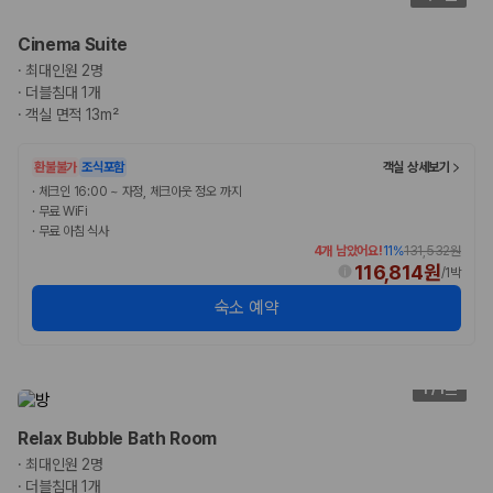
승합차·대형차
단체 여행이나 4인 이상 가족 여행에 적합하며 인원수, 짐 공간, 보
Cinema Suite
험 조건을 함께 확인해야 합니다.
·
최대인원 2명
·
더블침대 1개
제주렌트카 보험까지 비교해야 진짜 가격비교입
·
객실 면적 13m²
니다
환불불가
조식포함
객실 상세보기
동일한 차량이라도 보험 조건에 따라 실제 부담 금액이 달라질 수 있습니
·
체크인 16:00 ~ 자정, 체크아웃 정오 까지
다. 카모아는 제주 렌트카 가격뿐 아니라 일반자차, 완전자차, 슈퍼자차 조
·
무료 WiFi
건을 함께 확인할 수 있도록 돕습니다.
·
무료 아침 식사
4개 남았어요!
11
%
131,532원
일반자차:
사고 발생 시 일정 금액의 면책금이 발생할 수 있습니다.
116,814원
/
1박
완전자차:
보상 한도 내에서 면책금 부담이 줄어드는 보험 조건입니
다.
숙소 예약
슈퍼자차:
더 높은 보장 조건을 원하는 사용자에게 적합합니다.
2000만 고객이 선택한 렌트카 가격비교 플랫폼
1
/
1
카모아는 제주렌트카부터 국내·해외 렌트카까지 비교할 수 있는 렌트카 가
Relax Bubble Bath Room
격비교 플랫폼입니다.
·
최대인원 2명
누적 이용 고객수
·
더블침대 1개