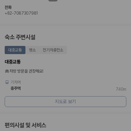
전화
+82-7087307981
숙소 주변시설
대중교통
명소
전기차충전소
대중교통
차량 방문을 권장해요!
기차역
충주역
740m
지도로 보기
편의시설 및 서비스