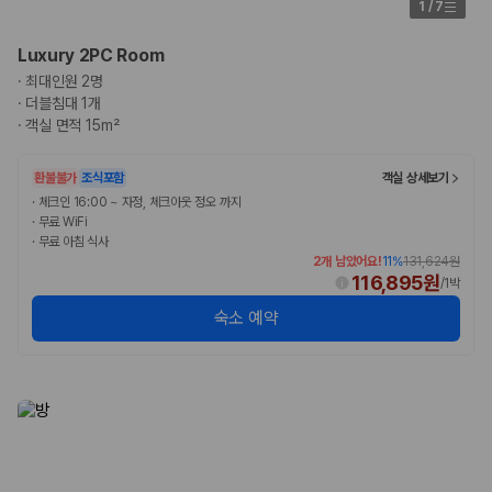
국내 렌트카 가격비교
1
/
7
해외 렌트카 가격비교
카모아 사이트맵
Luxury 2PC Room
·
최대인원 2명
·
더블침대 1개
·
객실 면적 15m²
환불불가
조식포함
객실 상세보기
·
체크인 16:00 ~ 자정, 체크아웃 정오 까지
·
무료 WiFi
·
무료 아침 식사
2개 남았어요!
11
%
131,624원
116,895원
/
1박
숙소 예약