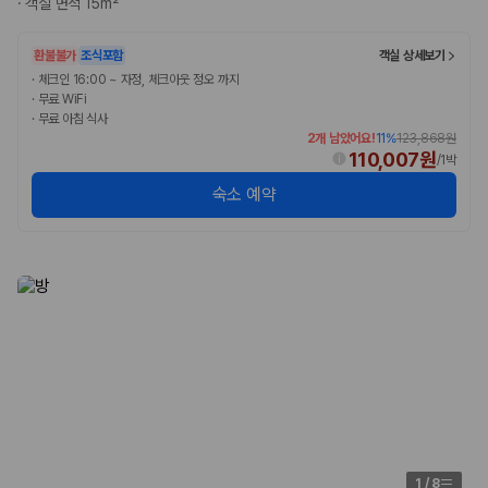
·
객실 면적 15m²
2. 보험 조건은 가격만큼 중요합니다
완전자차와 슈퍼자차는 업체별 보장 범위가 다를 수 있습니다. 카모아에서
환불불가
조식포함
객실 상세보기
는 제주 렌트카 가격과 함께 보험 조건을 비교해 여행 스타일에 맞는 보장
·
체크인 16:00 ~ 자정, 체크아웃 정오 까지
수준을 선택할 수 있습니다.
·
무료 WiFi
·
무료 아침 식사
3. 제주공항 접근성과 셔틀 조건을 함께 확인하세요
2개 남았어요!
11
%
123,868원
110,007원
/
1박
제주 렌트카는 차량 인수 위치와 셔틀 편의성에 따라 실제 이용 만족도가
숙소 예약
달라집니다. 공항에서 렌트카 사무실까지의 이동 조건을 가격과 함께 비교
하는 것이 좋습니다.
제주도 렌트카 차종별 가격비교
경차·소형차
혼자 또는 2인 여행에 적합하며 제주 렌트카 최저가를 찾는 사용자
가 가장 먼저 비교하는 차종입니다.
준중형·중형차
커플·친구 여행에서 많이 선택되며 가격과 승차감의 균형이 좋은 차
종입니다.
SUV
가족 여행, 짐이 많은 여행, 장거리 이동에 적합하며 보험 조건과 차
량 연식을 함께 비교하는 것이 좋습니다.
1
/
8