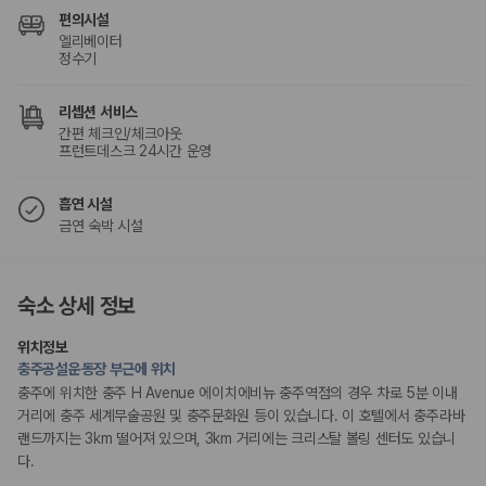
편의시설
엘리베이터
정수기
리셉션 서비스
간편 체크인/체크아웃
프런트데스크 24시간 운영
흡연 시설
금연 숙박 시설
숙소 상세 정보
위치정보
충주공설운동장 부근에 위치
충주에 위치한 충주 H Avenue 에이치에비뉴 충주역점의 경우 차로 5분 이내
거리에 충주 세계무술공원 및 충주문화원 등이 있습니다. 이 호텔에서 충주라바
랜드까지는 3km 떨어져 있으며, 3km 거리에는 크리스탈 볼링 센터도 있습니
다.