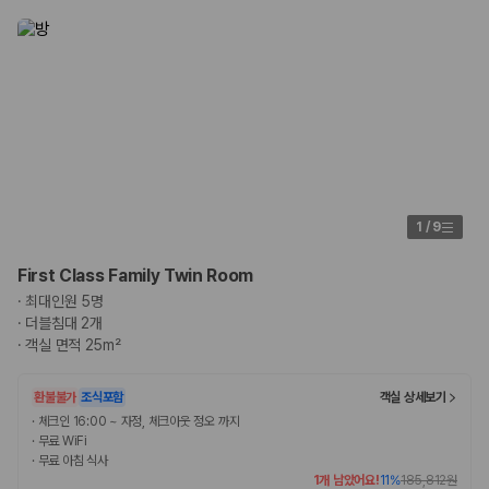
1
/
9
First Class Family Twin Room
·
최대인원 5명
·
더블침대 2개
·
객실 면적 25m²
환불불가
조식포함
객실 상세보기
·
체크인 16:00 ~ 자정, 체크아웃 정오 까지
·
무료 WiFi
·
무료 아침 식사
1개 남았어요!
11
%
185,812원