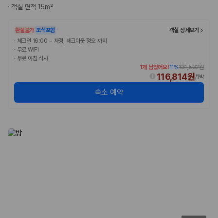
20,871,562
명
·
객실 면적 15m²
사용자 리뷰
175,206
건
환불불가
조식포함
객실 상세보기
예약 가능 차량
67,123
대
·
체크인 16:00 ~ 자정, 체크아웃 정오 까지
·
무료 WiFi
전국 렌트카 지점
·
무료 아침 식사
1,829
개
1개 남았어요!
11
%
131,532원
116,814원
/
1박
제주렌트카 가격비교 자주 묻는 질문
숙소 예약
Q. 제주렌트카 가격비교는 카모아에서 어떻게 하나요?
A. 대여일, 반납일, 인수 지역을 선택하면 제주도 렌트카 업체별 가격, 차종,
보험 조건, 예약 가능 차량을 한 번에 비교할 수 있습니다.
Q. 제주 렌트카 최저가는 무엇을 기준으로 비교해야 하나요?
Q. 제주공항 근처 렌트카도 비교할 수 있나요?
Q. 제주 렌트카 가격비교 시 보험도 함께 비교할 수 있나요?
Q. 가족 여행에는 어떤 제주 렌트카를 비교해야 하나요?
제주렌트카 가격비교 주요 링크
제주도 렌트카 실시간 최저가 가격비교
제주 렌트카 예약