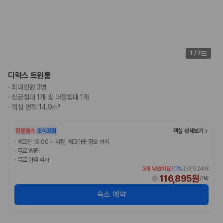
1
/
7
디럭스 트윈룸
·
최대인원 3명
·
싱글침대 1개 및 더블침대 1개
·
객실 면적 14.9m²
환불불가
조식포함
객실 상세보기
·
체크인 16:00 ~ 자정, 체크아웃 정오 까지
·
무료 WiFi
·
무료 아침 식사
3개 남았어요!
11
%
131,624원
116,895원
/
1박
숙소 예약