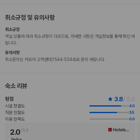
부가 정보
취소규정 및 유의사항
추가 안내사항
간이/추가 침대 이용 불가
취소규정
현장 결제 유형 및 수단
객실 상품에 따라 취소규정이 다르므로, 자세한 사항은 객실정보를 통해 확인 바
Visa
랍니다.
직불카드
유의사항
현금
취소문의는 카모아 고객센터(1544-5344)로 문의 바랍니다.
Mastercard
반려동물
반려동물 동반 불가
숙소 리뷰
3.8
/ 5.0
평점
시설 청결도
4.0
직원 친절도
3.5
이용 만족도
0.0
2.0
/
5.0
Jinho