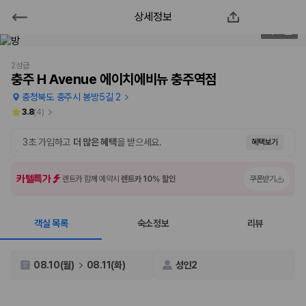
상세정보
충주 H Avenue 에이치에비뉴 충주
2
/
73
역점
2성급
충주 H Avenue 에이치에비뉴 충주역점
2000만 이용고객이 선택한 제주 렌트카 가격비교 플랫폼
충청북도 충주시 봉방5길 2
3.8
(
4
)
3초 가입하고
더 많은 혜택
을 받으세요.
혜택보기
카텔특가
렌트카 함께 예약시
렌트카 10% 할인
쿠폰받기
객실 목록
숙소정보
리뷰
제주렌트카 가격비교는 카모아에서 한 번에
08.10(월)
08.11(화)
성인2
제주도 렌트카는 업체마다 차량 가격, 보험 조건, 면책금, 보상 한도, 인수
장소, 취소 규정이 다릅니다. 카모아는 여러 제주 렌트카 업체의 조건을 한