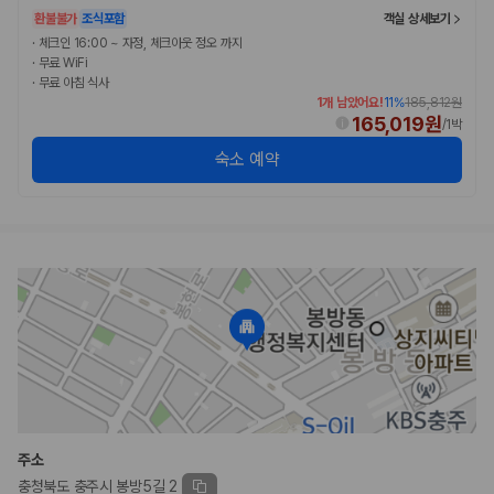
환불불가
조식포함
객실 상세보기
·
체크인 16:00 ~ 자정, 체크아웃 정오 까지
·
무료 WiFi
·
무료 아침 식사
1개 남았어요!
11
%
185,812원
165,019원
/
1박
숙소 예약
주소
충청북도 충주시 봉방5길 2