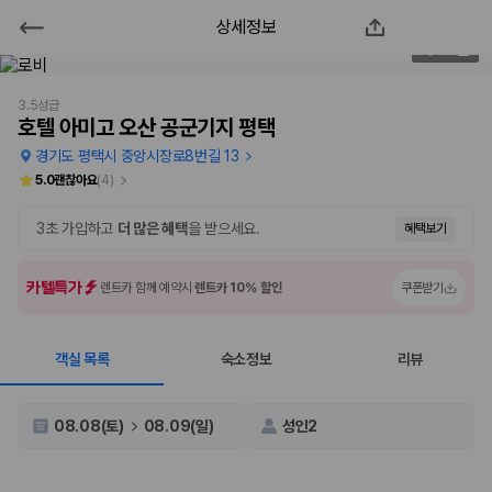
상세정보
호텔 아미고 오산 공군기지 평택
2
/
126
2000만 이용고객이 선택한 제주 렌트카 가격비교 플랫폼
3.5성급
호텔 아미고 오산 공군기지 평택
경기도 평택시 중앙시장로8번길 13
5.0
괜찮아요
(
4
)
3초 가입하고
더 많은 혜택
을 받으세요.
혜택보기
카텔특가
렌트카 함께 예약시
렌트카 10% 할인
쿠폰받기
객실 목록
숙소정보
리뷰
제주렌트카 가격비교는 카모아에서 한 번에
제주도 렌트카는 업체마다 차량 가격, 보험 조건, 면책금, 보상 한도, 인수
08.08(토)
08.09(일)
성인2
장소, 취소 규정이 다릅니다. 카모아는 여러 제주 렌트카 업체의 조건을 한
화면에서 비교해 사용자가 자신의 일정과 예산에 맞는 차량을 선택할 수 있
도록 돕습니다.