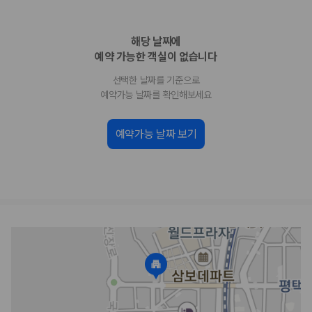
업체별 가격비교:
제주 렌트카 업체별 실시간 예약 가능 차량과 요금
을 비교합니다.
해당 날짜에
차종별 최저가 비교:
경차, 소형, 준중형, 중형, SUV, 승합차 등 여행
인원에 맞는 차종별 가격을 비교합니다.
예약 가능한 객실이 없습니다
보험 조건 비교:
일반자차, 완전자차, 슈퍼자차의 면책금과 보상 한
선택한 날짜를 기준으로
도를 비교합니다.
제주공항 인수 조건 비교:
셔틀 이동, 인수 위치, 반납 편의성을 함께
예약가능 날짜를 확인해보세요
확인합니다.
실시간 예약:
비교 후 원하는 차량을 바로 예약할 수 있습니다.
예약가능 날짜 보기
제주렌트카 실시간 가격비교 바로가기
제주 렌트카를 찾을 때 꼭 비교해야 하는 기준
1. 단순 최저가가 아니라 실제 결제 조건을 비교하세요
제주렌트카 최저가는 차량 기본요금만으로 판단하기 어렵습니다. 보험 포
함 여부, 면책금, 보상 한도, 옵션 비용, 취소 수수료를 함께 확인해야 실제
로 저렴한 차량을 고를 수 있습니다.
2. 보험 조건은 가격만큼 중요합니다