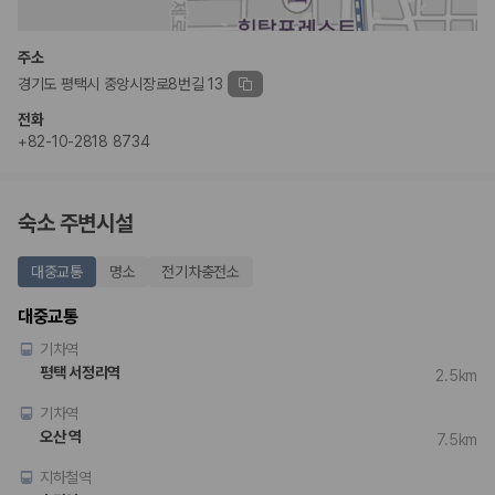
완전자차와 슈퍼자차는 업체별 보장 범위가 다를 수 있습니다. 카모아에서
는 제주 렌트카 가격과 함께 보험 조건을 비교해 여행 스타일에 맞는 보장
수준을 선택할 수 있습니다.
주소
경기도 평택시 중앙시장로8번길 13
3. 제주공항 접근성과 셔틀 조건을 함께 확인하세요
전화
제주 렌트카는 차량 인수 위치와 셔틀 편의성에 따라 실제 이용 만족도가
+82-10-2818 8734
달라집니다. 공항에서 렌트카 사무실까지의 이동 조건을 가격과 함께 비교
하는 것이 좋습니다.
숙소 주변시설
제주도 렌트카 차종별 가격비교
대중교통
명소
전기차충전소
경차·소형차
혼자 또는 2인 여행에 적합하며 제주 렌트카 최저가를 찾는 사용자
대중교통
가 가장 먼저 비교하는 차종입니다.
준중형·중형차
기차역
커플·친구 여행에서 많이 선택되며 가격과 승차감의 균형이 좋은 차
평택 서정리역
2.5km
종입니다.
SUV
기차역
가족 여행, 짐이 많은 여행, 장거리 이동에 적합하며 보험 조건과 차
오산 역
7.5km
량 연식을 함께 비교하는 것이 좋습니다.
승합차·대형차
지하철역
단체 여행이나 4인 이상 가족 여행에 적합하며 인원수, 짐 공간, 보