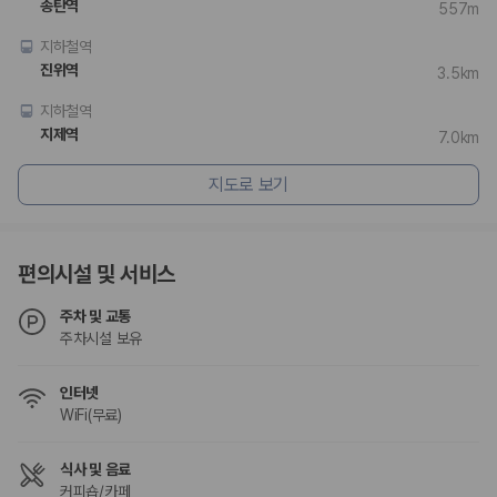
송탄역
557m
험 조건을 함께 확인해야 합니다.
지하철역
제주렌트카 보험까지 비교해야 진짜 가격비교입
진위역
3.5km
니다
지하철역
지제역
7.0km
동일한 차량이라도 보험 조건에 따라 실제 부담 금액이 달라질 수 있습니
다. 카모아는 제주 렌트카 가격뿐 아니라 일반자차, 완전자차, 슈퍼자차 조
지도로 보기
건을 함께 확인할 수 있도록 돕습니다.
일반자차:
사고 발생 시 일정 금액의 면책금이 발생할 수 있습니다.
완전자차:
보상 한도 내에서 면책금 부담이 줄어드는 보험 조건입니
다.
편의시설 및 서비스
슈퍼자차:
더 높은 보장 조건을 원하는 사용자에게 적합합니다.
주차 및 교통
2000만 고객이 선택한 렌트카 가격비교 플랫폼
주차시설 보유
카모아는 제주렌트카부터 국내·해외 렌트카까지 비교할 수 있는 렌트카 가
인터넷
격비교 플랫폼입니다.
WiFi(무료)
누적 이용 고객수
20,871,562
명
식사 및 음료
사용자 리뷰
커피숍/카페