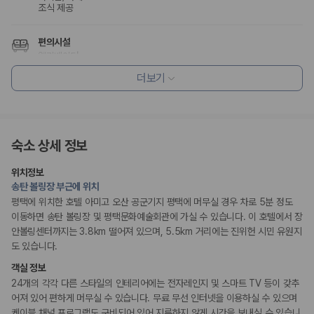
175,206
건
조식 제공
예약 가능 차량
67,123
대
편의시설
전국 렌트카 지점
엘리베이터
1,829
개
더보기
제주렌트카 가격비교 자주 묻는 질문
리셉션 서비스
드라이클리닝/세탁서비스
짐 보관 서비스
Q. 제주렌트카 가격비교는 카모아에서 어떻게 하나요?
간편 체크인/체크아웃
A. 대여일, 반납일, 인수 지역을 선택하면 제주도 렌트카 업체별 가격, 차종,
숙소 상세 정보
보험 조건, 예약 가능 차량을 한 번에 비교할 수 있습니다.
Q. 제주 렌트카 최저가는 무엇을 기준으로 비교해야 하나요?
흡연 시설
위치정보
Q. 제주공항 근처 렌트카도 비교할 수 있나요?
금연 숙박 시설
송탄 볼링장 부근에 위치
Q. 제주 렌트카 가격비교 시 보험도 함께 비교할 수 있나요?
Q. 가족 여행에는 어떤 제주 렌트카를 비교해야 하나요?
평택에 위치한 호텔 아미고 오산 공군기지 평택에 머무실 경우 차로 5분 정도
이동하면 송탄 볼링장 및 평택문화예술회관에 가실 수 있습니다. 이 호텔에서 장
제주렌트카 가격비교 주요 링크
안볼링센터까지는 3.8km 떨어져 있으며, 5.5km 거리에는 진위헌 시민 유원지
도 있습니다.
제주도 렌트카 실시간 최저가 가격비교
객실 정보
제주 렌트카 예약
24개의 각각 다른 스타일의 인테리어에는 전자레인지 및 스마트 TV 등이 갖추
국내 렌트카 가격비교
어져 있어 편하게 머무실 수 있습니다. 무료 무선 인터넷을 이용하실 수 있으며
해외 렌트카 가격비교
케이블 채널 프로그램도 구비되어 있어 지루하지 않게 시간을 보내실 수 있습니