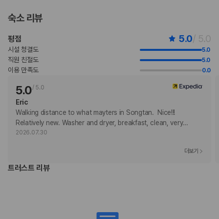
현장 결제 유형 및 수단
Carte Blanche
숙소 리뷰
Visa
Diners Club
5.0
/ 5.0
평점
직불카드
시설 청결도
5.0
Discover
직원 친절도
5.0
현금
이용 만족도
0.0
American Express
JCB International
5.0
/
5.0
Mastercard
Eric
UnionPay
Walking distance to what mayters in Songtan.  Nice!!! 
반려동물
Relatively new. Washer and dryer, breakfast, clean, very
…
개와 고양이만 허용
2026.07.30
장애인 안내 동물 동반 가능
더보기
장애인 안내 동물은 요금 및 제한 사항이 면제됩니다.
반려동물 동반 가능
트러스트 리뷰