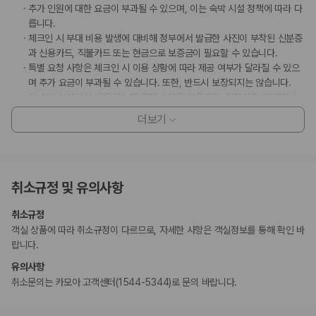
추가 인원에 대한 요금이 부과될 수 있으며, 이는 숙박 시설 정책에 따라 다
릅니다.
체크인 시 부대 비용 발생에 대비해 정부에서 발급한 사진이 부착된 신분증
과 신용카드, 직불카드 또는 현금으로 보증금이 필요할 수 있습니다.
특별 요청 사항은 체크인 시 이용 상황에 따라 제공 여부가 달라질 수 있으
며 추가 요금이 부과될 수 있습니다. 또한, 반드시 보장되지는 않습니다.
이 숙박 시설에서 사용 가능한 결제 수단은 신용카드, 직불카드, 현금입니
다.
더보기
시설 내 파티 또는 그룹 이벤트는 엄격히 금지됩니다.
이 숙박 시설은 안전을 위해 일산화탄소 감지기, 소화기, 연기 감지기, 보안
시스템, 구급상자, 야외 조명 등을 갖추고 있습니다.
취소규정 및 유의사항
부가 정보
취소규정
추가 안내사항
객실 상품에 따라 취소규정이 다르므로, 자세한 사항은 객실정보를 통해 확인 바
기타 선택사항
랍니다.
반려동물 동반 시 요금: 1박 기준, 1마리당 USD 15000
유의사항
장애인 안내 동물의 경우 요금 면제
취소문의는 카모아 고객센터(1544-5344)로 문의 바랍니다.
위 목록에 명시되지 않은 다른 항목이 있을 수 있습니다. 요금 및 보증금은 세전
금액일 수 있으며 변경될 수 있습니다.