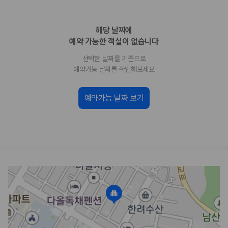
업체별 가격비교:
제주 렌트카 업체별 실시간 예약 가능 차량과 요금
을 비교합니다.
해당 날짜에
차종별 최저가 비교:
경차, 소형, 준중형, 중형, SUV, 승합차 등 여행
인원에 맞는 차종별 가격을 비교합니다.
예약 가능한 객실이 없습니다
보험 조건 비교:
일반자차, 완전자차, 슈퍼자차의 면책금과 보상 한
선택한 날짜를 기준으로
도를 비교합니다.
제주공항 인수 조건 비교:
셔틀 이동, 인수 위치, 반납 편의성을 함께
예약가능 날짜를 확인해보세요
확인합니다.
실시간 예약:
비교 후 원하는 차량을 바로 예약할 수 있습니다.
예약가능 날짜 보기
제주렌트카 실시간 가격비교 바로가기
제주 렌트카를 찾을 때 꼭 비교해야 하는 기준
1. 단순 최저가가 아니라 실제 결제 조건을 비교하세요
제주렌트카 최저가는 차량 기본요금만으로 판단하기 어렵습니다. 보험 포
함 여부, 면책금, 보상 한도, 옵션 비용, 취소 수수료를 함께 확인해야 실제
로 저렴한 차량을 고를 수 있습니다.
2. 보험 조건은 가격만큼 중요합니다