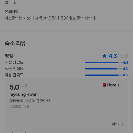
랍니다.
Carte Blanche
유의사항
Visa
취소문의는 카모아 고객센터(1544-5344)로 문의 바랍니다.
Diners Club
직불카드
현금 결제 불가
Discover
숙소 리뷰
American Express
JCB International
4.3
/ 5.0
평점
Mastercard
UnionPay
시설 청결도
4.4
직원 친절도
4.3
반려동물
이용 만족도
4.5
장애인 안내 동물 동반 불가
반려동물 동반 불가
5.0
/
5.0
myoung Hwan
상태좋고 시설도 괜찮아요.
2026.04.08
더보기