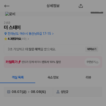
상세정보
더 스테이
2
/
61
2000만 이용고객이 선택한 제주 렌트카 가격비교 플랫폼
2성급
더 스테이
전라남도 여수시 봉산남8길 17-15
4.3
괜찮아요
(
49
)
3초 가입하고
더 많은 혜택
을 받으세요.
혜택보기
카텔특가
렌트카 함께 예약시
렌트카 10% 할인
쿠폰받기
객실 목록
숙소정보
리뷰
제주렌트카 가격비교는 카모아에서 한 번에
제주도 렌트카는 업체마다 차량 가격, 보험 조건, 면책금, 보상 한도, 인수
08.07(금)
08.08(토)
성인2
장소, 취소 규정이 다릅니다. 카모아는 여러 제주 렌트카 업체의 조건을 한
화면에서 비교해 사용자가 자신의 일정과 예산에 맞는 차량을 선택할 수 있
도록 돕습니다.