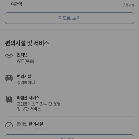
험 조건을 함께 확인해야 합니다.
여천역
7.6km
제주렌트카 보험까지 비교해야 진짜 가격비교입
지도로 보기
니다
동일한 차량이라도 보험 조건에 따라 실제 부담 금액이 달라질 수 있습니
편의시설 및 서비스
다. 카모아는 제주 렌트카 가격뿐 아니라 일반자차, 완전자차, 슈퍼자차 조
건을 함께 확인할 수 있도록 돕습니다.
인터넷
WiFi(무료)
일반자차:
사고 발생 시 일정 금액의 면책금이 발생할 수 있습니다.
완전자차:
보상 한도 내에서 면책금 부담이 줄어드는 보험 조건입니
다.
편의시설
슈퍼자차:
더 높은 보장 조건을 원하는 사용자에게 적합합니다.
엘리베이터
2000만 고객이 선택한 렌트카 가격비교 플랫폼
리셉션 서비스
프런트데스크 24시간 운영
카모아는 제주렌트카부터 국내·해외 렌트카까지 비교할 수 있는 렌트카 가
짐 보관 서비스
격비교 플랫폼입니다.
누적 이용 고객수
장애인 편의시설
20,871,562
명
휠체어로 이용 가능
휠체어로 이용가능한 주차장
사용자 리뷰