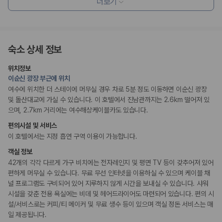
더보기
175,206
건
예약 가능 차량
흡연 시설
67,123
대
지정 흡연 구역
전국 렌트카 지점
1,829
개
숙소 상세 정보
제주렌트카 가격비교 자주 묻는 질문
위치정보
이순신 광장 부근에 위치
Q. 제주렌트카 가격비교는 카모아에서 어떻게 하나요?
여수에 위치한 더 스테이에 머무실 경우 차로 5분 정도 이동하면 이순신 광장
A. 대여일, 반납일, 인수 지역을 선택하면 제주도 렌트카 업체별 가격, 차종,
및 돌산대교에 가실 수 있습니다. 이 호텔에서 진남관까지는 2.6km 떨어져 있
보험 조건, 예약 가능 차량을 한 번에 비교할 수 있습니다.
으며, 2.7km 거리에는 여수해상케이블카도 있습니다.
Q. 제주 렌트카 최저가는 무엇을 기준으로 비교해야 하나요?
Q. 제주공항 근처 렌트카도 비교할 수 있나요?
편의시설 및 서비스
Q. 제주 렌트카 가격비교 시 보험도 함께 비교할 수 있나요?
이 호텔에서는 지정 흡연 구역 이용이 가능합니다.
Q. 가족 여행에는 어떤 제주 렌트카를 비교해야 하나요?
객실 정보
제주렌트카 가격비교 주요 링크
42개의 각각 다르게 가구 비치에는 전자레인지 및 평면 TV 등이 갖추어져 있어
편하게 머무실 수 있습니다. 무료 무선 인터넷을 이용하실 수 있으며 케이블 채
널 프로그램도 구비되어 있어 지루하지 않게 시간을 보내실 수 있습니다. 샤워
제주도 렌트카 실시간 최저가 가격비교
시설을 갖춘 전용 욕실에는 비데 및 헤어드라이어도 마련되어 있습니다. 편의 시
제주 렌트카 예약
설/서비스로는 커피/티 메이커 및 무료 생수 등이 있으며 객실 정돈 서비스는 매
국내 렌트카 가격비교
해외 렌트카 가격비교
일 제공됩니다.