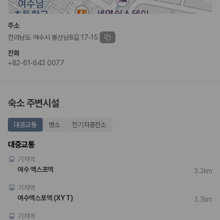
완전자차와 슈퍼자차는 업체별 보장 범위가 다를 수 있습니다. 카모아에서
는 제주 렌트카 가격과 함께 보험 조건을 비교해 여행 스타일에 맞는 보장
수준을 선택할 수 있습니다.
주소
전라남도 여수시 봉산남8길 17-15
3. 제주공항 접근성과 셔틀 조건을 함께 확인하세요
전화
제주 렌트카는 차량 인수 위치와 셔틀 편의성에 따라 실제 이용 만족도가
+82-61-643 0077
달라집니다. 공항에서 렌트카 사무실까지의 이동 조건을 가격과 함께 비교
하는 것이 좋습니다.
제주도 렌트카 차종별 가격비교
숙소 주변시설
경차·소형차
대중교통
명소
전기차충전소
혼자 또는 2인 여행에 적합하며 제주 렌트카 최저가를 찾는 사용자
가 가장 먼저 비교하는 차종입니다.
대중교통
준중형·중형차
기차역
커플·친구 여행에서 많이 선택되며 가격과 승차감의 균형이 좋은 차
종입니다.
여수 엑스포역
3.3km
SUV
기차역
가족 여행, 짐이 많은 여행, 장거리 이동에 적합하며 보험 조건과 차
량 연식을 함께 비교하는 것이 좋습니다.
여수엑스포역 (XYT)
3.3km
승합차·대형차
단체 여행이나 4인 이상 가족 여행에 적합하며 인원수, 짐 공간, 보
기차역