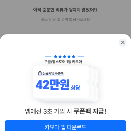
현장 결제 유형 및 수단
아직 충분한 리뷰가 쌓이지 않았어요
Visa
숙소 이용 후 리뷰를 남겨보세요
Diners Club
직불카드 결제 불가
Discover
현금
American Express
Google Pay
JCB International
함께 가는 친구에게 정보를 공유해보세요
Samsung Pay
Mastercard
UnionPay
Apple Pay
카카오톡
링크복사
반려동물
객실당 허용 최대 반려동물 수 - 2
반려동물 허용 최대 무게(1마리당, 파운드 기준) 88
개와 고양이만 허용
반려동물 허용 최대 무게(1마리당, kg 기준) 40
장애인 안내 동물 동반 가능
카모아 앱 다운로드
반려동물을 방치하면 안 됩니다.