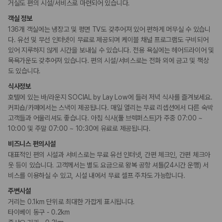
국내 렌트카 가격비교
거실도 편의 시설/서비스로 마련되어 있습니다.
웰빙 및 피트니스
해외 렌트카 가격비교
피트니스/헬스시설
객실 정보
카모아 사이트맵
136개 객실에는 냉장고 및 평면 TV도 갖추어져 있어 편하게 머무실 수 있습니
다. 유선 및 무선 인터넷이 무료로 제공되며 케이블 채널 프로그램도 구비되어
비즈니스
코워킹 스페이스
있어 지루하지 않게 시간을 보내실 수 있습니다. 전용 욕실에는 헤어드라이어 및
목욕가운도 갖추어져 있습니다. 편의 시설/서비스로는 전화 외에 금고 및 책상
도 있습니다.
장애인 편의시설
휠체어로 이용가능한 주차장
식사정보
휠체어로 이용 가능
호텔에 있는 바/라운지 SOCIAL by Lay Low에 들러 저녁 식사를 즐겨보세요.
커피숍/카페에서는 스낵이 제공됩니다. 매일 열리는 무료 리셉션에서 다른 숙박
흡연 시설
고객들과 어울리셔도 좋습니다. 아침 식사(풀 브렉퍼스트)가 주중 07:00 ~
금연 숙박 시설
10:00 및 주말 07:00 ~ 10:30에 유료로 제공됩니다.
비즈니스 편의시설
대표적인 편의 시설과 서비스로는 무료 유선 인터넷, 간편 체크인, 간편 체크아
웃 등이 있습니다. 고객께서는 별도 요금으로 왕복 공항 셔틀(24시간 운행) 서
비스를 이용하실 수 있고, 시설 내에서 무료 셀프 주차도 가능합니다.
주변시설
거리는 0.1km 단위로 최대한 가깝게 표시됩니다.
타이베이 동구 - 0.2km