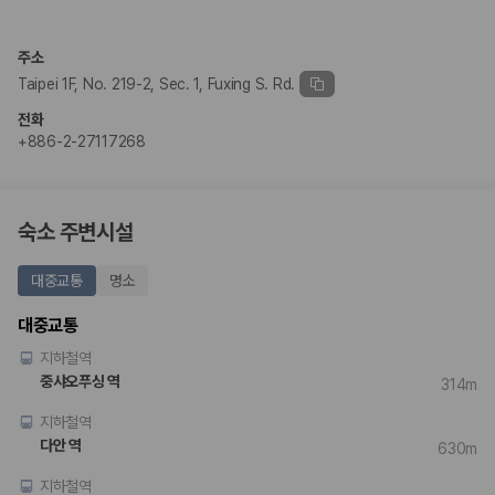
2. 보험 조건은 가격만큼 중요합니다
완전자차와 슈퍼자차는 업체별 보장 범위가 다를 수 있습니다. 카모아에서
주소
는 제주 렌트카 가격과 함께 보험 조건을 비교해 여행 스타일에 맞는 보장
Taipei 1F, No. 219-2, Sec. 1, Fuxing S. Rd.
수준을 선택할 수 있습니다.
전화
3. 제주공항 접근성과 셔틀 조건을 함께 확인하세요
+886-2-27117268
제주 렌트카는 차량 인수 위치와 셔틀 편의성에 따라 실제 이용 만족도가
달라집니다. 공항에서 렌트카 사무실까지의 이동 조건을 가격과 함께 비교
하는 것이 좋습니다.
숙소 주변시설
제주도 렌트카 차종별 가격비교
대중교통
명소
경차·소형차
대중교통
혼자 또는 2인 여행에 적합하며 제주 렌트카 최저가를 찾는 사용자
지하철역
가 가장 먼저 비교하는 차종입니다.
준중형·중형차
중샤오푸싱 역
314m
커플·친구 여행에서 많이 선택되며 가격과 승차감의 균형이 좋은 차
지하철역
종입니다.
SUV
다안 역
630m
가족 여행, 짐이 많은 여행, 장거리 이동에 적합하며 보험 조건과 차
량 연식을 함께 비교하는 것이 좋습니다.
지하철역