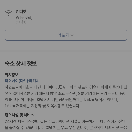
20,871,562
명
사용자 리뷰
인터넷
175,206
건
WiFi(무료)
예약 가능 차량
인터넷
67,123
대
전국 렌트카 지점
더보기
1,829
개
식사 및 음료
조식가능(유료)
레스토랑
제주렌트카 가격비교 자주 묻는 질문
커피숍/카페
Q. 제주렌트카 가격비교는 카모아에서 어떻게 하나요?
숙소 상세 정보
편의시설
A. 대여일, 반납일, 인수 지역을 선택하면 제주도 렌트카 업체별 가격, 차종,
정수기
보험 조건, 예약 가능 차량을 한 번에 비교할 수 있습니다.
위치정보
테라스
Q. 제주 렌트카 최저가는 무엇을 기준으로 비교해야 하나요?
타이베이(다안)에 위치
엘리베이터
Q. 제주공항 근처 렌트카도 비교할 수 있나요?
하얏트 - 에피소드 다안 타이페이, JDV 바이 하얏트의 경우 타이베이 중심에 있
Q. 제주 렌트카 가격비교 시 보험도 함께 비교할 수 있나요?
으며 걸어서 4분 거리에는 태평양 소고 푸싱관, 9분 거리에는 브리즈 센터 등이
Q. 가족 여행에는 어떤 제주 렌트카를 비교해야 하나요?
리셉션 서비스
있습니다. 이 럭셔리 호텔에서 다안삼림공원까지는 1.5km 떨어져 있으며,
간편 체크인/체크아웃
1.5km 거리에는 지앙궈 꽃 & 옥시장도 있습니다.
드라이클리닝/세탁서비스
제주렌트카 가격비교 주요 링크
콘시어지 서비스
편의시설 및 서비스
짐 보관 서비스
다국어 구사 가능 직원
24시간 피트니스 센터 같은 레크리에이션 시설을 이용하거나 테라스에서 전망
제주도 렌트카 실시간 최저가 가격비교
제주 렌트카 예약
을 즐기실 수 있습니다. 이 호텔에는 무료 무선 인터넷, 콘시어지 서비스 및 공용