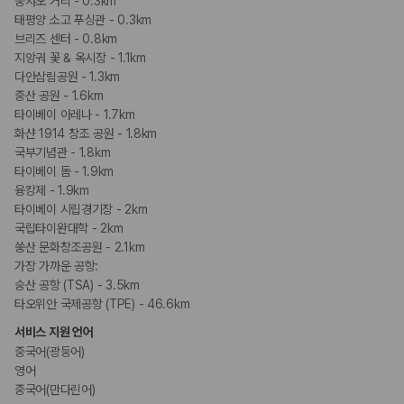
중샤오 거리 - 0.3km
태평양 소고 푸싱관 - 0.3km
브리즈 센터 - 0.8km
지앙궈 꽃 & 옥시장 - 1.1km
다안삼림공원 - 1.3km
중산 공원 - 1.6km
타이베이 아레나 - 1.7km
화샨 1914 창조 공원 - 1.8km
국부기념관 - 1.8km
타이베이 돔 - 1.9km
융캉제 - 1.9km
타이베이 시립경기장 - 2km
국립타이완대학 - 2km
쑹산 문화창조공원 - 2.1km
가장 가까운 공항:
숭산 공항 (TSA) - 3.5km
타오위안 국제공항 (TPE) - 46.6km
서비스 지원 언어
중국어(광둥어)
영어
중국어(만다린어)