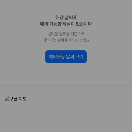
화면에서 비교해 사용자가 자신의 일정과 예산에 맞는 차량을 선택할 수 있
도록 돕습니다.
해당 날짜에
업체별 가격비교:
제주 렌트카 업체별 실시간 예약 가능 차량과 요금
을 비교합니다.
예약 가능한 객실이 없습니다
차종별 최저가 비교:
경차, 소형, 준중형, 중형, SUV, 승합차 등 여행
선택한 날짜를 기준으로
인원에 맞는 차종별 가격을 비교합니다.
보험 조건 비교:
일반자차, 완전자차, 슈퍼자차의 면책금과 보상 한
예약가능 날짜를 확인해보세요
도를 비교합니다.
제주공항 인수 조건 비교:
셔틀 이동, 인수 위치, 반납 편의성을 함께
예약가능 날짜 보기
확인합니다.
실시간 예약:
비교 후 원하는 차량을 바로 예약할 수 있습니다.
제주렌트카 실시간 가격비교 바로가기
제주 렌트카를 찾을 때 꼭 비교해야 하는 기준
1. 단순 최저가가 아니라 실제 결제 조건을 비교하세요
제주렌트카 최저가는 차량 기본요금만으로 판단하기 어렵습니다. 보험 포
함 여부, 면책금, 보상 한도, 옵션 비용, 취소 수수료를 함께 확인해야 실제
로 저렴한 차량을 고를 수 있습니다.