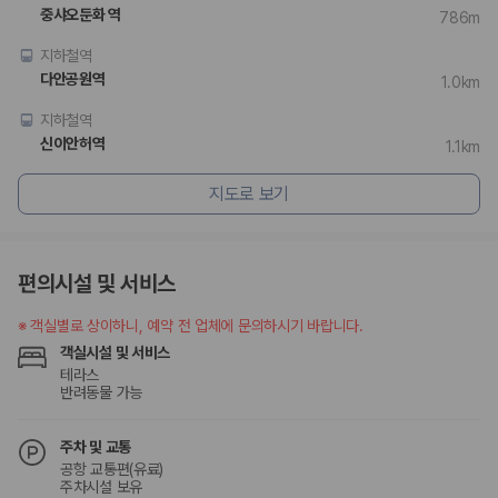
승합차·대형차
중샤오둔화 역
786m
단체 여행이나 4인 이상 가족 여행에 적합하며 인원수, 짐 공간, 보
험 조건을 함께 확인해야 합니다.
지하철역
다안공원역
1.0km
제주렌트카 보험까지 비교해야 진짜 가격비교입
지하철역
니다
신이안허역
1.1km
동일한 차량이라도 보험 조건에 따라 실제 부담 금액이 달라질 수 있습니
지도로 보기
다. 카모아는 제주 렌트카 가격뿐 아니라 일반자차, 완전자차, 슈퍼자차 조
건을 함께 확인할 수 있도록 돕습니다.
일반자차:
사고 발생 시 일정 금액의 면책금이 발생할 수 있습니다.
편의시설 및 서비스
완전자차:
보상 한도 내에서 면책금 부담이 줄어드는 보험 조건입니
다.
※
객실별로 상이하니, 예약 전 업체에 문의하시기 바랍니다.
슈퍼자차:
더 높은 보장 조건을 원하는 사용자에게 적합합니다.
객실시설 및 서비스
2000만 고객이 선택한 렌트카 가격비교 플랫폼
테라스
반려동물 가능
카모아는 제주렌트카부터 국내·해외 렌트카까지 비교할 수 있는 렌트카 가
주차 및 교통
격비교 플랫폼입니다.
공항 교통편(유료)
누적 이용 고객수
주차시설 보유