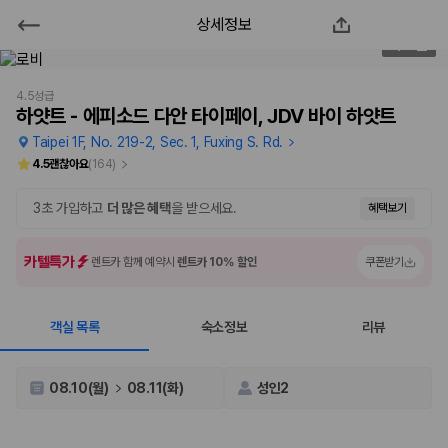
상세정보
하얏트 - 에피소드 다안 타이페이,
2
/
57
JDV 바이 하얏트
4.5성급
하얏트 - 에피소드 다안 타이페이, JDV 바이 하얏트
2000만 이용고객이 선택한 제주 렌트카 가격비교 플랫폼
Taipei 1F, No. 219-2, Sec. 1, Fuxing S. Rd.
4.5
괜찮아요
(
164
)
3초 가입하고
더 많은 혜택
을 받으세요.
혜택보기
카텔특가
렌트카 함께 예약시
렌트카 10% 할인
쿠폰받기
객실 목록
숙소정보
리뷰
제주렌트카 가격비교는 카모아에서 한 번에
08.10(월)
08.11(화)
성인2
제주도 렌트카는 업체마다 차량 가격, 보험 조건, 면책금, 보상 한도, 인수
장소, 취소 규정이 다릅니다. 카모아는 여러 제주 렌트카 업체의 조건을 한