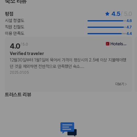
숙소 리뷰
수 있습니다. 예약 확인 메일에 나와 있는 연락처 정보로 해당 숙박 시설에
직접 연락하여 반려동물 동반과 관련된 사항을 문의하실 수 있습니다.
4.5
/ 5.0
평점
주차 시 높이 제한이 적용됩니다.
시설 청결도
4.6
이 숙박 시설에서는 고객의 모든 성적 지향과 성 정체성을 존중합니다(성소
직원 친절도
4.7
수자(LGBTQ+) 환영).
이용 만족도
4.4
4.0
/
5.0
부가 정보
Verified traveler
추가 안내사항
12월30일부터 1월1일에 묵어서 가격이 평상시의 2.5배 이상 지불해야했
간이/추가 침대 이용 불가
던 것을 제외하면 전반적으로 만족했던 숙소.
…
주차 높이 제한 적용
2025.01.05
기타 선택사항
풀 브렉퍼스트아침 식사 요금: 성인 TWD 462, 어린이 TWD 275(대략적
더보기
인 금액)
트러스트 리뷰
공항 셔틀 요금: 차량 1대당 TWD 2000(편도, 정원 3명)
반려동물 동반 시 요금: 1마리당 TWD 924(숙박 기간에 따라 다름)
장애인 안내 동물의 경우 요금 면제
추가 요금 지불 시 이른 체크인 가능(객실 이용 상황에 따라 다름)
늦은 체크아웃 요금 부과
위 목록에 명시되지 않은 다른 항목이 있을 수 있습니다. 요금 및 보증금은 세전
금액일 수 있으며 변경될 수 있습니다.