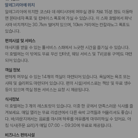
175,206
건
알레그리아에 위치
흡연 시설
예약 가능 차량
지정 흡연 구역
알레그리아에 위치한 코스타 데 레티시아에 머무실 경우 차로 15분 정도 이동하
67,123
대
면 몬타네자 폭포 및 캄바이스 폭포에 가실 수 있습니다. 이 스파 호텔에서 파낙
전국 렌트카 지점
사마 비치까지는 30.7km 떨어져 있으며, 10km 거리에는 칸칼라노그 폭포도
1,829
개
있습니다.
제주렌트카 가격비교 자주 묻는 질문
편의시설 및 서비스
마사지를 받을 수 있는 풀서비스 스파에서 느긋한 시간을 즐기실 수 있습니다.
Q. 제주렌트카 가격비교는 카모아에서 어떻게 하나요?
이 호텔에는 이 밖에도 무료 무선 인터넷, 웨딩 서비스 및 TV(공용 구역)도 마련
A. 대여일, 반납일, 인수 지역을 선택하면 제주도 렌트카 업체별 가격, 차종,
되어 있습니다.
보험 조건, 예약 가능 차량을 한 번에 비교할 수 있습니다.
객실 정보
Q. 제주 렌트카 최저가는 무엇을 기준으로 비교해야 하나요?
Q. 제주공항 근처 렌트카도 비교할 수 있나요?
편하게 머무실 수 있는 14개의 객실이 마련되어 있습니다. 욕실에는 욕조 또는
Q. 제주 렌트카 가격비교 시 보험도 함께 비교할 수 있나요?
샤워 및 슬리퍼도 마련되어 있습니다. 편의 시설/서비스로는 책상 및 무료 생수
Q. 가족 여행에는 어떤 제주 렌트카를 비교해야 하나요?
등이 있으며 객실 정돈 서비스는 요청 시 제공됩니다.
식사정보
제주렌트카 가격비교 주요 링크
이 호텔에는 3 개의 레스토랑이 있습니다. 이중 한 곳에서 만족스러운 식사를 즐
겨보세요. 매일 열리는 무료 리셉션에서 다른 숙박 고객들과 어울리셔도 좋습니
제주도 렌트카 실시간 최저가 가격비교
다. 바/라운지에서는 음료를 마시며 하루를 여유롭게 마무리하실 수 있어요. 아
제주 렌트카 예약
침 식사(주문 요리)가 매일 07:00 ~ 09:30에 무료로 제공됩니다.
국내 렌트카 가격비교
해외 렌트카 가격비교
비즈니스 편의시설