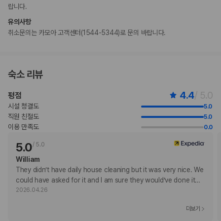
이 숙박 시설에서 제공한 모든 요금 정보가 포함되어 있습니다.
랍니다.
유의사항
부가 정보
취소문의는 카모아 고객센터(1544-5344)로 문의 바랍니다.
추가 안내사항
현금으로 보증금 필요
간이/추가 침대 이용 불가
숙소 리뷰
엘리베이터 없음
기타 선택사항
4.4
/ 5.0
평점
침대 시트 요금: 침대 1개당 PHP 150(숙박 기간 내 1회) 또는 고객이 직접
시설 청결도
5.0
가져올 수 있음
직원 친절도
5.0
타월 요금: 1인당 PHP 100(숙박 기간 내 1회) 또는 고객이 직접 가져올 수
이용 만족도
0.0
있음
위 목록에 명시되지 않은 다른 항목이 있을 수 있습니다. 요금 및 보증금은 세전
5.0
/
5.0
금액일 수 있으며 변경될 수 있습니다.
William
현장 결제 유형 및 수단
They didn’t have daily house cleaning but it was very nice. We 
직불카드 결제 불가
could have asked for it and I am sure they would’ve done it
…
현금
2026.04.26
현금 결제만 가능한 숙박 시설
더보기
반려동물