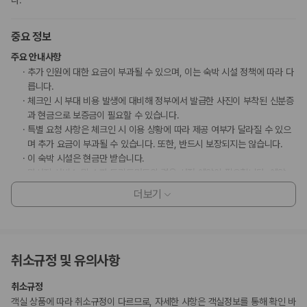
다.
중요 정보
주요 안내사항
추가 인원에 대한 요금이 부과될 수 있으며, 이는 숙박 시설 정책에 따라 다
릅니다.
체크인 시 부대 비용 발생에 대비해 정부에서 발급한 사진이 부착된 신분증
과 현금으로 보증금이 필요할 수 있습니다.
특별 요청 사항은 체크인 시 이용 상황에 따라 제공 여부가 달라질 수 있으
며 추가 요금이 부과될 수 있습니다. 또한, 반드시 보장되지는 않습니다.
이 숙박 시설은 현금만 받습니다.
마사지 서비스 및 스파 트리트먼트의 경우 사전 예약이 필요합니다. 예약
확인 메일에 나와 있는 연락처 정보로 도착 전에 호텔에 연락하여 예약하실
더보기
수 있습니다.
이용 상황에 따라 객실 연결이 가능하며, 예약 확인 메일에 나와 있는 번호
로 숙박 시설에 직접 연락하여 요청하실 수 있습니다.
지불 요금
취소규정 및 유의사항
체크인 또는 체크아웃 시 숙박 시설에서 다음 요금을 청구할 수 있습니다(요금에
는 해당 세금이 포함될 수 있음).
취소규정
체크인 전에 PHP 2000의 파손 보증금이 청구됩니다.
객실 상품에 따라 취소규정이 다르므로, 자세한 사항은 객실정보를 통해 확인 바