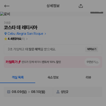
상세정보
코스타 데 레티시아
2
/
52
2000만 이용고객이 선택한 제주 렌트카 가격비교 플랫폼
3성급
코스타 데 레티시아
Cebu Alegria San Roque
4.4
괜찮아요
(
6
)
3초 가입하고
더 많은 혜택
을 받으세요.
혜택보기
카텔특가
렌트카 함께 예약시
렌트카 10% 할인
쿠폰받기
객실 목록
숙소정보
리뷰
제주렌트카 가격비교는 카모아에서 한 번에
제주도 렌트카는 업체마다 차량 가격, 보험 조건, 면책금, 보상 한도, 인수
08.09(일)
08.10(월)
성인2
장소, 취소 규정이 다릅니다. 카모아는 여러 제주 렌트카 업체의 조건을 한
화면에서 비교해 사용자가 자신의 일정과 예산에 맞는 차량을 선택할 수 있
도록 돕습니다.