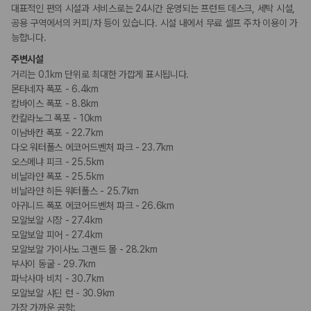
카모아 사이트맵
대표적인 편의 시설과 서비스로는 24시간 운영되는 프런트 데스크, 세탁 시설,
공용 구역에서의 커피/차 등이 있습니다. 시설 내에서 무료 셀프 주차 이용이 가
능합니다.
주변시설
거리는 0.1km 단위로 최대한 가깝게 표시됩니다.
몬타네자 폭포 - 6.4km
캄바이스 폭포 - 8.8km
칸칼라노그 폭포 - 10km
이남바칸 폭포 - 22.7km
다오 워터폴스 에코어드벤처 파크 - 23.7km
오스메냐 피크 - 25.5km
비날라얀 폭포 - 25.5km
비날라얀 히든 워터폴스 - 25.7km
아귀니드 폭포 에코어드벤처 파크 - 26.6km
모알보알 시장 - 27.4km
모알보알 피어 - 27.4km
모알보알 가이사노 그랜드 몰 - 28.2km
부사이 동굴 - 29.7km
파낙사마 비치 - 30.7km
모알보알 샤딘 런 - 30.9km
가장 가까운 공항: