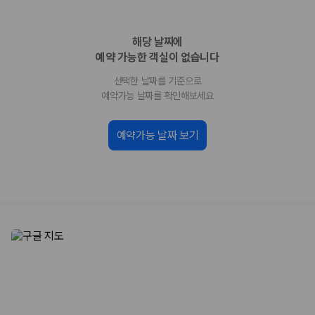
업체별 가격비교:
제주 렌트카 업체별 실시간 예약 가능 차량과 요금
을 비교합니다.
해당 날짜에
차종별 최저가 비교:
경차, 소형, 준중형, 중형, SUV, 승합차 등 여행
인원에 맞는 차종별 가격을 비교합니다.
예약 가능한 객실이 없습니다
보험 조건 비교:
일반자차, 완전자차, 슈퍼자차의 면책금과 보상 한
선택한 날짜를 기준으로
도를 비교합니다.
제주공항 인수 조건 비교:
셔틀 이동, 인수 위치, 반납 편의성을 함께
예약가능 날짜를 확인해보세요
확인합니다.
실시간 예약:
비교 후 원하는 차량을 바로 예약할 수 있습니다.
예약가능 날짜 보기
제주렌트카 실시간 가격비교 바로가기
제주 렌트카를 찾을 때 꼭 비교해야 하는 기준
1. 단순 최저가가 아니라 실제 결제 조건을 비교하세요
제주렌트카 최저가는 차량 기본요금만으로 판단하기 어렵습니다. 보험 포
함 여부, 면책금, 보상 한도, 옵션 비용, 취소 수수료를 함께 확인해야 실제
로 저렴한 차량을 고를 수 있습니다.
2. 보험 조건은 가격만큼 중요합니다