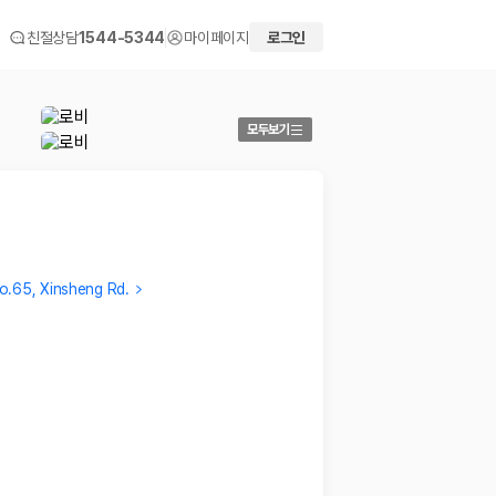
친절상담
1544-5344
마이페이지
로그인
모두보기
o.65, Xinsheng Rd.
Verified traveler
Verifi
번화가에 있어 주변의 식당 및 상점이용은 편리했습니다. 객실
오래된 
은 무난한 수준입니다. 방음은 다소 아쉬운 수준입니다. 직
…
나 방음
2019.06.03
2018.12.
 화면에서 비교해 사용자가 자신의 일정과 예산에 맞는 차량을 선택할 수 있도
더보기