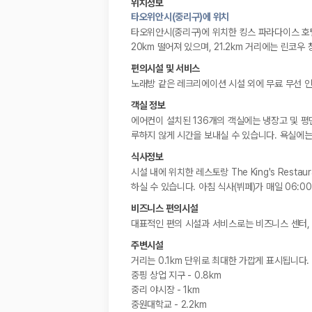
위치정보
타오위안시(중리구)에 위치
타오위안시(중리구)에 위치한 킹스 파라다이스 호텔
20km 떨어져 있으며, 21.2km 거리에는 린코우
편의시설 및 서비스
노래방 같은 레크리에이션 시설 외에 무료 무선 인
객실 정보
에어컨이 설치된 136개의 객실에는 냉장고 및 평
루하지 않게 시간을 보내실 수 있습니다. 욕실에는
식사정보
시설 내에 위치한 레스토랑 The King's Res
하실 수 있습니다. 아침 식사(뷔페)가 매일 06:00
비즈니스 편의시설
대표적인 편의 시설과 서비스로는 비즈니스 센터, 
주변시설
거리는 0.1km 단위로 최대한 가깝게 표시됩니다.
중핑 상업 지구 - 0.8km
중리 야시장 - 1km
중원대학교 - 2.2km