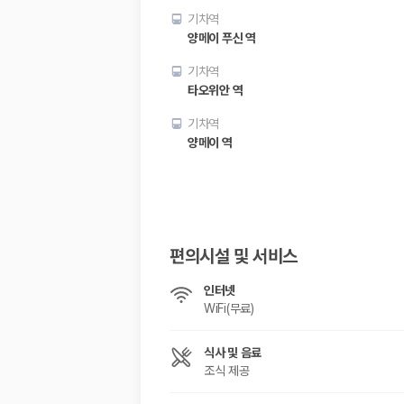
해외 렌트카 가격비교
기차역
카모아 사이트맵
양메이 푸신 역
기차역
타오위안 역
기차역
양메이 역
편의시설 및 서비스
인터넷
WiFi(무료)
식사 및 음료
조식 제공