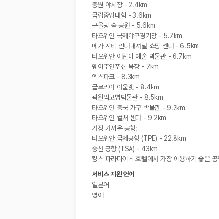
중원 야시장 - 2.4km
국립중앙대학 - 3.6km
구올링 숲 공원 - 5.6km
타오위안 국제야구경기장 - 5.7km
메가 시티 인터내셔널 쇼핑 센터 - 6.5km
타오위안 어린이 예술 박물관 - 6.7km
웨이추안푸신 목장 - 7km
엑스파크 - 8.3km
글로리아 아울렛 - 8.4km
곽원익고병박물관 - 8.5km
타오위안 중국 가구 박물관 - 9.2km
타오위안 컬처 센터 - 9.2km
가장 가까운 공항:
타오위안 국제공항 (TPE) - 22.8km
숭산 공항 (TSA) - 43km
킹스 파라다이스 호텔에서 가장 이용하기 좋은 공항
서비스 지원 언어
일본어
영어