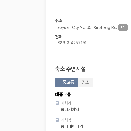
20,871,562
명
사용자 리뷰
175,206
건
예약 가능 차량
주소
67,123
대
Taoyuan City No.65, Xinsheng Rd.
전국 렌트카 지점
1,829
개
전화
+886-3-4257151
제주렌트카 가격비교 자주 묻는 질문
Q. 제주렌트카 가격비교는 카모아에서 어떻게 하나요?
A. 대여일, 반납일, 인수 지역을 선택하면 제주도 렌트카 업체별 가격, 차종,
숙소 주변시설
Q. 제주 렌트카 최저가는 무엇을 기준으로 비교해야 하나요?
Q. 제주공항 근처 렌트카도 비교할 수 있나요?
대중교통
명소
Q. 제주 렌트카 가격비교 시 보험도 함께 비교할 수 있나요?
Q. 가족 여행에는 어떤 제주 렌트카를 비교해야 하나요?
대중교통
제주렌트카 가격비교 주요 링크
기차역
중리 기차역
제주도 렌트카 실시간 최저가 가격비교
기차역
제주 렌트카 예약
국내 렌트카 가격비교
중리 네이리 역