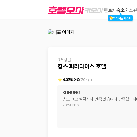
킹스 파라다이스 호텔
렌트카
숙소
숙소+
숙박세일페스타
2000만 이용고객이 선택한 제주 렌트카 가격비교 플랫폼
3.5성급
킹스 파라다이스 호텔
4.3
괜찮아요
(
704
)
KOHUNG
방도 크고 깔끔하니 만족 했습니다 만족했습니
제주렌트카 가격비교는 카모아에서 한 번에
2024.11.13
제주도 렌트카는 업체마다 차량 가격, 보험 조건, 면책금, 보상 한도, 인수
록 돕습니다.
업체별 가격비교:
제주 렌트카 업체별 실시간 예약 가능 차량과 요금