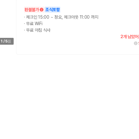
환불불가
조식포함
가 가장 먼저 비교하는 차종입니다.
·
체크인 15:00 ~ 정오, 체크아웃 11:00 까지
·
무료 WiFi
종입니다.
·
무료 아침 식사
량 연식을 함께 비교하는 것이 좋습니다.
2개 남았어
1
/
5
험 조건을 함께 확인해야 합니다.
니다
 카모아는 제주 렌트카 가격뿐 아니라 일반자차, 완전자차, 슈퍼자차 조건을
다.
격비교 플랫폼입니다.