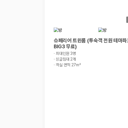
해외 렌트카 가격비교
카모아 사이트맵
슈페리어 트윈룸 (투숙객 전원 테마파
BIG3 무료)
·
최대인원 3명
·
싱글침대 2개
·
객실 면적 27m²