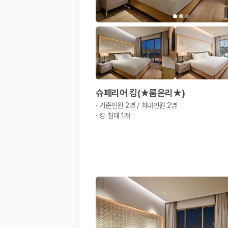
슈페리어 킹(★룸온리★)
·
기준인원 2명 / 최대인원 2명
·
킹 침대 1개