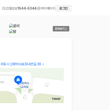
친절상담
1544-5344
마이페이지
로그인
모두보기
귀포시 신화역사로304번길 38
Hanui
KISEO
편안히 잘 다녀왔습니다. 접근성은 좀 별로 입니다
Good
2026.04.27
2026.04
 화면에서 비교해 사용자가 자신의 일정과 예산에 맞는 차량을 선택할 수 있도
더보기