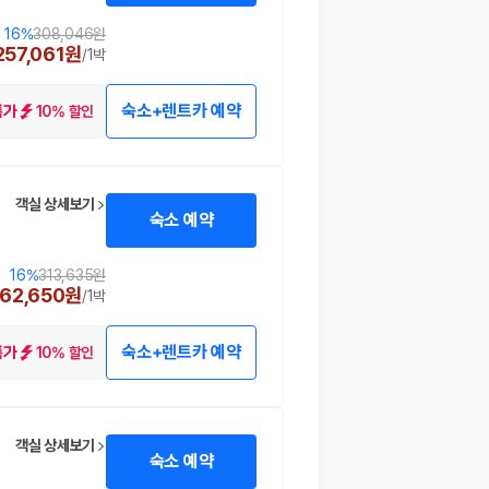
16
%
308,046원
257,061원
/
1박
숙소+렌트카 예약
10% 할인
특가
객실 상세보기
숙소 예약
16
%
313,635원
62,650원
/
1박
숙소+렌트카 예약
10% 할인
특가
객실 상세보기
숙소 예약