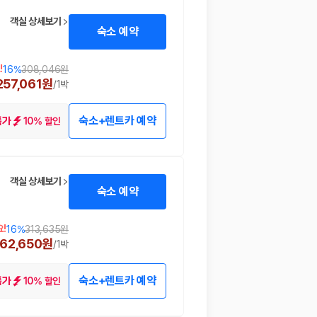
객실 상세보기
숙소 예약
!
16
%
308,046원
257,061원
/
1박
숙소+렌트카 예약
10% 할인
특가
 함께 확인할 수 있도록 돕습니다.
객실 상세보기
숙소 예약
!
16
%
313,635원
62,650원
/
1박
숙소+렌트카 예약
10% 할인
특가