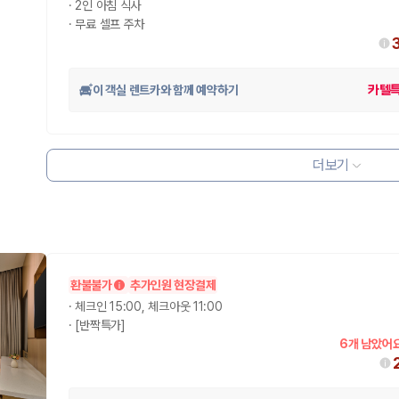
·
2인 아침 식사
·
무료 셀프 주차
이 객실 렌트카와 함께 예약하기
카텔
더보기
환불불가
추가인원 현장결제
·
체크인 15:00, 체크아웃 11:00
·
[반짝특가]
6개 남았어요