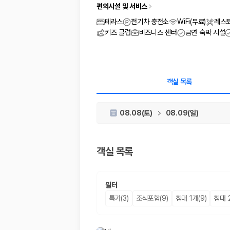
차종별 최저가 비교:
경차, 소형, 준중형, 중형, SUV, 승합차 등 
편의시설 및 서비스
보험 조건 비교:
일반자차, 완전자차, 슈퍼자차의 면책금과 보상 한
제주공항 인수 조건 비교:
셔틀 이동, 인수 위치, 반납 편의성을 함께
테라스
전기차 충전소
WiFi(무료)
레스
실시간 예약:
비교 후 원하는 차량을 바로 예약할 수 있습니다.
키즈 클럽
비즈니스 센터
금연 숙박 시설
제주렌트카 실시간 가격비교 바로가기
제주 렌트카를 찾을 때 꼭 비교해야 하는 기준
객실 목록
1. 단순 최저가가 아니라 실제 결제 조건을 비교하세요
08.08(토)
08.09(일)
제주렌트카 최저가는 차량 기본요금만으로 판단하기 어렵습니다. 보험 포함 여
2. 보험 조건은 가격만큼 중요합니다
객실 목록
완전자차와 슈퍼자차는 업체별 보장 범위가 다를 수 있습니다. 카모아에서는
3. 제주공항 접근성과 셔틀 조건을 함께 확인하세요
필터
제주 렌트카는 차량 인수 위치와 셔틀 편의성에 따라 실제 이용 만족도가 
특가(3)
조식포함(9)
침대 1개(9)
침대 2
제주도 렌트카 차종별 가격비교