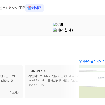
렌트카
카모아 TIP
혜택존
제주특별자치도 서
SUNGNYEO
 신경쓴 느낌.
개인적으로 음식이 안맞았던듯하네요.. 기호에 따라 느낌 다를
 대충 대충
수 있을것 같고 룸컨디션은 괜잖았습니다
2026.04.30
 장소, 취소 규정이 다릅니다. 카모아는 여러 제주 렌트카 업체의 조건을 한
더보기
더보기
을 비교합니다.