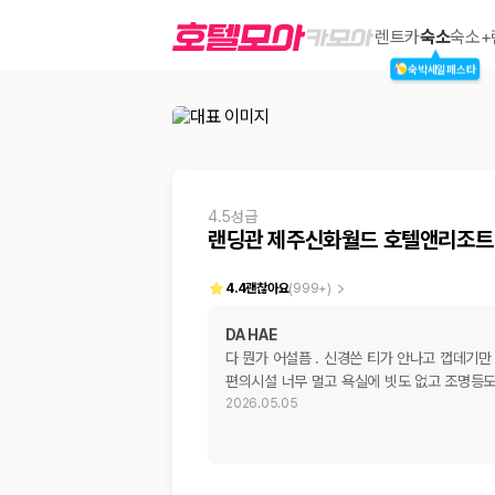
랜딩관 제주신화월드 호텔앤리조트
렌트카
숙소
숙소+
숙박세일페스타
2000만 이용고객이 선택한 제주 렌트카 가격비교 플랫폼
4.5성급
랜딩관 제주신화월드 호텔앤리조트
4.4
괜찮아요
(
999+
)
DA HAE
다 뭔가 어설픔 . 신경쓴 티가 안나고 껍데기만
제주렌트카 가격비교는 카모아에서 한 번에
편의시설 너무 멀고 욕실에 빗도 없고 조명등도
2026.05.05
제주도 렌트카는 업체마다 차량 가격, 보험 조건, 면책금, 보상 한도, 인수
록 돕습니다.
업체별 가격비교:
제주 렌트카 업체별 실시간 예약 가능 차량과 요금