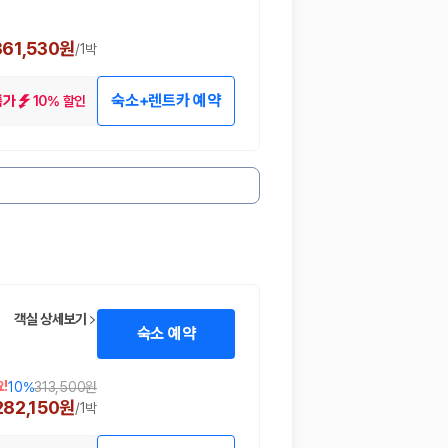
361,530원
/
1박
숙소+렌트카 예약
10% 할인
특가
객실 상세보기
숙소 예약
!
10
%
313,500원
282,150원
/
1박