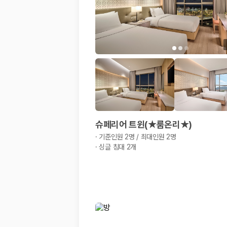
슈페리어 트윈(★룸온리★)
·
기준인원 2명 / 최대인원 2명
·
싱글 침대 2개