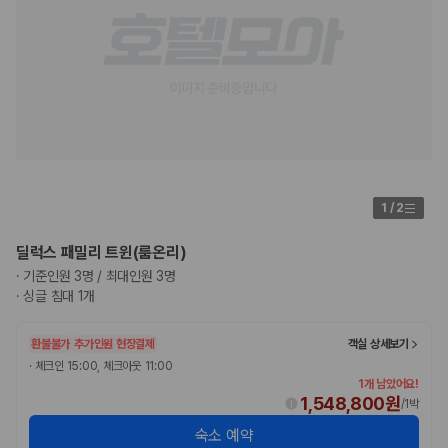
1
/
2
딜럭스 패밀리 트윈(룸온리)
·
기준인원 3명 / 최대인원 3명
·
싱글 침대 1개
환불불가
추가인원 현장결제
객실 상세보기
·
체크인 15:00, 체크아웃 11:00
1개 남았어요!
1,548,800원
/
1박
숙소 예약