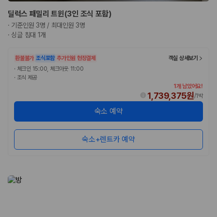
딜럭스 패밀리 트윈(3인 조식 포함)
·
기준인원 3명 / 최대인원 3명
·
싱글 침대 1개
환불불가
조식포함
추가인원 현장결제
객실 상세보기
·
체크인 15:00, 체크아웃 11:00
·
조식 제공
1개 남았어요!
1,739,375원
/
1박
숙소 예약
숙소+렌트카 예약