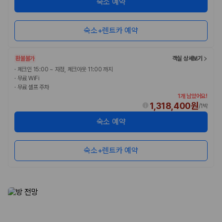
숙소 예약
승합차·대형차
단체 여행이나 4인 이상 가족 여행에 적합하며 인원수, 짐 공간, 보
험 조건을 함께 확인해야 합니다.
숙소+렌트카 예약
제주렌트카 보험까지 비교해야 진짜 가격비교입
니다
환불불가
객실 상세보기
·
체크인 15:00 ~ 자정, 체크아웃 11:00 까지
·
무료 WiFi
동일한 차량이라도 보험 조건에 따라 실제 부담 금액이 달라질 수 있습니
·
무료 셀프 주차
다. 카모아는 제주 렌트카 가격뿐 아니라 일반자차, 완전자차, 슈퍼자차 조
1개 남았어요!
건을 함께 확인할 수 있도록 돕습니다.
1,318,400원
/
1박
일반자차:
사고 발생 시 일정 금액의 면책금이 발생할 수 있습니다.
숙소 예약
완전자차:
보상 한도 내에서 면책금 부담이 줄어드는 보험 조건입니
다.
슈퍼자차:
더 높은 보장 조건을 원하는 사용자에게 적합합니다.
숙소+렌트카 예약
2000만 고객이 선택한 렌트카 가격비교 플랫폼
카모아는 제주렌트카부터 국내·해외 렌트카까지 비교할 수 있는 렌트카 가
격비교 플랫폼입니다.
누적 이용 고객수