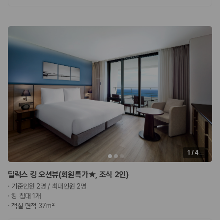
1
/
4
딜럭스 킹 오션뷰(회원특가★, 조식 2인)
·
기준인원 2명 / 최대인원 2명
·
킹 침대 1개
·
객실 면적 37m²