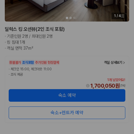
1
/
4
딜럭스 킹 오션뷰(2인 조식 포함)
·
기준인원 2명 / 최대인원 2명
·
킹 침대 1개
·
객실 면적 37m²
환불불가
조식포함
추가인원 현장결제
객실 상세보기
·
체크인 15:00, 체크아웃 11:00
·
조식 제공
1개 남았어요!
1,700,050원
/
1박
숙소 예약
숙소+렌트카 예약