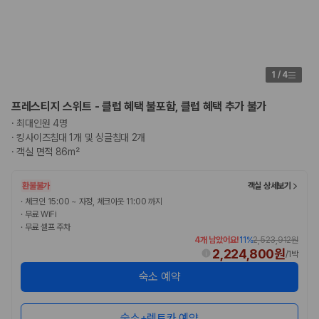
1
/
4
프레스티지 스위트 - 클럽 혜택 불포함, 클럽 혜택 추가 불가
·
최대인원 4명
·
킹사이즈침대 1개 및 싱글침대 2개
·
객실 면적 86m²
환불불가
객실 상세보기
·
체크인 15:00 ~ 자정, 체크아웃 11:00 까지
·
무료 WiFi
·
무료 셀프 주차
4개 남았어요!
11
%
2,523,912원
2,224,800원
/
1박
숙소 예약
숙소+렌트카 예약