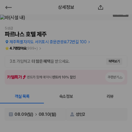
상세정보
제주렌트카 가격비교 1위 카모아 | 실
3
/
61
시간 최저가 비교 예약
5성급
파르나스 호텔 제주
2000만 이용고객이 선택한 제주 렌트카 가격비교 플랫폼
제주특별자치도 서귀포시 중문관광로72번길 100
4.7
괜찮아요
(
999+
)
3초 가입하고
더 많은 혜택
을 받으세요.
혜택보기
카텔특가
렌트카 함께 예약시
렌트카 10% 할인
쿠폰받기
객실 목록
숙소정보
리뷰
제주렌트카 가격비교는 카모아에서 한 번에
08.09(일)
08.10(월)
성인2
제주도 렌트카는 업체마다 차량 가격, 보험 조건, 면책금, 보상 한도, 인수
장소, 취소 규정이 다릅니다. 카모아는 여러 제주 렌트카 업체의 조건을 한