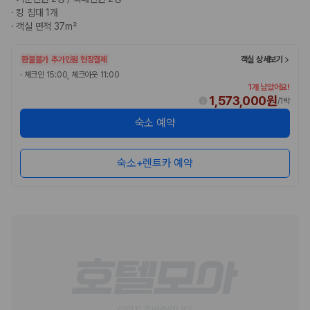
·
킹 침대 1개
·
객실 면적 37m²
환불불가
추가인원 현장결제
객실 상세보기
·
체크인 15:00, 체크아웃 11:00
1개 남았어요!
1,573,000원
/
1박
숙소 예약
숙소+렌트카 예약