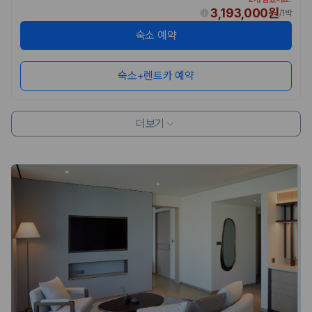
3,193,000원
/
1박
숙소 예약
숙소+렌트카 예약
더보기