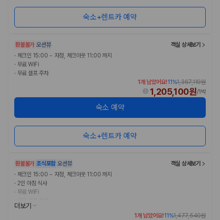
국내 렌트카 가격비교
해외 렌트카 가격비교
숙소+렌트카 예약
카모아 사이트맵
환불불가
오션뷰
객실 상세보기
·
체크인 15:00 ~ 자정, 체크아웃 11:00 까지
·
무료 WiFi
·
무료 셀프 주차
1개 남았어요!
11
%
1,367,119원
1,205,100원
/
1박
숙소 예약
숙소+렌트카 예약
환불불가
조식포함
오션뷰
객실 상세보기
·
체크인 15:00 ~ 자정, 체크아웃 11:00 까지
·
2인 아침 식사
·
무료 WiFi
·
무료 셀프 주차
더보기
1개 남았어요!
11
%
1,477,540원