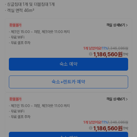
2. 보험 조건은 가격만큼 중요합니다
·
싱글침대 1개 및 더블침대 1개
·
객실 면적 46m²
완전자차와 슈퍼자차는 업체별 보장 범위가 다를 수 있습니다. 카모아에서
는 제주 렌트카 가격과 함께 보험 조건을 비교해 여행 스타일에 맞는 보장
수준을 선택할 수 있습니다.
환불불가
객실 상세보기
·
체크인 15:00 ~ 자정, 체크아웃 11:00 까지
3. 제주공항 접근성과 셔틀 조건을 함께 확인하세요
·
무료 WiFi
·
무료 셀프 주차
1개 남았어요!
11
%
1,346,086원
제주 렌트카는 차량 인수 위치와 셔틀 편의성에 따라 실제 이용 만족도가
1,186,560원
/
1박
달라집니다. 공항에서 렌트카 사무실까지의 이동 조건을 가격과 함께 비교
하는 것이 좋습니다.
숙소 예약
제주도 렌트카 차종별 가격비교
숙소+렌트카 예약
경차·소형차
혼자 또는 2인 여행에 적합하며 제주 렌트카 최저가를 찾는 사용자
환불불가
객실 상세보기
가 가장 먼저 비교하는 차종입니다.
준중형·중형차
·
체크인 15:00 ~ 자정, 체크아웃 11:00 까지
커플·친구 여행에서 많이 선택되며 가격과 승차감의 균형이 좋은 차
·
무료 WiFi
·
무료 셀프 주차
종입니다.
1개 남았어요!
11
%
1,346,086원
SUV
1,186,560원
/
1박
가족 여행, 짐이 많은 여행, 장거리 이동에 적합하며 보험 조건과 차
량 연식을 함께 비교하는 것이 좋습니다.