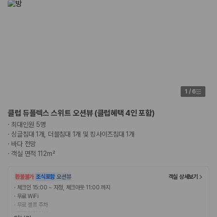
1
/
6
클럽 듀플렉스 스위트 오션뷰 (클럽혜택 4인 포함)
·
최대인원 5명
·
싱글침대 1개, 더블침대 1개 및 킹사이즈침대 1개
·
바다 전망
·
객실 면적 112m²
환불불가
조식포함
오션뷰
객실 상세보기
·
체크인 15:00 ~ 자정, 체크아웃 11:00 까지
·
무료 WiFi
·
무료 셀프 주차
·
무료 아침 식사