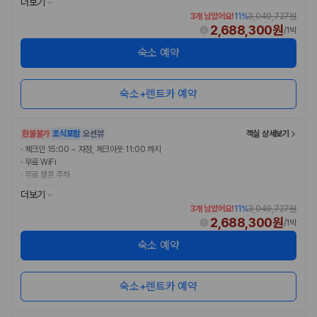
더보기
3개 남았어요!
11
%
3,049,727원
2,688,300원
/
1박
숙소 예약
숙소+렌트카 예약
환불불가
조식포함
오션뷰
객실 상세보기
·
체크인 15:00 ~ 자정, 체크아웃 11:00 까지
·
무료 WiFi
·
무료 셀프 주차
·
무료 아침 식사
더보기
3개 남았어요!
11
%
3,049,727원
2,688,300원
/
1박
숙소 예약
숙소+렌트카 예약