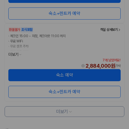
숙소+렌트카 예약
환불불가
조식포함
객실 상세보기
·
체크인 15:00 ~ 자정, 체크아웃 11:00 까지
·
무료 WiFi
·
무료 셀프 주차
·
무료 아침 식사
더보기
7개 남았어요!
2,884,000원
/
1박
숙소 예약
숙소+렌트카 예약
더보기