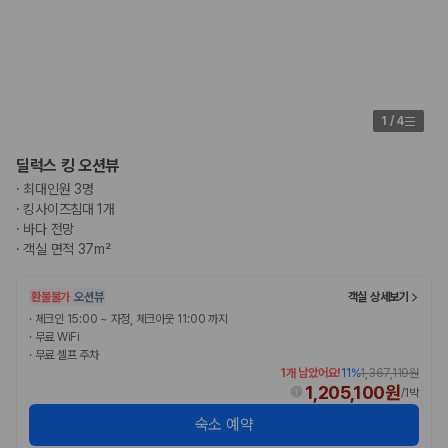
20,871,562
명
사용자 리뷰
175,206
건
예약 가능 차량
67,123
대
전국 렌트카 지점
1
/
4
1,829
개
제주렌트카 가격비교 자주 묻는 질문
딜럭스 킹 오션뷰
·
최대인원 3명
·
킹사이즈침대 1개
Q. 제주렌트카 가격비교는 카모아에서 어떻게 하나요?
·
바다 전망
A. 대여일, 반납일, 인수 지역을 선택하면 제주도 렌트카 업체별 가격, 차종,
보험 조건, 예약 가능 차량을 한 번에 비교할 수 있습니다.
·
객실 면적 37m²
Q. 제주 렌트카 최저가는 무엇을 기준으로 비교해야 하나요?
Q. 제주공항 근처 렌트카도 비교할 수 있나요?
환불불가
오션뷰
객실 상세보기
Q. 제주 렌트카 가격비교 시 보험도 함께 비교할 수 있나요?
·
체크인 15:00 ~ 자정, 체크아웃 11:00 까지
Q. 가족 여행에는 어떤 제주 렌트카를 비교해야 하나요?
·
무료 WiFi
·
무료 셀프 주차
제주렌트카 가격비교 주요 링크
1개 남았어요!
11
%
1,367,119원
1,205,100원
/
1박
제주도 렌트카 실시간 최저가 가격비교
숙소 예약
제주 렌트카 예약