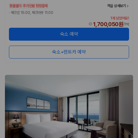
환불불가
추가인원 현장결제
객실 상세보기
·
체크인 15:00, 체크아웃 11:00
1개 남았어요!
1,700,050원
/
1박
숙소 예약
숙소+렌트카 예약