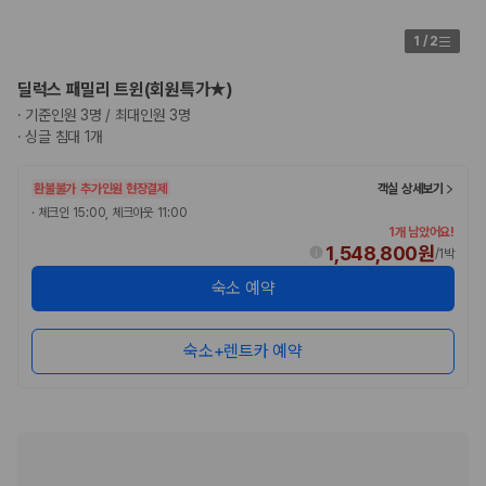
1
/
2
딜럭스 패밀리 트윈(회원특가★)
·
기준인원 3명 / 최대인원 3명
·
싱글 침대 1개
환불불가
추가인원 현장결제
객실 상세보기
·
체크인 15:00, 체크아웃 11:00
1개 남았어요!
1,548,800원
/
1박
숙소 예약
숙소+렌트카 예약