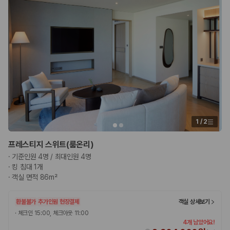
1
/
2
프레스티지 스위트(룸온리)
·
기준인원 4명 / 최대인원 4명
·
킹 침대 1개
·
객실 면적 86m²
환불불가
추가인원 현장결제
객실 상세보기
·
체크인 15:00, 체크아웃 11:00
4개 남았어요!