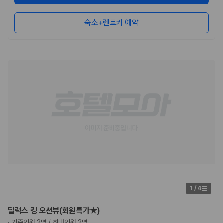
숙소+렌트카 예약
1
/
4
딜럭스 킹 오션뷰(회원특가★)
·
기준인원 2명 / 최대인원 2명