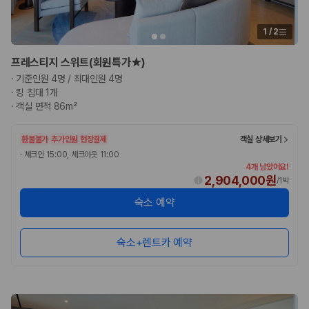
1
/
2
프레스티지 스위트(회원특가★)
·
기준인원 4명 / 최대인원 4명
·
킹 침대 1개
·
객실 면적 86m²
환불불가
추가인원 현장결제
객실 상세보기
·
체크인 15:00, 체크아웃 11:00
4개 남았어요!
2,904,000원
/
1박
숙소 예약
숙소+렌트카 예약