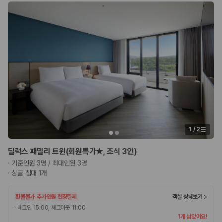
1
/
2
딜럭스 패밀리 트윈(회원특가★, 조식 3인)
·
기준인원 3명 / 최대인원 3명
·
싱글 침대 1개
환불불가
추가인원 현장결제
객실 상세보기
·
체크인 15:00, 체크아웃 11:00
1개 남았어요!