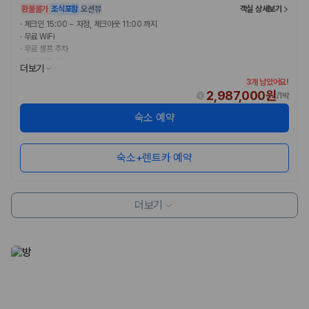
환불불가
조식포함
오션뷰
객실 상세보기
·
체크인 15:00 ~ 자정, 체크아웃 11:00 까지
·
무료 WiFi
·
무료 셀프 주차
·
무료 아침 식사
더보기
3개 남았어요!
2,987,000원
/
1박
숙소 예약
숙소+렌트카 예약
더보기