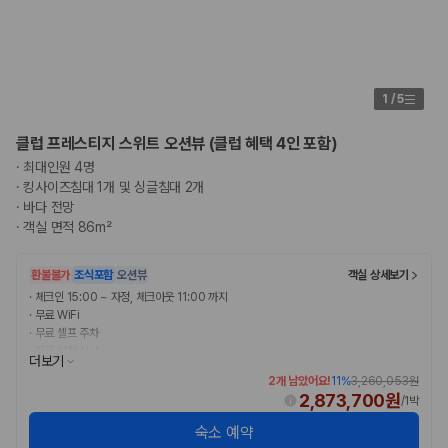
1
/
5
클럽 프레스티지 스위트 오션뷰 (클럽 혜택 4인 포함)
·
최대인원 4명
·
킹사이즈침대 1개 및 싱글침대 2개
·
바다 전망
·
객실 면적 86m²
환불불가
조식포함
오션뷰
객실 상세보기
·
체크인 15:00 ~ 자정, 체크아웃 11:00 까지
·
무료 WiFi
·
무료 셀프 주차
·
무료 아침 식사
더보기
2개 남았어요!
11
%
3,260,053원
2,873,700원
/
1박
숙소 예약