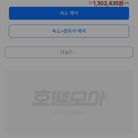
1,302,435원
/
1박
숙소 예약
숙소+렌트카 예약
더보기