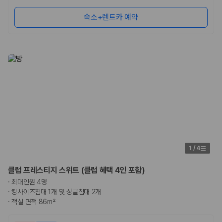
숙소+렌트카 예약
1
/
4
클럽 프레스티지 스위트 (클럽 혜택 4인 포함)
·
최대인원 4명
·
킹사이즈침대 1개 및 싱글침대 2개
·
객실 면적 86m²