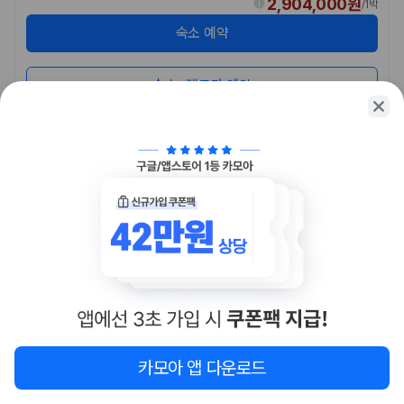
2,904,000원
/
1박
숙소 예약
숙소+렌트카 예약
카모아 앱 다운로드
1
/
2