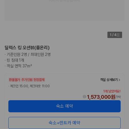
1
/
4
딜럭스 킹 오션뷰(룸온리)
·
기준인원 2명 / 최대인원 2명
·
킹 침대 1개
·
객실 면적 37m²
환불불가
추가인원 현장결제
객실 상세보기
·
체크인 15:00, 체크아웃 11:00
1개 남았어요!
1,573,000원
/
1박
숙소 예약
숙소+렌트카 예약