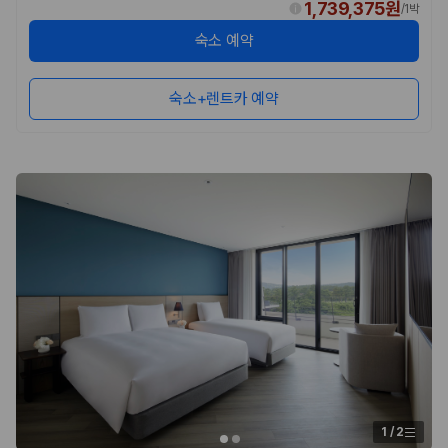
1,739,375원
/
1박
숙소 예약
숙소+렌트카 예약
1
/
2