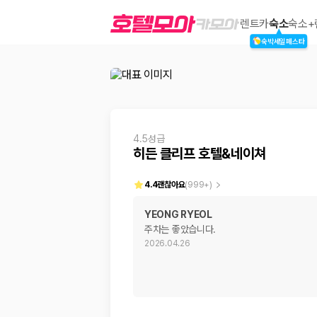
히든 클리프 호텔
렌트카
숙소
숙소+
숙박세일페스타
2000만 이용고객이 선택한 제주 렌트카 가격비교 플랫폼
4.5성급
히든 클리프 호텔&네이쳐
4.4
괜찮아요
(
999+
)
YEONG RYEOL
주차는 좋았습니다.
제주렌트카 가격비교는 카모아에서 한 번에
2026.04.26
제주도 렌트카는 업체마다 차량 가격, 보험 조건, 면책금, 보상 한도, 인수
록 돕습니다.
업체별 가격비교:
제주 렌트카 업체별 실시간 예약 가능 차량과 요금