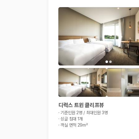
디럭스 트윈 클리프뷰
·
기준인원 2명 / 최대인원 3명
·
싱글 침대 1개
·
객실 면적 29m²