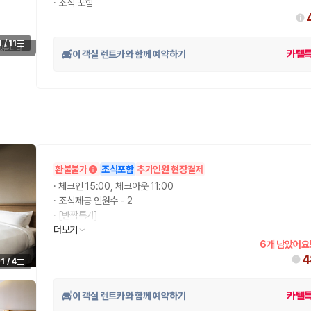
·
조식 포함
1
/
11
 있습니다
이 객실 렌트카와 함께 예약하기
카텔
환불불가
조식포함
추가인원 현장결제
·
체크인 15:00, 체크아웃 11:00
·
조식제공 인원수 - 2
·
[반짝특가]
·
더보기
조식 제공
6개 남았어요
4
1
/
4
이 객실 렌트카와 함께 예약하기
카텔