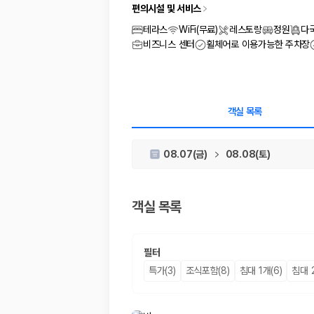
차종별 최저가 비교:
경차, 소형, 준중형, 중형, SUV, 승합차 등 
편의시설 및 서비스
보험 조건 비교:
일반자차, 완전자차, 슈퍼자차의 면책금과 보상 한
제주공항 인수 조건 비교:
셔틀 이동, 인수 위치, 반납 편의성을 함께
테라스
WiFi(무료)
레스토랑
정원
다
실시간 예약:
비교 후 원하는 차량을 바로 예약할 수 있습니다.
비즈니스 센터
휠체어로 이용가능한 주차장
제주렌트카 실시간 가격비교 바로가기
제주 렌트카를 찾을 때 꼭 비교해야 하는 기준
객실 목록
1. 단순 최저가가 아니라 실제 결제 조건을 비교하세요
08.07(금)
08.08(토)
제주렌트카 최저가는 차량 기본요금만으로 판단하기 어렵습니다. 보험 포함 여
2. 보험 조건은 가격만큼 중요합니다
객실 목록
완전자차와 슈퍼자차는 업체별 보장 범위가 다를 수 있습니다. 카모아에서는
3. 제주공항 접근성과 셔틀 조건을 함께 확인하세요
필터
제주 렌트카는 차량 인수 위치와 셔틀 편의성에 따라 실제 이용 만족도가 
특가(3)
조식포함(8)
침대 1개(6)
침대 2
제주도 렌트카 차종별 가격비교