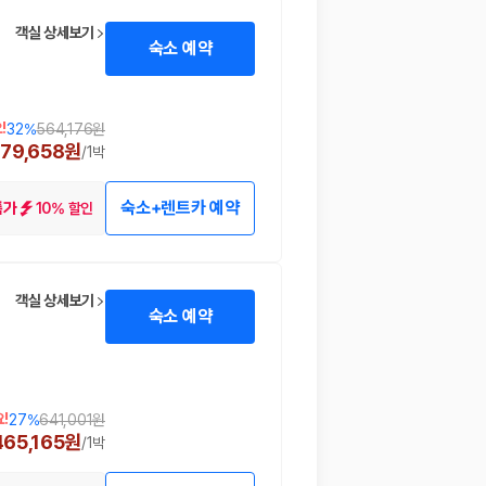
객실 상세보기
숙소 예약
!
32
%
564,176원
379,658원
/
1박
숙소+렌트카 예약
10% 할인
특가
 함께 확인할 수 있도록 돕습니다.
객실 상세보기
숙소 예약
!
27
%
641,001원
465,165원
/
1박