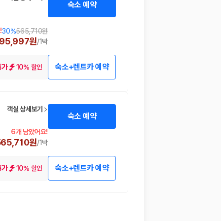
숙소 예약
!
30
%
565,710원
95,997원
/
1박
숙소+렌트카 예약
10% 할인
특가
객실 상세보기
숙소 예약
6개 남았어요!
565,710원
/
1박
숙소+렌트카 예약
10% 할인
특가