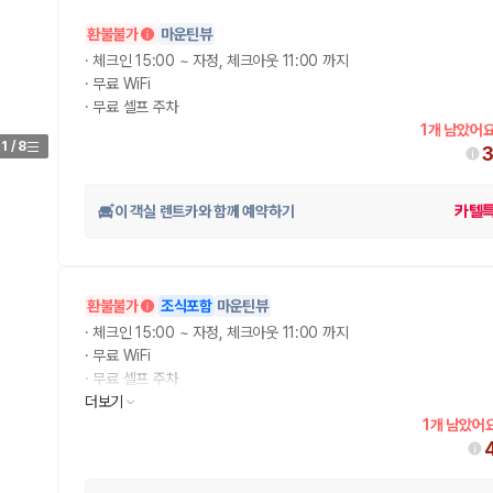
환불불가
마운틴뷰
가 가장 먼저 비교하는 차종입니다.
·
체크인 15:00 ~ 자정, 체크아웃 11:00 까지
·
무료 WiFi
종입니다.
·
무료 셀프 주차
량 연식을 함께 비교하는 것이 좋습니다.
1개 남았어요
1
/
8
험 조건을 함께 확인해야 합니다.
이 객실 렌트카와 함께 예약하기
카텔
니다
 카모아는 제주 렌트카 가격뿐 아니라 일반자차, 완전자차, 슈퍼자차 조건을
환불불가
조식포함
마운틴뷰
다.
·
체크인 15:00 ~ 자정, 체크아웃 11:00 까지
·
무료 WiFi
·
무료 셀프 주차
·
더보기
2인 아침 식사
1개 남았어요
격비교 플랫폼입니다.