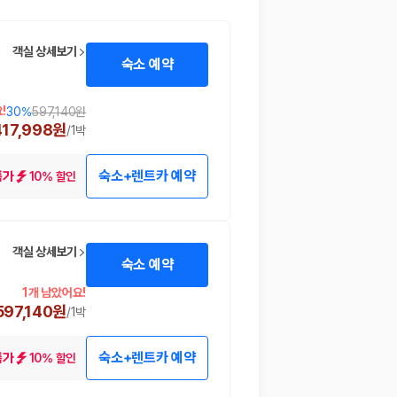
객실 상세보기
숙소 예약
!
30
%
597,140원
417,998원
/
1박
숙소+렌트카 예약
10% 할인
특가
객실 상세보기
숙소 예약
1개 남았어요!
597,140원
/
1박
숙소+렌트카 예약
10% 할인
특가