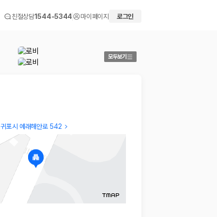
친절상담
1544-5344
마이페이지
로그인
모두보기
귀포시 예래해안로 542
dongkyu
Gaeu
조식 메뉴가 다채롭고 맛도 괜찮아요
주차좋고
2026.04.01
시가 아
2026.0
 화면에서 비교해 사용자가 자신의 일정과 예산에 맞는 차량을 선택할 수 있도
더보기