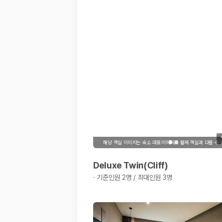
20,871,562
명
사용자 리뷰
175,206
건
예약 가능 차량
67,123
대
전국 렌트카 지점
1,829
개
제주렌트카 가격비교 자주 묻는 질문
Q. 제주렌트카 가격비교는 카모아에서 어떻게 하나요?
A. 대여일, 반납일, 인수 지역을 선택하면 제주도 렌트카 업체별 가격, 차종,
Q. 제주 렌트카 최저가는 무엇을 기준으로 비교해야 하나요?
Q. 제주공항 근처 렌트카도 비교할 수 있나요?
Q. 제주 렌트카 가격비교 시 보험도 함께 비교할 수 있나요?
해당 객실 이미지는 숙소 대표이미지로 실제 객실과 다를 수
Q. 가족 여행에는 어떤 제주 렌트카를 비교해야 하나요?
Deluxe Twin(Cliff)
제주렌트카 가격비교 주요 링크
·
기준인원 2명 / 최대인원 3명
제주도 렌트카 실시간 최저가 가격비교
제주 렌트카 예약
국내 렌트카 가격비교