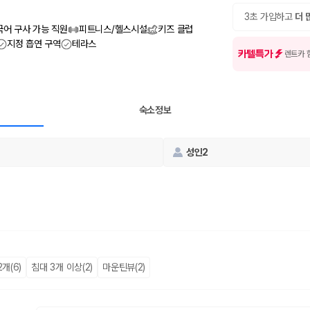
여행 인원에 맞는 차종별 가격을 비교합니다.
도를 비교합니다.
3초 가입하고
더 
 확인합니다.
국어 구사 가능 직원
피트니스/헬스시설
키즈 클럽
지정 흡연 구역
테라스
카텔특가
렌트카 
숙소정보
성인2
부, 면책금, 보상 한도, 옵션 비용, 취소 수수료를 함께 확인해야 실제로
 제주 렌트카 가격과 함께 보험 조건을 비교해 여행 스타일에 맞는 보장 수
달라집니다. 공항에서 렌트카 사무실까지의 이동 조건을 가격과 함께 비교하
개(6)
침대 3개 이상(2)
마운틴뷰(2)