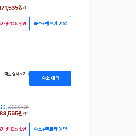
471,535원
/
1박
숙소+렌트카 예약
10% 할인
특가
객실 상세보기
숙소 예약
!
26
%
665,000원
88,565원
/
1박
숙소+렌트카 예약
10% 할인
특가