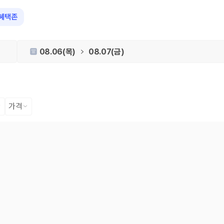
비교
혜택존
08.06(목)
08.07(금)
가격
 장소, 취소 규정이 다릅니다. 카모아는 여러 제주 렌트카 업체의 조건을 한
을 비교합니다.