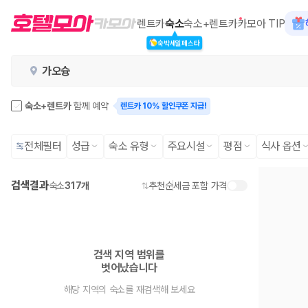
카모아 - 가오슝 호텔 | 최저가 가격
렌트카
숙소
숙소+렌트카
카모아 TIP
숙박세일페스타
2000만 이용고객이 선택한 제주 렌트카 가격비교 플랫폼
가오슝
숙소+렌트카
함께 예약
렌트카 10% 할인쿠폰 지급!
전체필터
성급
숙소 유형
주요시설
평점
식사 옵션
검색결과
숙소
317개
추천순
세금 포함 가격
제주렌트카 가격비교는 카모아에서 한 번에
검색 지역 범위를

제주도 렌트카는 업체마다 차량 가격, 보험 조건, 면책금, 보상 한도, 인수
벗어났습니다
록 돕습니다.
해당 지역의 숙소를 재검색해 보세요
업체별 가격비교:
제주 렌트카 업체별 실시간 예약 가능 차량과 요금