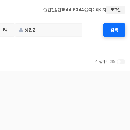
친절상담
1544-5344
마이페이지
로그인
성인2
검색
1박
객실마감 제외
 화면에서 비교해 사용자가 자신의 일정과 예산에 맞는 차량을 선택할 수 있도