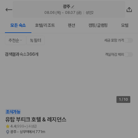
광주
카모아 - 광주 호텔 | 최저가 가격비교
08.06 (목) ~ 08.07 (금)
성인2
모든 숙소
호텔/리조트
펜션
캠핑/글램핑
모텔
2000만 이용고객이 선택한 제주 렌트카 가격비교 플랫폼
추천순
필터
세금 포함 가격
검색결과
숙소
366개
객실마감 제외
1
/
10
제주렌트카 가격비교는 카모아에서 한 번에
조식가능
제주도 렌트카는 업체마다 차량 가격, 보험 조건, 면책금, 보상 한도, 인수
유탑 부티크 호텔 & 레지던스
장소, 취소 규정이 다릅니다. 카모아는 여러 제주 렌트카 업체의 조건을 한
4.4
(
999+
)
4성급
화면에서 비교해 사용자가 자신의 일정과 예산에 맞는 차량을 선택할 수 있
광주 - 상무역에서 771m
도록 돕습니다.