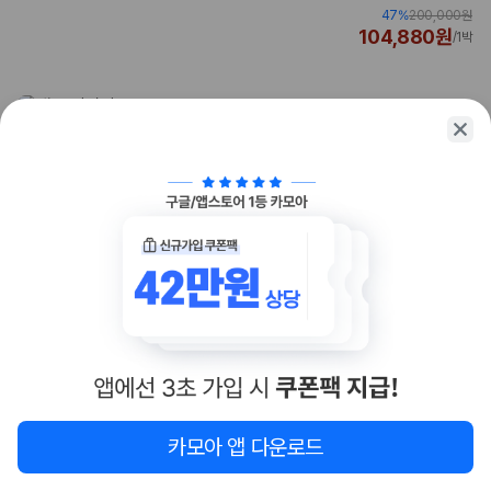
47
%
200,000원
업체별 가격비교:
제주 렌트카 업체별 실시간 예약 가능 차량과 요금
104,880원
/
1박
을 비교합니다.
차종별 최저가 비교:
경차, 소형, 준중형, 중형, SUV, 승합차 등 여행
인원에 맞는 차종별 가격을 비교합니다.
보험 조건 비교:
일반자차, 완전자차, 슈퍼자차의 면책금과 보상 한
도를 비교합니다.
제주공항 인수 조건 비교:
셔틀 이동, 인수 위치, 반납 편의성을 함께
확인합니다.
실시간 예약:
비교 후 원하는 차량을 바로 예약할 수 있습니다.
제주렌트카 실시간 가격비교 바로가기
1
/
10
제주 렌트카를 찾을 때 꼭 비교해야 하는 기준
조식가능
1. 단순 최저가가 아니라 실제 결제 조건을 비교하세요
홀리데이 인 광주 바이 IHG
4.5
(
999+
)
4성급
제주렌트카 최저가는 차량 기본요금만으로 판단하기 어렵습니다. 보험 포
광주 - 상무역에서 930m
함 여부, 면책금, 보상 한도, 옵션 비용, 취소 수수료를 함께 확인해야 실제
수영장, 전기차 충전소
로 저렴한 차량을 고를 수 있습니다.
지도
5개 남았어요!
카모아 앱 다운로드
2. 보험 조건은 가격만큼 중요합니다
210,000원
/
1박