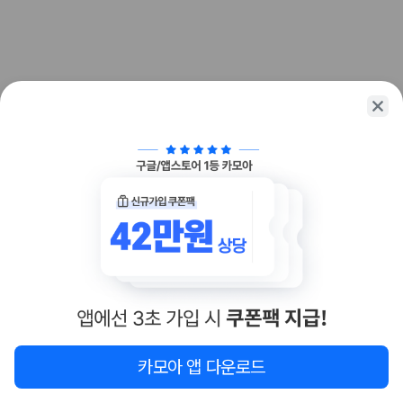
화면에서 비교해 사용자가 자신의 일정과 예산에 맞는 차량을 선택할 수 있
도록 돕습니다.
업체별 가격비교:
제주 렌트카 업체별 실시간 예약 가능 차량과 요금
을 비교합니다.
차종별 최저가 비교:
경차, 소형, 준중형, 중형, SUV, 승합차 등 여행
인원에 맞는 차종별 가격을 비교합니다.
보험 조건 비교:
일반자차, 완전자차, 슈퍼자차의 면책금과 보상 한
도를 비교합니다.
제주공항 인수 조건 비교:
셔틀 이동, 인수 위치, 반납 편의성을 함께
확인합니다.
실시간 예약:
비교 후 원하는 차량을 바로 예약할 수 있습니다.
제주렌트카 실시간 가격비교 바로가기
제주 렌트카를 찾을 때 꼭 비교해야 하는 기준
1. 단순 최저가가 아니라 실제 결제 조건을 비교하세요
제주렌트카 최저가는 차량 기본요금만으로 판단하기 어렵습니다. 보험 포
함 여부, 면책금, 보상 한도, 옵션 비용, 취소 수수료를 함께 확인해야 실제
지도
이 지역 숙소
재검색
카모아 앱 다운로드
로 저렴한 차량을 고를 수 있습니다.