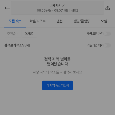
나가사키
카모아 - 나가사키 호텔 | 최저가 가격
08.06 (목) ~ 08.07 (금)
성인2
비교
모든 숙소
호텔/리조트
펜션
캠핑/글램핑
모텔
2000만 이용고객이 선택한 제주 렌트카 가격비교 플랫폼
추천순
필터
세금 포함 가격
검색결과
숙소
93개
객실마감 제외
검색 지역 범위를

벗어났습니다
해당 지역의 숙소를 재검색해 보세요
이 지역 숙소 재검색
제주렌트카 가격비교는 카모아에서 한 번에
제주도 렌트카는 업체마다 차량 가격, 보험 조건, 면책금, 보상 한도, 인수
장소, 취소 규정이 다릅니다. 카모아는 여러 제주 렌트카 업체의 조건을 한