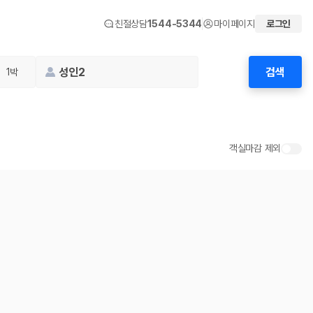
친절상담
1544-5344
마이페이지
로그인
성인2
검색
1박
객실마감 제외
 화면에서 비교해 사용자가 자신의 일정과 예산에 맞는 차량을 선택할 수 있도