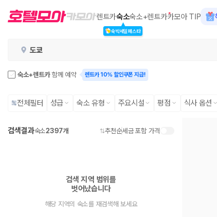
카모아 - 도쿄 호텔 | 최저가 가격비교
렌트카
숙소
숙소+렌트카
카모아 TIP
숙박세일페스타
2000만 이용고객이 선택한 제주 렌트카 가격비교 플랫폼
도쿄
숙소+렌트카
함께 예약
렌트카 10% 할인쿠폰 지급!
전체필터
성급
숙소 유형
주요시설
평점
식사 옵션
검색결과
숙소
2397개
추천순
세금 포함 가격
제주렌트카 가격비교는 카모아에서 한 번에
검색 지역 범위를

제주도 렌트카는 업체마다 차량 가격, 보험 조건, 면책금, 보상 한도, 인수
벗어났습니다
록 돕습니다.
해당 지역의 숙소를 재검색해 보세요
업체별 가격비교:
제주 렌트카 업체별 실시간 예약 가능 차량과 요금