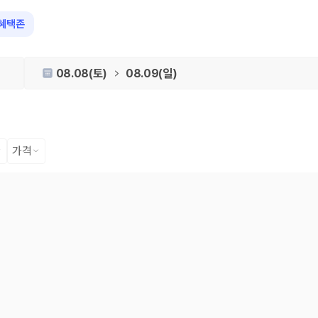
혜택존
08.08(토)
08.09(일)
가격
 장소, 취소 규정이 다릅니다. 카모아는 여러 제주 렌트카 업체의 조건을 한
을 비교합니다.