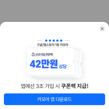
화면에서 비교해 사용자가 자신의 일정과 예산에 맞는 차량을 선택할 수 있
도록 돕습니다.
업체별 가격비교:
제주 렌트카 업체별 실시간 예약 가능 차량과 요금
을 비교합니다.
차종별 최저가 비교:
경차, 소형, 준중형, 중형, SUV, 승합차 등 여행
인원에 맞는 차종별 가격을 비교합니다.
보험 조건 비교:
일반자차, 완전자차, 슈퍼자차의 면책금과 보상 한
도를 비교합니다.
제주공항 인수 조건 비교:
셔틀 이동, 인수 위치, 반납 편의성을 함께
확인합니다.
실시간 예약:
비교 후 원하는 차량을 바로 예약할 수 있습니다.
제주렌트카 실시간 가격비교 바로가기
제주 렌트카를 찾을 때 꼭 비교해야 하는 기준
1. 단순 최저가가 아니라 실제 결제 조건을 비교하세요
제주렌트카 최저가는 차량 기본요금만으로 판단하기 어렵습니다. 보험 포
함 여부, 면책금, 보상 한도, 옵션 비용, 취소 수수료를 함께 확인해야 실제
지도
이 지역 숙소
재검색
카모아 앱 다운로드
로 저렴한 차량을 고를 수 있습니다.