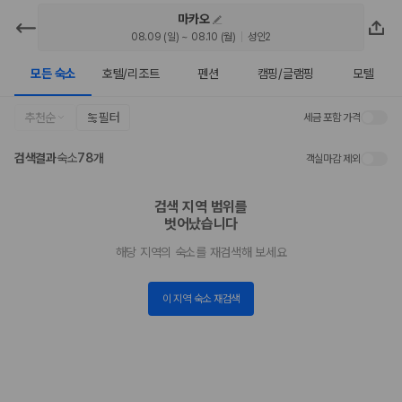
마카오
카모아 - 마카오 호텔 | 최저가 가격비
08.09 (일) ~ 08.10 (월)
성인2
교
모든 숙소
호텔/리조트
펜션
캠핑/글램핑
모텔
2000만 이용고객이 선택한 제주 렌트카 가격비교 플랫폼
추천순
필터
세금 포함 가격
검색결과
숙소
78개
객실마감 제외
검색 지역 범위를

벗어났습니다
해당 지역의 숙소를 재검색해 보세요
이 지역 숙소 재검색
제주렌트카 가격비교는 카모아에서 한 번에
제주도 렌트카는 업체마다 차량 가격, 보험 조건, 면책금, 보상 한도, 인수
장소, 취소 규정이 다릅니다. 카모아는 여러 제주 렌트카 업체의 조건을 한