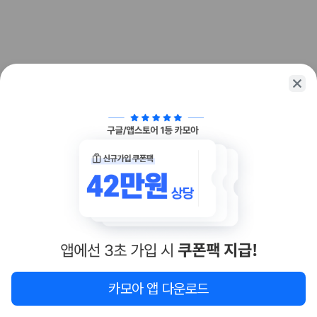
업체별 가격비교:
제주 렌트카 업체별 실시간 예약 가능 차량과 요금
을 비교합니다.
차종별 최저가 비교:
경차, 소형, 준중형, 중형, SUV, 승합차 등 여행
인원에 맞는 차종별 가격을 비교합니다.
보험 조건 비교:
일반자차, 완전자차, 슈퍼자차의 면책금과 보상 한
도를 비교합니다.
제주공항 인수 조건 비교:
셔틀 이동, 인수 위치, 반납 편의성을 함께
확인합니다.
실시간 예약:
비교 후 원하는 차량을 바로 예약할 수 있습니다.
제주렌트카 실시간 가격비교 바로가기
제주 렌트카를 찾을 때 꼭 비교해야 하는 기준
1. 단순 최저가가 아니라 실제 결제 조건을 비교하세요
제주렌트카 최저가는 차량 기본요금만으로 판단하기 어렵습니다. 보험 포
함 여부, 면책금, 보상 한도, 옵션 비용, 취소 수수료를 함께 확인해야 실제
로 저렴한 차량을 고를 수 있습니다.
지도
이 지역 숙소
재검색
카모아 앱 다운로드
2. 보험 조건은 가격만큼 중요합니다