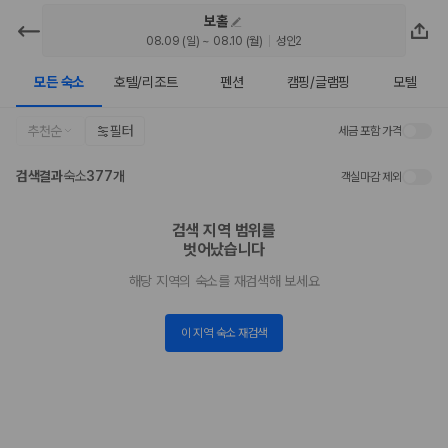
보홀
카모아 - 보홀 호텔 | 최저가 가격비교
08.09 (일) ~ 08.10 (월)
성인2
모든 숙소
호텔/리조트
펜션
캠핑/글램핑
모텔
2000만 이용고객이 선택한 제주 렌트카 가격비교 플랫폼
추천순
필터
세금 포함 가격
검색결과
숙소
377개
객실마감 제외
검색 지역 범위를

벗어났습니다
해당 지역의 숙소를 재검색해 보세요
제주렌트카 가격비교는 카모아에서 한 번에
이 지역 숙소 재검색
제주도 렌트카는 업체마다 차량 가격, 보험 조건, 면책금, 보상 한도, 인수
장소, 취소 규정이 다릅니다. 카모아는 여러 제주 렌트카 업체의 조건을 한
화면에서 비교해 사용자가 자신의 일정과 예산에 맞는 차량을 선택할 수 있
도록 돕습니다.