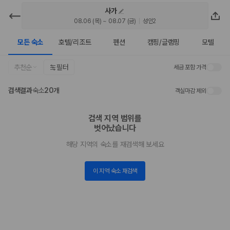
사가
카모아 - 사가 호텔 | 최저가 가격비교
08.06 (목) ~ 08.07 (금)
성인2
모든 숙소
호텔/리조트
펜션
캠핑/글램핑
모텔
2000만 이용고객이 선택한 제주 렌트카 가격비교 플랫폼
추천순
필터
세금 포함 가격
검색결과
숙소
20개
객실마감 제외
검색 지역 범위를

벗어났습니다
해당 지역의 숙소를 재검색해 보세요
제주렌트카 가격비교는 카모아에서 한 번에
이 지역 숙소 재검색
제주도 렌트카는 업체마다 차량 가격, 보험 조건, 면책금, 보상 한도, 인수
장소, 취소 규정이 다릅니다. 카모아는 여러 제주 렌트카 업체의 조건을 한
화면에서 비교해 사용자가 자신의 일정과 예산에 맞는 차량을 선택할 수 있
도록 돕습니다.