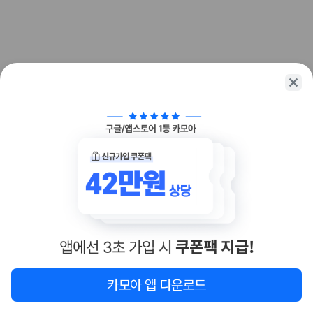
업체별 가격비교:
제주 렌트카 업체별 실시간 예약 가능 차량과 요금
을 비교합니다.
차종별 최저가 비교:
경차, 소형, 준중형, 중형, SUV, 승합차 등 여행
인원에 맞는 차종별 가격을 비교합니다.
보험 조건 비교:
일반자차, 완전자차, 슈퍼자차의 면책금과 보상 한
도를 비교합니다.
제주공항 인수 조건 비교:
셔틀 이동, 인수 위치, 반납 편의성을 함께
확인합니다.
실시간 예약:
비교 후 원하는 차량을 바로 예약할 수 있습니다.
제주렌트카 실시간 가격비교 바로가기
제주 렌트카를 찾을 때 꼭 비교해야 하는 기준
1. 단순 최저가가 아니라 실제 결제 조건을 비교하세요
제주렌트카 최저가는 차량 기본요금만으로 판단하기 어렵습니다. 보험 포
함 여부, 면책금, 보상 한도, 옵션 비용, 취소 수수료를 함께 확인해야 실제
로 저렴한 차량을 고를 수 있습니다.
지도
이 지역 숙소
재검색
카모아 앱 다운로드
2. 보험 조건은 가격만큼 중요합니다