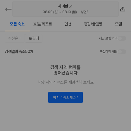
사이판
카모아 - 사이판 호텔 | 최저가 가격비
08.09 (일) ~ 08.10 (월)
성인2
교
모든 숙소
호텔/리조트
펜션
캠핑/글램핑
모텔
2000만 이용고객이 선택한 제주 렌트카 가격비교 플랫폼
추천순
필터
세금 포함 가격
검색결과
숙소
50개
객실마감 제외
검색 지역 범위를

벗어났습니다
해당 지역의 숙소를 재검색해 보세요
이 지역 숙소 재검색
제주렌트카 가격비교는 카모아에서 한 번에
제주도 렌트카는 업체마다 차량 가격, 보험 조건, 면책금, 보상 한도, 인수
장소, 취소 규정이 다릅니다. 카모아는 여러 제주 렌트카 업체의 조건을 한