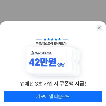
화면에서 비교해 사용자가 자신의 일정과 예산에 맞는 차량을 선택할 수 있
도록 돕습니다.
업체별 가격비교:
제주 렌트카 업체별 실시간 예약 가능 차량과 요금
을 비교합니다.
차종별 최저가 비교:
경차, 소형, 준중형, 중형, SUV, 승합차 등 여행
인원에 맞는 차종별 가격을 비교합니다.
보험 조건 비교:
일반자차, 완전자차, 슈퍼자차의 면책금과 보상 한
도를 비교합니다.
제주공항 인수 조건 비교:
셔틀 이동, 인수 위치, 반납 편의성을 함께
확인합니다.
실시간 예약:
비교 후 원하는 차량을 바로 예약할 수 있습니다.
제주렌트카 실시간 가격비교 바로가기
제주 렌트카를 찾을 때 꼭 비교해야 하는 기준
1. 단순 최저가가 아니라 실제 결제 조건을 비교하세요
제주렌트카 최저가는 차량 기본요금만으로 판단하기 어렵습니다. 보험 포
함 여부, 면책금, 보상 한도, 옵션 비용, 취소 수수료를 함께 확인해야 실제
지도
이 지역 숙소
재검색
카모아 앱 다운로드
로 저렴한 차량을 고를 수 있습니다.