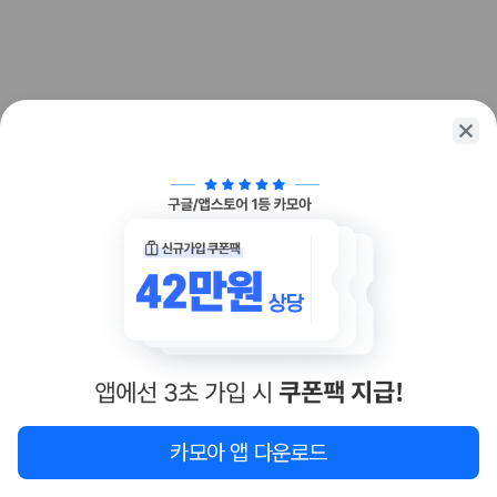
화면에서 비교해 사용자가 자신의 일정과 예산에 맞는 차량을 선택할 수 있
도록 돕습니다.
업체별 가격비교:
제주 렌트카 업체별 실시간 예약 가능 차량과 요금
을 비교합니다.
차종별 최저가 비교:
경차, 소형, 준중형, 중형, SUV, 승합차 등 여행
인원에 맞는 차종별 가격을 비교합니다.
보험 조건 비교:
일반자차, 완전자차, 슈퍼자차의 면책금과 보상 한
도를 비교합니다.
제주공항 인수 조건 비교:
셔틀 이동, 인수 위치, 반납 편의성을 함께
확인합니다.
실시간 예약:
비교 후 원하는 차량을 바로 예약할 수 있습니다.
제주렌트카 실시간 가격비교 바로가기
제주 렌트카를 찾을 때 꼭 비교해야 하는 기준
1. 단순 최저가가 아니라 실제 결제 조건을 비교하세요
제주렌트카 최저가는 차량 기본요금만으로 판단하기 어렵습니다. 보험 포
함 여부, 면책금, 보상 한도, 옵션 비용, 취소 수수료를 함께 확인해야 실제
지도
이 지역 숙소
재검색
카모아 앱 다운로드
로 저렴한 차량을 고를 수 있습니다.