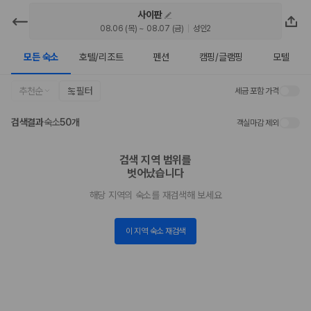
사이판
카모아 - 사이판 호텔 | 최저가 가격비
08.06 (목) ~ 08.07 (금)
성인2
교
모든 숙소
호텔/리조트
펜션
캠핑/글램핑
모텔
2000만 이용고객이 선택한 제주 렌트카 가격비교 플랫폼
추천순
필터
세금 포함 가격
검색결과
숙소
50개
객실마감 제외
검색 지역 범위를

벗어났습니다
해당 지역의 숙소를 재검색해 보세요
이 지역 숙소 재검색
제주렌트카 가격비교는 카모아에서 한 번에
제주도 렌트카는 업체마다 차량 가격, 보험 조건, 면책금, 보상 한도, 인수
장소, 취소 규정이 다릅니다. 카모아는 여러 제주 렌트카 업체의 조건을 한