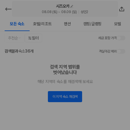
시즈오카
카모아 - 시즈오카 호텔 | 최저가 가격
08.08 (토) ~ 08.09 (일)
성인2
비교
모든 숙소
호텔/리조트
펜션
캠핑/글램핑
모텔
2000만 이용고객이 선택한 제주 렌트카 가격비교 플랫폼
추천순
필터
세금 포함 가격
검색결과
숙소
36개
객실마감 제외
검색 지역 범위를

벗어났습니다
해당 지역의 숙소를 재검색해 보세요
이 지역 숙소 재검색
제주렌트카 가격비교는 카모아에서 한 번에
제주도 렌트카는 업체마다 차량 가격, 보험 조건, 면책금, 보상 한도, 인수
장소, 취소 규정이 다릅니다. 카모아는 여러 제주 렌트카 업체의 조건을 한