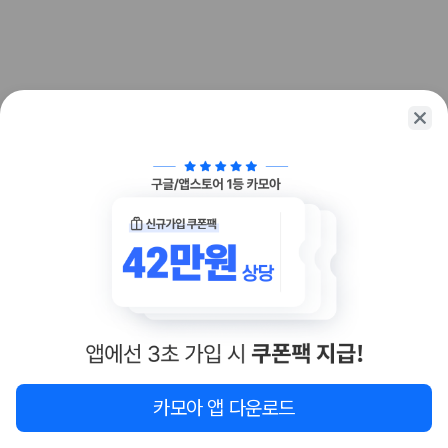
화면에서 비교해 사용자가 자신의 일정과 예산에 맞는 차량을 선택할 수 있
도록 돕습니다.
업체별 가격비교:
제주 렌트카 업체별 실시간 예약 가능 차량과 요금
을 비교합니다.
차종별 최저가 비교:
경차, 소형, 준중형, 중형, SUV, 승합차 등 여행
인원에 맞는 차종별 가격을 비교합니다.
보험 조건 비교:
일반자차, 완전자차, 슈퍼자차의 면책금과 보상 한
도를 비교합니다.
제주공항 인수 조건 비교:
셔틀 이동, 인수 위치, 반납 편의성을 함께
확인합니다.
실시간 예약:
비교 후 원하는 차량을 바로 예약할 수 있습니다.
제주렌트카 실시간 가격비교 바로가기
제주 렌트카를 찾을 때 꼭 비교해야 하는 기준
1. 단순 최저가가 아니라 실제 결제 조건을 비교하세요
제주렌트카 최저가는 차량 기본요금만으로 판단하기 어렵습니다. 보험 포
함 여부, 면책금, 보상 한도, 옵션 비용, 취소 수수료를 함께 확인해야 실제
지도
이 지역 숙소
재검색
카모아 앱 다운로드
로 저렴한 차량을 고를 수 있습니다.