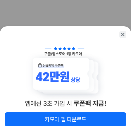
화면에서 비교해 사용자가 자신의 일정과 예산에 맞는 차량을 선택할 수 있
도록 돕습니다.
업체별 가격비교:
제주 렌트카 업체별 실시간 예약 가능 차량과 요금
을 비교합니다.
차종별 최저가 비교:
경차, 소형, 준중형, 중형, SUV, 승합차 등 여행
인원에 맞는 차종별 가격을 비교합니다.
보험 조건 비교:
일반자차, 완전자차, 슈퍼자차의 면책금과 보상 한
도를 비교합니다.
제주공항 인수 조건 비교:
셔틀 이동, 인수 위치, 반납 편의성을 함께
확인합니다.
실시간 예약:
비교 후 원하는 차량을 바로 예약할 수 있습니다.
제주렌트카 실시간 가격비교 바로가기
제주 렌트카를 찾을 때 꼭 비교해야 하는 기준
1. 단순 최저가가 아니라 실제 결제 조건을 비교하세요
제주렌트카 최저가는 차량 기본요금만으로 판단하기 어렵습니다. 보험 포
함 여부, 면책금, 보상 한도, 옵션 비용, 취소 수수료를 함께 확인해야 실제
지도
이 지역 숙소
재검색
카모아 앱 다운로드
로 저렴한 차량을 고를 수 있습니다.