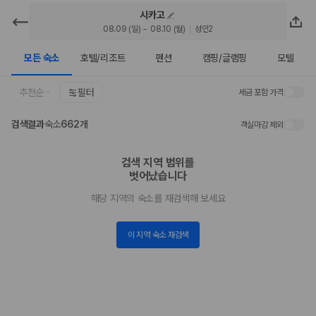
시카고
카모아 - 시카고 호텔 | 최저가 가격비
08.09 (일) ~ 08.10 (월)
성인2
교
모든 숙소
호텔/리조트
펜션
캠핑/글램핑
모텔
2000만 이용고객이 선택한 제주 렌트카 가격비교 플랫폼
추천순
필터
세금 포함 가격
검색결과
숙소
662개
객실마감 제외
검색 지역 범위를

벗어났습니다
해당 지역의 숙소를 재검색해 보세요
이 지역 숙소 재검색
제주렌트카 가격비교는 카모아에서 한 번에
제주도 렌트카는 업체마다 차량 가격, 보험 조건, 면책금, 보상 한도, 인수
장소, 취소 규정이 다릅니다. 카모아는 여러 제주 렌트카 업체의 조건을 한